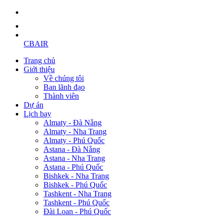
CBAIR
Trang chủ
Giới thiệu
Về chúng tôi
Ban lãnh đạo
Thành viên
Dự án
Lịch bay
Almaty - Đà Nẵng
Almaty - Nha Trang
Almaty - Phú Quốc
Astana - Đà Nẵng
Astana - Nha Trang
Astana - Phú Quốc
Bishkek - Nha Trang
Bishkek - Phú Quốc
Tashkent - Nha Trang
Tashkent - Phú Quốc
Đài Loan - Phú Quốc