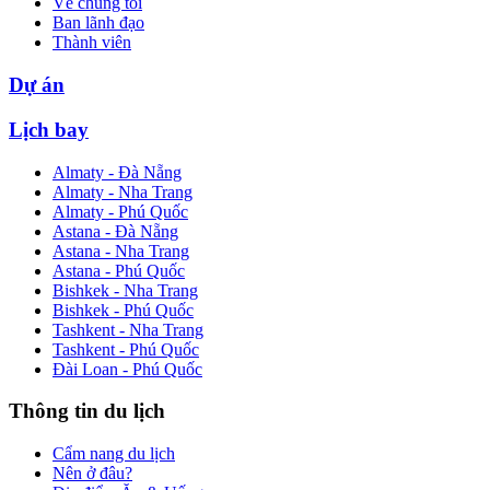
Về chúng tôi
Ban lãnh đạo
Thành viên
Dự án
Lịch bay
Almaty - Đà Nẵng
Almaty - Nha Trang
Almaty - Phú Quốc
Astana - Đà Nẵng
Astana - Nha Trang
Astana - Phú Quốc
Bishkek - Nha Trang
Bishkek - Phú Quốc
Tashkent - Nha Trang
Tashkent - Phú Quốc
Đài Loan - Phú Quốc
Thông tin du lịch
Cẩm nang du lịch
Nên ở đâu?