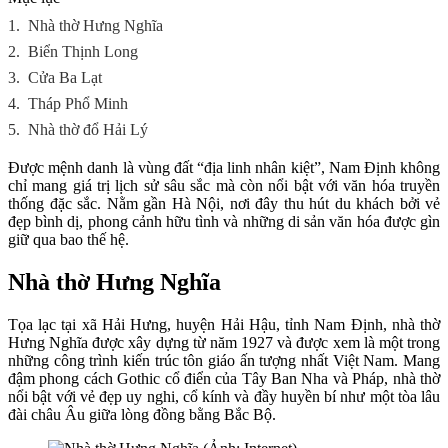
1.
Nhà thờ Hưng Nghĩa
2.
Biển Thịnh Long
3.
Cửa Ba Lạt
4.
Tháp Phổ Minh
5.
Nhà thờ đổ Hải Lý
Được mệnh danh là vùng đất “địa linh nhân kiệt”, Nam Định không
chỉ mang giá trị lịch sử sâu sắc mà còn nổi bật với văn hóa truyền
thống đặc sắc. Nằm gần Hà Nội, nơi đây thu hút du khách bởi vẻ
đẹp bình dị, phong cảnh hữu tình và những di sản văn hóa được gìn
giữ qua bao thế hệ.
Nhà thờ Hưng Nghĩa
Tọa lạc tại xã Hải Hưng, huyện Hải Hậu, tỉnh Nam Định, nhà thờ
Hưng Nghĩa được xây dựng từ năm 1927 và được xem là một trong
những công trình kiến trúc tôn giáo ấn tượng nhất Việt Nam. Mang
đậm phong cách Gothic cổ điển của Tây Ban Nha và Pháp, nhà thờ
nổi bật với vẻ đẹp uy nghi, cổ kính và đầy huyền bí như một tòa lâu
đài châu Âu giữa lòng đồng bằng Bắc Bộ.