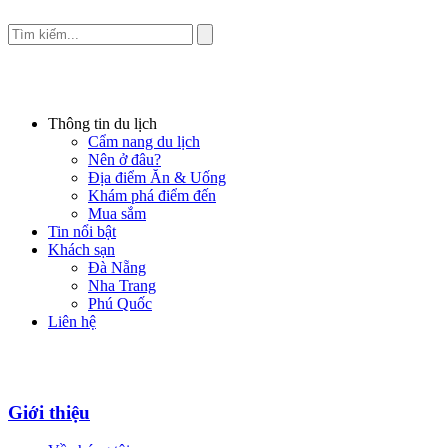
Thông tin du lịch
Cẩm nang du lịch
Nên ở đâu?
Địa điểm Ăn & Uống
Khám phá điểm đến
Mua sắm
Tin nổi bật
Khách sạn
Đà Nẵng
Nha Trang
Phú Quốc
Liên hệ
Giới thiệu