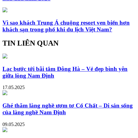
Vì sao khách Trung Á chuộng resort ven biển hơn
khách sạn trong phố khi du lịch Việt Nam?
TIN LIÊN QUAN
Lạc bước tới bãi tắm Đông Hà – Vẻ đẹp bình yên
giữa lòng Nam Định
17.05.2025
Ghé thăm làng nghề ươm tơ Cổ Chất – Di sản sống
của làng nghề Nam Định
09.05.2025