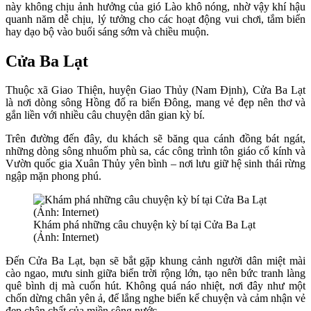
này không chịu ảnh hưởng của gió Lào khô nóng, nhờ vậy khí hậu
quanh năm dễ chịu, lý tưởng cho các hoạt động vui chơi, tắm biển
hay dạo bộ vào buổi sáng sớm và chiều muộn.
Cửa Ba Lạt
Thuộc xã Giao Thiện, huyện Giao Thủy (Nam Định), Cửa Ba Lạt
là nơi dòng sông Hồng đổ ra biển Đông, mang vẻ đẹp nên thơ và
gắn liền với nhiều câu chuyện dân gian kỳ bí.
Trên đường đến đây, du khách sẽ băng qua cánh đồng bát ngát,
những dòng sông nhuốm phù sa, các công trình tôn giáo cổ kính và
Vườn quốc gia Xuân Thủy yên bình – nơi lưu giữ hệ sinh thái rừng
ngập mặn phong phú.
Khám phá những câu chuyện kỳ bí tại Cửa Ba Lạt
(Ảnh: Internet)
Đến Cửa Ba Lạt, bạn sẽ bắt gặp khung cảnh người dân miệt mài
cào ngao, mưu sinh giữa biển trời rộng lớn, tạo nên bức tranh làng
quê bình dị mà cuốn hút. Không quá náo nhiệt, nơi đây như một
chốn dừng chân yên ả, để lắng nghe biển kể chuyện và cảm nhận vẻ
đẹp chân chất của miền sông nước.