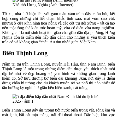
Nhà thờ Hưng Nghĩa (Ảnh: Internet)
Từ xa, nhà thờ hiện lên với gam màu xám trầm đầy cuốn hút, kết
hợp cùng những chi tiết chạm khắc tinh xảo, mái vòm cao vút,
những ô cửa kính hình hoa hồng và các cột trụ đối xứng – tất cả tạo
nên một tổng thể kiến trúc hoàn mỹ, vừa cổ điển vừa trang nghiêm.
Không chỉ là nơi sinh hoạt tôn giáo của giáo dân địa phương, Hưng
Nghĩa còn là điểm đến hấp dẫn dành cho những ai yêu thích kiến
trúc cổ và không gian “châu Âu thu nhỏ” giữa Việt Nam.
Biển Thịnh Long
Nằm tại thị trấn Thịnh Long, huyện Hải Hậu, tỉnh Nam Định, biển
Thịnh Long là một trong những điểm đến được yêu thích nhất mỗi
dịp hè nhờ vẻ đẹp hoang sơ, yên bình và không gian trong lành
hiếm có. Sở hữu đường bờ biển dài khoảng 3km, nơi đây là điểm
dừng chân lý tưởng cho du khách muốn rời xa phố thị náo nhiệt để
tận hưởng kỳ nghỉ thư giãn bên biển xanh, cát trắng.
Biển Thịnh Long gây ấn tượng bởi nước biển trong vắt, sóng êm và
mát lạnh, bãi cát mịn màng, trải dài thoai thoải. Đặc biệt, khu vực