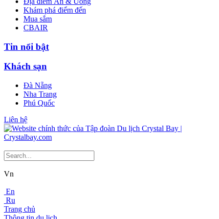
Địa điểm Ăn & Uống
Khám phá điểm đến
Mua sắm
CBAIR
Tin nổi bật
Khách sạn
Đà Nẵng
Nha Trang
Phú Quốc
Liên hệ
Vn
En
Ru
Trang chủ
Thông tin du lịch