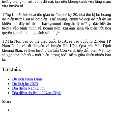
tường loang lổ, mái vòm đổ nát, tạo nên khung cảnh vừa lãng mạn,
vừa huyền bí.
Từng là nơi sinh hoạt tôn giáo từ đầu thế kỷ 20, nhà thờ bị bỏ hoang
do hiện tượng sạt lở bờ biển. Thế nhưng, chính vẻ đẹp đổ nát ấy lại
khiến nơi đây trở thành background sống ảo lý tưởng, đặc biệt ấn
tượng vào bình minh và hoàng hôn, khi ánh sáng và biển trời hòa
quyện tạo nên khung cảnh siêu thực.
Từ Hà Nội, bạn có thể theo quốc lộ 1A, rẽ vào quốc lộ 21 đến TP
Nam Định, rồi di chuyển về huyện Hải Hậu. Qua cầu Yên Định
khoảng 8km, rẽ theo hướng thị trấn Cồn và đi tiếp đến biển Văn Lý
sẽ gặp nhà thờ đổ – một biểu tượng hoài niệm giữa thiên nhiên bao
la.
Từ khóa:
Du lịch Nam Định
Du lịch hè 2025
Địa điểm Nam Định
Địa điểm du lịch hè Nam Định
Share