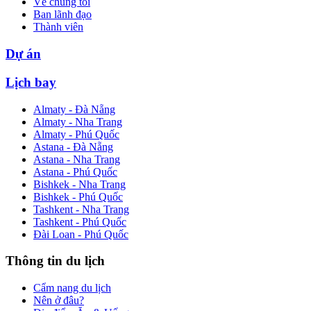
Về chúng tôi
Ban lãnh đạo
Thành viên
Dự án
Lịch bay
Almaty - Đà Nẵng
Almaty - Nha Trang
Almaty - Phú Quốc
Astana - Đà Nẵng
Astana - Nha Trang
Astana - Phú Quốc
Bishkek - Nha Trang
Bishkek - Phú Quốc
Tashkent - Nha Trang
Tashkent - Phú Quốc
Đài Loan - Phú Quốc
Thông tin du lịch
Cẩm nang du lịch
Nên ở đâu?