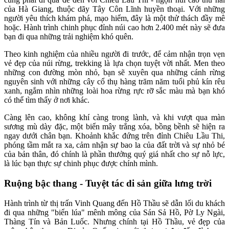
của Hà Giang, thuộc dãy Tây Côn Lĩnh huyền thoại. Với những
người yêu thích khám phá, mạo hiểm, đây là một thử thách đầy mê
hoặc. Hành trình chinh phục đỉnh núi cao hơn 2.400 mét này sẽ đưa
bạn đi qua những trải nghiệm khó quên.
Theo kinh nghiệm của nhiều người đi trước, để cảm nhận trọn vẹn
vẻ đẹp của núi rừng, trekking là lựa chọn tuyệt vời nhất. Men theo
những con đường mòn nhỏ, bạn sẽ xuyên qua những cánh rừng
nguyên sinh với những cây cổ thụ hàng trăm năm tuổi phủ kín rêu
xanh, ngắm nhìn những loài hoa rừng rực rỡ sắc màu mà bạn khó
có thể tìm thấy ở nơi khác.
Càng lên cao, không khí càng trong lành, và khi vượt qua màn
sương mù dày đặc, một biển mây trắng xóa, bồng bềnh sẽ hiện ra
ngay dưới chân bạn. Khoảnh khắc đứng trên đỉnh Chiêu Lầu Thi,
phóng tầm mắt ra xa, cảm nhận sự bao la của đất trời và sự nhỏ bé
của bản thân, đó chính là phần thưởng quý giá nhất cho sự nỗ lực,
là lúc bạn thực sự chinh phục được chính mình.
Ruộng bậc thang - Tuyệt tác di sản giữa lưng trời
Hành trình từ thị trấn Vinh Quang đến Hồ Thầu sẽ dẫn lối du khách
đi qua những "biển lúa" mênh mông của Sán Sả Hồ, Pờ Ly Ngài,
Thàng Tín và Bản Luốc. Nhưng chính tại Hồ Thầu, vẻ đẹp của