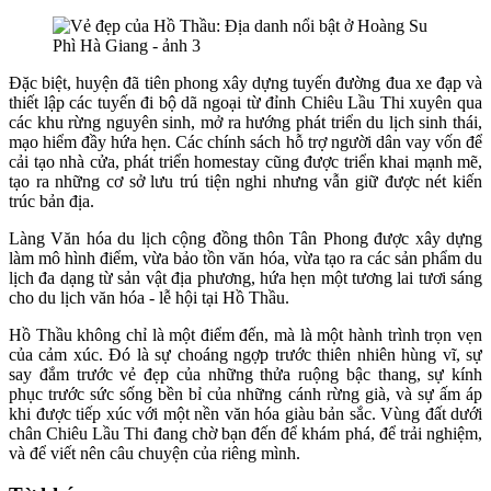
Đặc biệt, huyện đã tiên phong xây dựng tuyến đường đua xe đạp và
thiết lập các tuyến đi bộ dã ngoại từ đỉnh Chiêu Lầu Thi xuyên qua
các khu rừng nguyên sinh, mở ra hướng phát triển du lịch sinh thái,
mạo hiểm đầy hứa hẹn. Các chính sách hỗ trợ người dân vay vốn để
cải tạo nhà cửa, phát triển homestay cũng được triển khai mạnh mẽ,
tạo ra những cơ sở lưu trú tiện nghi nhưng vẫn giữ được nét kiến
trúc bản địa.
Làng Văn hóa du lịch cộng đồng thôn Tân Phong được xây dựng
làm mô hình điểm, vừa bảo tồn văn hóa, vừa tạo ra các sản phẩm du
lịch đa dạng từ sản vật địa phương, hứa hẹn một tương lai tươi sáng
cho du lịch văn hóa - lễ hội tại Hồ Thầu.
Hồ Thầu không chỉ là một điểm đến, mà là một hành trình trọn vẹn
của cảm xúc. Đó là sự choáng ngợp trước thiên nhiên hùng vĩ, sự
say đắm trước vẻ đẹp của những thửa ruộng bậc thang, sự kính
phục trước sức sống bền bỉ của những cánh rừng già, và sự ấm áp
khi được tiếp xúc với một nền văn hóa giàu bản sắc. Vùng đất dưới
chân Chiêu Lầu Thi đang chờ bạn đến để khám phá, để trải nghiệm,
và để viết nên câu chuyện của riêng mình.