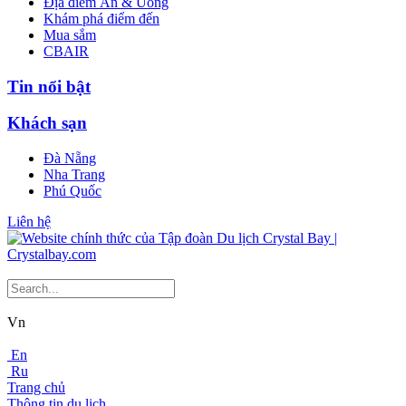
Địa điểm Ăn & Uống
Khám phá điểm đến
Mua sắm
CBAIR
Tin nổi bật
Khách sạn
Đà Nẵng
Nha Trang
Phú Quốc
Liên hệ
Vn
En
Ru
Trang chủ
Thông tin du lịch