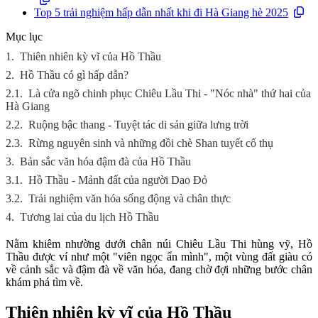
Top 5 trải nghiệm hấp dẫn nhất khi đi Hà Giang hè 2025
Mục lục
1.
Thiên nhiên kỳ vĩ của Hồ Thầu
2.
Hồ Thầu có gì hấp dẫn?
2.1.
Là cửa ngõ chinh phục Chiêu Lầu Thi - "Nóc nhà" thứ hai của
Hà Giang
2.2.
Ruộng bậc thang - Tuyệt tác di sản giữa lưng trời
2.3.
Rừng nguyên sinh và những đồi chè Shan tuyết cổ thụ
3.
Bản sắc văn hóa đậm đà của Hồ Thầu
3.1.
Hồ Thầu - Mảnh đất của người Dao Đỏ
3.2.
Trải nghiệm văn hóa sống động và chân thực
4.
Tương lai của du lịch Hồ Thầu
Nằm khiêm nhường dưới chân núi Chiêu Lầu Thi hùng vỹ, Hồ
Thầu được ví như một "viên ngọc ẩn mình", một vùng đất giàu có
về cảnh sắc và đậm đà về văn hóa, đang chờ đợi những bước chân
khám phá tìm về.
Thiên nhiên kỳ vĩ của Hồ Thầu