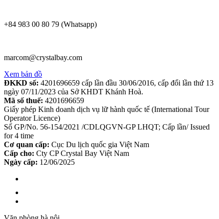
+84 983 00 80 79 (Whatsapp)
marcom@crystalbay.com
Xem bản đồ
ĐKKD số:
4201696659 cấp lần đầu 30/06/2016, cấp đổi lần thứ 13
ngày 07/11/2023 của Sở KHDT Khánh Hoà.
Mã số thuế:
4201696659
Giấy phép Kinh doanh dịch vụ lữ hành quốc tế (International Tour
Operator Licence)
Số GP/No. 56-154/2021 /CDLQGVN-GP LHQT; Cấp lần/ Issued
for 4 time
Cơ quan cấp:
Cục Du lịch quốc gia Việt Nam
Cấp cho:
Cty CP Crystal Bay Việt Nam
Ngày cấp:
12/06/2025
Văn phòng hà nội