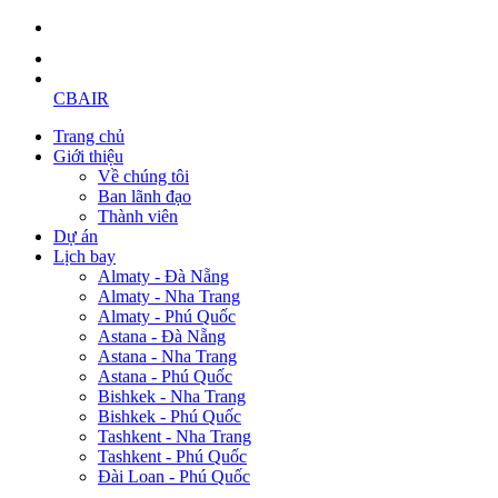
CBAIR
Trang chủ
Giới thiệu
Về chúng tôi
Ban lãnh đạo
Thành viên
Dự án
Lịch bay
Almaty - Đà Nẵng
Almaty - Nha Trang
Almaty - Phú Quốc
Astana - Đà Nẵng
Astana - Nha Trang
Astana - Phú Quốc
Bishkek - Nha Trang
Bishkek - Phú Quốc
Tashkent - Nha Trang
Tashkent - Phú Quốc
Đài Loan - Phú Quốc