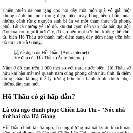
Thiên nhiên đã ban tặng cho nơi đây một món quà vô giá: một
khung cảnh núi non trùng điệp, biển mây bồng bềnh bốn mùa,
những cánh rừng nguyên sinh bí ẩn và một thảm thực vật phong
phú. Tất cả những yếu tố đó, khi đặt cạnh nền văn hóa bản địa độc
đáo của con người nơi đây, đã tạo nên một sức hút không thể chối
từ, biến Hồ Thầu trở thành một điểm sáng đầy tiềm năng trên bản
đồ du lịch Hà Giang.
Vẻ đẹp của Hồ Thầu. (Ảnh: Internet)
Nằm ở độ cao trên 1.000 mét so với mực nước biển, Hồ Thầu sở
hữu khí hậu mát mẻ quanh năm cùng phong cảnh hữu tình, là điểm
dừng chân không thể lý tưởng hơn trên hành trình chinh phục
những tầm cao mới.
Hồ Thầu có gì hấp dẫn?
Là cửa ngõ chinh phục Chiêu Lầu Thi - "Nóc nhà"
thứ hai của Hà Giang
Hồ Thầu chính là cửa ngõ, là cung đường mà bất kỳ du khách nào
cũng phải đi qua để đến với Chiêu Lầu Thi - ngọn núi cao thứ hai