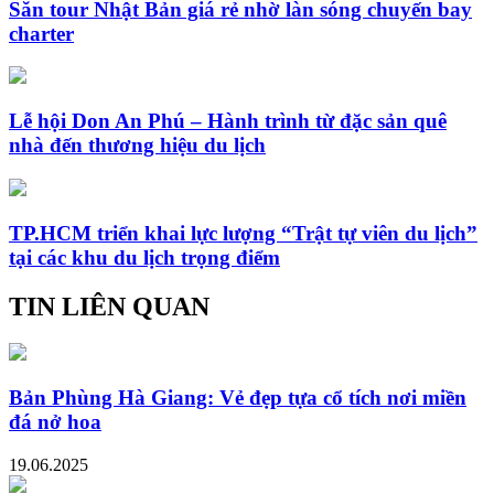
Săn tour Nhật Bản giá rẻ nhờ làn sóng chuyến bay
charter
Lễ hội Don An Phú – Hành trình từ đặc sản quê
nhà đến thương hiệu du lịch
TP.HCM triển khai lực lượng “Trật tự viên du lịch”
tại các khu du lịch trọng điểm
TIN LIÊN QUAN
Bản Phùng Hà Giang: Vẻ đẹp tựa cổ tích nơi miền
đá nở hoa
19.06.2025