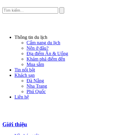
Thông tin du lịch
Cẩm nang du lịch
Nên ở đâu?
Địa điểm Ăn & Uống
Khám phá điểm đến
Mua sắm
Tin nổi bật
Khách sạn
Đà Nẵng
Nha Trang
Phú Quốc
Liên hệ
Giới thiệu