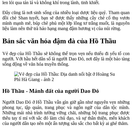
len lỏi qua tán lá và không khí trong lành, tinh khiết.
Đây cũng là nơi sinh sống của nhiều loại dược liệu quý. Tham quan
đồi chè Shan tuyết, bạn sẽ được thấy những cây chè cổ thụ vươn
mình mạnh mẽ, búp chè phủ một lớp lông tơ trắng muốt, là nguyên
liệu làm nên thứ trà hảo hạng mang đậm hương vị của núi rừng.
Bản sắc văn hóa đậm đà của Hồ Thầu
Vẻ đẹp của Hồ Thầu sẽ không thể trọn vẹn nếu thiếu đi yếu tố con
người. Với hầu hết dân số là người Dao Đỏ, nơi đây là một bảo tàng
sống động về văn hóa truyền thống.
Hồ Thầu - Mảnh đất của người Dao Đỏ
Người Dao Đỏ ở Hồ Thầu vẫn gìn giữ gần như nguyên vẹn những
phong tục, tập quán, trang phục và ngôn ngữ của dân tộc mình.
Những mái nhà trình tường vững chãi, những bộ trang phục được
thêu tay tỉ mỉ với sắc đỏ làm chủ đạo, và sự thân thiện, mến khách
của người dân tạo nên một ấn tượng sâu sắc cho bất kỳ ai ghé thăm.