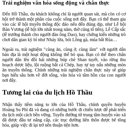
Trải nghiệm văn hóa sống động và chân thực
Đến Hồ Thầu, du khách không chỉ là người quan sát, mà còn có cơ
hội trở thành một phần của cuộc sống nơi đây. Bạn có thể tham gia
vào các lễ hội truyền thống độc đáo nếu đến đúng dịp, như Lễ hội
Bàn Vương (lễ hội lớn nhất trong năm, thờ cúng tổ tiên), Lễ Cấp sắc
(lễ trưởng thành cho người đàn ông Dao), hay chứng kiến những trò
chơi dân gian kỳ bí như Nhảy lửa, bói Lồng gà, múa bắt Rùa…
Ngoài ra, trải nghiệm "cùng ăn, cùng ở, cùng làm" với người dân
bản địa là một hoạt động không thể bỏ qua. Bạn có thể theo chân
người dân lên đồi hái những búp chè Shan tuyết, vào rừng thu
hoạch dược liệu, lội ruộng bắt cá Chép, hay tự tay nấu những món
ăn truyền thống. Chính những trải nghiệm chân thực này sẽ giúp
bạn hiểu sâu hơn về đời sống, văn hóa và tâm hồn của con người
nơi đây.
Tương lai của du lịch Hồ Thầu
Nhận thấy tiềm năng to lớn của Hồ Thầu, chính quyền huyện
Hoàng Su Phì đã và đang có những bước đi chiến lược để phát triển
du lịch một cách bền vững. Tuyến đường từ trung tâm huyện vào xã
đã được đầu tư nâng cấp, các trục đường liên thôn được bê tông
hóa, giúp việc đi lại trở nên thuận tiện hơn.