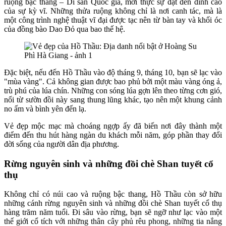
ruộng bậc thang – Di sản Quốc gia, mới thực sự đạt đến đỉnh cao
của sự kỳ vĩ. Những thửa ruộng không chỉ là nơi canh tác, mà là
một công trình nghệ thuật vĩ đại được tạc nên từ bàn tay và khối óc
của đồng bào Dao Đỏ qua bao thế hệ.
Đặc biệt, nếu đến Hồ Thầu vào độ tháng 9, tháng 10, bạn sẽ lạc vào
"mùa vàng". Cả không gian được bao phủ bởi một màu vàng óng ả,
trù phú của lúa chín. Những con sóng lúa gợn lên theo từng cơn gió,
nối từ sườn đồi này sang thung lũng khác, tạo nên một khung cảnh
no ấm và bình yên đến lạ.
Vẻ đẹp mộc mạc mà choáng ngợp ấy đã biến nơi đây thành một
điểm đến thu hút hàng ngàn du khách mỗi năm, góp phần thay đổi
đời sống của người dân địa phương.
Rừng nguyên sinh và những đồi chè Shan tuyết cổ
thụ
Không chỉ có núi cao và ruộng bậc thang, Hồ Thầu còn sở hữu
những cánh rừng nguyên sinh và những đồi chè Shan tuyết cổ thụ
hàng trăm năm tuổi. Đi sâu vào rừng, bạn sẽ ngỡ như lạc vào một
thế giới cổ tích với những thân cây phủ rêu phong, những tia nắng