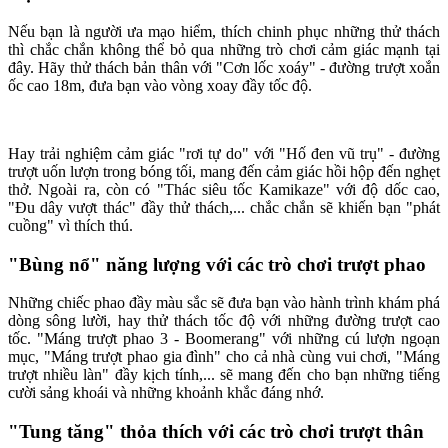
Nếu bạn là người ưa mạo hiểm, thích chinh phục những thử thách
thì chắc chắn không thể bỏ qua những trò chơi cảm giác mạnh tại
đây. Hãy thử thách bản thân với "Cơn lốc xoáy" - đường trượt xoắn
ốc cao 18m, đưa bạn vào vòng xoay đầy tốc độ.
Hay trải nghiệm cảm giác "rơi tự do" với "Hố đen vũ trụ" - đường
trượt uốn lượn trong bóng tối, mang đến cảm giác hồi hộp đến nghẹt
thở. Ngoài ra, còn có "Thác siêu tốc Kamikaze" với độ dốc cao,
"Đu dây vượt thác" đầy thử thách,... chắc chắn sẽ khiến bạn "phát
cuồng" vì thích thú.
"Bùng nổ" năng lượng với các trò chơi trượt phao
Những chiếc phao đầy màu sắc sẽ đưa bạn vào hành trình khám phá
dòng sông lười, hay thử thách tốc độ với những đường trượt cao
tốc. "Máng trượt phao 3 - Boomerang" với những cú lượn ngoạn
mục, "Máng trượt phao gia đình" cho cả nhà cùng vui chơi, "Máng
trượt nhiều làn" đầy kịch tính,... sẽ mang đến cho bạn những tiếng
cười sảng khoái và những khoảnh khắc đáng nhớ.
"Tung tăng" thỏa thích với các trò chơi trượt thân