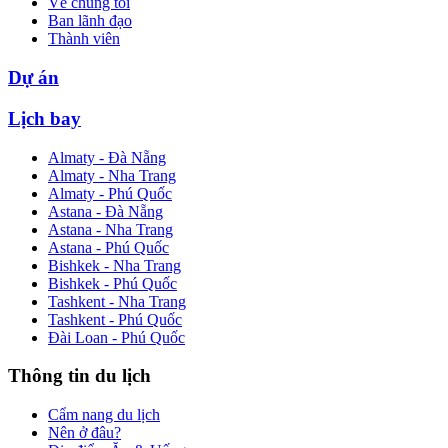
Về chúng tôi
Ban lãnh đạo
Thành viên
Dự án
Lịch bay
Almaty - Đà Nẵng
Almaty - Nha Trang
Almaty - Phú Quốc
Astana - Đà Nẵng
Astana - Nha Trang
Astana - Phú Quốc
Bishkek - Nha Trang
Bishkek - Phú Quốc
Tashkent - Nha Trang
Tashkent - Phú Quốc
Đài Loan - Phú Quốc
Thông tin du lịch
Cẩm nang du lịch
Nên ở đâu?