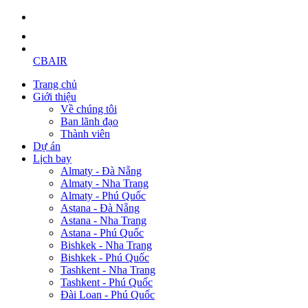
CBAIR
Trang chủ
Giới thiệu
Về chúng tôi
Ban lãnh đạo
Thành viên
Dự án
Lịch bay
Almaty - Đà Nẵng
Almaty - Nha Trang
Almaty - Phú Quốc
Astana - Đà Nẵng
Astana - Nha Trang
Astana - Phú Quốc
Bishkek - Nha Trang
Bishkek - Phú Quốc
Tashkent - Nha Trang
Tashkent - Phú Quốc
Đài Loan - Phú Quốc