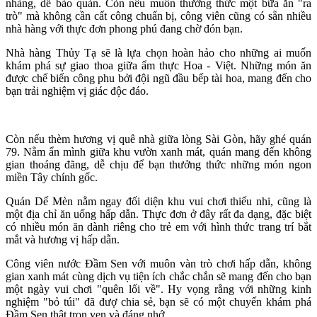
nhàng, dễ bảo quản. Còn nếu muốn thưởng thức một bữa ăn "ra
trò" mà không cần cất công chuẩn bị, công viên cũng có sẵn nhiều
nhà hàng với thực đơn phong phú đang chờ đón bạn.
Nhà hàng Thủy Tạ sẽ là lựa chọn hoàn hảo cho những ai muốn
khám phá sự giao thoa giữa ẩm thực Hoa - Việt. Những món ăn
được chế biến công phu bởi đội ngũ đầu bếp tài hoa, mang đến cho
bạn trải nghiệm vị giác độc đáo.
Còn nếu thèm hương vị quê nhà giữa lòng Sài Gòn, hãy ghé quán
79. Nằm ẩn mình giữa khu vườn xanh mát, quán mang đến không
gian thoáng đãng, dễ chịu để bạn thưởng thức những món ngon
miền Tây chính gốc.
Quán Dế Mèn nằm ngay đối diện khu vui chơi thiếu nhi, cũng là
một địa chỉ ăn uống hấp dẫn. Thực đơn ở đây rất đa dạng, đặc biệt
có nhiều món ăn dành riêng cho trẻ em với hình thức trang trí bắt
mắt và hương vị hấp dẫn.
Công viên nước Đầm Sen với muôn vàn trò chơi hấp dẫn, không
gian xanh mát cùng dịch vụ tiện ích chắc chắn sẽ mang đến cho bạn
một ngày vui chơi "quên lối về". Hy vọng rằng với những kinh
nghiệm "bỏ túi" đã đượ chia sẻ, bạn sẽ có một chuyến khám phá
Đầm Sen thật trọn vẹn và đáng nhớ.