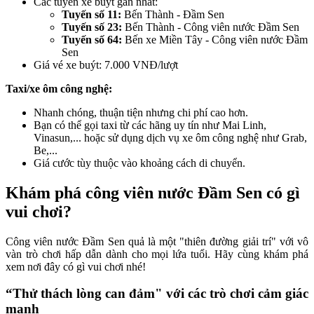
Các tuyến xe buýt gần nhất:
Tuyến số 11:
Bến Thành - Đầm Sen
Tuyến số 23:
Bến Thành - Công viên nước Đầm Sen
Tuyến số 64:
Bến xe Miền Tây - Công viên nước Đầm
Sen
Giá vé xe buýt: 7.000 VNĐ/lượt
Taxi/xe ôm công nghệ:
Nhanh chóng, thuận tiện nhưng chi phí cao hơn.
Bạn có thể gọi taxi từ các hãng uy tín như Mai Linh,
Vinasun,... hoặc sử dụng dịch vụ xe ôm công nghệ như Grab,
Be,...
Giá cước tùy thuộc vào khoảng cách di chuyển.
Khám phá công viên nước Đầm Sen có gì
vui chơi?
Công viên nước Đầm Sen quả là một "thiên đường giải trí" với vô
vàn trò chơi hấp dẫn dành cho mọi lứa tuổi. Hãy cùng khám phá
xem nơi đây có gì vui chơi nhé!
“Thử thách lòng can đảm" với các trò chơi cảm giác
mạnh