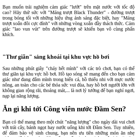
Bạn muốn trải nghiệm cảm giác "lướt" trên mặt nước với tốc độ
cao? Hãy thử sức với "Máng trượt Black Thunder" - đường trượt
trong bóng tối với những hiệu ứng ánh sáng đặc biệt, hay "Máng
trượt xoắn đôi cực đỉnh" với những vòng xoắn đầy thách thức. Cảm
giác "lao vun vút" trên đường trượt sẽ khiến bạn vô cùng phấn
khích.
"Thư giãn" sảng khoái tại khu vực hồ bơi
Sau những phút giây "cháy hết mình" với các trò chơi, bạn có thể
thư giãn tại khu vực hồ bơi. Hồ tạo sóng sẽ mang đến cho bạn cảm
giác như đang đắm mình trong biển cả, hồ thiếu nhi với mực nước
nông, an toàn cho các bé thỏa sức vui đùa, hay hồ bơi người lớn với
không gian rộng rãi, thoáng mát,... là nơi lý tưởng để bạn nghỉ ngơi,
nạp lại năng lượng.
Ăn gì khi tới Công viên nước Đầm Sen?
Bạn có thể mang theo một chút "năng lượng" cho ngày dài vui chơi
với trái cây, bánh ngọt hay nước uống khi tới Đầm Sen. Tuy nhiên,
để đảm bảo vệ sinh chung, bạn nên ưu tiên những món ăn nhẹ