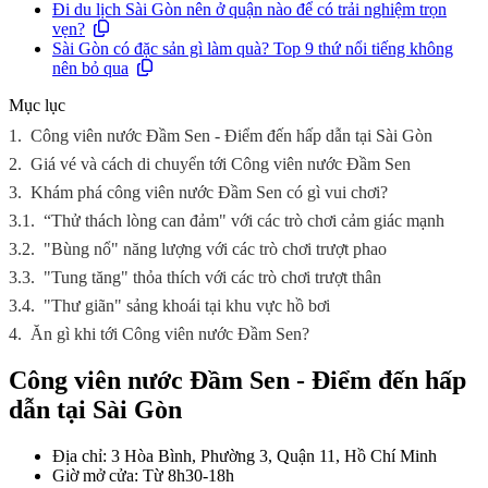
Đi du lịch Sài Gòn nên ở quận nào để có trải nghiệm trọn
vẹn?
Sài Gòn có đặc sản gì làm quà? Top 9 thứ nổi tiếng không
nên bỏ qua
Mục lục
1.
Công viên nước Đầm Sen - Điểm đến hấp dẫn tại Sài Gòn
2.
Giá vé và cách di chuyển tới Công viên nước Đầm Sen
3.
Khám phá công viên nước Đầm Sen có gì vui chơi?
3.1.
“Thử thách lòng can đảm" với các trò chơi cảm giác mạnh
3.2.
"Bùng nổ" năng lượng với các trò chơi trượt phao
3.3.
"Tung tăng" thỏa thích với các trò chơi trượt thân
3.4.
"Thư giãn" sảng khoái tại khu vực hồ bơi
4.
Ăn gì khi tới Công viên nước Đầm Sen?
Công viên nước Đầm Sen - Điểm đến hấp
dẫn tại Sài Gòn
Địa chỉ: 3 Hòa Bình, Phường 3, Quận 11, Hồ Chí Minh
Giờ mở cửa: Từ 8h30-18h