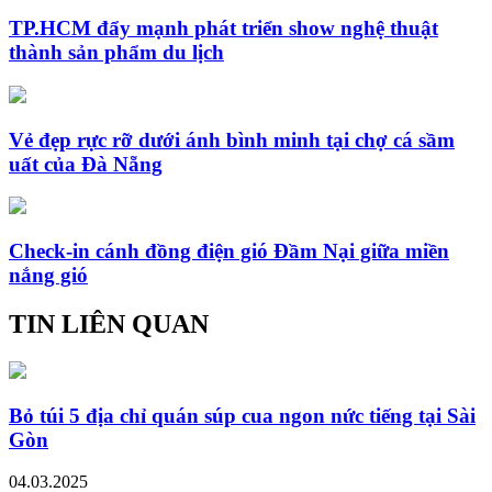
TP.HCM đẩy mạnh phát triển show nghệ thuật
thành sản phẩm du lịch
Vẻ đẹp rực rỡ dưới ánh bình minh tại chợ cá sầm
uất của Đà Nẵng
Check-in cánh đồng điện gió Đầm Nại giữa miền
nắng gió
TIN LIÊN QUAN
Bỏ túi 5 địa chỉ quán súp cua ngon nức tiếng tại Sài
Gòn
04.03.2025