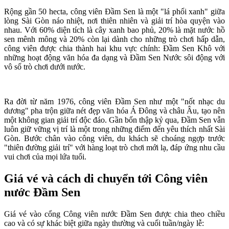
Rộng gần 50 hecta, công viên Đầm Sen là một "lá phổi xanh" giữa
lòng Sài Gòn náo nhiệt, nơi thiên nhiên và giải trí hòa quyện vào
nhau. Với 60% diện tích là cây xanh bao phủ, 20% là mặt nước hồ
sen mênh mông và 20% còn lại dành cho những trò chơi hấp dẫn,
công viên được chia thành hai khu vực chính: Đầm Sen Khô với
những hoạt động văn hóa đa dạng và Đầm Sen Nước sôi động với
vô số trò chơi dưới nước.
Ra đời từ năm 1976, công viên Đầm Sen như một "nốt nhạc du
dương" pha trộn giữa nét đẹp văn hóa Á Đông và châu Âu, tạo nên
một không gian giải trí độc đáo. Gần bốn thập kỷ qua, Đầm Sen vẫn
luôn giữ vững vị trí là một trong những điểm đến yêu thích nhất Sài
Gòn. Bước chân vào công viên, du khách sẽ choáng ngợp trước
"thiên đường giải trí" với hàng loạt trò chơi mới lạ, đáp ứng nhu cầu
vui chơi của mọi lứa tuổi.
Giá vé và cách di chuyển tới Công viên
nước Đầm Se
n
Giá vé vào cổng Công viên nước Đầm Sen được chia theo chiều
cao và có sự khác biệt giữa ngày thường và cuối tuần/ngày lễ: