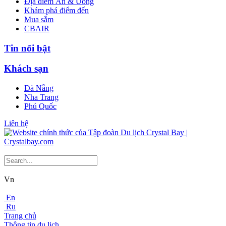
Địa điểm Ăn & Uống
Khám phá điểm đến
Mua sắm
CBAIR
Tin nổi bật
Khách sạn
Đà Nẵng
Nha Trang
Phú Quốc
Liên hệ
Vn
En
Ru
Trang chủ
Thông tin du lịch