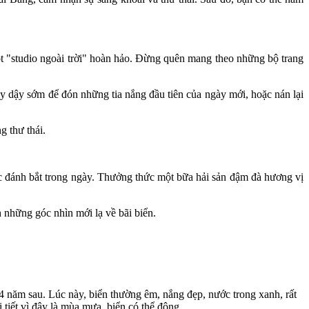
ột "studio ngoài trời" hoàn hảo. Đừng quên mang theo những bộ trang
 dậy sớm để đón những tia nắng đầu tiên của ngày mới, hoặc nán lại
g thư thái.
 đánh bắt trong ngày. Thưởng thức một bữa hải sản đậm đà hương vị
 những góc nhìn mới lạ về bãi biển.
4 năm sau. Lúc này, biển thường êm, nắng đẹp, nước trong xanh, rất
 tiết vì đây là mùa mưa, biển có thể động.