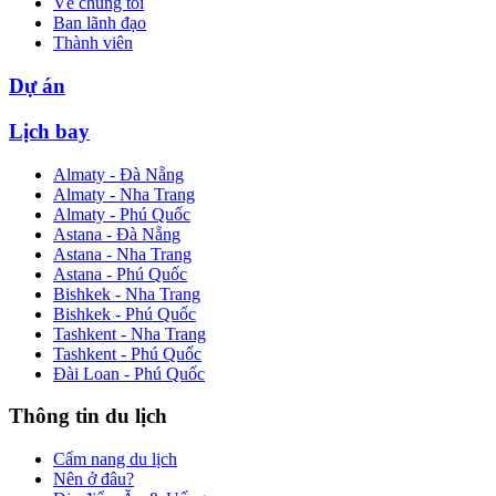
Về chúng tôi
Ban lãnh đạo
Thành viên
Dự án
Lịch bay
Almaty - Đà Nẵng
Almaty - Nha Trang
Almaty - Phú Quốc
Astana - Đà Nẵng
Astana - Nha Trang
Astana - Phú Quốc
Bishkek - Nha Trang
Bishkek - Phú Quốc
Tashkent - Nha Trang
Tashkent - Phú Quốc
Đài Loan - Phú Quốc
Thông tin du lịch
Cẩm nang du lịch
Nên ở đâu?