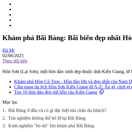
Khám phá Bãi Bàng: Bãi biển đẹp nhất Hò
Hà Mi
02/06/2025
Theo dõi trên
Hòn Sơn (Lại Sơn), một hòn đảo xinh đẹp thuộc tỉnh Kiên Giang, từ l
Khám phá Hòn Củ Tron - Hòn đảo lớn và đẹp nhất của Nam D
Cẩm nang du lịch Hòn Sơn Kiên Giang từ A-Z: Ăn gì, chơi gì ch
Top 10 hòn đảo đẹp mê hồn của Kiên Giang
Mục lục
1.
Bãi Bàng ở đâu và có gì đặc biệt níu chân du khách?
2.
Trải nghiệm không thể bỏ lỡ tại Bãi Bàng
3.
Kinh nghiệm "bỏ túi" khi khám phá Bãi Bàng