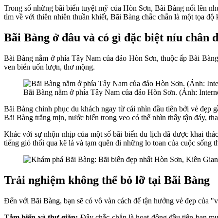
Trong số những bãi biển tuyệt mỹ của Hòn Sơn, Bãi Bàng nổi lên nh
tìm về với thiên nhiên thuần khiết, Bãi Bàng chắc chắn là một tọa độ
Bãi Bàng ở đâu và có gì đặc biệt níu chân 
Bãi Bàng nằm ở phía Tây Nam của đảo Hòn Sơn, thuộc ấp Bãi Bàng, 
ven biển uốn lượn, thơ mộng.
Bãi Bàng nằm ở phía Tây Nam của đảo Hòn Sơn. (Ảnh: Intern
Bãi Bàng chinh phục du khách ngay từ cái nhìn đầu tiên bởi vẻ đẹp 
Bãi Bàng trắng mịn, nước biển trong veo có thể nhìn thấy tận đáy, t
Khác với sự nhộn nhịp của một số bãi biển du lịch đã được khai thác
tiếng gió thổi qua kẽ lá và tạm quên đi những lo toan của cuộc sống 
Trải nghiệm không thể bỏ lỡ tại Bãi Bàng
Đến với Bãi Bàng, bạn sẽ có vô vàn cách để tận hưởng vẻ đẹp của "v
Tắm biển và thư giãn:
Đây chắc chắn là hoạt động đầu tiên bạn muố