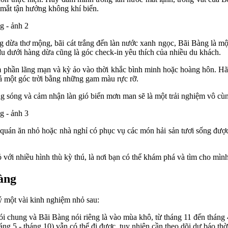
 mắt tận hưởng không khí biển.
g dừa thơ mộng, bãi cát trắng đến làn nước xanh ngọc, Bãi Bàng là m
đu dưới hàng dừa cũng là góc check-in yêu thích của nhiều du khách.
phần lãng mạn và kỳ ảo vào thời khắc bình minh hoặc hoàng hôn. Hãy
cả một góc trời bằng những gam màu rực rỡ.
ng sóng và cảm nhận làn gió biển mơn man sẽ là một trải nghiệm vô cùn
uán ăn nhỏ hoặc nhà nghỉ có phục vụ các món hải sản tươi sống được
với nhiều hình thù kỳ thú, là nơi bạn có thể khám phá và tìm cho mình
àng
ý một vài kinh nghiệm nhỏ sau:
i chung và Bãi Bàng nói riêng là vào mùa khô, từ tháng 11 đến tháng 
ng 5 - tháng 10) vẫn có thể đi được, tuy nhiên cần theo dõi dự báo thời