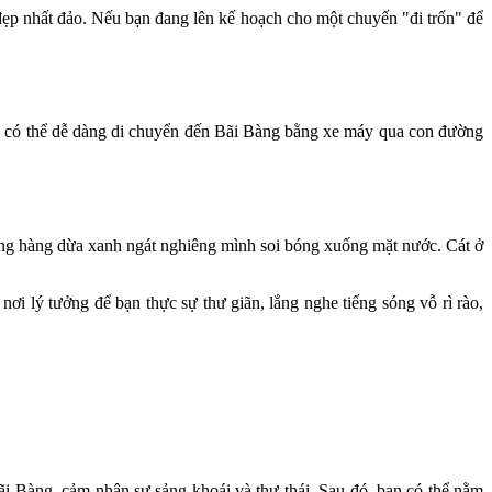
ẹp nhất đảo. Nếu bạn đang lên kế hoạch cho một chuyến "đi trốn" để
n có thể dễ dàng di chuyển đến Bãi Bàng bằng xe máy qua con đường
hững hàng dừa xanh ngát nghiêng mình soi bóng xuống mặt nước. Cát ở
ơi lý tưởng để bạn thực sự thư giãn, lắng nghe tiếng sóng vỗ rì rào,
i Bàng, cảm nhận sự sảng khoái và thư thái. Sau đó, bạn có thể nằm