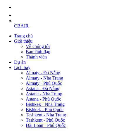
CBAIR
Trang chủ
Giới thiệu
Về chúng tôi
Ban lãnh đạo
Thành viên
Dự án
Lịch bay
Almaty - Đà Nẵng
Almaty - Nha Trang
Almaty - Phú Quốc
Astana - Đà Nẵng
Astana - Nha Trang
Astana - Phú Quốc
Bishkek - Nha Trang
Bishkek - Phú Quốc
Tashkent - Nha Trang
Tashkent - Phú Quốc
Đài Loan - Phú Quốc