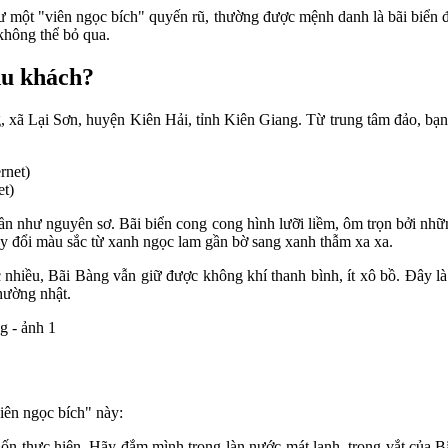
ư một "viên ngọc bích" quyến rũ, thường được mệnh danh là bãi biển đ
 không thể bỏ qua.
du khách?
xã Lại Sơn, huyện Kiên Hải, tỉnh Kiên Giang. Từ trung tâm đảo, bạ
et)
gần như nguyên sơ. Bãi biển cong cong hình lưỡi liềm, ôm trọn bởi n
hay đổi màu sắc từ xanh ngọc lam gần bờ sang xanh thẫm xa xa.
 nhiều, Bãi Bàng vẫn giữ được không khí thanh bình, ít xô bồ. Đây là n
thường nhật.
iên ngọc bích" này:
n thực hiện. Hãy đắm mình trong làn nước mát lạnh, trong vắt của Bã