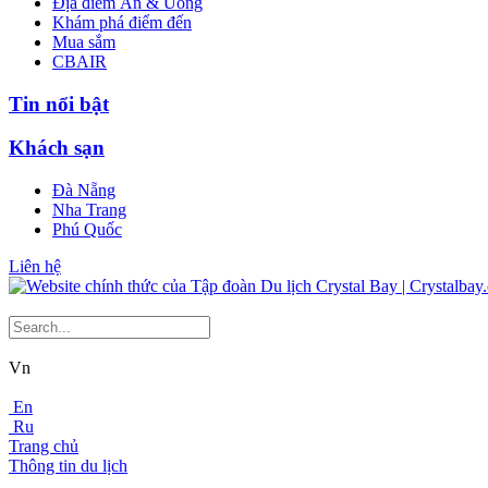
Địa điểm Ăn & Uống
Khám phá điểm đến
Mua sắm
CBAIR
Tin nổi bật
Khách sạn
Đà Nẵng
Nha Trang
Phú Quốc
Liên hệ
Vn
En
Ru
Trang chủ
Thông tin du lịch