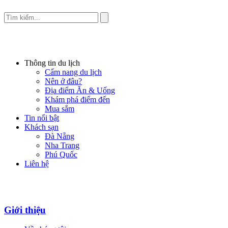
Thông tin du lịch
Cẩm nang du lịch
Nên ở đâu?
Địa điểm Ăn & Uống
Khám phá điểm đến
Mua sắm
Tin nổi bật
Khách sạn
Đà Nẵng
Nha Trang
Phú Quốc
Liên hệ
Giới thiệu