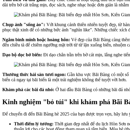
dài trên bờ cát trắng mịn, đọc sách, nghe nhạc hoặc đơn giản là nhắm
Chụp ảnh "sống ảo":
Với khung cảnh thiên nhiên tuyệt đẹp, từ hàn
phục thật xinh để có những bức ảnh "nghìn like". Những chiếc xích 
Ngắm bình minh hoặc hoàng hôn:
Vẻ đẹp của Bãi Bàng càng thêm 
đến chiều tà để chiêm ngưỡng mặt trời từ từ lặn xuống biển, nhuộm 
Dạo bộ dọc bờ biển:
Đi dạo chân trần trên bờ cát mịn, lắng nghe tiế
Thưởng thức hải sản tươi ngon:
Gần khu vực Bãi Bàng có một số q
biển cả ngay tại bãi biển là một trải nghiệm không thể tuyệt vời hơn.
Khám phá các bãi đá nhỏ:
Ở hai đầu Bãi Bàng có những bãi đá nhỏ 
Kinh nghiệm "bỏ túi" khi khám phá Bãi B
Để chuyến đi đến Bãi Bàng hè 2025 của bạn được trọn vẹn, hãy lưu 
Thời điểm lý tưởng:
Thời gian đẹp nhất để du lịch Hòn Sơn nó
thuận lợi cho các hoạt động tham quan và tắm biển. Mùa hè (thá