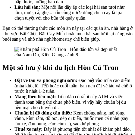
hấp, luộc, nướng hấp dẫn.
Lẩu hải sản:
Một nồi lẩu đầy ắp các loại hải sản tươi như
tôm, mực, cá, ghẹ... nấu cùng nước dùng chua cay là lựa
chọn tuyệt vời cho bữa tối quây quần.
Bạn có thể thưởng thức các món ăn này tại các quán ăn, nhà hàng ở
khu vực Bãi Chệt, Bãi Cây Mến hoặc mua hải sản tươi tại cảng vào
buổi sáng và nhờ nhà nghỉ/homestay chế biến giúp.
Một số lưu ý khi du lịch Hòn Củ Tron
Đặt vé tàu và phòng nghỉ sớm:
Đặc biệt vào mùa cao điểm
(mùa khô, lễ, Tết) hoặc cuối tuần, bạn nên đặt vé tàu và chỗ ở
trước ít nhất 1-2 tuần.
Mang theo tiền mặt:
Trên đảo có rất ít cây ATM và việc
thanh toán bằng thẻ chưa phổ biến, vì vậy hãy chuẩn bị đủ
tiền mặt cho chuyến đi.
Chuẩn bị đồ dùng cần thiết:
Kem chống nắng, mũ rộng
vành, kính râm, đồ bơi, dép đi biển, thuốc men cá nhân (say
tàu xe, đau bụng, cảm cúm...), sạc dự phòng.
Thuê xe máy:
Đây là phương tiện tốt nhất để khám phá đảo.
Nhớ kiểm tra xe cẩn thận và đổ đầy xăng trước khi đi. Đường