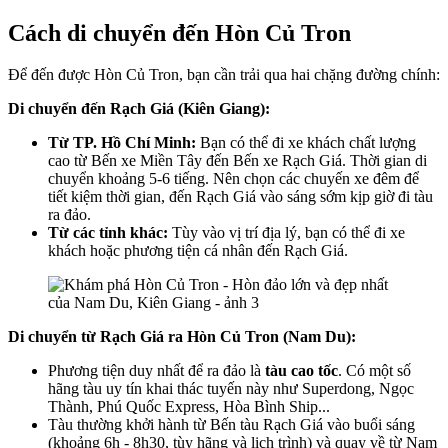
Cách di chuyển đến Hòn Củ Tron
Để đến được Hòn Củ Tron, bạn cần trải qua hai chặng đường chính:
Di chuyển đến Rạch Giá (Kiên Giang):
Từ TP. Hồ Chí Minh:
Bạn có thể đi xe khách chất lượng
cao từ Bến xe Miền Tây đến Bến xe Rạch Giá. Thời gian di
chuyển khoảng 5-6 tiếng. Nên chọn các chuyến xe đêm để
tiết kiệm thời gian, đến Rạch Giá vào sáng sớm kịp giờ đi tàu
ra đảo.
Từ các tỉnh khác:
Tùy vào vị trí địa lý, bạn có thể đi xe
khách hoặc phương tiện cá nhân đến Rạch Giá.
Di chuyển từ Rạch Giá ra Hòn Củ Tron (Nam Du):
Phương tiện duy nhất để ra đảo là
tàu cao tốc
. Có một số
hãng tàu uy tín khai thác tuyến này như Superdong, Ngọc
Thành, Phú Quốc Express, Hòa Bình Ship...
Tàu thường khởi hành từ Bến tàu Rạch Giá vào buổi sáng
(khoảng 6h - 8h30, tùy hãng và lịch trình) và quay về từ Nam