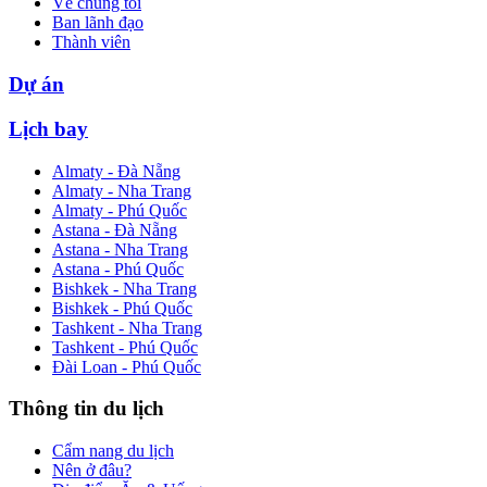
Về chúng tôi
Ban lãnh đạo
Thành viên
Dự án
Lịch bay
Almaty - Đà Nẵng
Almaty - Nha Trang
Almaty - Phú Quốc
Astana - Đà Nẵng
Astana - Nha Trang
Astana - Phú Quốc
Bishkek - Nha Trang
Bishkek - Phú Quốc
Tashkent - Nha Trang
Tashkent - Phú Quốc
Đài Loan - Phú Quốc
Thông tin du lịch
Cẩm nang du lịch
Nên ở đâu?