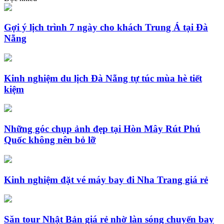
Gợi ý lịch trình 7 ngày cho khách Trung Á tại Đà
Nẵng
Kinh nghiệm du lịch Đà Nẵng tự túc mùa hè tiết
kiệm
Những góc chụp ảnh đẹp tại Hòn Mây Rút Phú
Quốc không nên bỏ lỡ
Kinh nghiệm đặt vé máy bay đi Nha Trang giá rẻ
Săn tour Nhật Bản giá rẻ nhờ làn sóng chuyến bay