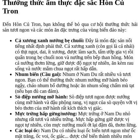
Thưởng thức ẩm thực đặc sắc Hòn Củ
Tron
Đến Hòn Củ Tron, bạn không thể bỏ qua cơ hội thưởng thức hải
sản tươi ngon và các món ăn đặc trưng của vùng biển đảo này:
Cá xương xanh nướng bẹ chuối:
Đây là món đặc sản nổi
tiếng nhất định phải thử. Cá xương xanh (còn gọi là cá nhái)
có thịt ngọt, dai, ít xương, được làm sạch, tẩm ướp gia vị rồi
quấn trong bẹ chuối non và nướng trên bếp than hồng. Món
cá nướng thơm lừng, giữ được độ ngọt tự nhiên, ăn kèm rau
sống và nước mắm chua ngọt rất hấp dẫn.
Nhum biển (Cầu gai):
Nhum ở Nam Du rất nhiều và tươi
ngon. Bạn có thể thưởng thức nhum nướng mỡ hành béo
ngậy, cháo nhum bổ dưỡng hoặc ăn nhum sống chấm mù tạt
(nếu bạn đủ can đảm).
Sò điệp nướng mỡ hành:
Sò điệp tươi ngon được nướng
cùng mỡ hành và đậu phộng rang, vị ngọt của sò quyện với vị
béo thơm của mỡ hành rất kích thích vị giác.
Mực trứng hấp gừng/nướng:
Mực trứng ở Nam Du nhỏ
nhưng rất tươi và nhiều trứng. Mực hấp gừng giữ được vị
ngọt tự nhiên, còn mực nướng muối ớt lại đậm đà, thơm lừng.
Các loại ốc:
Nam Du có nhiều loại ốc biển tươi ngon như ốc
mặt trăng, ốc voi, ốc giác... được chế biến thành nhiều món