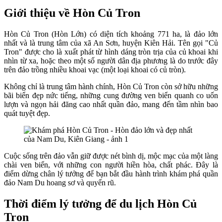
Giới thiệu về Hòn Củ Tron
Hòn Củ Tron (Hòn Lớn) có diện tích khoảng 771 ha, là đảo lớn
nhất và là trung tâm của xã An Sơn, huyện Kiên Hải. Tên gọi "Củ
Tron" được cho là xuất phát từ hình dáng tròn trịa của củ khoai khi
nhìn từ xa, hoặc theo một số người dân địa phương là do trước đây
trên đảo trồng nhiều khoai vạc (một loại khoai có củ tròn).
Không chỉ là trung tâm hành chính, Hòn Củ Tron còn sở hữu những
bãi biển đẹp nức tiếng, những cung đường ven biển quanh co uốn
lượn và ngọn hải đăng cao nhất quần đảo, mang đến tầm nhìn bao
quát tuyệt đẹp.
Cuộc sống trên đảo vẫn giữ được nét bình dị, mộc mạc của một làng
chài ven biển, với những con người hiền hòa, chất phác. Đây là
điểm dừng chân lý tưởng để bạn bắt đầu hành trình khám phá quần
đảo Nam Du hoang sơ và quyến rũ.
Thời điểm lý tưởng để du lịch Hòn Củ
Tron