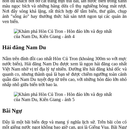
hồn du khách bởi bờ cát trắng mịn trải dài, làn nước biển trong xanh
màu ngọc bích và những hàng dừa cổ thụ nghiêng bóng mát rượi.
Nơi đây sóng khá lặng, rất thích hợp để tắm biển, thư giãn, chụp
ảnh "sống ảo" hay thưởng thức hải sản tươi ngon tại các quán ăn
ven biển.
Hải đăng Nam Du
Nằm trên đỉnh đồi cao nhất Hòn Củ Tron (khoảng 300m so với mực
nước biển), Hải đăng Nam Du được xem là ngọn hải đăng cao nhất
Việt Nam nhờ vị trí địa lý tự nhiên. Đường lên hải đăng khá dốc và
quanh co, nhưng thành quả là bạn sẽ được chiêm ngưỡng toàn cảnh
quần đảo Nam Du tuyệt đẹp từ trên cao, với những hòn đảo lớn nhỏ
nhấp nhô giữa biển trời bao la.
Bãi Ngự
Đây là một bãi biển đẹp và mang ý nghĩa lịch sử. Trên bãi còn có
một giếng nước ngọt không bao giờ cạn, gọi là Giếng Vua. Bãi Ngự