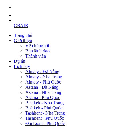
CBAIR
Trang chủ
Giới thiệu
Về chúng tôi
Ban lãnh đạo
Thành viên
Dự án
Lịch bay
Almaty - Đà Nẵng
Almaty - Nha Trang
Almaty - Phú Quốc
Astana - Đà Nẵng
Astana - Nha Trang
Astana - Phú Quốc
Bishkek - Nha Trang
Bishkek - Phú Quốc
Tashkent - Nha Trang
Tashkent - Phú Quốc
Đài Loan - Phú Quốc