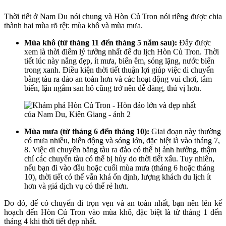
Thời tiết ở Nam Du nói chung và Hòn Củ Tron nói riêng được chia
thành hai mùa rõ rệt: mùa khô và mùa mưa.
Mùa khô (từ tháng 11 đến tháng 5 năm sau):
Đây được
xem là thời điểm lý tưởng nhất để du lịch Hòn Củ Tron. Thời
tiết lúc này nắng đẹp, ít mưa, biển êm, sóng lặng, nước biển
trong xanh. Điều kiện thời tiết thuận lợi giúp việc di chuyển
bằng tàu ra đảo an toàn hơn và các hoạt động vui chơi, tắm
biển, lặn ngắm san hô cũng trở nên dễ dàng, thú vị hơn.
Mùa mưa (từ tháng 6 đến tháng 10):
Giai đoạn này thường
có mưa nhiều, biển động và sóng lớn, đặc biệt là vào tháng 7,
8. Việc di chuyển bằng tàu ra đảo có thể bị ảnh hưởng, thậm
chí các chuyến tàu có thể bị hủy do thời tiết xấu. Tuy nhiên,
nếu bạn đi vào đầu hoặc cuối mùa mưa (tháng 6 hoặc tháng
10), thời tiết có thể vẫn khá ổn định, lượng khách du lịch ít
hơn và giá dịch vụ có thể rẻ hơn.
Do đó, để có chuyến đi trọn vẹn và an toàn nhất, bạn nên lên kế
hoạch đến Hòn Củ Tron vào mùa khô, đặc biệt là từ tháng 1 đến
tháng 4 khi thời tiết đẹp nhất.