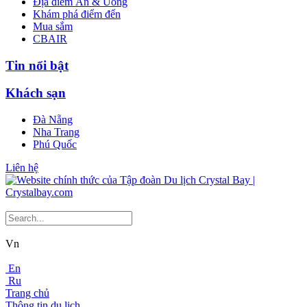
Địa điểm Ăn & Uống
Khám phá điểm đến
Mua sắm
CBAIR
Tin nổi bật
Khách sạn
Đà Nẵng
Nha Trang
Phú Quốc
Liên hệ
Vn
En
Ru
Trang chủ
Thông tin du lịch