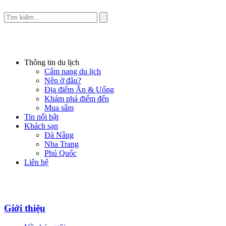
Thông tin du lịch
Cẩm nang du lịch
Nên ở đâu?
Địa điểm Ăn & Uống
Khám phá điểm đến
Mua sắm
Tin nổi bật
Khách sạn
Đà Nẵng
Nha Trang
Phú Quốc
Liên hệ
Giới thiệu