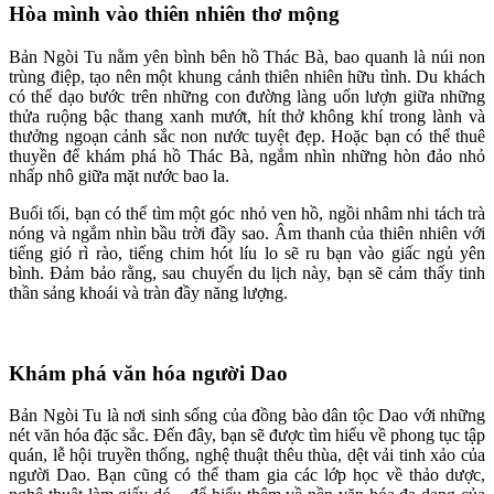
Hòa mình vào thiên nhiên thơ mộng
Bản Ngòi Tu nằm yên bình bên hồ Thác Bà, bao quanh là núi non
trùng điệp, tạo nên một khung cảnh thiên nhiên hữu tình. Du khách
có thể dạo bước trên những con đường làng uốn lượn giữa những
thửa ruộng bậc thang xanh mướt, hít thở không khí trong lành và
thưởng ngoạn cảnh sắc non nước tuyệt đẹp. Hoặc bạn có thể thuê
thuyền để khám phá hồ Thác Bà, ngắm nhìn những hòn đảo nhỏ
nhấp nhô giữa mặt nước bao la.
Buổi tối, bạn có thể tìm một góc nhỏ ven hồ, ngồi nhâm nhi tách trà
nóng và ngắm nhìn bầu trời đầy sao. Âm thanh của thiên nhiên với
tiếng gió rì rào, tiếng chim hót líu lo sẽ ru bạn vào giấc ngủ yên
bình. Đảm bảo rằng, sau chuyến du lịch này, bạn sẽ cảm thấy tinh
thần sảng khoái và tràn đầy năng lượng.
Khám phá văn hóa người Dao
Bản Ngòi Tu là nơi sinh sống của đồng bào dân tộc Dao với những
nét văn hóa đặc sắc. Đến đây, bạn sẽ được tìm hiểu về phong tục tập
quán, lễ hội truyền thống, nghệ thuật thêu thùa, dệt vải tinh xảo của
người Dao. Bạn cũng có thể tham gia các lớp học về thảo dược,