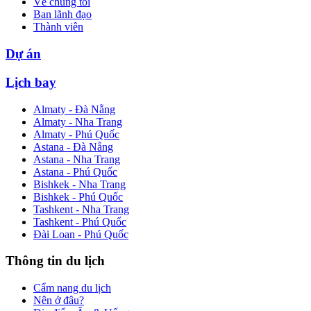
Về chúng tôi
Ban lãnh đạo
Thành viên
Dự án
Lịch bay
Almaty - Đà Nẵng
Almaty - Nha Trang
Almaty - Phú Quốc
Astana - Đà Nẵng
Astana - Nha Trang
Astana - Phú Quốc
Bishkek - Nha Trang
Bishkek - Phú Quốc
Tashkent - Nha Trang
Tashkent - Phú Quốc
Đài Loan - Phú Quốc
Thông tin du lịch
Cẩm nang du lịch
Nên ở đâu?