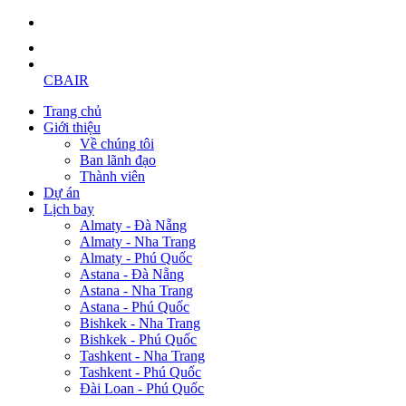
CBAIR
Trang chủ
Giới thiệu
Về chúng tôi
Ban lãnh đạo
Thành viên
Dự án
Lịch bay
Almaty - Đà Nẵng
Almaty - Nha Trang
Almaty - Phú Quốc
Astana - Đà Nẵng
Astana - Nha Trang
Astana - Phú Quốc
Bishkek - Nha Trang
Bishkek - Phú Quốc
Tashkent - Nha Trang
Tashkent - Phú Quốc
Đài Loan - Phú Quốc