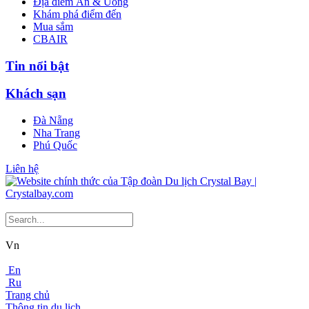
Địa điểm Ăn & Uống
Khám phá điểm đến
Mua sắm
CBAIR
Tin nổi bật
Khách sạn
Đà Nẵng
Nha Trang
Phú Quốc
Liên hệ
Vn
En
Ru
Trang chủ
Thông tin du lịch