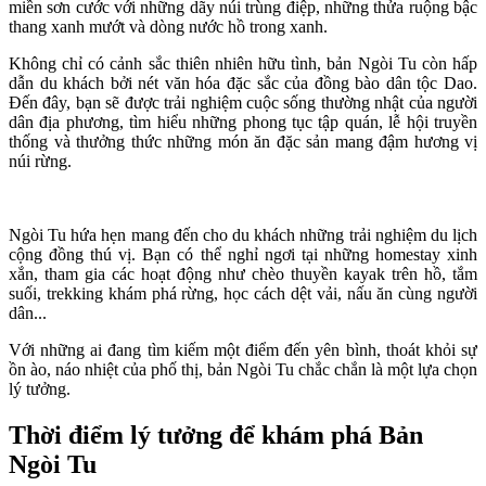
miền sơn cước với những dãy núi trùng điệp, những thửa ruộng bậc
thang xanh mướt và dòng nước hồ trong xanh.
Không chỉ có cảnh sắc thiên nhiên hữu tình, bản Ngòi Tu còn hấp
dẫn du khách bởi nét văn hóa đặc sắc của đồng bào dân tộc Dao.
Đến đây, bạn sẽ được trải nghiệm cuộc sống thường nhật của người
dân địa phương, tìm hiểu những phong tục tập quán, lễ hội truyền
thống và thưởng thức những món ăn đặc sản mang đậm hương vị
núi rừng.
Ngòi Tu hứa hẹn mang đến cho du khách những trải nghiệm du lịch
cộng đồng thú vị. Bạn có thể nghỉ ngơi tại những homestay xinh
xắn, tham gia các hoạt động như chèo thuyền kayak trên hồ, tắm
suối, trekking khám phá rừng, học cách dệt vải, nấu ăn cùng người
dân...
Với những ai đang tìm kiếm một điểm đến yên bình, thoát khỏi sự
ồn ào, náo nhiệt của phố thị, bản Ngòi Tu chắc chắn là một lựa chọn
lý tưởng.
Thời điểm lý tưởng để khám phá Bản
Ngòi Tu