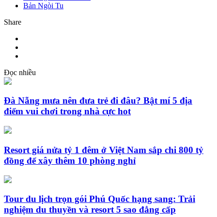
Bản Ngòi Tu
Share
Đọc nhiều
Đà Nẵng mưa nên đưa trẻ đi đâu? Bật mí 5 địa
điểm vui chơi trong nhà cực hot
Resort giá nửa tỷ 1 đêm ở Việt Nam sắp chi 800 tỷ
đồng để xây thêm 10 phòng nghỉ
Tour du lịch trọn gói Phú Quốc hạng sang: Trải
nghiệm du thuyền và resort 5 sao đẳng cấp