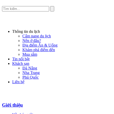
Thông tin du lịch
Cẩm nang du lịch
Nên ở đâu?
Địa điểm Ăn & Uống
Khám phá điểm đến
Mua sắm
Tin nổi bật
Khách sạn
Đà Nẵng
Nha Trang
Phú Quốc
Liên hệ
Giới thiệu