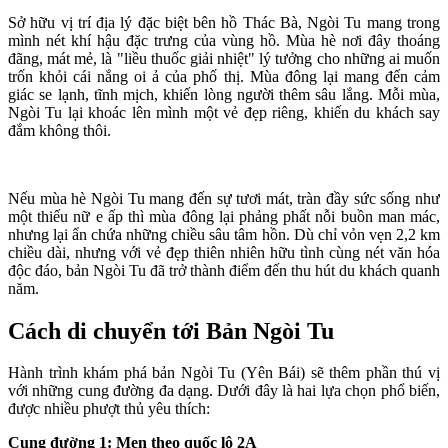
Sở hữu vị trí địa lý đặc biệt bên hồ Thác Bà, Ngòi Tu mang trong
mình nét khí hậu đặc trưng của vùng hồ. Mùa hè nơi đây thoáng
đãng, mát mẻ, là "liều thuốc giải nhiệt" lý tưởng cho những ai muốn
trốn khỏi cái nắng oi ả của phố thị. Mùa đông lại mang đến cảm
giác se lạnh, tĩnh mịch, khiến lòng người thêm sâu lắng. Mỗi mùa,
Ngòi Tu lại khoác lên mình một vẻ đẹp riêng, khiến du khách say
đắm không thôi.
Nếu mùa hè Ngòi Tu mang đến sự tươi mát, tràn đầy sức sống như
một thiếu nữ e ấp thì mùa đông lại phảng phất nỗi buồn man mác,
nhưng lại ẩn chứa những chiều sâu tâm hồn. Dù chỉ vỏn vẹn 2,2 km
chiều dài, nhưng với vẻ đẹp thiên nhiên hữu tình cùng nét văn hóa
độc đáo, bản Ngòi Tu đã trở thành điểm đến thu hút du khách quanh
năm.
Cách di chuyển tới Bản Ngòi Tu
Hành trình khám phá bản Ngòi Tu (Yên Bái) sẽ thêm phần thú vị
với những cung đường đa dạng. Dưới đây là hai lựa chọn phổ biến,
được nhiều phượt thủ yêu thích:
Cung đường 1: Men theo quốc lộ 2A