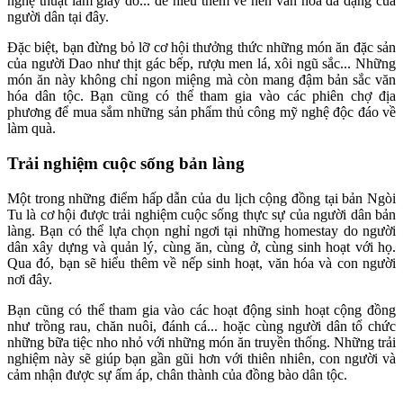
nghệ thuật làm giấy dó... để hiểu thêm về nền văn hóa đa dạng của
người dân tại đây.
Đặc biệt, bạn đừng bỏ lỡ cơ hội thưởng thức những món ăn đặc sản
của người Dao như thịt gác bếp, rượu men lá, xôi ngũ sắc... Những
món ăn này không chỉ ngon miệng mà còn mang đậm bản sắc văn
hóa dân tộc. Bạn cũng có thể tham gia vào các phiên chợ địa
phương để mua sắm những sản phẩm thủ công mỹ nghệ độc đáo về
làm quà.
Trải nghiệm cuộc sống bản làng
Một trong những điểm hấp dẫn của du lịch cộng đồng tại bản Ngòi
Tu là cơ hội được trải nghiệm cuộc sống thực sự của người dân bản
làng. Bạn có thể lựa chọn nghỉ ngơi tại những homestay do người
dân xây dựng và quản lý, cùng ăn, cùng ở, cùng sinh hoạt với họ.
Qua đó, bạn sẽ hiểu thêm về nếp sinh hoạt, văn hóa và con người
nơi đây.
Bạn cũng có thể tham gia vào các hoạt động sinh hoạt cộng đồng
như trồng rau, chăn nuôi, đánh cá... hoặc cùng người dân tổ chức
những bữa tiệc nho nhỏ với những món ăn truyền thống. Những trải
nghiệm này sẽ giúp bạn gần gũi hơn với thiên nhiên, con người và
cảm nhận được sự ấm áp, chân thành của đồng bào dân tộc.