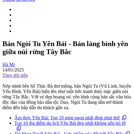
Bản Ngòi Tu Yên Bái - Bản làng bình yên
giữa núi rừng Tây Bắc
Hà Mi
14/01/2025
Theo dõi trên
Nép mình bên hồ Thác Bà thơ mộng, bản Ngòi Tu (Vũ Linh, huyện
Yên Bình, Yên Bái) hiện lên như một bức tranh thủy mặc giữa núi
rừng Tây Bắc. Với vẻ đẹp hoang sơ, yên bình cùng bản sắc văn hóa
độc đáo của đồng bào dân tộc Dao, Ngòi Tu đang dần trở thành
điểm đến hấp dẫn du khách gần xa.
Ẩm thực Yên Bái: Top 10 món ngon nhất định phải thử
Top 10 địa điểm du lịch Yên Bái đẹp nhất không nên bỏ lỡ
Trà Shan Tuyết Yên Bái - Cực phẩm của đất trời Tây Bắc