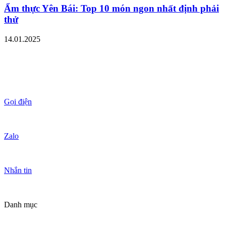
Ẩm thực Yên Bái: Top 10 món ngon nhất định phải
thử
14.01.2025
Gọi điện
Zalo
Nhắn tin
Danh mục