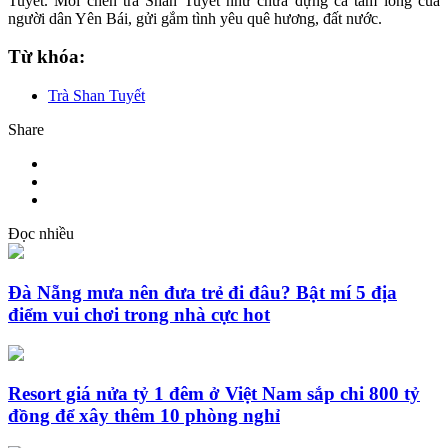
Tuyết. Mỗi chén trà Shan Tuyết như chứa đựng cả tấm lòng của
người dân Yên Bái, gửi gắm tình yêu quê hương, đất nước.
Từ khóa:
Trà Shan Tuyết
Share
Đọc nhiều
Đà Nẵng mưa nên đưa trẻ đi đâu? Bật mí 5 địa
điểm vui chơi trong nhà cực hot
Resort giá nửa tỷ 1 đêm ở Việt Nam sắp chi 800 tỷ
đồng để xây thêm 10 phòng nghỉ