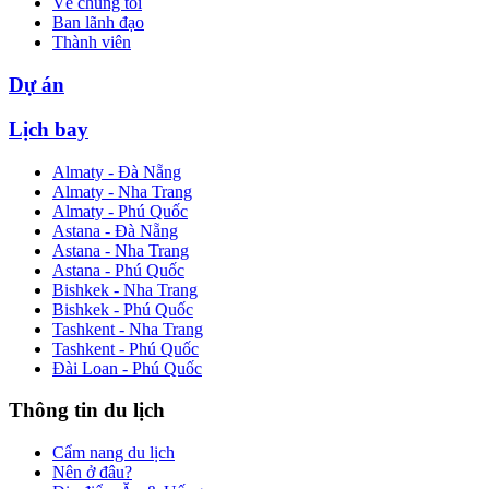
Về chúng tôi
Ban lãnh đạo
Thành viên
Dự án
Lịch bay
Almaty - Đà Nẵng
Almaty - Nha Trang
Almaty - Phú Quốc
Astana - Đà Nẵng
Astana - Nha Trang
Astana - Phú Quốc
Bishkek - Nha Trang
Bishkek - Phú Quốc
Tashkent - Nha Trang
Tashkent - Phú Quốc
Đài Loan - Phú Quốc
Thông tin du lịch
Cẩm nang du lịch
Nên ở đâu?