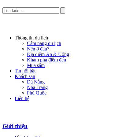
Thông tin du lịch
Cẩm nang du lịch
Nên ở đâu?
Địa điểm Ăn & Uống
Khám phá điểm đến
Mua sắm
Tin nổi bật
Khách sạn
Đà Nẵng
Nha Trang
Phú Quốc
Liên hệ
Giới thiệu