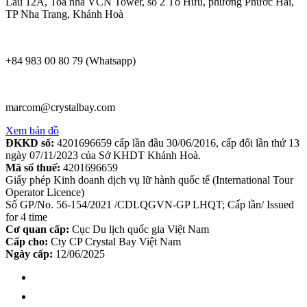
Lầu 12A, Toà nhà VCN Tower, số 2 Tố Hữu, phường Phước Hải,
TP Nha Trang, Khánh Hoà
+84 983 00 80 79 (Whatsapp)
marcom@crystalbay.com
Xem bản đồ
ĐKKD số:
4201696659 cấp lần đầu 30/06/2016, cấp đổi lần thứ 13
ngày 07/11/2023 của Sở KHDT Khánh Hoà.
Mã số thuế:
4201696659
Giấy phép Kinh doanh dịch vụ lữ hành quốc tế (International Tour
Operator Licence)
Số GP/No. 56-154/2021 /CDLQGVN-GP LHQT; Cấp lần/ Issued
for 4 time
Cơ quan cấp:
Cục Du lịch quốc gia Việt Nam
Cấp cho:
Cty CP Crystal Bay Việt Nam
Ngày cấp:
12/06/2025