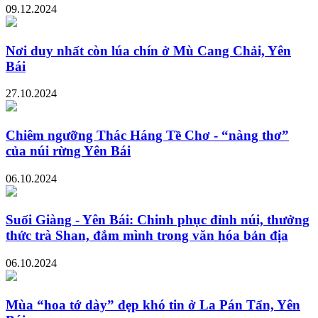
09.12.2024
Nơi duy nhất còn lúa chín ở Mù Cang Chải, Yên
Bái
27.10.2024
Chiêm ngưỡng Thác Háng Tề Chơ - “nàng thơ”
của núi rừng Yên Bái
06.10.2024
Suối Giàng - Yên Bái: Chinh phục đỉnh núi, thưởng
thức trà Shan, đắm mình trong văn hóa bản địa
06.10.2024
Mùa “hoa tớ dày” đẹp khó tin ở La Pán Tẩn, Yên