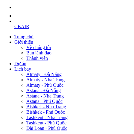
CBAIR
Trang chủ
Giới thiệu
Về chúng tôi
Ban lãnh đạo
Thành viên
Dự án
Lịch bay
Almaty - Đà Nẵng
Almaty - Nha Trang
Almaty - Phú Quốc
Astana - Đà Nẵng
Astana - Nha Trang
Astana - Phú Quốc
Bishkek - Nha Trang
Bishkek - Phú Quốc
Tashkent - Nha Trang
Tashkent - Phú Quốc
Đài Loan - Phú Quốc