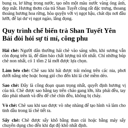
bung ra, lơ lửng trong nước, tạo nên một màu nước vàng óng ánh,
đẹp mắt. Hương thơm của trà Shan Tuyết cũng rất đặc trưng, thoang
thoảng hương hoa rừng, hòa quyện với vị ngọt hậu, chát dịu nơi đầu
lưỡi, để lại dư vị ngọt ngào, lắng đọng.
Quy trình chế biến trà Shan Tuyết Yên
Bái đòi hỏi sự tỉ mỉ, công phu
Hái chè:
Người dân thường hái chè vào sáng sớm, khi sương vẫn
còn đọng trên lá, để đảm bảo chất lượng trà tốt nhất. Chỉ những búp
chè non nhất, có 1 tôm 2 lá mới được lựa chọn.
Làm héo chè:
Chè sau khi hái được trải mỏng trên các nia, phơi
dưới nắng nhẹ hoặc hong gió cho đến khi lá chè mềm dẻo.
Sao chè:
Đây là công đoạn quan trọng nhất, quyết định hương vị
của trà. Chè được sao bằng tay trên chảo gang lớn, lửa phải đều, tay
đảo phải nhanh và đều để chè chín đều, không bị cháy.
Vò chè:
Chè sau khi sao được vò nhẹ nhàng để tạo hình và làm cho
tinh dầu trong lá chè tiết ra.
Sấy chè:
Chè được sấy khô bằng than củi hoặc bằng máy sấy
chuyên dụng cho đến khi đạt độ khô nhất định.