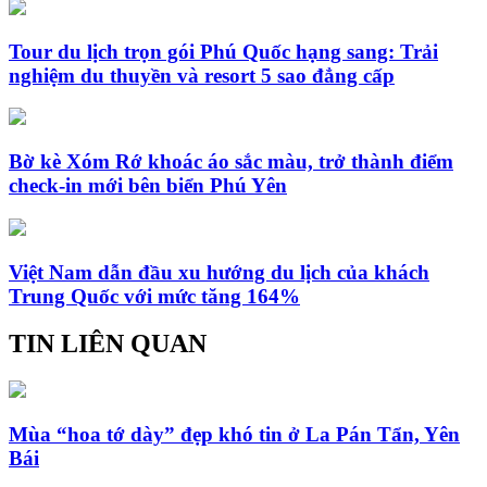
Tour du lịch trọn gói Phú Quốc hạng sang: Trải
nghiệm du thuyền và resort 5 sao đẳng cấp
Bờ kè Xóm Rớ khoác áo sắc màu, trở thành điểm
check-in mới bên biển Phú Yên
Việt Nam dẫn đầu xu hướng du lịch của khách
Trung Quốc với mức tăng 164%
TIN LIÊN QUAN
Mùa “hoa tớ dày” đẹp khó tin ở La Pán Tẩn, Yên
Bái