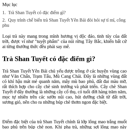
Mục lục
1.
Trà Shan Tuyết có đặc điểm gì?
2.
Quy trình chế biến trà Shan Tuyết Yên Bái đòi hỏi sự tỉ mỉ, công
phu
Loại trà này mang trong mình hương vị độc đáo, tinh túy của đất
trời, được ví như "tuyệt phẩm" của núi rừng Tây Bắc, khiến bất cứ
ai từng thưởng thức đều phải say mê.
Trà Shan Tuyết có đặc điểm gì?
Trà Shan Tuyết Yên Bái chủ yếu được trồng ở các huyện vùng cao
như Văn Chấn, Trạm Tấu, Mù Cang Chải. Đây là những vùng đất
có khí hậu mát mẻ quanh năm, mây mù bao phủ, đất đai màu mỡ,
rất thích hợp cho cây chè sinh trưởng và phát triển. Cây chè Shan
Tuyết ở đây thường là những cây cổ thụ, có tuổi đời hàng trăm năm,
mọc tự nhiên trên các sườn núi cao, hút dưỡng chất từ đất trời,
sương gió, nên cho ra những búp chè thơm ngon đặc biệt.
Điểm đặc biệt của trà Shan Tuyết chính là lớp lông mao trắng muốt
bao phủ trên búp chè non. Khi pha trà, những sợi lông mao này