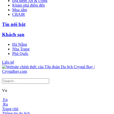
Địa điểm Ăn & Uống
Khám phá điểm đến
Mua sắm
CBAIR
Tin nổi bật
Khách sạn
Đà Nẵng
Nha Trang
Phú Quốc
Liên hệ
Vn
En
Ru
Trang chủ
Thông tin du lịch