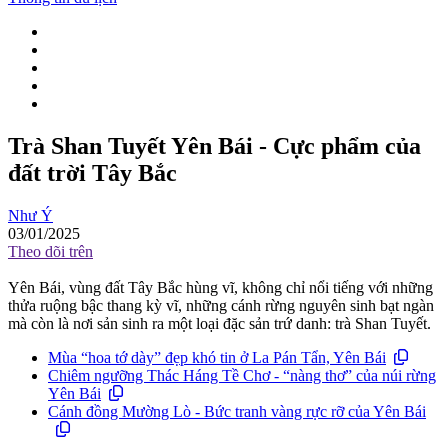
Trà Shan Tuyết Yên Bái - Cực phẩm của
đất trời Tây Bắc
Như Ý
03/01/2025
Theo dõi trên
Yên Bái, vùng đất Tây Bắc hùng vĩ, không chỉ nổi tiếng với những
thửa ruộng bậc thang kỳ vĩ, những cánh rừng nguyên sinh bạt ngàn
mà còn là nơi sản sinh ra một loại đặc sản trứ danh: trà Shan Tuyết.
Mùa “hoa tớ dày” đẹp khó tin ở La Pán Tẩn, Yên Bái
Chiêm ngưỡng Thác Háng Tề Chơ - “nàng thơ” của núi rừng
Yên Bái
Cánh đồng Mường Lò - Bức tranh vàng rực rỡ của Yên Bái