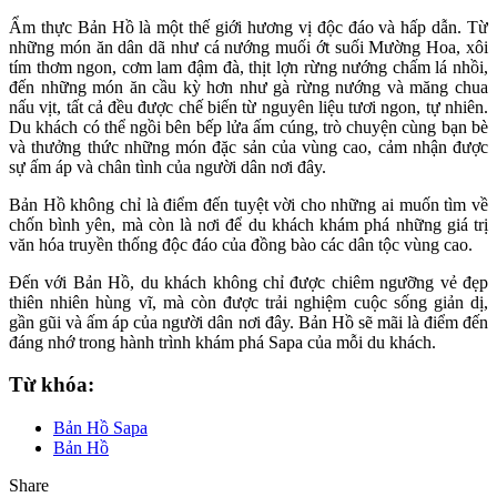
Ẩm thực Bản Hồ là một thế giới hương vị độc đáo và hấp dẫn. Từ
những món ăn dân dã như cá nướng muối ớt suối Mường Hoa, xôi
tím thơm ngon, cơm lam đậm đà, thịt lợn rừng nướng chấm lá nhồi,
đến những món ăn cầu kỳ hơn như gà rừng nướng và măng chua
nấu vịt, tất cả đều được chế biến từ nguyên liệu tươi ngon, tự nhiên.
Du khách có thể ngồi bên bếp lửa ấm cúng, trò chuyện cùng bạn bè
và thưởng thức những món đặc sản của vùng cao, cảm nhận được
sự ấm áp và chân tình của người dân nơi đây.
Bản Hồ không chỉ là điểm đến tuyệt vời cho những ai muốn tìm về
chốn bình yên, mà còn là nơi để du khách khám phá những giá trị
văn hóa truyền thống độc đáo của đồng bào các dân tộc vùng cao.
Đến với Bản Hồ, du khách không chỉ được chiêm ngưỡng vẻ đẹp
thiên nhiên hùng vĩ, mà còn được trải nghiệm cuộc sống giản dị,
gần gũi và ấm áp của người dân nơi đây. Bản Hồ sẽ mãi là điểm đến
đáng nhớ trong hành trình khám phá Sapa của mỗi du khách.
Từ khóa:
Bản Hồ Sapa
Bản Hồ
Share