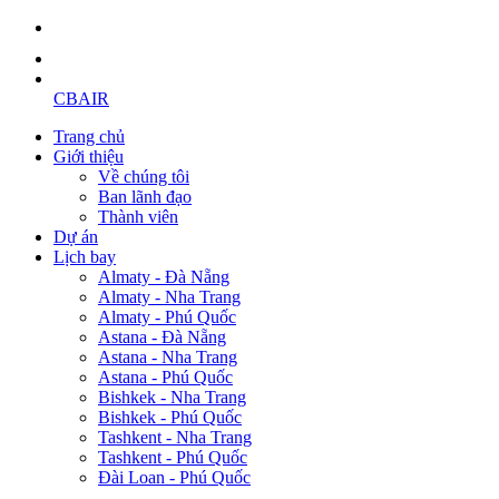
CBAIR
Trang chủ
Giới thiệu
Về chúng tôi
Ban lãnh đạo
Thành viên
Dự án
Lịch bay
Almaty - Đà Nẵng
Almaty - Nha Trang
Almaty - Phú Quốc
Astana - Đà Nẵng
Astana - Nha Trang
Astana - Phú Quốc
Bishkek - Nha Trang
Bishkek - Phú Quốc
Tashkent - Nha Trang
Tashkent - Phú Quốc
Đài Loan - Phú Quốc