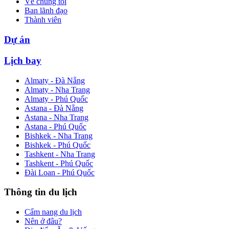
Về chúng tôi
Ban lãnh đạo
Thành viên
Dự án
Lịch bay
Almaty - Đà Nẵng
Almaty - Nha Trang
Almaty - Phú Quốc
Astana - Đà Nẵng
Astana - Nha Trang
Astana - Phú Quốc
Bishkek - Nha Trang
Bishkek - Phú Quốc
Tashkent - Nha Trang
Tashkent - Phú Quốc
Đài Loan - Phú Quốc
Thông tin du lịch
Cẩm nang du lịch
Nên ở đâu?