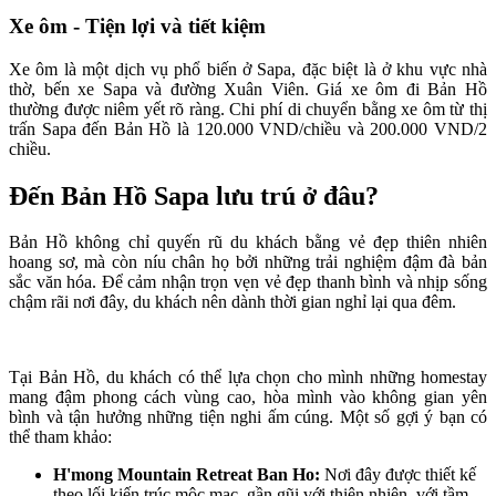
Xe ôm - Tiện lợi và tiết kiệm
Xe ôm là một dịch vụ phổ biến ở Sapa, đặc biệt là ở khu vực nhà
thờ, bến xe Sapa và đường Xuân Viên. Giá xe ôm đi Bản Hồ
thường được niêm yết rõ ràng. Chi phí di chuyển bằng xe ôm từ thị
trấn Sapa đến Bản Hồ là 120.000 VND/chiều và 200.000 VND/2
chiều.
Đến Bản Hồ Sapa lưu trú ở đâu?
Bản Hồ không chỉ quyến rũ du khách bằng vẻ đẹp thiên nhiên
hoang sơ, mà còn níu chân họ bởi những trải nghiệm đậm đà bản
sắc văn hóa. Để cảm nhận trọn vẹn vẻ đẹp thanh bình và nhịp sống
chậm rãi nơi đây, du khách nên dành thời gian nghỉ lại qua đêm.
Tại Bản Hồ, du khách có thể lựa chọn cho mình những homestay
mang đậm phong cách vùng cao, hòa mình vào không gian yên
bình và tận hưởng những tiện nghi ấm cúng. Một số gợi ý bạn có
thể tham khảo:
H'mong Mountain Retreat Ban Ho:
Nơi đây được thiết kế
theo lối kiến trúc mộc mạc, gần gũi với thiên nhiên, với tầm