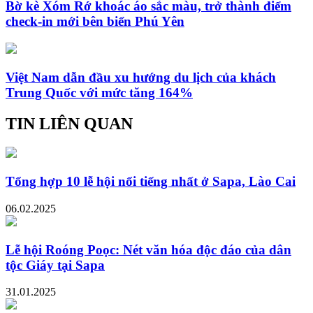
Bờ kè Xóm Rớ khoác áo sắc màu, trở thành điểm
check-in mới bên biển Phú Yên
Việt Nam dẫn đầu xu hướng du lịch của khách
Trung Quốc với mức tăng 164%
TIN LIÊN QUAN
Tổng hợp 10 lễ hội nổi tiếng nhất ở Sapa, Lào Cai
06.02.2025
Lễ hội Roóng Poọc: Nét văn hóa độc đáo của dân
tộc Giáy tại Sapa
31.01.2025