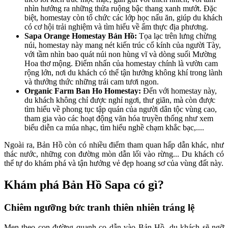
nhìn hướng ra những thửa ruộng bậc thang xanh mướt. Đặc
biệt, homestay còn tổ chức các lớp học nấu ăn, giúp du khách
có cơ hội trải nghiệm và tìm hiểu về ẩm thực địa phương.
Sapa Orange Homestay Bản Hồ:
Tọa lạc trên lưng chừng
núi, homestay này mang nét kiến trúc cổ kính của người Tày,
với tầm nhìn bao quát núi non hùng vĩ và dòng suối Mường
Hoa thơ mộng. Điểm nhấn của homestay chính là vườn cam
rộng lớn, nơi du khách có thể tận hưởng không khí trong lành
và thưởng thức những trái cam tươi ngon.
Organic Farm Ban Ho Homestay:
Đến với homestay này,
du khách không chỉ được nghỉ ngơi, thư giãn, mà còn được
tìm hiểu về phong tục tập quán của người dân tộc vùng cao,
tham gia vào các hoạt động văn hóa truyền thống như xem
biểu diễn ca múa nhạc, tìm hiểu nghề chạm khắc bạc,....
Ngoài ra, Bản Hồ còn có nhiều điểm tham quan hấp dẫn khác, như
thác nước, những con đường mòn dẫn lối vào rừng... Du khách có
thể tự do khám phá và tận hưởng vẻ đẹp hoang sơ của vùng đất này.
Khám phá Bản Hồ Sapa có gì?
Chiêm ngưỡng bức tranh thiên nhiên tráng lệ
Men theo con đường quanh co dẫn vào Bản Hồ, du khách sẽ ngỡ