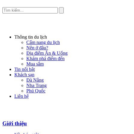
Thông tin du lịch
Cẩm nang du lịch
Nên ở đâu?
Địa điểm Ăn & Uống
Khám phá điểm đến
Mua sắm
Tin nổi bật
Khách sạn
Đà Nẵng
Nha Trang
Phú Quốc
Liên hệ
Giới thiệu