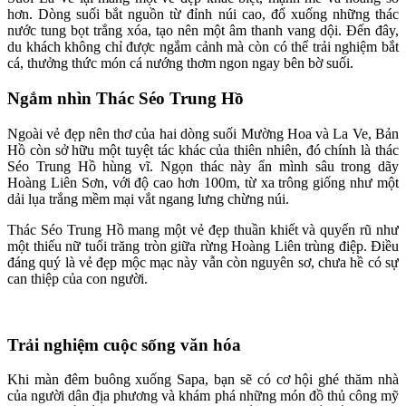
hơn. Dòng suối bắt nguồn từ đỉnh núi cao, đổ xuống những thác
nước tung bọt trắng xóa, tạo nên một âm thanh vang dội. Đến đây,
du khách không chỉ được ngắm cảnh mà còn có thể trải nghiệm bắt
cá, thưởng thức món cá nướng thơm ngon ngay bên bờ suối.
Ngắm nhìn Thác Séo Trung Hồ
Ngoài vẻ đẹp nên thơ của hai dòng suối Mường Hoa và La Ve, Bản
Hồ còn sở hữu một tuyệt tác khác của thiên nhiên, đó chính là thác
Séo Trung Hồ hùng vĩ. Ngọn thác này ẩn mình sâu trong dãy
Hoàng Liên Sơn, với độ cao hơn 100m, từ xa trông giống như một
dải lụa trắng mềm mại vắt ngang lưng chừng núi.
Thác Séo Trung Hồ mang một vẻ đẹp thuần khiết và quyến rũ như
một thiếu nữ tuổi trăng tròn giữa rừng Hoàng Liên trùng điệp. Điều
đáng quý là vẻ đẹp mộc mạc này vẫn còn nguyên sơ, chưa hề có sự
can thiệp của con người.
Trải nghiệm cuộc sống văn hóa
Khi màn đêm buông xuống Sapa, bạn sẽ có cơ hội ghé thăm nhà
của người dân địa phương và khám phá những món đồ thủ công mỹ