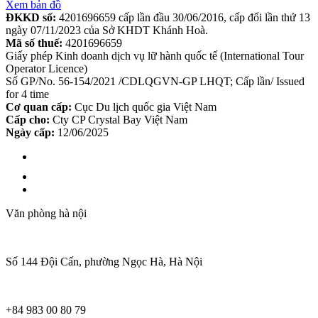
Xem bản đồ
ĐKKD số:
4201696659 cấp lần đầu 30/06/2016, cấp đổi lần thứ 13
ngày 07/11/2023 của Sở KHDT Khánh Hoà.
Mã số thuế:
4201696659
Giấy phép Kinh doanh dịch vụ lữ hành quốc tế (International Tour
Operator Licence)
Số GP/No. 56-154/2021 /CDLQGVN-GP LHQT; Cấp lần/ Issued
for 4 time
Cơ quan cấp:
Cục Du lịch quốc gia Việt Nam
Cấp cho:
Cty CP Crystal Bay Việt Nam
Ngày cấp:
12/06/2025
Văn phòng hà nội
Số 144 Đội Cấn, phường Ngọc Hà, Hà Nội
+84 983 00 80 79