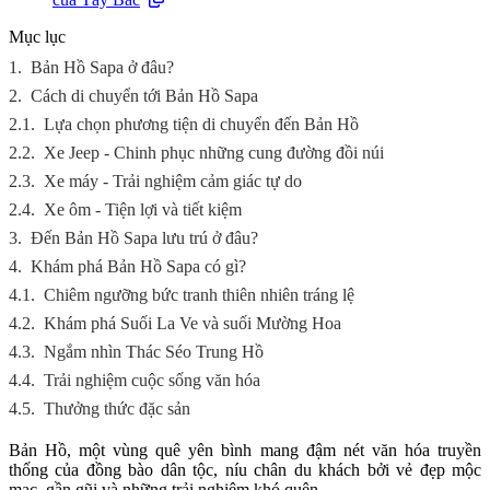
Mục lục
1.
Bản Hồ Sapa ở đâu?
2.
Cách di chuyển tới Bản Hồ Sapa
2.1.
Lựa chọn phương tiện di chuyển đến Bản Hồ
2.2.
Xe Jeep - Chinh phục những cung đường đồi núi
2.3.
Xe máy - Trải nghiệm cảm giác tự do
2.4.
Xe ôm - Tiện lợi và tiết kiệm
3.
Đến Bản Hồ Sapa lưu trú ở đâu?
4.
Khám phá Bản Hồ Sapa có gì?
4.1.
Chiêm ngưỡng bức tranh thiên nhiên tráng lệ
4.2.
Khám phá Suối La Ve và suối Mường Hoa
4.3.
Ngắm nhìn Thác Séo Trung Hồ
4.4.
Trải nghiệm cuộc sống văn hóa
4.5.
Thưởng thức đặc sản
Bản Hồ, một vùng quê yên bình mang đậm nét văn hóa truyền
thống của đồng bào dân tộc, níu chân du khách bởi vẻ đẹp mộc
mạc, gần gũi và những trải nghiệm khó quên.