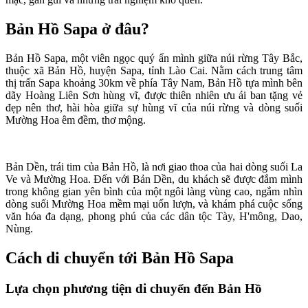
Bản Hồ Sapa ở đâu?
Bản Hồ Sapa, một viên ngọc quý ẩn mình giữa núi rừng Tây Bắc,
thuộc xã Bản Hồ, huyện Sapa, tỉnh Lào Cai. Nằm cách trung tâm
thị trấn Sapa khoảng 30km về phía Tây Nam, Bản Hồ tựa mình bên
dãy Hoàng Liên Sơn hùng vĩ, được thiên nhiên ưu ái ban tặng vẻ
đẹp nên thơ, hài hòa giữa sự hùng vĩ của núi rừng và dòng suối
Mường Hoa êm đềm, thơ mộng.
Bản Dền, trái tim của Bản Hồ, là nơi giao thoa của hai dòng suối La
Ve và Mường Hoa. Đến với Bản Dền, du khách sẽ được đắm mình
trong không gian yên bình của một ngôi làng vùng cao, ngắm nhìn
dòng suối Mường Hoa mềm mại uốn lượn, và khám phá cuộc sống
văn hóa đa dạng, phong phú của các dân tộc Tày, H'mông, Dao,
Nùng.
Cách di chuyển tới Bản Hồ Sapa
Lựa chọn phương tiện di chuyển đến Bản Hồ