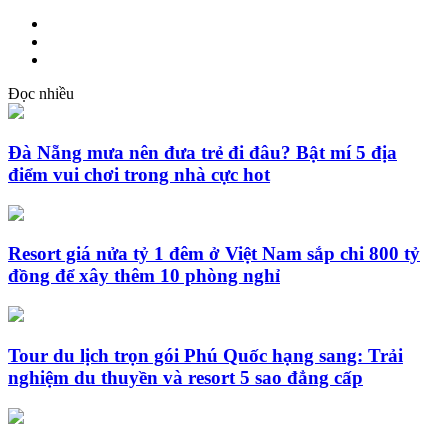
Đọc nhiều
Đà Nẵng mưa nên đưa trẻ đi đâu? Bật mí 5 địa
điểm vui chơi trong nhà cực hot
Resort giá nửa tỷ 1 đêm ở Việt Nam sắp chi 800 tỷ
đồng để xây thêm 10 phòng nghỉ
Tour du lịch trọn gói Phú Quốc hạng sang: Trải
nghiệm du thuyền và resort 5 sao đẳng cấp