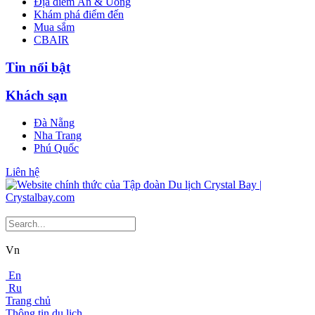
Địa điểm Ăn & Uống
Khám phá điểm đến
Mua sắm
CBAIR
Tin nổi bật
Khách sạn
Đà Nẵng
Nha Trang
Phú Quốc
Liên hệ
Vn
En
Ru
Trang chủ
Thông tin du lịch