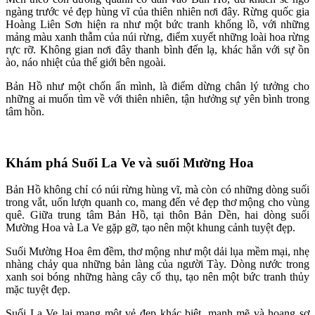
ngàng trước vẻ đẹp hùng vĩ của thiên nhiên nơi đây. Rừng quốc gia
Hoàng Liên Sơn hiện ra như một bức tranh khổng lồ, với những
mảng màu xanh thẫm của núi rừng, điểm xuyết những loài hoa rừng
rực rỡ. Không gian nơi đây thanh bình đến lạ, khác hẳn với sự ồn
ào, náo nhiệt của thế giới bên ngoài.
Bản Hồ như một chốn ẩn mình, là điểm dừng chân lý tưởng cho
những ai muốn tìm về với thiên nhiên, tận hưởng sự yên bình trong
tâm hồn.
Khám phá Suối La Ve và suối Mường Hoa
Bản Hồ không chỉ có núi rừng hùng vĩ, mà còn có những dòng suối
trong vắt, uốn lượn quanh co, mang đến vẻ đẹp thơ mộng cho vùng
quê. Giữa trung tâm Bản Hồ, tại thôn Bản Dền, hai dòng suối
Mường Hoa và La Ve gặp gỡ, tạo nên một khung cảnh tuyệt đẹp.
Suối Mường Hoa êm đềm, thơ mộng như một dải lụa mềm mại, nhẹ
nhàng chảy qua những bản làng của người Tày. Dòng nước trong
xanh soi bóng những hàng cây cổ thụ, tạo nên một bức tranh thủy
mặc tuyệt đẹp.
Suối La Ve lại mang một vẻ đẹp khác biệt, mạnh mẽ và hoang sơ