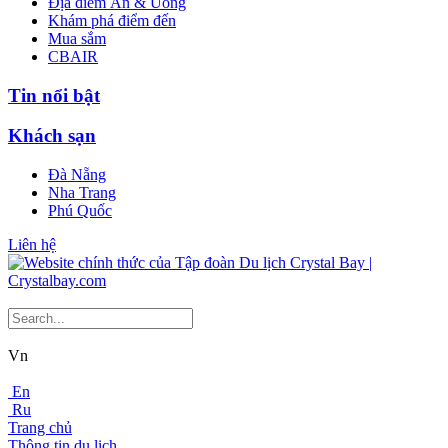
Địa điểm Ăn & Uống
Khám phá điểm đến
Mua sắm
CBAIR
Tin nổi bật
Khách sạn
Đà Nẵng
Nha Trang
Phú Quốc
Liên hệ
Vn
En
Ru
Trang chủ
Thông tin du lịch