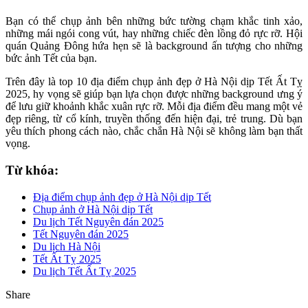
Bạn có thể chụp ảnh bên những bức tường chạm khắc tinh xảo,
những mái ngói cong vút, hay những chiếc đèn lồng đỏ rực rỡ. Hội
quán Quảng Đông hứa hẹn sẽ là background ấn tượng cho những
bức ảnh Tết của bạn.
Trên đây là top 10 địa điểm chụp ảnh đẹp ở Hà Nội dịp Tết Ất Tỵ
2025, hy vọng sẽ giúp bạn lựa chọn được những background ưng ý
để lưu giữ khoảnh khắc xuân rực rỡ. Mỗi địa điểm đều mang một vẻ
đẹp riêng, từ cổ kính, truyền thống đến hiện đại, trẻ trung. Dù bạn
yêu thích phong cách nào, chắc chắn Hà Nội sẽ không làm bạn thất
vọng.
Từ khóa:
Địa điểm chụp ảnh đẹp ở Hà Nội dịp Tết
Chụp ảnh ở Hà Nội dịp Tết
Du lịch Tết Nguyên đán 2025
Tết Nguyên đán 2025
Du lịch Hà Nội
Tết Ất Tỵ 2025
Du lịch Tết Ất Tỵ 2025
Share