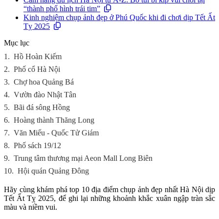
“thành phố hình trái tim”
Kinh nghiệm chụp ảnh đẹp ở Phú Quốc khi đi chơi dịp Tết Ất
Tỵ 2025
Mục lục
1.
Hồ Hoàn Kiếm
2.
Phố cổ Hà Nội
3.
Chợ hoa Quảng Bá
4.
Vườn đào Nhật Tân
5.
Bãi đá sông Hồng
6.
Hoàng thành Thăng Long
7.
Văn Miếu - Quốc Tử Giám
8.
Phố sách 19/12
9.
Trung tâm thương mại Aeon Mall Long Biên
10.
Hội quán Quảng Đông
Hãy cùng khám phá top 10 địa điểm chụp ảnh đẹp nhất Hà Nội dịp
Tết Ất Tỵ 2025, để ghi lại những khoảnh khắc xuân ngập tràn sắc
màu và niềm vui.