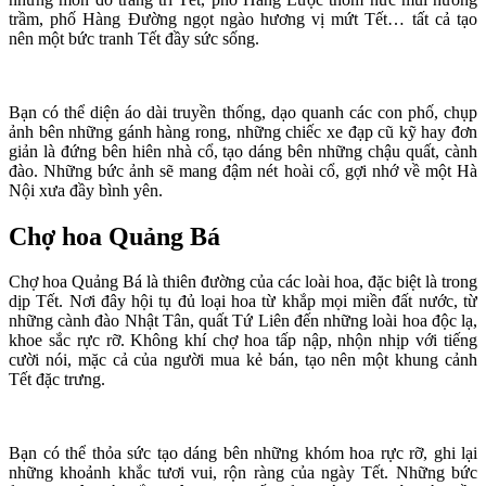
trầm, phố Hàng Đường ngọt ngào hương vị mứt Tết… tất cả tạo
nên một bức tranh Tết đầy sức sống.
Bạn có thể diện áo dài truyền thống, dạo quanh các con phố, chụp
ảnh bên những gánh hàng rong, những chiếc xe đạp cũ kỹ hay đơn
giản là đứng bên hiên nhà cổ, tạo dáng bên những chậu quất, cành
đào. Những bức ảnh sẽ mang đậm nét hoài cổ, gợi nhớ về một Hà
Nội xưa đầy bình yên.
Chợ hoa Quảng Bá
Chợ hoa Quảng Bá là thiên đường của các loài hoa, đặc biệt là trong
dịp Tết. Nơi đây hội tụ đủ loại hoa từ khắp mọi miền đất nước, từ
những cành đào Nhật Tân, quất Tứ Liên đến những loài hoa độc lạ,
khoe sắc rực rỡ. Không khí chợ hoa tấp nập, nhộn nhịp với tiếng
cười nói, mặc cả của người mua kẻ bán, tạo nên một khung cảnh
Tết đặc trưng.
Bạn có thể thỏa sức tạo dáng bên những khóm hoa rực rỡ, ghi lại
những khoảnh khắc tươi vui, rộn ràng của ngày Tết. Những bức