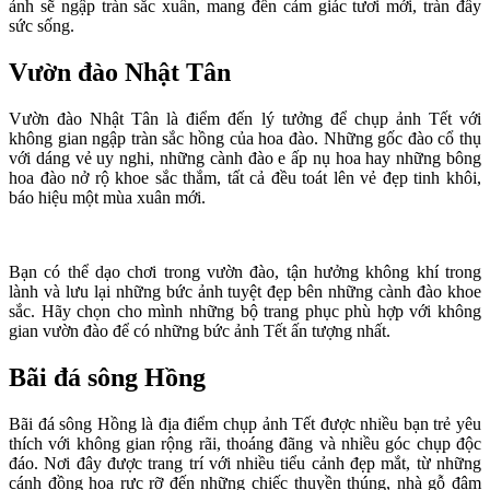
ảnh sẽ ngập tràn sắc xuân, mang đến cảm giác tươi mới, tràn đầy
sức sống.
Vườn đào Nhật Tân
Vườn đào Nhật Tân là điểm đến lý tưởng để chụp ảnh Tết với
không gian ngập tràn sắc hồng của hoa đào. Những gốc đào cổ thụ
với dáng vẻ uy nghi, những cành đào e ấp nụ hoa hay những bông
hoa đào nở rộ khoe sắc thắm, tất cả đều toát lên vẻ đẹp tinh khôi,
báo hiệu một mùa xuân mới.
Bạn có thể dạo chơi trong vườn đào, tận hưởng không khí trong
lành và lưu lại những bức ảnh tuyệt đẹp bên những cành đào khoe
sắc. Hãy chọn cho mình những bộ trang phục phù hợp với không
gian vườn đào để có những bức ảnh Tết ấn tượng nhất.
Bãi đá sông Hồng
Bãi đá sông Hồng là địa điểm chụp ảnh Tết được nhiều bạn trẻ yêu
thích với không gian rộng rãi, thoáng đãng và nhiều góc chụp độc
đáo. Nơi đây được trang trí với nhiều tiểu cảnh đẹp mắt, từ những
cánh đồng hoa rực rỡ đến những chiếc thuyền thúng, nhà gỗ đậm