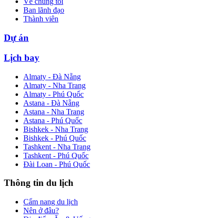
Về chúng tôi
Ban lãnh đạo
Thành viên
Dự án
Lịch bay
Almaty - Đà Nẵng
Almaty - Nha Trang
Almaty - Phú Quốc
Astana - Đà Nẵng
Astana - Nha Trang
Astana - Phú Quốc
Bishkek - Nha Trang
Bishkek - Phú Quốc
Tashkent - Nha Trang
Tashkent - Phú Quốc
Đài Loan - Phú Quốc
Thông tin du lịch
Cẩm nang du lịch
Nên ở đâu?