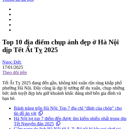
Top 10 địa điểm chụp ảnh đẹp ở Hà Nội
dịp Tết Ất Tỵ 2025
Ngọc Đức
17/01/2025
Theo dõi trên
Tết Ất Tỵ 2025 đang đến gần, không khí xuân rộn ràng khắp phố
phường Hà Nội. Đây cũng là dịp lý tưởng để du xuân, chụp những
bức ảnh tuyệt đẹp lưu giữ khoảnh khắc đáng nhớ bên gia đình và
bạn bè.
Bánh tráng trộn Hà Nội: Top 7 địa chỉ “đỉnh của chóp” cho
tín đồ ăn vặt
Hà Nội lọt top 7 điểm đến được tìm kiếm nhiều nhất trong dịp
Tết Nguyên đán 2025
Cẩm nang du lịch Hà Nội từ A-Z: Bỏ túi bí kíp vui chơi tại