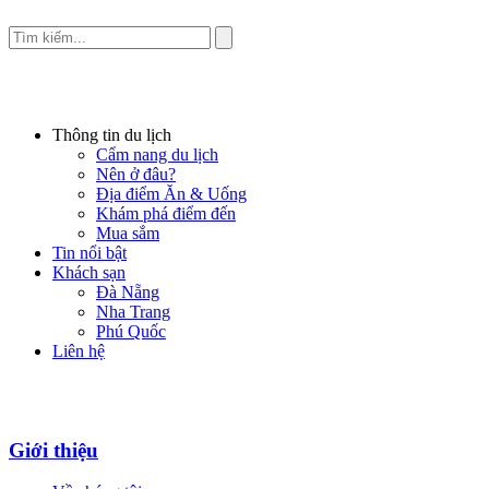
Thông tin du lịch
Cẩm nang du lịch
Nên ở đâu?
Địa điểm Ăn & Uống
Khám phá điểm đến
Mua sắm
Tin nổi bật
Khách sạn
Đà Nẵng
Nha Trang
Phú Quốc
Liên hệ
Giới thiệu