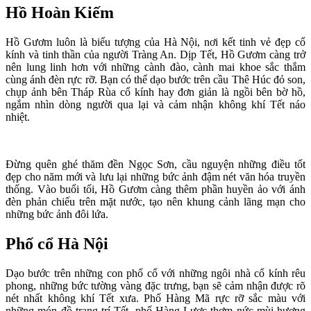
Hồ Hoàn Kiếm
Hồ Gươm luôn là biểu tượng của Hà Nội, nơi kết tinh vẻ đẹp cổ
kính và tinh thần của người Tràng An. Dịp Tết, Hồ Gươm càng trở
nên lung linh hơn với những cành đào, cành mai khoe sắc thắm
cùng ánh đèn rực rỡ. Bạn có thể dạo bước trên cầu Thê Húc đỏ son,
chụp ảnh bên Tháp Rùa cổ kính hay đơn giản là ngồi bên bờ hồ,
ngắm nhìn dòng người qua lại và cảm nhận không khí Tết náo
nhiệt.
Đừng quên ghé thăm đền Ngọc Sơn, cầu nguyện những điều tốt
đẹp cho năm mới và lưu lại những bức ảnh đậm nét văn hóa truyền
thống. Vào buổi tối, Hồ Gươm càng thêm phần huyền ảo với ánh
đèn phản chiếu trên mặt nước, tạo nên khung cảnh lãng mạn cho
những bức ảnh đôi lứa.
Phố cổ Hà Nội
Dạo bước trên những con phố cổ với những ngôi nhà cổ kính rêu
phong, những bức tường vàng đặc trưng, bạn sẽ cảm nhận được rõ
nét nhất không khí Tết xưa. Phố Hàng Mã rực rỡ sắc màu với
những món đồ trang trí Tết, phố Hàng Lược thơm nức mùi hương