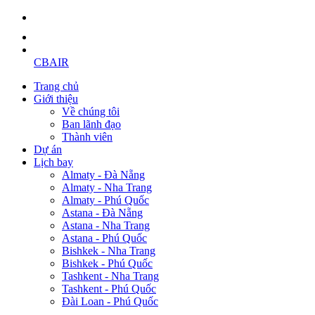
CBAIR
Trang chủ
Giới thiệu
Về chúng tôi
Ban lãnh đạo
Thành viên
Dự án
Lịch bay
Almaty - Đà Nẵng
Almaty - Nha Trang
Almaty - Phú Quốc
Astana - Đà Nẵng
Astana - Nha Trang
Astana - Phú Quốc
Bishkek - Nha Trang
Bishkek - Phú Quốc
Tashkent - Nha Trang
Tashkent - Phú Quốc
Đài Loan - Phú Quốc