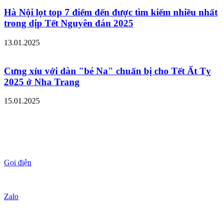
Hà Nội lọt top 7 điểm đến được tìm kiếm nhiều nhất
trong dịp Tết Nguyên đán 2025
13.01.2025
Cưng xỉu với dàn "bé Na" chuẩn bị cho Tết Ất Tỵ
2025 ở Nha Trang
15.01.2025
Gọi điện
Zalo