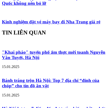
Quốc không nên bỏ lỡ
Kinh nghiệm đặt vé máy bay đi Nha Trang giá rẻ
TIN LIÊN QUAN
"Khai pháo" tuyến phố ẩm thực mới toanh Nguyễn
Văn Tuyết, Hà Nội
15.01.2025
Bánh tráng trộn Hà Nội: Top 7 địa chỉ “đỉnh của
chóp” cho tín đồ ăn vặt
15.01.2025