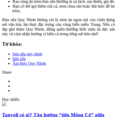
Rau sống ăn kèm bún sứa thường là xà lách, rau thơm, giá đỗ.
Bạn có thể gọi thêm chả cá, nem chua rán hoặc thịt luộc để ăn
kèm.
Bún sứa Quy Nhơn không chỉ là món ăn ngon mà còn chứa đựng
nét văn hóa ẩm thực đặc trưng của vùng biển miền Trung. Nếu có
dịp ghé thăm Quy Nhơn, đừng quên thưởng thức món ăn đặc sản
này và cảm nhận hương vị biển cả trong từng sợi bún nhé!
Từ khóa:
bún sứa quy nhơn
bún sứa
Ẩm thực Quy Nhơn
Share
Đọc nhiều
Tanyoli có gì? Tận hưởng “tiểu Mông Cổ” giữa