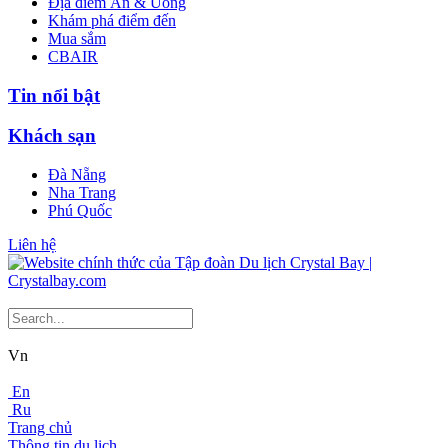
Địa điểm Ăn & Uống
Khám phá điểm đến
Mua sắm
CBAIR
Tin nổi bật
Khách sạn
Đà Nẵng
Nha Trang
Phú Quốc
Liên hệ
Vn
En
Ru
Trang chủ
Thông tin du lịch