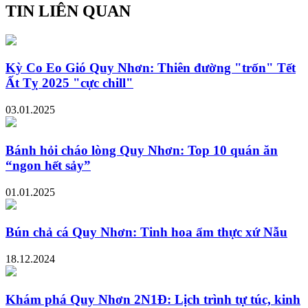
TIN LIÊN QUAN
Kỳ Co Eo Gió Quy Nhơn: Thiên đường "trốn" Tết
Ất Tỵ 2025 "cực chill"
03.01.2025
Bánh hỏi cháo lòng Quy Nhơn: Top 10 quán ăn
“ngon hết sảy”
01.01.2025
Bún chả cá Quy Nhơn: Tinh hoa ẩm thực xứ Nẫu
18.12.2024
Khám phá Quy Nhơn 2N1Đ: Lịch trình tự túc, kinh