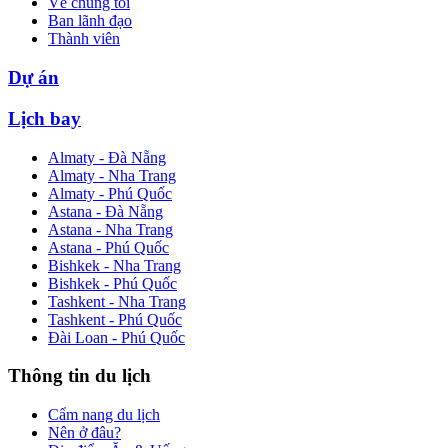
Về chúng tôi
Ban lãnh đạo
Thành viên
Dự án
Lịch bay
Almaty - Đà Nẵng
Almaty - Nha Trang
Almaty - Phú Quốc
Astana - Đà Nẵng
Astana - Nha Trang
Astana - Phú Quốc
Bishkek - Nha Trang
Bishkek - Phú Quốc
Tashkent - Nha Trang
Tashkent - Phú Quốc
Đài Loan - Phú Quốc
Thông tin du lịch
Cẩm nang du lịch
Nên ở đâu?