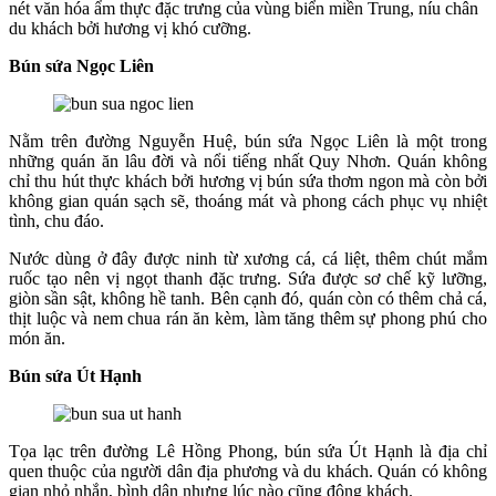
nét văn hóa ẩm thực đặc trưng của vùng biển miền Trung, níu chân
du khách bởi hương vị khó cưỡng.
Bún sứa Ngọc Liên
Nằm trên đường Nguyễn Huệ, bún sứa Ngọc Liên là một trong
những quán ăn lâu đời và nổi tiếng nhất Quy Nhơn. Quán không
chỉ thu hút thực khách bởi hương vị bún sứa thơm ngon mà còn bởi
không gian quán sạch sẽ, thoáng mát và phong cách phục vụ nhiệt
tình, chu đáo.
Nước dùng ở đây được ninh từ xương cá, cá liệt, thêm chút mắm
ruốc tạo nên vị ngọt thanh đặc trưng. Sứa được sơ chế kỹ lưỡng,
giòn sần sật, không hề tanh. Bên cạnh đó, quán còn có thêm chả cá,
thịt luộc và nem chua rán ăn kèm, làm tăng thêm sự phong phú cho
món ăn.
Bún sứa Út Hạnh
Tọa lạc trên đường Lê Hồng Phong, bún sứa Út Hạnh là địa chỉ
quen thuộc của người dân địa phương và du khách. Quán có không
gian nhỏ nhắn, bình dân nhưng lúc nào cũng đông khách.