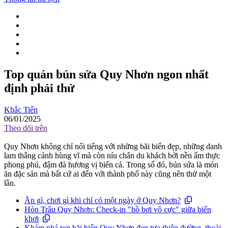
Top quán bún sứa Quy Nhơn ngon nhất
định phải thử
Khắc Tiến
06/01/2025
Theo dõi trên
Quy Nhơn không chỉ nổi tiếng với những bãi biển đẹp, những danh
lam thắng cảnh hùng vĩ mà còn níu chân du khách bởi nền ẩm thực
phong phú, đậm đà hương vị biển cả. Trong số đó, bún sứa là món
ăn đặc sản mà bất cứ ai đến với thành phố này cũng nên thử một
lần.
Ăn gì, chơi gì khi chỉ có một ngày ở Quy Nhơn?
Hòn Trâu Quy Nhơn: Check-in "hồ bơi vô cực" giữa biển
khơi
Khám phá top bãi biển Quy Nhơn đẹp tựa thiên đường, thoải