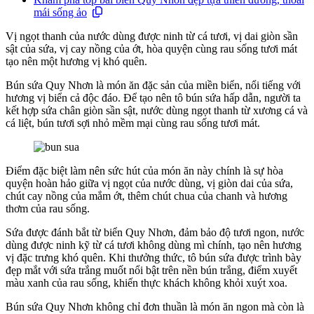
mái sống ảo
Vị ngọt thanh của nước dùng được ninh từ cá tươi, vị dai giòn sần
sật của sứa, vị cay nồng của ớt, hòa quyện cùng rau sống tươi mát
tạo nên một hương vị khó quên.
Bún sứa Quy Nhơn là món ăn đặc sản của miền biển, nổi tiếng với
hương vị biển cả độc đáo. Để tạo nên tô bún sứa hấp dẫn, người ta
kết hợp sứa chân giòn sần sật, nước dùng ngọt thanh từ xương cá và
cá liệt, bún tươi sợi nhỏ mềm mại cùng rau sống tươi mát.
Điểm đặc biệt làm nên sức hút của món ăn này chính là sự hòa
quyện hoàn hảo giữa vị ngọt của nước dùng, vị giòn dai của sứa,
chút cay nồng của mắm ớt, thêm chút chua của chanh và hương
thơm của rau sống.
Sứa được đánh bắt từ biển Quy Nhơn, đảm bảo độ tươi ngon, nước
dùng được ninh kỹ từ cá tươi không dùng mì chính, tạo nên hương
vị đặc trưng khó quên. Khi thưởng thức, tô bún sứa được trình bày
đẹp mắt với sứa trắng muốt nổi bật trên nền bún trắng, điểm xuyết
màu xanh của rau sống, khiến thực khách không khỏi xuýt xoa.
Bún sứa Quy Nhơn không chỉ đơn thuần là món ăn ngon mà còn là