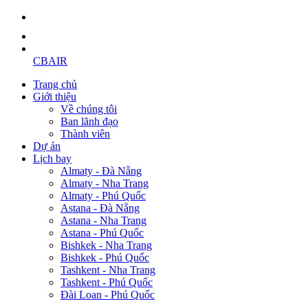
CBAIR
Trang chủ
Giới thiệu
Về chúng tôi
Ban lãnh đạo
Thành viên
Dự án
Lịch bay
Almaty - Đà Nẵng
Almaty - Nha Trang
Almaty - Phú Quốc
Astana - Đà Nẵng
Astana - Nha Trang
Astana - Phú Quốc
Bishkek - Nha Trang
Bishkek - Phú Quốc
Tashkent - Nha Trang
Tashkent - Phú Quốc
Đài Loan - Phú Quốc