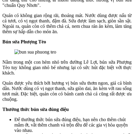
"chuẩn Quy Nhơn".
Quán có không gian rộng rãi, thoáng mát. Nước dùng được nấu từ
cá tươi, có vị ngọt thanh, đậm đà. Sứa được làm sạch, giòn sần sật.
Ngoài ra, quán còn có thêm chả cá, nem chua rán ăn kèm, làm tăng
thêm sự hấp dẫn cho món ăn.
Bún sứa Phượng Tèo
Nằm trong một con hẻm nhỏ trên đường Lê Lợi, bún sứa Phượng
Tèo tuy không gian nhỏ bé nhưng lại có sức hút đặc biệt với thực
khách.
Quán được yêu thích bởi hương vị bún sứa thơm ngon, giá cả bình
dân. Nước dùng có vị ngọt thanh, sứa giòn dai, ăn kèm với rau sống
tươi mát. Đặc biệt, quán còn có bánh canh chả cá cũng rất được ưa
chuộng.
Thưởng thức bún sứa đúng điệu
Để thưởng thức bún sứa đúng điệu, bạn nên cho thêm chút
mắm ớt, vắt thêm chanh và trộn đều để các gia vị hòa quyện
vào nhau.