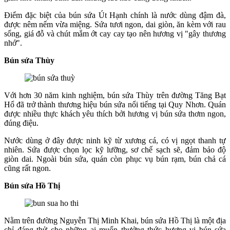
Điểm đặc biệt của bún sứa Út Hạnh chính là nước dùng đậm đà,
được nêm nếm vừa miệng. Sứa tươi ngon, dai giòn, ăn kèm với rau
sống, giá đỗ và chút mắm ớt cay cay tạo nên hương vị "gây thương
nhớ".
Bún sứa Thùy
Với hơn 30 năm kinh nghiệm, bún sứa Thùy trên đường Tăng Bạt
Hổ đã trở thành thương hiệu bún sứa nổi tiếng tại Quy Nhơn. Quán
được nhiều thực khách yêu thích bởi hương vị bún sứa thơm ngon,
đúng điệu.
Nước dùng ở đây được ninh kỹ từ xương cá, có vị ngọt thanh tự
nhiên. Sứa được chọn lọc kỹ lưỡng, sơ chế sạch sẽ, đảm bảo độ
giòn dai. Ngoài bún sứa, quán còn phục vụ bún rạm, bún chả cá
cũng rất ngon.
Bún sứa Hồ Thị
Nằm trên đường Nguyễn Thị Minh Khai, bún sứa Hồ Thị là một địa
chỉ đáng thử cho những ai muốn thưởng thức hương vị bún sứa