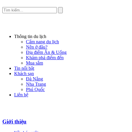
Thông tin du lịch
Cẩm nang du lịch
Nên ở đâu?
Địa điểm Ăn & Uống
Khám phá điểm đến
Mua sắm
Tin nổi bật
Khách sạn
Đà Nẵng
Nha Trang
Phú Quốc
Liên hệ
Giới thiệu