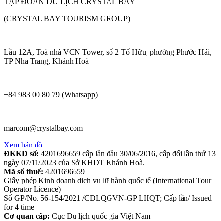
TẬP ĐOÀN DU LỊCH CRYSTAL BAY
(CRYSTAL BAY TOURISM GROUP)
Lầu 12A, Toà nhà VCN Tower, số 2 Tố Hữu, phường Phước Hải,
TP Nha Trang, Khánh Hoà
+84 983 00 80 79 (Whatsapp)
marcom@crystalbay.com
Xem bản đồ
ĐKKD số:
4201696659 cấp lần đầu 30/06/2016, cấp đổi lần thứ 13
ngày 07/11/2023 của Sở KHDT Khánh Hoà.
Mã số thuế:
4201696659
Giấy phép Kinh doanh dịch vụ lữ hành quốc tế (International Tour
Operator Licence)
Số GP/No. 56-154/2021 /CDLQGVN-GP LHQT; Cấp lần/ Issued
for 4 time
Cơ quan cấp:
Cục Du lịch quốc gia Việt Nam