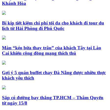
Khánh Hòa
Bí kíp tiết kiệm chi phí tối đa cho khách đi tour du
lịch từ Hải Phòng đi Phú Quốc
Màn “kéo bừa thay trâu” của khách Tây tại Lào
Cai khiến cộng đồng mạng thích thú
Gợi ý 5 quán buffet chay Đà Nẵng được nhiều thực
khách yêu thích
Sắp có đường bay thẳng TP.HCM – Thâm Quyến
từ ngày 15/8