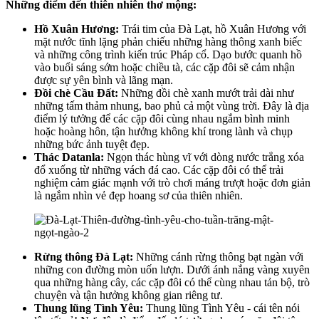
Những điểm đến thiên nhiên thơ mộng:
Hồ Xuân Hương:
Trái tim của Đà Lạt, hồ Xuân Hương với
mặt nước tĩnh lặng phản chiếu những hàng thông xanh biếc
và những công trình kiến trúc Pháp cổ. Dạo bước quanh hồ
vào buổi sáng sớm hoặc chiều tà, các cặp đôi sẽ cảm nhận
được sự yên bình và lãng mạn.
Đồi chè Cầu Đất:
Những đồi chè xanh mướt trải dài như
những tấm thảm nhung, bao phủ cả một vùng trời. Đây là địa
điểm lý tưởng để các cặp đôi cùng nhau ngắm bình minh
hoặc hoàng hôn, tận hưởng không khí trong lành và chụp
những bức ảnh tuyệt đẹp.
Thác Datanla:
Ngọn thác hùng vĩ với dòng nước trắng xóa
đổ xuống từ những vách đá cao. Các cặp đôi có thể trải
nghiệm cảm giác mạnh với trò chơi máng trượt hoặc đơn giản
là ngắm nhìn vẻ đẹp hoang sơ của thiên nhiên.
Rừng thông Đà Lạt:
Những cánh rừng thông bạt ngàn với
những con đường mòn uốn lượn. Dưới ánh nắng vàng xuyên
qua những hàng cây, các cặp đôi có thể cùng nhau tản bộ, trò
chuyện và tận hưởng không gian riêng tư.
Thung lũng Tình Yêu:
Thung lũng Tình Yêu - cái tên nói