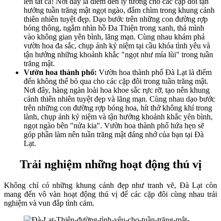
lên tất cả! Nơi đây là điểm đến lý tưởng cho các cặp đôi tận
hưởng tuần trăng mật ngọt ngào, đắm chìm trong khung cảnh
thiên nhiên tuyệt đẹp. Dạo bước trên những con đường rợp
bóng thông, ngắm nhìn hồ Đa Thiện trong xanh, thả mình
vào không gian yên bình, lãng mạn. Cùng nhau khám phá
vườn hoa đa sắc, chụp ảnh kỷ niệm tại cầu khóa tình yêu và
tận hưởng những khoảnh khắc "ngọt như mía lùi" trong tuần
trăng mật.
Vườn hoa thành phố:
Vườn hoa thành phố Đà Lạt là điểm
đến không thể bỏ qua cho các cặp đôi trong tuần trăng mật.
Nơi đây, hàng ngàn loài hoa khoe sắc rực rỡ, tạo nên khung
cảnh thiên nhiên tuyệt đẹp và lãng mạn. Cùng nhau dạo bước
trên những con đường rợp bóng hoa, hít thở không khí trong
lành, chụp ảnh kỷ niệm và tận hưởng khoảnh khắc yên bình,
ngọt ngào bên "nửa kia". Vườn hoa thành phố hứa hẹn sẽ
góp phần làm nên tuần trăng mật đáng nhớ của bạn tại Đà
Lạt.
Trải nghiệm những hoạt động thú vị
Không chỉ có những khung cảnh đẹp như tranh vẽ, Đà Lạt còn
mang đến vô vàn hoạt động thú vị để các cặp đôi cùng nhau trải
nghiệm và vun đắp tình cảm.