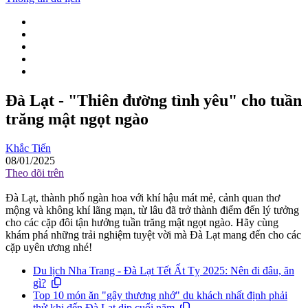
Đà Lạt - "Thiên đường tình yêu" cho tuần
trăng mật ngọt ngào
Khắc Tiến
08/01/2025
Theo dõi trên
Đà Lạt, thành phố ngàn hoa với khí hậu mát mẻ, cảnh quan thơ
mộng và không khí lãng mạn, từ lâu đã trở thành điểm đến lý tưởng
cho các cặp đôi tận hưởng tuần trăng mật ngọt ngào. Hãy cùng
khám phá những trải nghiệm tuyệt vời mà Đà Lạt mang đến cho các
cặp uyên ương nhé!
Du lịch Nha Trang - Đà Lạt Tết Ất Tỵ 2025: Nên đi đâu, ăn
gì?
Top 10 món ăn "gây thương nhớ" du khách nhất định phải
thử khi đến Đà Lạt dịp cuối năm