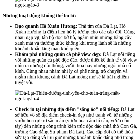
Những hoạt động không thể bỏ lỡ:
Dạo quanh Hồ Xuân Hương:
Trái tim của Đà Lạt, Hồ
Xuân Hương là điểm hẹn hò lý tưởng cho các cặp đôi. Cùng
nhau đạp vịt, tản bộ dọc bờ hồ, ngắm nhìn những hàng cây
xanh mát và thưởng thức không khí trong lành sẽ là những
khoảnh khắc lãng mạn khó quên.
Khám phá những quán cà phê view đẹp:
Đà Lạt nổi tiếng
với những quán cà phê độc đáo, được thiết kế tinh tế với view
nhìn ra những đồi thông, vườn hoa hay những ngôi nhà cổ
kính. Cùng nhau nhâm nhi ly cà phê nóng, trò chuyện và
ngắm nhìn khung cảnh Đà Lạt mộng mơ sẽ là trải nghiệm
tuyệt vời.
Check-in tại những địa điểm "sống ảo" nổi tiếng:
Đà Lạt
sở hữu vô số địa điểm check-in đẹp như tranh vẽ, từ những
vườn hoa rực rỡ sắc màu (vườn hoa cẩm tú cầu, vườn dâu
tây) đến những công trình kiến trúc độc đáo (nhà thờ Con Gà,
trường Cao đẳng Sư phạm Đà Lạt). Các cặp đôi có thể thỏa
sức tạo dáng và lưu giữ những khoảnh khắc đáng nhớ trong