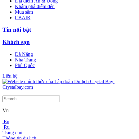
Địa điểm Ăn & Uống
Khám phá điểm đến
Mua sắm
CBAIR
Tin nổi bật
Khách sạn
Đà Nẵng
Nha Trang
Phú Quốc
Liên hệ
Vn
En
Ru
Trang chủ
Thông tin du lịch