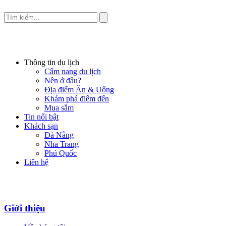
Thông tin du lịch
Cẩm nang du lịch
Nên ở đâu?
Địa điểm Ăn & Uống
Khám phá điểm đến
Mua sắm
Tin nổi bật
Khách sạn
Đà Nẵng
Nha Trang
Phú Quốc
Liên hệ
Giới thiệu