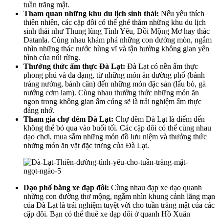
tuần trăng mật.
Tham quan những khu du lịch sinh thái:
Nếu yêu thích
thiên nhiên, các cặp đôi có thể ghé thăm những khu du lịch
sinh thái như Thung lũng Tình Yêu, Đồi Mộng Mơ hay thác
Datanla. Cùng nhau khám phá những con đường mòn, ngắm
nhìn những thác nước hùng vĩ và tận hưởng không gian yên
bình của núi rừng.
Thưởng thức ẩm thực Đà Lạt:
Đà Lạt có nền ẩm thực
phong phú và đa dạng, từ những món ăn đường phố (bánh
tráng nướng, bánh căn) đến những món đặc sản (lẩu bò, gà
nướng cơm lam). Cùng nhau thưởng thức những món ăn
ngon trong không gian ấm cúng sẽ là trải nghiệm ẩm thực
đáng nhớ.
Tham gia chợ đêm Đà Lạt:
Chợ đêm Đà Lạt là điểm đến
không thể bỏ qua vào buổi tối. Các cặp đôi có thể cùng nhau
dạo chơi, mua sắm những món đồ lưu niệm và thưởng thức
những món ăn vặt đặc trưng của Đà Lạt.
Dạo phố bằng xe đạp đôi:
Cùng nhau đạp xe dạo quanh
những con đường thơ mộng, ngắm nhìn khung cảnh lãng mạn
của Đà Lạt là trải nghiệm tuyệt vời cho tuần trăng mật của các
cặp đôi. Bạn có thể thuê xe đạp đôi ở quanh Hồ Xuân