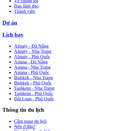
Về chúng tôi
Ban lãnh đạo
Thành viên
Dự án
Lịch bay
Almaty - Đà Nẵng
Almaty - Nha Trang
Almaty - Phú Quốc
Astana - Đà Nẵng
Astana - Nha Trang
Astana - Phú Quốc
Bishkek - Nha Trang
Bishkek - Phú Quốc
Tashkent - Nha Trang
Tashkent - Phú Quốc
Đài Loan - Phú Quốc
Thông tin du lịch
Cẩm nang du lịch
Nên ở đâu?