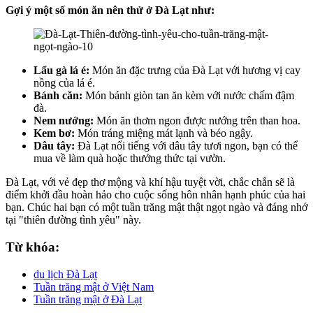
Gợi ý một số món ăn nên thử ở Đà Lạt như:
Lẩu gà lá é:
Món ăn đặc trưng của Đà Lạt với hương vị cay
nồng của lá é.
Bánh căn:
Món bánh giòn tan ăn kèm với nước chấm đậm
đà.
Nem nướng:
Món ăn thơm ngon được nướng trên than hoa.
Kem bơ:
Món tráng miệng mát lạnh và béo ngậy.
Dâu tây:
Đà Lạt nổi tiếng với dâu tây tươi ngon, bạn có thể
mua về làm quà hoặc thưởng thức tại vườn.
Đà Lạt, với vẻ đẹp thơ mộng và khí hậu tuyệt vời, chắc chắn sẽ là
điểm khởi đầu hoàn hảo cho cuộc sống hôn nhân hạnh phúc của hai
bạn. Chúc hai bạn có một tuần trăng mật thật ngọt ngào và đáng nhớ
tại "thiên đường tình yêu" này.
Từ khóa:
du lịch Đà Lạt
Tuần trăng mật ở Việt Nam
Tuần trăng mật ở Đà Lạt