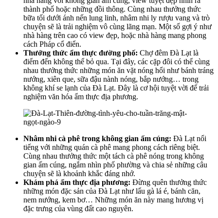
nhà hàng với không gian ấm cúng, view tuyệt đẹp nhìn ra
thành phố hoặc những đồi thông. Cùng nhau thưởng thức
bữa tối dưới ánh nến lung linh, nhâm nhi ly rượu vang và trò
chuyện sẽ là trải nghiệm vô cùng lãng mạn. Một số gợi ý như
nhà hàng trên cao có view đẹp, hoặc nhà hàng mang phong
cách Pháp cổ điển.
Thưởng thức ẩm thực đường phố:
Chợ đêm Đà Lạt là
điểm đến không thể bỏ qua. Tại đây, các cặp đôi có thể cùng
nhau thưởng thức những món ăn vặt nóng hổi như bánh tráng
nướng, xiên que, sữa đậu nành nóng, bắp nướng… trong
không khí se lạnh của Đà Lạt. Đây là cơ hội tuyệt vời để trải
nghiệm văn hóa ẩm thực địa phương.
Nhâm nhi cà phê trong không gian ấm cúng:
Đà Lạt nổi
tiếng với những quán cà phê mang phong cách riêng biệt.
Cùng nhau thưởng thức một tách cà phê nóng trong không
gian ấm cúng, ngắm nhìn phố phường và chia sẻ những câu
chuyện sẽ là khoảnh khắc đáng nhớ.
Khám phá ẩm thực địa phương:
Đừng quên thưởng thức
những món đặc sản của Đà Lạt như lẩu gà lá é, bánh căn,
nem nướng, kem bơ… Những món ăn này mang hương vị
đặc trưng của vùng đất cao nguyên.