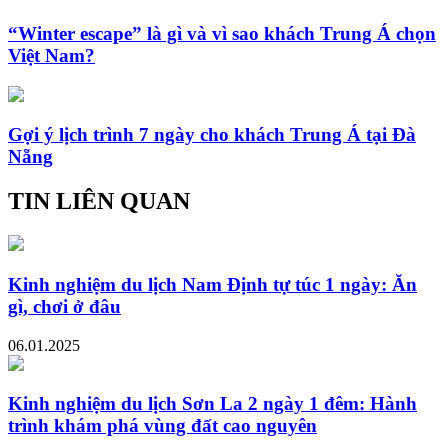
“Winter escape” là gì và vì sao khách Trung Á chọn
Việt Nam?
Gợi ý lịch trình 7 ngày cho khách Trung Á tại Đà
Nẵng
TIN LIÊN QUAN
Kinh nghiệm du lịch Nam Định tự túc 1 ngày: Ăn
gì, chơi ở đâu
06.01.2025
Kinh nghiệm du lịch Sơn La 2 ngày 1 đêm: Hành
trình khám phá vùng đất cao nguyên