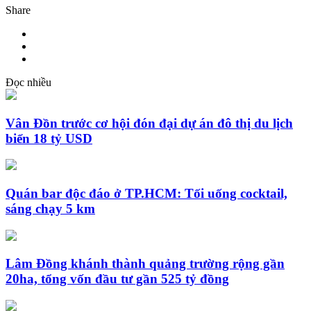
Share
Đọc nhiều
Vân Đồn trước cơ hội đón đại dự án đô thị du lịch
biển 18 tỷ USD
Quán bar độc đáo ở TP.HCM: Tối uống cocktail,
sáng chạy 5 km
Lâm Đồng khánh thành quảng trường rộng gần
20ha, tổng vốn đầu tư gần 525 tỷ đồng