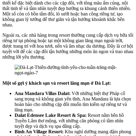
thiết kế đặc biệt dành cho các cặp đôi, với tông màu ấm cúng, nội
thất tinh tế và tầm nhìn tuyệt đẹp hướng ra khung cảnh thiên nhiên.
Một số còn có bồn tắm đôi, lò sưởi hoặc ban công riêng tư, tạo
không gian lý tưởng để thư giãn và tận hưởng khoảnh khắc bên
nhau.
Ngoài ra, các nhà hàng trong resort thường cung cấp dịch vụ bữa tối
riêng tư tại phòng hoặc tại một không gian lãng mạn ngoài trời,
được trang trí với hoa tươi, nến và âm nhạc du dương. Đây là cơ hội
tuyệt vời để các cặp đôi tận hưởng những món ăn ngon và trao nhau
những lời yêu thương.
Một số gợi ý khách sạn và resort lãng mạn ở Đà Lạt:
Ana Mandara Villas Dalat:
Với những biệt thự Pháp cổ
sang trọng và không gian yên tĩnh, Ana Mandara là lựa chọn
hoàn hảo cho những cặp đôi muốn tìm kiếm sự riêng tư và
lãng mạn.
Dalat Edensee Lake Resort & Spa:
Resort nằm bên hồ
Tuyền Lâm thơ mộng, với những căn phòng có tầm nhìn
tuyệt đẹp và dịch vụ spa đẳng cấp.
Bình An Village Resort:
Khu nghỉ dưỡng mang đậm phong