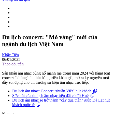
Du lịch concert: "Mỏ vàng" mới của
ngành du lịch Việt Nam
Khắc Tiến
06/01/2025
Theo dõi trên
Sân khấu âm nhạc bùng nổ mạnh mẽ trong năm 2024 với hàng loạt
concert "khủng" thu hút hàng triệu khán giả, mở ra kỷ nguyên mới
đầy sôi động cho thị trường sự kiện âm nhạc trực tiếp.
Du lịch âm nhạc: Concert “thuần Việt” hút khách
Sức hút của du lịch âm nhạc trên đất cố đô Huế
Du lịch âm nhạc sẽ trở thành "cây đũa thần" giúp Đà Lạt hút
khách quốc tế
Mục lục