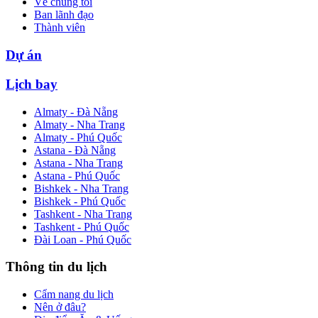
Về chúng tôi
Ban lãnh đạo
Thành viên
Dự án
Lịch bay
Almaty - Đà Nẵng
Almaty - Nha Trang
Almaty - Phú Quốc
Astana - Đà Nẵng
Astana - Nha Trang
Astana - Phú Quốc
Bishkek - Nha Trang
Bishkek - Phú Quốc
Tashkent - Nha Trang
Tashkent - Phú Quốc
Đài Loan - Phú Quốc
Thông tin du lịch
Cẩm nang du lịch
Nên ở đâu?