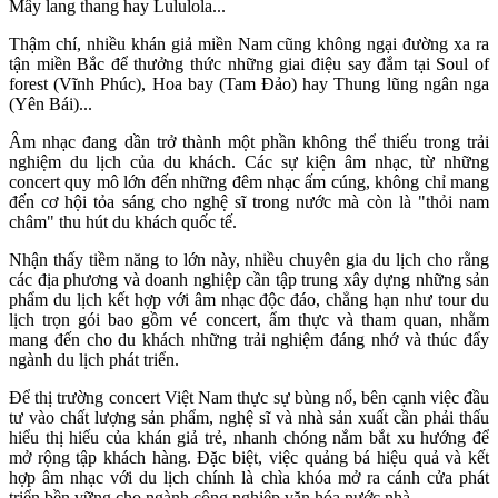
Mây lang thang hay Lululola...
Thậm chí, nhiều khán giả miền Nam cũng không ngại đường xa ra
tận miền Bắc để thưởng thức những giai điệu say đắm tại Soul of
forest (Vĩnh Phúc), Hoa bay (Tam Đảo) hay Thung lũng ngân nga
(Yên Bái)...
Âm nhạc đang dần trở thành một phần không thể thiếu trong trải
nghiệm du lịch của du khách. Các sự kiện âm nhạc, từ những
concert quy mô lớn đến những đêm nhạc ấm cúng, không chỉ mang
đến cơ hội tỏa sáng cho nghệ sĩ trong nước mà còn là "thỏi nam
châm" thu hút du khách quốc tế.
Nhận thấy tiềm năng to lớn này, nhiều chuyên gia du lịch cho rằng
các địa phương và doanh nghiệp cần tập trung xây dựng những sản
phẩm du lịch kết hợp với âm nhạc độc đáo, chẳng hạn như tour du
lịch trọn gói bao gồm vé concert, ẩm thực và tham quan, nhằm
mang đến cho du khách những trải nghiệm đáng nhớ và thúc đẩy
ngành du lịch phát triển.
Để thị trường concert Việt Nam thực sự bùng nổ, bên cạnh việc đầu
tư vào chất lượng sản phẩm, nghệ sĩ và nhà sản xuất cần phải thấu
hiểu thị hiếu của khán giả trẻ, nhanh chóng nắm bắt xu hướng để
mở rộng tập khách hàng. Đặc biệt, việc quảng bá hiệu quả và kết
hợp âm nhạc với du lịch chính là chìa khóa mở ra cánh cửa phát
triển bền vững cho ngành công nghiệp văn hóa nước nhà.