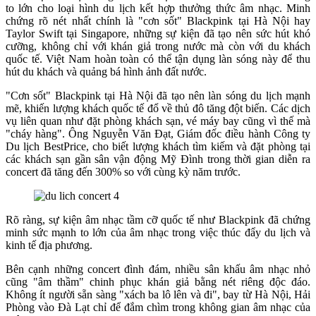
to lớn cho loại hình du lịch kết hợp thưởng thức âm nhạc. Minh
chứng rõ nét nhất chính là "cơn sốt" Blackpink tại Hà Nội hay
Taylor Swift tại Singapore, những sự kiện đã tạo nên sức hút khó
cưỡng, không chỉ với khán giả trong nước mà còn với du khách
quốc tế. Việt Nam hoàn toàn có thể tận dụng làn sóng này để thu
hút du khách và quảng bá hình ảnh đất nước.
"Cơn sốt" Blackpink tại Hà Nội đã tạo nên làn sóng du lịch mạnh
mẽ, khiến lượng khách quốc tế đổ về thủ đô tăng đột biến. Các dịch
vụ liên quan như đặt phòng khách sạn, vé máy bay cũng vì thế mà
"cháy hàng". Ông Nguyễn Văn Đạt, Giám đốc điều hành Công ty
Du lịch BestPrice, cho biết lượng khách tìm kiếm và đặt phòng tại
các khách sạn gần sân vận động Mỹ Đình trong thời gian diễn ra
concert đã tăng đến 300% so với cùng kỳ năm trước.
Rõ ràng, sự kiện âm nhạc tầm cỡ quốc tế như Blackpink đã chứng
minh sức mạnh to lớn của âm nhạc trong việc thúc đẩy du lịch và
kinh tế địa phương.
Bên cạnh những concert đình đám, nhiều sân khấu âm nhạc nhỏ
cũng "âm thầm" chinh phục khán giả bằng nét riêng độc đáo.
Không ít người sẵn sàng "xách ba lô lên và đi", bay từ Hà Nội, Hải
Phòng vào Đà Lạt chỉ để đắm chìm trong không gian âm nhạc của