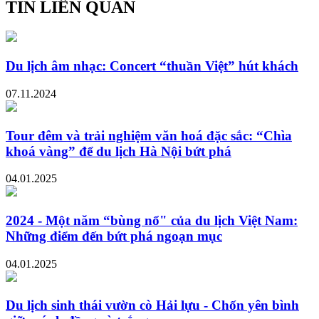
TIN LIÊN QUAN
Du lịch âm nhạc: Concert “thuần Việt” hút khách
07.11.2024
Tour đêm và trải nghiệm văn hoá đặc sắc: “Chìa
khoá vàng” để du lịch Hà Nội bứt phá
04.01.2025
2024 - Một năm “bùng nổ" của du lịch Việt Nam:
Những điểm đến bứt phá ngoạn mục
04.01.2025
Du lịch sinh thái vườn cò Hải lựu - Chốn yên bình