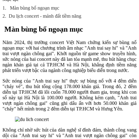
1.
Màn bùng bổ ngoạn mục
2.
Du lịch concert - mảnh đất tiềm năng
Màn bùng bổ ngoạn mục
Năm 2024, thị trường concert Việt Nam chứng kiến sự bùng nổ
ngoạn mục với hai chương trình âm nhạc "Anh trai say hi" và "Anh
trai vượt ngàn chông gai". Khởi nguồn từ game show truyền hình,
sức nóng của hai concert này đã lan tỏa mạnh mẽ, thu hút hàng chục
ngàn khán giả tại cả TP.HCM và Hà Nội, khẳng định tiềm năng
phát triển vượt bậc của ngành công nghiệp biểu diễn trong nước.
Sức nóng của "Anh trai say hi" thực sự bùng nổ với 4 đêm diễn
"cháy vé", thu hút tổng cộng 178.000 khán giả. Trong đó, 2 đêm
diễn tại TP.HCM đã lôi cuốn 78.000 người tham gia, trong khi con
số này tại Hà Nội là 100.000 người. Không kém cạnh, "Anh trai
vượt ngàn chông gai" cũng ghi dấu ấn với hơn 50.000 khán giả
"cháy" hết mình trong 2 đêm diễn tại TP.HCM và Hưng Yên.
Không chỉ nhờ sức hút của dàn nghệ sĩ đình đám, thành công vang
dội của "Anh trai say hi" và "Anh trai vượt ngàn chông gai" còn