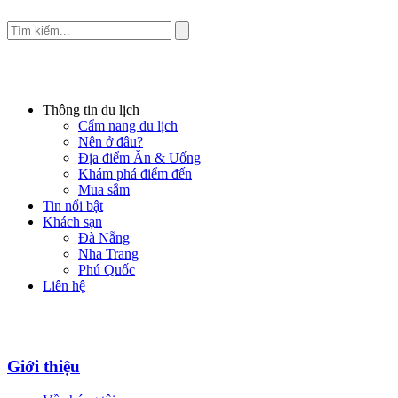
Thông tin du lịch
Cẩm nang du lịch
Nên ở đâu?
Địa điểm Ăn & Uống
Khám phá điểm đến
Mua sắm
Tin nổi bật
Khách sạn
Đà Nẵng
Nha Trang
Phú Quốc
Liên hệ
Giới thiệu