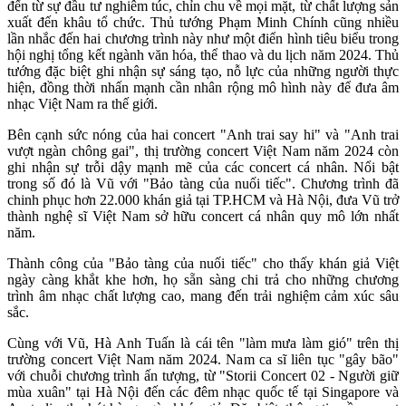
đến từ sự đầu tư nghiêm túc, chỉn chu về mọi mặt, từ chất lượng sản
xuất đến khâu tổ chức. Thủ tướng Phạm Minh Chính cũng nhiều
lần nhắc đến hai chương trình này như một điển hình tiêu biểu trong
hội nghị tổng kết ngành văn hóa, thể thao và du lịch năm 2024. Thủ
tướng đặc biệt ghi nhận sự sáng tạo, nỗ lực của những người thực
hiện, đồng thời nhấn mạnh cần nhân rộng mô hình này để đưa âm
nhạc Việt Nam ra thế giới.
Bên cạnh sức nóng của hai concert "Anh trai say hi" và "Anh trai
vượt ngàn chông gai", thị trường concert Việt Nam năm 2024 còn
ghi nhận sự trỗi dậy mạnh mẽ của các concert cá nhân. Nổi bật
trong số đó là Vũ với "Bảo tàng của nuối tiếc". Chương trình đã
chinh phục hơn 22.000 khán giả tại TP.HCM và Hà Nội, đưa Vũ trở
thành nghệ sĩ Việt Nam sở hữu concert cá nhân quy mô lớn nhất
năm.
Thành công của "Bảo tàng của nuối tiếc" cho thấy khán giả Việt
ngày càng khắt khe hơn, họ sẵn sàng chi trả cho những chương
trình âm nhạc chất lượng cao, mang đến trải nghiệm cảm xúc sâu
sắc.
Cùng với Vũ, Hà Anh Tuấn là cái tên "làm mưa làm gió" trên thị
trường concert Việt Nam năm 2024. Nam ca sĩ liên tục "gây bão"
với chuỗi chương trình ấn tượng, từ "Storii Concert 02 - Người giữ
mùa xuân" tại Hà Nội đến các đêm nhạc quốc tế tại Singapore và