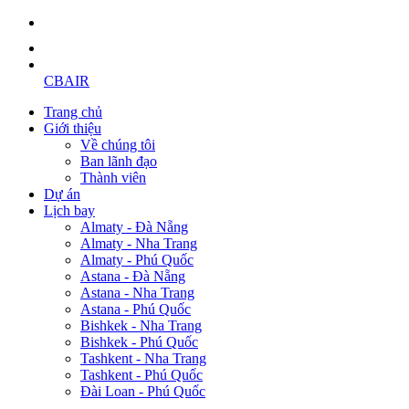
CBAIR
Trang chủ
Giới thiệu
Về chúng tôi
Ban lãnh đạo
Thành viên
Dự án
Lịch bay
Almaty - Đà Nẵng
Almaty - Nha Trang
Almaty - Phú Quốc
Astana - Đà Nẵng
Astana - Nha Trang
Astana - Phú Quốc
Bishkek - Nha Trang
Bishkek - Phú Quốc
Tashkent - Nha Trang
Tashkent - Phú Quốc
Đài Loan - Phú Quốc