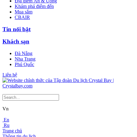
Địa điểm Ăn & Uống
Khám phá điểm đến
Mua sắm
CBAIR
Tin nổi bật
Khách sạn
Đà Nẵng
Nha Trang
Phú Quốc
Liên hệ
Vn
En
Ru
Trang chủ
Thông tin du lịch