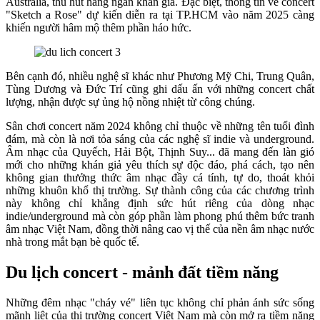
Australia, thu hút hàng ngàn khán giả. Đặc biệt, thông tin về concert
"Sketch a Rose" dự kiến diễn ra tại TP.HCM vào năm 2025 càng
khiến người hâm mộ thêm phần háo hức.
Bên cạnh đó, nhiều nghệ sĩ khác như Phương Mỹ Chi, Trung Quân,
Tùng Dương và Đức Trí cũng ghi dấu ấn với những concert chất
lượng, nhận được sự ủng hộ nồng nhiệt từ công chúng.
Sân chơi concert năm 2024 không chỉ thuộc về những tên tuổi đình
đám, mà còn là nơi tỏa sáng của các nghệ sĩ indie và underground.
Âm nhạc của Quyếch, Hải Bột, Thịnh Suy... đã mang đến làn gió
mới cho những khán giả yêu thích sự độc đáo, phá cách, tạo nên
không gian thưởng thức âm nhạc đầy cá tính, tự do, thoát khỏi
những khuôn khổ thị trường. Sự thành công của các chương trình
này không chỉ khẳng định sức hút riêng của dòng nhạc
indie/underground mà còn góp phần làm phong phú thêm bức tranh
âm nhạc Việt Nam, đồng thời nâng cao vị thế của nền âm nhạc nước
nhà trong mắt bạn bè quốc tế.
Du lịch concert - mảnh đất tiềm năng
Những đêm nhạc "cháy vé" liên tục không chỉ phản ánh sức sống
mãnh liệt của thị trường concert Việt Nam mà còn mở ra tiềm năng