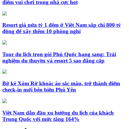
điểm vui chơi trong nhà cực hot
Resort giá nửa tỷ 1 đêm ở Việt Nam sắp chi 800 tỷ
đồng để xây thêm 10 phòng nghỉ
Tour du lịch trọn gói Phú Quốc hạng sang: Trải
nghiệm du thuyền và resort 5 sao đẳng cấp
Bờ kè Xóm Rớ khoác áo sắc màu, trở thành điểm
check-in mới bên biển Phú Yên
Việt Nam dẫn đầu xu hướng du lịch của khách
Trung Quốc với mức tăng 164%