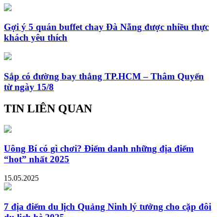
Gợi ý 5 quán buffet chay Đà Nẵng được nhiều thực
khách yêu thích
Sắp có đường bay thẳng TP.HCM – Thâm Quyến
từ ngày 15/8
TIN LIÊN QUAN
Uông Bí có gì chơi? Điểm danh những địa điểm
“hot” nhất 2025
15.05.2025
7 địa điểm du lịch Quảng Ninh lý tưởng cho cặp đôi