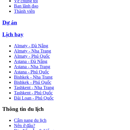
Về chúng tôi
Ban lãnh đạo
Thành viên
Dự án
Lịch bay
Almaty - Đà Nẵng
Almaty - Nha Trang
Almaty - Phú Quốc
Astana - Đà Nẵng
Astana - Nha Trang
Astana - Phú Quốc
Bishkek - Nha Trang
Bishkek - Phú Quốc
Tashkent - Nha Trang
Tashkent - Phú Quốc
Đài Loan - Phú Quốc
Thông tin du lịch
Cẩm nang du lịch
Nên ở đâu?