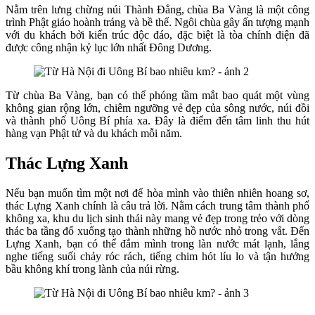
Nằm trên lưng chừng núi Thành Đẳng, chùa Ba Vàng là một công
trình Phật giáo hoành tráng và bề thế. Ngôi chùa gây ấn tượng mạnh
với du khách bởi kiến trúc độc đáo, đặc biệt là tòa chính điện đã
được công nhận kỷ lục lớn nhất Đông Dương.
Từ chùa Ba Vàng, bạn có thể phóng tầm mắt bao quát một vùng
không gian rộng lớn, chiêm ngưỡng vẻ đẹp của sông nước, núi đồi
và thành phố Uông Bí phía xa. Đây là điểm đến tâm linh thu hút
hàng vạn Phật tử và du khách mỗi năm.
Thác Lựng Xanh
Nếu bạn muốn tìm một nơi để hòa mình vào thiên nhiên hoang sơ,
thác Lựng Xanh chính là câu trả lời. Nằm cách trung tâm thành phố
không xa, khu du lịch sinh thái này mang vẻ đẹp trong trẻo với dòng
thác ba tầng đổ xuống tạo thành những hồ nước nhỏ trong vắt. Đến
Lựng Xanh, bạn có thể đắm mình trong làn nước mát lạnh, lắng
nghe tiếng suối chảy róc rách, tiếng chim hót líu lo và tận hưởng
bầu không khí trong lành của núi rừng.