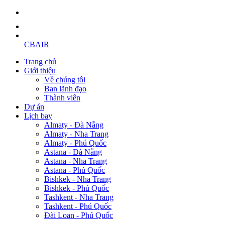
CBAIR
Trang chủ
Giới thiệu
Về chúng tôi
Ban lãnh đạo
Thành viên
Dự án
Lịch bay
Almaty - Đà Nẵng
Almaty - Nha Trang
Almaty - Phú Quốc
Astana - Đà Nẵng
Astana - Nha Trang
Astana - Phú Quốc
Bishkek - Nha Trang
Bishkek - Phú Quốc
Tashkent - Nha Trang
Tashkent - Phú Quốc
Đài Loan - Phú Quốc