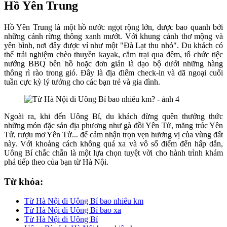
Hồ Yên Trung
Hồ Yên Trung là một hồ nước ngọt rộng lớn, được bao quanh bởi
những cánh rừng thông xanh mướt. Với khung cảnh thơ mộng và
yên bình, nơi đây được ví như một "Đà Lạt thu nhỏ". Du khách có
thể trải nghiệm chèo thuyền kayak, cắm trại qua đêm, tổ chức tiệc
nướng BBQ bên hồ hoặc đơn giản là dạo bộ dưới những hàng
thông rì rào trong gió. Đây là địa điểm check-in và dã ngoại cuối
tuần cực kỳ lý tưởng cho các bạn trẻ và gia đình.
Ngoài ra, khi đến Uông Bí, du khách đừng quên thưởng thức
những món đặc sản địa phương như gà đồi Yên Tử, măng trúc Yên
Tử, rượu mơ Yên Tử... để cảm nhận trọn vẹn hương vị của vùng đất
này. Với khoảng cách không quá xa và vô số điểm đến hấp dẫn,
Uông Bí chắc chắn là một lựa chọn tuyệt vời cho hành trình khám
phá tiếp theo của bạn từ Hà Nội.
Từ khóa:
Từ Hà Nội đi Uông Bí bao nhiêu km
Từ Hà Nội đi Uông Bí bao xa
Từ Hà Nội đi Uông Bí