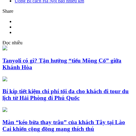
Uông Bí cách Hà Nội bao nhiêu km
Share
Đọc nhiều
Tanyoli có gì? Tận hưởng “tiểu Mông Cổ” giữa
Khánh Hòa
Bí kíp tiết kiệm chi phí tối đa cho khách đi tour du
lịch từ Hải Phòng đi Phú Quốc
Màn “kéo bừa thay trâu” của khách Tây tại Lào
Cai khiến cộng đồng mạng thích thú