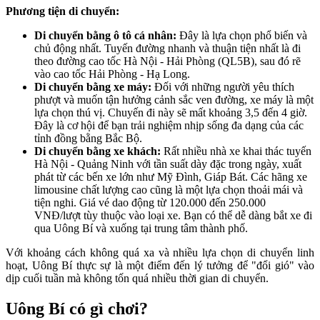
Phương tiện di chuyển:
Di chuyển bằng ô tô cá nhân:
Đây là lựa chọn phổ biến và
chủ động nhất. Tuyến đường nhanh và thuận tiện nhất là đi
theo đường cao tốc Hà Nội - Hải Phòng (QL5B), sau đó rẽ
vào cao tốc Hải Phòng - Hạ Long.
Di chuyển bằng xe máy:
Đối với những người yêu thích
phượt và muốn tận hưởng cảnh sắc ven đường, xe máy là một
lựa chọn thú vị. Chuyến đi này sẽ mất khoảng 3,5 đến 4 giờ.
Đây là cơ hội để bạn trải nghiệm nhịp sống đa dạng của các
tỉnh đồng bằng Bắc Bộ.
Di chuyển bằng xe khách:
Rất nhiều nhà xe khai thác tuyến
Hà Nội - Quảng Ninh với tần suất dày đặc trong ngày, xuất
phát từ các bến xe lớn như Mỹ Đình, Giáp Bát. Các hãng xe
limousine chất lượng cao cũng là một lựa chọn thoải mái và
tiện nghi. Giá vé dao động từ 120.000 đến 250.000
VNĐ/lượt tùy thuộc vào loại xe. Bạn có thể dễ dàng bắt xe đi
qua Uông Bí và xuống tại trung tâm thành phố.
Với khoảng cách không quá xa và nhiều lựa chọn di chuyển linh
hoạt, Uông Bí thực sự là một điểm đến lý tưởng để "đổi gió" vào
dịp cuối tuần mà không tốn quá nhiều thời gian di chuyển.
Uông Bí có gì chơi?