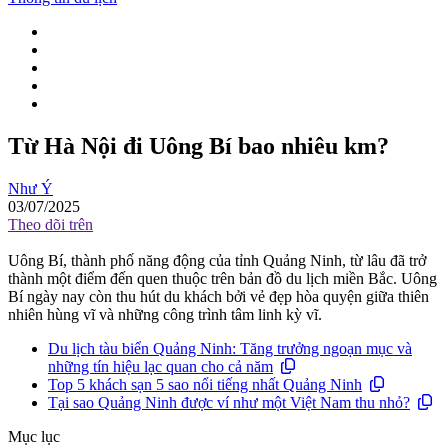
Từ Hà Nội đi Uông Bí bao nhiêu km?
Như Ý
03/07/2025
Theo dõi trên
Uông Bí, thành phố năng động của tỉnh Quảng Ninh, từ lâu đã trở
thành một điểm đến quen thuộc trên bản đồ du lịch miền Bắc. Uông
Bí ngày nay còn thu hút du khách bởi vẻ đẹp hòa quyện giữa thiên
nhiên hùng vĩ và những công trình tâm linh kỳ vĩ.
Du lịch tàu biển Quảng Ninh: Tăng trưởng ngoạn mục và
những tín hiệu lạc quan cho cả năm
Top 5 khách sạn 5 sao nổi tiếng nhất Quảng Ninh
Tại sao Quảng Ninh được ví như một Việt Nam thu nhỏ?
Mục lục