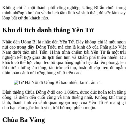
Không chỉ là một thành phố công nghiệp, Uông Bí ẩn chứa trong
mình những kho báu về du lịch tâm linh và sinh thái, đủ sức làm say
lòng bất cứ du khách nào.
Khu di tích danh thắng Yên Tử
Nhắc đến Uông Bí là nhắc đến Yên Tử. Đây không chỉ là một ngọn
núi cao trong dãy Đông Triều mà còn là kinh đô của Phật giáo Việt
Nam dưới thời nhà Trần. Hành trình chiêm bái Yên Tử là một trải
nghiệm kết hợp giữa du lịch tâm linh và khám phá thiên nhiên. Du
khách có thể lựa chọn leo bộ qua hàng nghìn bậc đá rêu phong, len
lỏi dưới những tán tùng, tán trúc cổ thụ, hoặc đi cáp treo để ngắm
nhìn toàn cảnh núi rừng hùng vĩ từ trên cao.
Đỉnh thiêng Chùa Đồng ở độ cao 1.068m, được đúc hoàn toàn bằng
đồng, là điểm đến cuối cùng và linh thiêng nhất. Không khí trong
lành, thanh tịnh và cảnh quan ngoạn mục của Yên Tử sẽ mang lại
cho bạn cảm giác bình yên, trút bỏ mọi phiền muộn.
Chùa Ba Vàng