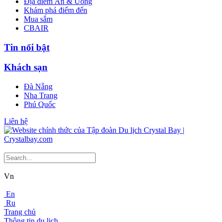
Địa điểm Ăn & Uống
Khám phá điểm đến
Mua sắm
CBAIR
Tin nổi bật
Khách sạn
Đà Nẵng
Nha Trang
Phú Quốc
Liên hệ
Vn
En
Ru
Trang chủ
Thông tin du lịch