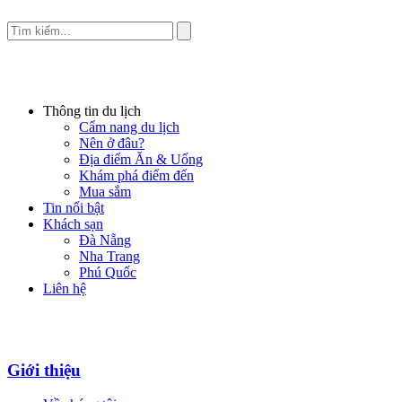
Thông tin du lịch
Cẩm nang du lịch
Nên ở đâu?
Địa điểm Ăn & Uống
Khám phá điểm đến
Mua sắm
Tin nổi bật
Khách sạn
Đà Nẵng
Nha Trang
Phú Quốc
Liên hệ
Giới thiệu