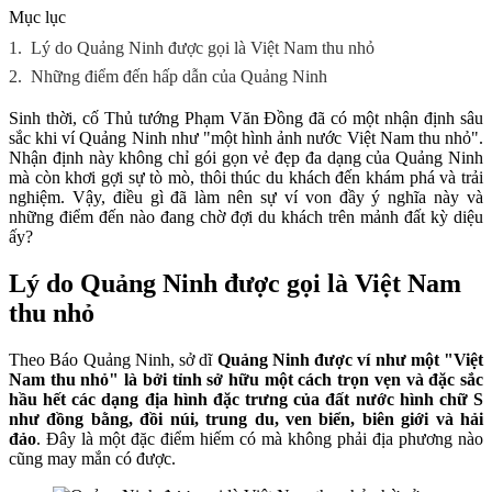
Mục lục
1.
Lý do Quảng Ninh được gọi là Việt Nam thu nhỏ
2.
Những điểm đến hấp dẫn của Quảng Ninh
Sinh thời, cố Thủ tướng Phạm Văn Đồng đã có một nhận định sâu
sắc khi ví Quảng Ninh như "một hình ảnh nước Việt Nam thu nhỏ".
Nhận định này không chỉ gói gọn vẻ đẹp đa dạng của Quảng Ninh
mà còn khơi gợi sự tò mò, thôi thúc du khách đến khám phá và trải
nghiệm. Vậy, điều gì đã làm nên sự ví von đầy ý nghĩa này và
những điểm đến nào đang chờ đợi du khách trên mảnh đất kỳ diệu
ấy?
Lý do Quảng Ninh được gọi là Việt Nam
thu nhỏ
Theo Báo Quảng Ninh, sở dĩ
Quảng Ninh được ví như một "Việt
Nam thu nhỏ" là bởi tỉnh sở hữu một cách trọn vẹn và đặc sắc
hầu hết các dạng địa hình đặc trưng của đất nước hình chữ S
như đồng bằng, đồi núi, trung du, ven biển, biên giới và hải
đảo
. Đây là một đặc điểm hiếm có mà không phải địa phương nào
cũng may mắn có được.