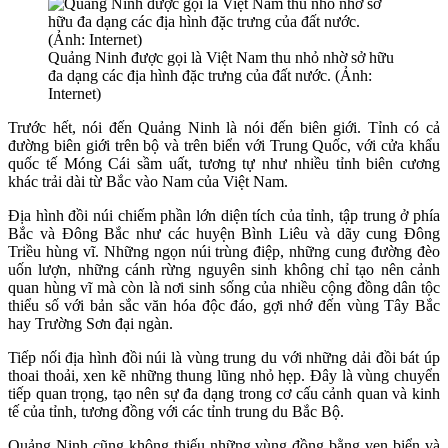
Quảng Ninh được gọi là Việt Nam thu nhỏ nhờ sở hữu
đa dạng các địa hình đặc trưng của đất nước. (Ảnh:
Internet)
Trước hết, nói đến Quảng Ninh là nói đến biên giới. Tỉnh có cả
đường biên giới trên bộ và trên biển với Trung Quốc, với cửa khẩu
quốc tế Móng Cái sầm uất, tương tự như nhiều tỉnh biên cương
khác trải dài từ Bắc vào Nam của Việt Nam.
Địa hình đồi núi chiếm phần lớn diện tích của tỉnh, tập trung ở phía
Bắc và Đông Bắc như các huyện Bình Liêu và dãy cung Đông
Triều hùng vĩ. Những ngọn núi trùng điệp, những cung đường đèo
uốn lượn, những cánh rừng nguyên sinh không chỉ tạo nên cảnh
quan hùng vĩ mà còn là nơi sinh sống của nhiều cộng đồng dân tộc
thiểu số với bản sắc văn hóa độc đáo, gợi nhớ đến vùng Tây Bắc
hay Trường Sơn đại ngàn.
Tiếp nối địa hình đồi núi là vùng trung du với những dải đồi bát úp
thoai thoải, xen kẽ những thung lũng nhỏ hẹp. Đây là vùng chuyển
tiếp quan trọng, tạo nên sự đa dạng trong cơ cấu cảnh quan và kinh
tế của tỉnh, tương đồng với các tỉnh trung du Bắc Bộ.
Quảng Ninh cũng không thiếu những vùng đồng bằng ven biển và