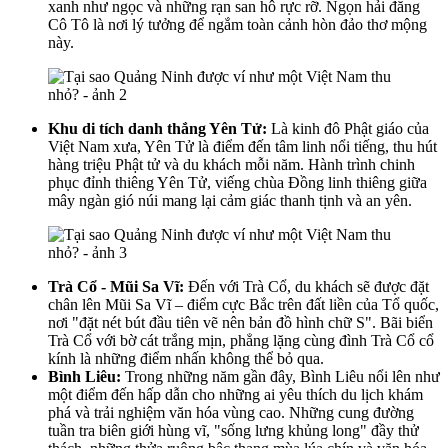
xanh như ngọc và những rạn san hô rực rỡ. Ngọn hải đăng
Cô Tô là nơi lý tưởng để ngắm toàn cảnh hòn đảo thơ mộng
này.
Khu di tích danh thắng Yên Tử:
Là kinh đô Phật giáo của
Việt Nam xưa, Yên Tử là điểm đến tâm linh nổi tiếng, thu hút
hàng triệu Phật tử và du khách mỗi năm. Hành trình chinh
phục đỉnh thiêng Yên Tử, viếng chùa Đồng linh thiêng giữa
mây ngàn gió núi mang lại cảm giác thanh tịnh và an yên.
Trà Cổ - Mũi Sa Vĩ:
Đến với Trà Cổ, du khách sẽ được đặt
chân lên Mũi Sa Vĩ – điểm cực Bắc trên đất liền của Tổ quốc,
nơi "đặt nét bút đầu tiên vẽ nên bản đồ hình chữ S". Bãi biển
Trà Cổ với bờ cát trắng mịn, phẳng lặng cùng đình Trà Cổ cổ
kính là những điểm nhấn không thể bỏ qua.
Bình Liêu:
Trong những năm gần đây, Bình Liêu nổi lên như
một điểm đến hấp dẫn cho những ai yêu thích du lịch khám
phá và trải nghiệm văn hóa vùng cao. Những cung đường
tuần tra biên giới hùng vĩ, "sống lưng khủng long" đầy thử