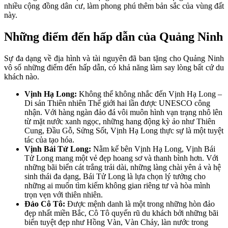
nhiều cộng đồng dân cư, làm phong phú thêm bản sắc của vùng đất
này.
Những điểm đến hấp dẫn của Quảng Ninh
Sự đa dạng về địa hình và tài nguyên đã ban tặng cho Quảng Ninh
vô số những điểm đến hấp dẫn, có khả năng làm say lòng bất cứ du
khách nào.
Vịnh Hạ Long:
Không thể không nhắc đến Vịnh Hạ Long –
Di sản Thiên nhiên Thế giới hai lần được UNESCO công
nhận. Với hàng ngàn đảo đá vôi muôn hình vạn trạng nhô lên
từ mặt nước xanh ngọc, những hang động kỳ ảo như Thiên
Cung, Đầu Gỗ, Sửng Sốt, Vịnh Hạ Long thực sự là một tuyệt
tác của tạo hóa.
Vịnh Bái Tử Long:
Nằm kế bên Vịnh Hạ Long, Vịnh Bái
Tử Long mang một vẻ đẹp hoang sơ và thanh bình hơn. Với
những bãi biển cát trắng trải dài, những làng chài yên ả và hệ
sinh thái đa dạng, Bái Tử Long là lựa chọn lý tưởng cho
những ai muốn tìm kiếm không gian riêng tư và hòa mình
trọn vẹn với thiên nhiên.
Đảo Cô Tô:
Được mệnh danh là một trong những hòn đảo
đẹp nhất miền Bắc, Cô Tô quyến rũ du khách bởi những bãi
biển tuyệt đẹp như Hồng Vàn, Vàn Chảy, làn nước trong