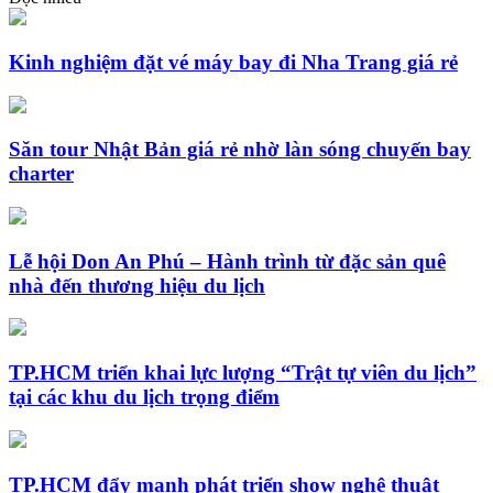
Kinh nghiệm đặt vé máy bay đi Nha Trang giá rẻ
Săn tour Nhật Bản giá rẻ nhờ làn sóng chuyến bay
charter
Lễ hội Don An Phú – Hành trình từ đặc sản quê
nhà đến thương hiệu du lịch
TP.HCM triển khai lực lượng “Trật tự viên du lịch”
tại các khu du lịch trọng điểm
TP.HCM đẩy mạnh phát triển show nghệ thuật