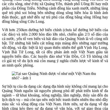
các cửa sông, như ở thị xã Quảng Yên, thành phố Uông Bí hay một
phần của Đông Triều. Những cánh đồng lúa xanh mướt, những làng
quê trù phú soi bóng bên những dòng sông hiền hòa là hình ảnh
thân thuộc, gợi nhớ đến sự trù phú của đồng bằng sông Hồng hay
đồng bằng sông Cửu Long.
Với hơn 250km đường bờ biển chính (chưa kể đường bờ biển của
các đảo) và trên 2.000 hòn đảo lớn nhỏ, chiếm gần 2/3 số đảo của
cả nước, yếu tố ven biển và hải đảo của Quảng Ninh là vô cùng nổi
bật. Từ những bãi biển cát trắng mịn màng đến những ngư trường
sôi động, và đặc biệt là kỳ quan thiên nhiên thế giới Vịnh Hạ Long,
Vịnh Bái Tử Long, tất cả đều phản ánh một Việt Nam giàu tài
nguyên biển đảo. Các huyện đảo như Vân Đồn, Cô Tô không chỉ
có giá trị về du lịch mà còn mang ý nghĩa chiến lược về kinh tế và
an ninh quốc phòng.
Sự hội tụ của đa dạng các dạng địa hình này không chỉ mang lại cho
Quảng Ninh nguồn tài nguyên phong phú để phát triển kinh tế đa
ngành – từ khai khoáng, nông nghiệp, lâm nghiệp, thủy sản đến du
lịch dịch vụ – mà còn tạo nên một bức tranh thiên nhiên thu nhỏ đầy
màu sắc và sống động của Việt Nam. Hơn nữa, sự đa dạng về địa
hình cũng kéo theo sự đa dạng về văn hóa, với sự giao thoa của