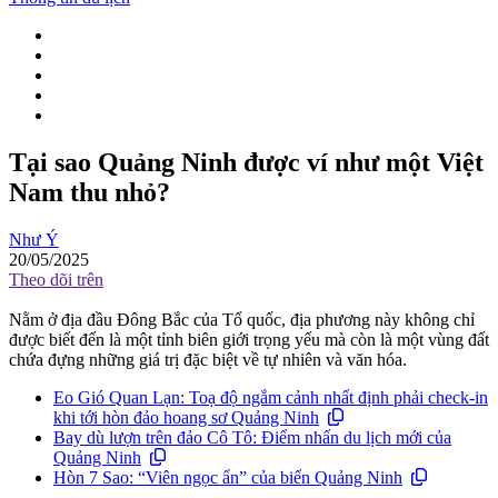
Tại sao Quảng Ninh được ví như một Việt
Nam thu nhỏ?
Như Ý
20/05/2025
Theo dõi trên
Nằm ở địa đầu Đông Bắc của Tổ quốc, địa phương này không chỉ
được biết đến là một tỉnh biên giới trọng yếu mà còn là một vùng đất
chứa đựng những giá trị đặc biệt về tự nhiên và văn hóa.
Eo Gió Quan Lạn: Toạ độ ngắm cảnh nhất định phải check-in
khi tới hòn đảo hoang sơ Quảng Ninh
Bay dù lượn trên đảo Cô Tô: Điểm nhấn du lịch mới của
Quảng Ninh
Hòn 7 Sao: “Viên ngọc ẩn” của biển Quảng Ninh