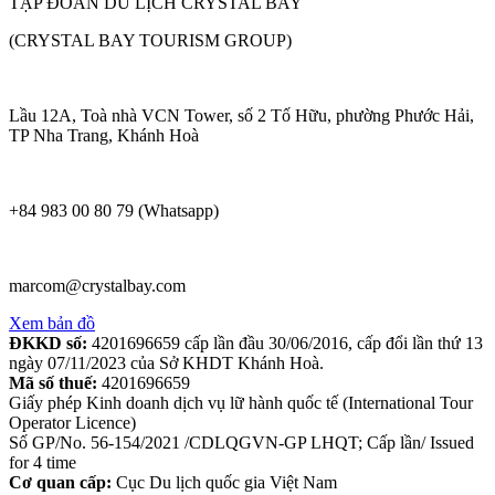
TẬP ĐOÀN DU LỊCH CRYSTAL BAY
(CRYSTAL BAY TOURISM GROUP)
Lầu 12A, Toà nhà VCN Tower, số 2 Tố Hữu, phường Phước Hải,
TP Nha Trang, Khánh Hoà
+84 983 00 80 79 (Whatsapp)
marcom@crystalbay.com
Xem bản đồ
ĐKKD số:
4201696659 cấp lần đầu 30/06/2016, cấp đổi lần thứ 13
ngày 07/11/2023 của Sở KHDT Khánh Hoà.
Mã số thuế:
4201696659
Giấy phép Kinh doanh dịch vụ lữ hành quốc tế (International Tour
Operator Licence)
Số GP/No. 56-154/2021 /CDLQGVN-GP LHQT; Cấp lần/ Issued
for 4 time
Cơ quan cấp:
Cục Du lịch quốc gia Việt Nam