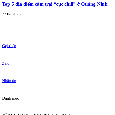
Top 5 địa điểm cắm trại “cực chill” ở Quảng Ninh
22.04.2025
Gọi điện
Zalo
Nhắn tin
Danh mục