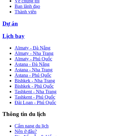
Về chúng tôi
Ban lãnh đạo
Thành viên
Dự án
Lịch bay
Almaty - Đà Nẵng
Almaty - Nha Trang
Almaty - Phú Quốc
Astana - Đà Nẵng
Astana - Nha Trang
Astana - Phú Quốc
Bishkek - Nha Trang
Bishkek - Phú Quốc
Tashkent - Nha Trang
Tashkent - Phú Quốc
Đài Loan - Phú Quốc
Thông tin du lịch
Cẩm nang du lịch
Nên ở đâu?