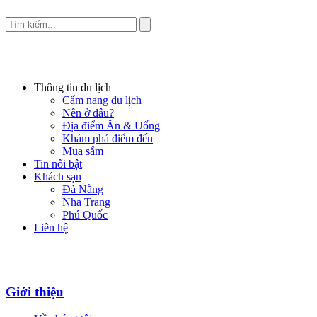
Thông tin du lịch
Cẩm nang du lịch
Nên ở đâu?
Địa điểm Ăn & Uống
Khám phá điểm đến
Mua sắm
Tin nổi bật
Khách sạn
Đà Nẵng
Nha Trang
Phú Quốc
Liên hệ
Giới thiệu