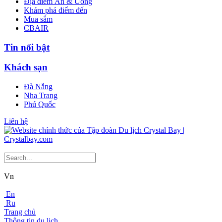
Địa điểm Ăn & Uống
Khám phá điểm đến
Mua sắm
CBAIR
Tin nổi bật
Khách sạn
Đà Nẵng
Nha Trang
Phú Quốc
Liên hệ
Vn
En
Ru
Trang chủ
Thông tin du lịch