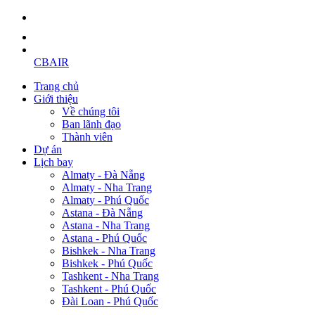
CBAIR
Trang chủ
Giới thiệu
Về chúng tôi
Ban lãnh đạo
Thành viên
Dự án
Lịch bay
Almaty - Đà Nẵng
Almaty - Nha Trang
Almaty - Phú Quốc
Astana - Đà Nẵng
Astana - Nha Trang
Astana - Phú Quốc
Bishkek - Nha Trang
Bishkek - Phú Quốc
Tashkent - Nha Trang
Tashkent - Phú Quốc
Đài Loan - Phú Quốc