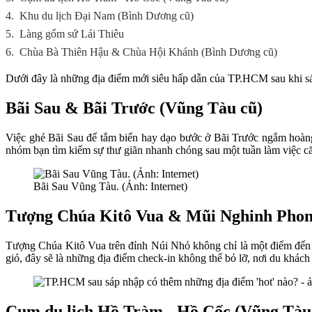
4.
Khu du lịch Đại Nam (Bình Dương cũ)
5.
Làng gốm sứ Lái Thiêu
6.
Chùa Bà Thiên Hậu & Chùa Hội Khánh (Bình Dương cũ)
Dưới đây là những địa điểm mới siêu hấp dẫn của TP.HCM sau khi s
Bãi Sau & Bãi Trước (Vũng Tàu cũ)
Việc ghé Bãi Sau để tắm biển hay dạo bước ở Bãi Trước ngắm hoàng
nhóm bạn tìm kiếm sự thư giãn nhanh chóng sau một tuần làm việc c
Bãi Sau Vũng Tàu. (Ảnh: Internet)
Tượng Chúa Kitô Vua & Mũi Nghinh Phon
Tượng Chúa Kitô Vua trên đỉnh Núi Nhỏ không chỉ là một điểm đến 
gió, đây sẽ là những địa điểm check-in không thể bỏ lỡ, nơi du khách
Cụm du lịch Hồ Tràm - Hồ Cốc (Vũng Tàu