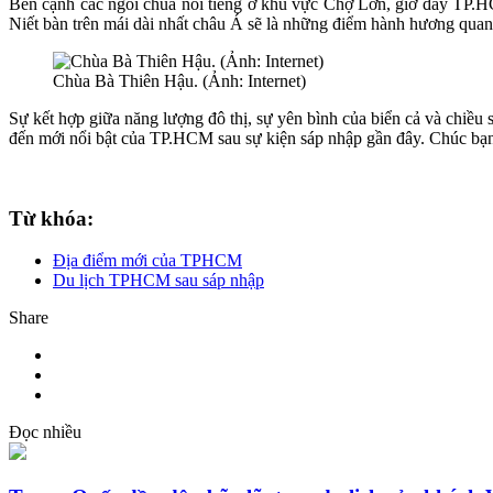
Bên cạnh các ngôi chùa nổi tiếng ở khu vực Chợ Lớn, giờ đây TP.
Niết bàn trên mái dài nhất châu Á sẽ là những điểm hành hương quan 
Chùa Bà Thiên Hậu. (Ảnh: Internet)
Sự kết hợp giữa năng lượng đô thị, sự yên bình của biển cả và chiề
đến mới nổi bật của TP.HCM sau sự kiện sáp nhập gần đây. Chúc bạn
Từ khóa:
Địa điểm mới của TPHCM
Du lịch TPHCM sau sáp nhập
Share
Đọc nhiều