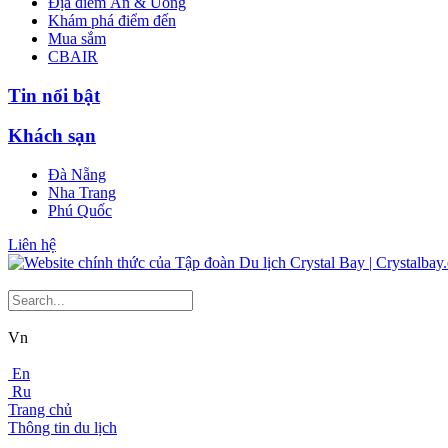
Địa điểm Ăn & Uống
Khám phá điểm đến
Mua sắm
CBAIR
Tin nổi bật
Khách sạn
Đà Nẵng
Nha Trang
Phú Quốc
Liên hệ
Vn
En
Ru
Trang chủ
Thông tin du lịch