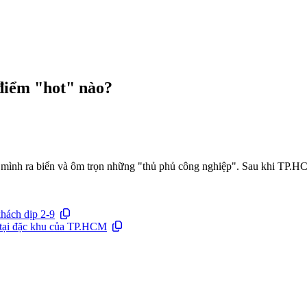
điểm "hot" nào?
mình ra biển và ôm trọn những "thủ phủ công nghiệp". Sau khi TP.H
hách dịp 2-9
o tại đặc khu của TP.HCM