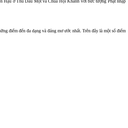
hiên Hậu ở Thủ Dầu Một và Chùa Hội Khánh với bức tượng Phật nhập
những điểm đến đa dạng và đáng mơ ước nhất. Trên đây là một số điểm