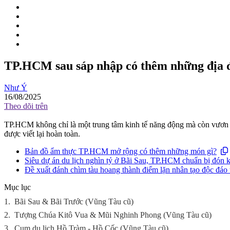
TP.HCM sau sáp nhập có thêm những địa 
Như Ý
16/08/2025
Theo dõi trên
TP.HCM không chỉ là một trung tâm kinh tế năng động mà còn vươn 
được viết lại hoàn toàn.
Bản đồ ẩm thực TP.HCM mở rộng có thêm những món gì?
Siêu dự án du lịch nghìn tỷ ở Bãi Sau, TP.HCM chuẩn bị đón k
Đề xuất đánh chìm tàu hoang thành điểm lặn nhân tạo độc đá
Mục lục
1.
Bãi Sau & Bãi Trước (Vũng Tàu cũ)
2.
Tượng Chúa Kitô Vua & Mũi Nghinh Phong (Vũng Tàu cũ)
3.
Cụm du lịch Hồ Tràm - Hồ Cốc (Vũng Tàu cũ)