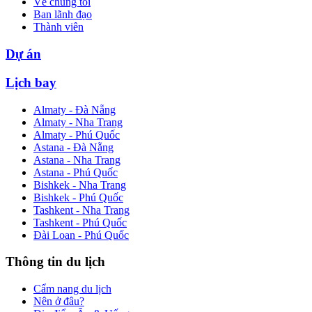
Về chúng tôi
Ban lãnh đạo
Thành viên
Dự án
Lịch bay
Almaty - Đà Nẵng
Almaty - Nha Trang
Almaty - Phú Quốc
Astana - Đà Nẵng
Astana - Nha Trang
Astana - Phú Quốc
Bishkek - Nha Trang
Bishkek - Phú Quốc
Tashkent - Nha Trang
Tashkent - Phú Quốc
Đài Loan - Phú Quốc
Thông tin du lịch
Cẩm nang du lịch
Nên ở đâu?