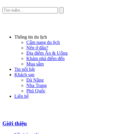
Thông tin du lịch
Cẩm nang du lịch
Nên ở đâu?
Địa điểm Ăn & Uống
Khám phá điểm đến
Mua sắm
Tin nổi bật
Khách sạn
Đà Nẵng
Nha Trang
Phú Quốc
Liên hệ
Giới thiệu