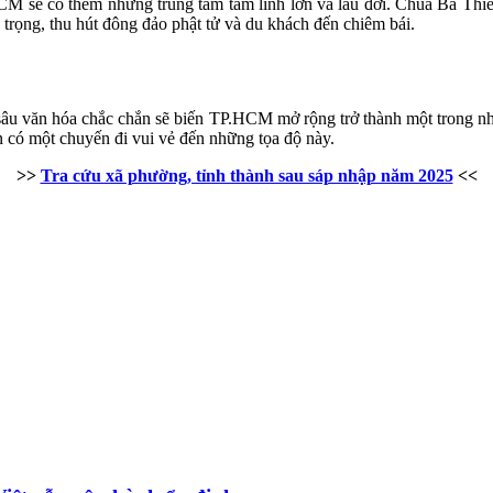
HCM sẽ có thêm những trung tâm tâm linh lớn và lâu đời. Chùa Bà T
trọng, thu hút đông đảo phật tử và du khách đến chiêm bái.
u sâu văn hóa chắc chắn sẽ biến TP.HCM mở rộng trở thành một trong 
 có một chuyến đi vui vẻ đến những tọa độ này.
>>
Tra cứu xã phường, tỉnh thành sau sáp nhập năm 2025
<<