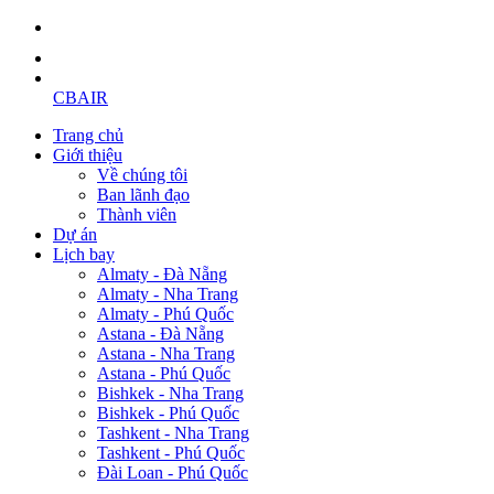
CBAIR
Trang chủ
Giới thiệu
Về chúng tôi
Ban lãnh đạo
Thành viên
Dự án
Lịch bay
Almaty - Đà Nẵng
Almaty - Nha Trang
Almaty - Phú Quốc
Astana - Đà Nẵng
Astana - Nha Trang
Astana - Phú Quốc
Bishkek - Nha Trang
Bishkek - Phú Quốc
Tashkent - Nha Trang
Tashkent - Phú Quốc
Đài Loan - Phú Quốc