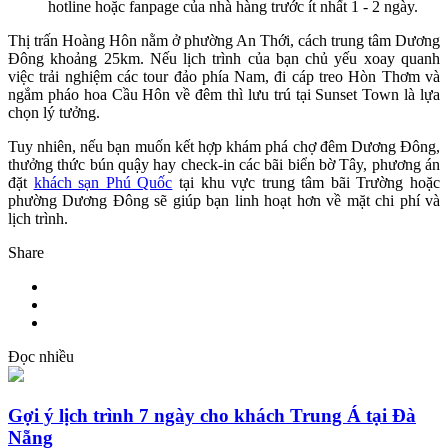
hotline hoặc fanpage của nhà hàng trước ít nhất 1 - 2 ngày.
Thị trấn Hoàng Hôn nằm ở phường An Thới, cách trung tâm Dương
Đông khoảng 25km. Nếu lịch trình của bạn chủ yếu xoay quanh
việc trải nghiệm các tour đảo phía Nam, đi cáp treo Hòn Thơm và
ngắm pháo hoa Cầu Hôn về đêm thì lưu trú tại Sunset Town là lựa
chọn lý tưởng.
Tuy nhiên, nếu bạn muốn kết hợp khám phá chợ đêm Dương Đông,
thưởng thức bún quậy hay check-in các bãi biển bờ Tây, phương án
đặt
khách sạn Phú Quốc
tại khu vực trung tâm bãi Trường hoặc
phường Dương Đông sẽ giúp bạn linh hoạt hơn về mặt chi phí và
lịch trình.
Share
Đọc nhiều
Gợi ý lịch trình 7 ngày cho khách Trung Á tại Đà
Nẵng