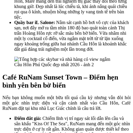
Hôn, Mare mang đến trải nghiệm thị giác thay đổi theo từng
khung giờ. Đẹp nhất là lúc chiều tà, khi ánh nắng quái chiều
rọi qua ô kính, nhuộm hồng những ly vang tinh tế trên bàn
tiệc.
Quầy bar iL Salone:
Nằm sát cạnh hồ bơi vô cực của khách
sạn, nơi đây mở ra tầm nhìn 180 độ bao quát toàn cảnh Thị
trấn Hoàng Hôn rực rỡ sắc màu bên bờ biển. Vừa nhâm nhi
một ly cocktail cổ điển, vừa ngắm mặt trời từ từ lặn xuống
ngay khoảng trống giữa hai nhánh Cầu Hôn là khoảnh khắc
đắt giá đáng trải nghiệm một lần trong đời.
Café RuNam Sunset Town – Điểm hẹn
bình yên bên bờ biển
Nếu bạn không muốn một bữa tối quá cầu kỳ nhưng vẫn đòi hỏi
một góc nhìn trực diện và cận cảnh nhất vào Cầu Hôn, Café
RuNam đặt tại khu nhà Lục Giác chính là câu trả lời.
Điểm đắt giá:
Chiếm lĩnh vị trí ngay sát lối dẫn lên cầu và
sân khấu "Kiss Of The Sea", RuNam mang đến một góc nhìn
trực diện ở cự ly rất gần. Không gian quán được thiết kế theo