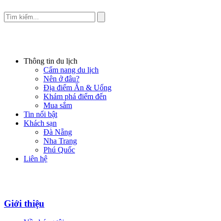
Thông tin du lịch
Cẩm nang du lịch
Nên ở đâu?
Địa điểm Ăn & Uống
Khám phá điểm đến
Mua sắm
Tin nổi bật
Khách sạn
Đà Nẵng
Nha Trang
Phú Quốc
Liên hệ
Giới thiệu