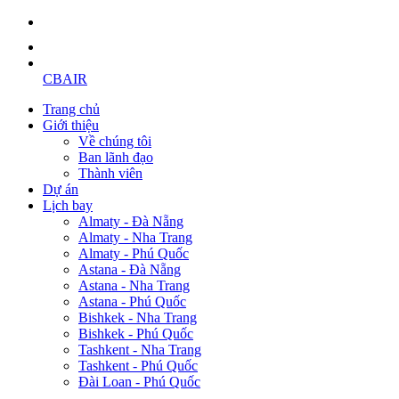
CBAIR
Trang chủ
Giới thiệu
Về chúng tôi
Ban lãnh đạo
Thành viên
Dự án
Lịch bay
Almaty - Đà Nẵng
Almaty - Nha Trang
Almaty - Phú Quốc
Astana - Đà Nẵng
Astana - Nha Trang
Astana - Phú Quốc
Bishkek - Nha Trang
Bishkek - Phú Quốc
Tashkent - Nha Trang
Tashkent - Phú Quốc
Đài Loan - Phú Quốc