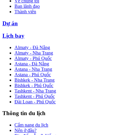
Về chúng tôi
Ban lãnh đạo
Thành viên
Dự án
Lịch bay
Almaty - Đà Nẵng
Almaty - Nha Trang
Almaty - Phú Quốc
Astana - Đà Nẵng
Astana - Nha Trang
Astana - Phú Quốc
Bishkek - Nha Trang
Bishkek - Phú Quốc
Tashkent - Nha Trang
Tashkent - Phú Quốc
Đài Loan - Phú Quốc
Thông tin du lịch
Cẩm nang du lịch
Nên ở đâu?