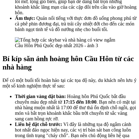
lối mở, lộng gió biển, giúp bạn dễ dàng bắt trọn những
khoảnh khắc lãng mạn của các cặp đôi trên cầu vào giờ hoàng
hôn.
Ẩm thực:
Quán nổi tiếng với thực đơn đồ uống phong phú từ
cà phê phin đương đại, trà trái cây nhiệt đới cho đến các món
bánh ngọt tinh tế và đồ nướng nhẹ cho buổi tối.
Bí kíp săn ảnh hoàng hôn Cầu Hôn từ các
nhà hàng
Để có một buổi tối hoàn hảo tại các tọa độ này, du khách nên lưu ý
một số kinh nghiệm thực tế sau:
Thời gian vàng đặt bàn:
Hoàng hôn Phú Quốc bắt đầu
chuyển màu đẹp nhất từ
17:15 đến 18:00
. Bạn nên có mặt tại
nhà hàng muộn nhất là 17:00 để thư thả ổn định chỗ ngồi, gọi
món và bắt trọn khoảnh khắc bầu trời chuyển từ sắc vàng
sang cam hồng rực rỡ.
Liên hệ đặt chỗ trước:
Vì đây là những tọa độ ngắm cảnh
hot nhất đảo ngọc hiện nay, các vị trí bàn sát ban công luôn
trong tình trạng "cháy chỗ". Bạn nên chủ động liên hệ qua