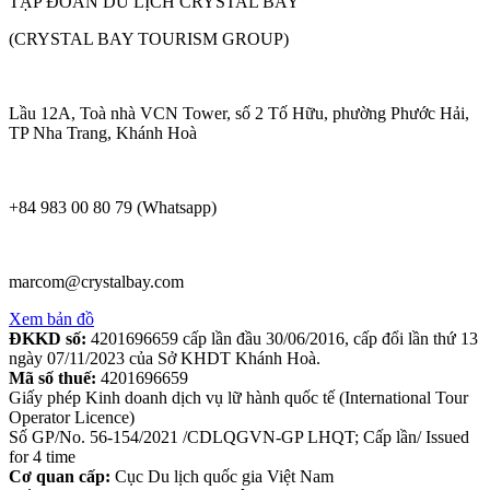
TẬP ĐOÀN DU LỊCH CRYSTAL BAY
(CRYSTAL BAY TOURISM GROUP)
Lầu 12A, Toà nhà VCN Tower, số 2 Tố Hữu, phường Phước Hải,
TP Nha Trang, Khánh Hoà
+84 983 00 80 79 (Whatsapp)
marcom@crystalbay.com
Xem bản đồ
ĐKKD số:
4201696659 cấp lần đầu 30/06/2016, cấp đổi lần thứ 13
ngày 07/11/2023 của Sở KHDT Khánh Hoà.
Mã số thuế:
4201696659
Giấy phép Kinh doanh dịch vụ lữ hành quốc tế (International Tour
Operator Licence)
Số GP/No. 56-154/2021 /CDLQGVN-GP LHQT; Cấp lần/ Issued
for 4 time
Cơ quan cấp:
Cục Du lịch quốc gia Việt Nam