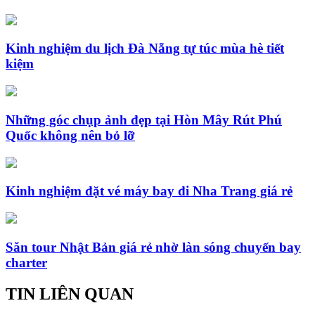
Kinh nghiệm du lịch Đà Nẵng tự túc mùa hè tiết
kiệm
Những góc chụp ảnh đẹp tại Hòn Mây Rút Phú
Quốc không nên bỏ lỡ
Kinh nghiệm đặt vé máy bay đi Nha Trang giá rẻ
Săn tour Nhật Bản giá rẻ nhờ làn sóng chuyến bay
charter
TIN LIÊN QUAN