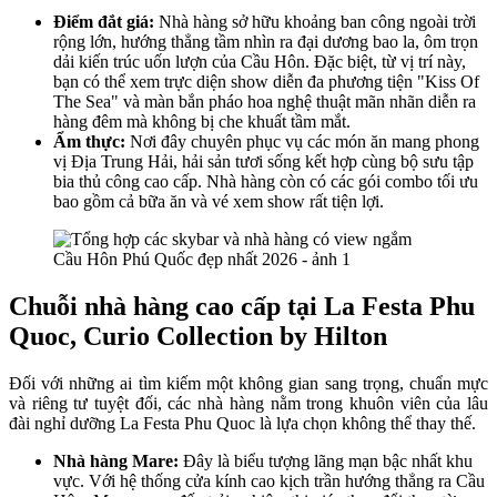
Điểm đắt giá:
Nhà hàng sở hữu khoảng ban công ngoài trời
rộng lớn, hướng thẳng tầm nhìn ra đại dương bao la, ôm trọn
dải kiến trúc uốn lượn của Cầu Hôn. Đặc biệt, từ vị trí này,
bạn có thể xem trực diện show diễn đa phương tiện "Kiss Of
The Sea" và màn bắn pháo hoa nghệ thuật mãn nhãn diễn ra
hàng đêm mà không bị che khuất tầm mắt.
Ẩm thực:
Nơi đây chuyên phục vụ các món ăn mang phong
vị Địa Trung Hải, hải sản tươi sống kết hợp cùng bộ sưu tập
bia thủ công cao cấp. Nhà hàng còn có các gói combo tối ưu
bao gồm cả bữa ăn và vé xem show rất tiện lợi.
Chuỗi nhà hàng cao cấp tại La Festa Phu
Quoc, Curio Collection by Hilton
Đối với những ai tìm kiếm một không gian sang trọng, chuẩn mực
và riêng tư tuyệt đối, các nhà hàng nằm trong khuôn viên của lâu
đài nghỉ dưỡng La Festa Phu Quoc là lựa chọn không thể thay thế.
Nhà hàng Mare:
Đây là biểu tượng lãng mạn bậc nhất khu
vực. Với hệ thống cửa kính cao kịch trần hướng thẳng ra Cầu