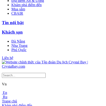
Địa điểm Ăn & Uống
Khám phá điểm đến
Mua sắm
CBAIR
Tin nổi bật
Khách sạn
Đà Nẵng
Nha Trang
Phú Quốc
Liên hệ
Vn
En
Ru
Trang chủ
Khám phá điểm đến