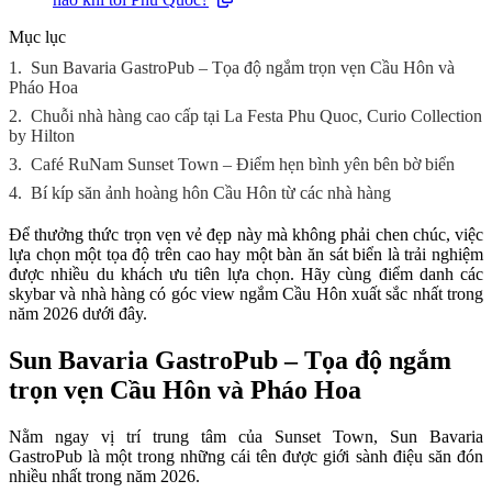
Mục lục
1.
Sun Bavaria GastroPub – Tọa độ ngắm trọn vẹn Cầu Hôn và
Pháo Hoa
2.
Chuỗi nhà hàng cao cấp tại La Festa Phu Quoc, Curio Collection
by Hilton
3.
Café RuNam Sunset Town – Điểm hẹn bình yên bên bờ biển
4.
Bí kíp săn ảnh hoàng hôn Cầu Hôn từ các nhà hàng
Để thưởng thức trọn vẹn vẻ đẹp này mà không phải chen chúc, việc
lựa chọn một tọa độ trên cao hay một bàn ăn sát biển là trải nghiệm
được nhiều du khách ưu tiên lựa chọn. Hãy cùng điểm danh các
skybar và nhà hàng có góc view ngắm Cầu Hôn xuất sắc nhất trong
năm 2026 dưới đây.
Sun Bavaria GastroPub – Tọa độ ngắm
trọn vẹn Cầu Hôn và Pháo Hoa
Nằm ngay vị trí trung tâm của Sunset Town, Sun Bavaria
GastroPub là một trong những cái tên được giới sành điệu săn đón
nhiều nhất trong năm 2026.