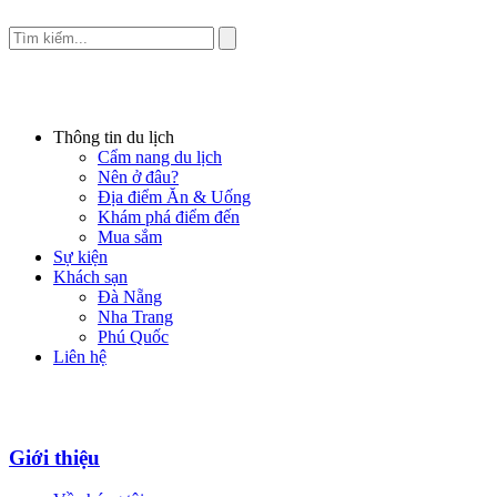
Thông tin du lịch
Cẩm nang du lịch
Nên ở đâu?
Địa điểm Ăn & Uống
Khám phá điểm đến
Mua sắm
Sự kiện
Khách sạn
Đà Nẵng
Nha Trang
Phú Quốc
Liên hệ
Giới thiệu