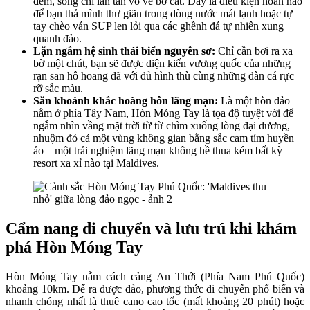
đềm, sóng chỉ lăn tăn vỗ về bờ cát. Đây là điều kiện hoàn hảo
để bạn thả mình thư giãn trong dòng nước mát lạnh hoặc tự
tay chèo ván SUP len lỏi qua các ghềnh đá tự nhiên xung
quanh đảo.
Lặn ngắm hệ sinh thái biển nguyên sơ:
Chỉ cần bơi ra xa
bờ một chút, bạn sẽ được diện kiến vương quốc của những
rạn san hô hoang dã với đủ hình thù cùng những đàn cá rực
rỡ sắc màu.
Săn khoảnh khắc hoàng hôn lãng mạn:
Là một hòn đảo
nằm ở phía Tây Nam, Hòn Móng Tay là tọa độ tuyệt vời để
ngắm nhìn vầng mặt trời từ từ chìm xuống lòng đại dương,
nhuộm đỏ cả một vùng không gian bằng sắc cam tím huyền
ảo – một trải nghiệm lãng mạn không hề thua kém bất kỳ
resort xa xỉ nào tại Maldives.
Cẩm nang di chuyển và lưu trú khi khám
phá Hòn Móng Tay
Hòn Móng Tay nằm cách cảng An Thới (Phía Nam Phú Quốc)
khoảng 10km. Để ra được đảo, phương thức di chuyển phổ biến và
nhanh chóng nhất là thuê cano cao tốc (mất khoảng 20 phút) hoặc