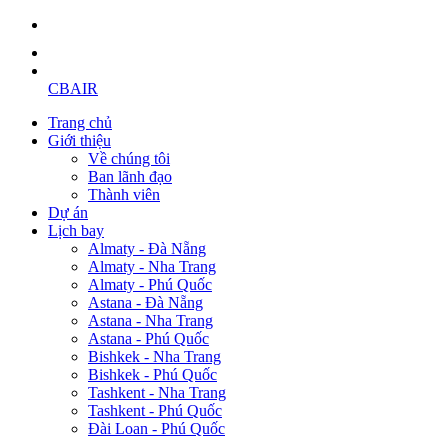
CBAIR
Trang chủ
Giới thiệu
Về chúng tôi
Ban lãnh đạo
Thành viên
Dự án
Lịch bay
Almaty - Đà Nẵng
Almaty - Nha Trang
Almaty - Phú Quốc
Astana - Đà Nẵng
Astana - Nha Trang
Astana - Phú Quốc
Bishkek - Nha Trang
Bishkek - Phú Quốc
Tashkent - Nha Trang
Tashkent - Phú Quốc
Đài Loan - Phú Quốc