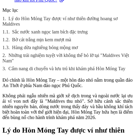
Mục lục
1.
Lý do Hòn Móng Tay được ví như thiên đường hoang sơ
Maldives
1.1.
Sắc nước xanh ngọc lam bích đặc trưng
1.2.
Bờ cát trắng mịn kem mượt mà
1.3.
Hàng dừa nghiêng bóng mộng mơ
2.
Những trải nghiệm tuyệt vời không thể bỏ lỡ tại "Maldives Việt
Nam"
3.
Cẩm nang di chuyển và lưu trú khi khám phá Hòn Móng Tay
Đó chính là Hòn Móng Tay – một hòn đảo nhỏ nằm trong quần đảo
An Thới ở phía Nam đảo ngọc Phú Quốc.
Không phải ngẫu nhiên mà giới xê dịch trong và ngoài nước lại ưu
ái ví von nơi đây là "Maldives thu nhỏ". Sở hữu cảnh sắc thiên
nhiên nguyên bản, dòng nước trong thấy đáy và bầu không khí tách
biệt hoàn toàn với thế giới hiện đại, Hòn Móng Tay hứa hẹn là điểm
đến bùng nổ cho hành trình khám phá năm 2026.
Lý do Hòn Móng Tay được ví như thiên