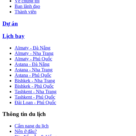
Về chúng tôi
Ban lãnh đạo
Thành viên
Dự án
Lịch bay
Almaty - Đà Nẵng
Almaty - Nha Trang
Almaty - Phú Quốc
Astana - Đà Nẵng
Astana - Nha Trang
Astana - Phú Quốc
Bishkek - Nha Trang
Bishkek - Phú Quốc
Tashkent - Nha Trang
Tashkent - Phú Quốc
Đài Loan - Phú Quốc
Thông tin du lịch
Cẩm nang du lịch
Nên ở đâu?