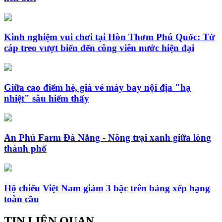
Kinh nghiệm vui chơi tại Hòn Thơm Phú Quốc: Từ
cáp treo vượt biển đến công viên nước hiện đại
Giữa cao điểm hè, giá vé máy bay nội địa "hạ
nhiệt" sâu hiếm thấy
An Phú Farm Đà Nẵng - Nông trại xanh giữa lòng
thành phố
Hộ chiếu Việt Nam giảm 3 bậc trên bảng xếp hạng
toàn cầu
TIN LIÊN QUAN