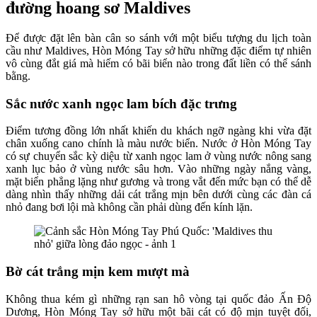
đường hoang sơ Maldives
Để được đặt lên bàn cân so sánh với một biểu tượng du lịch toàn
cầu như Maldives, Hòn Móng Tay sở hữu những đặc điểm tự nhiên
vô cùng đắt giá mà hiếm có bãi biển nào trong đất liền có thể sánh
bằng.
Sắc nước xanh ngọc lam bích đặc trưng
Điểm tương đồng lớn nhất khiến du khách ngỡ ngàng khi vừa đặt
chân xuống cano chính là màu nước biển. Nước ở Hòn Móng Tay
có sự chuyển sắc kỳ diệu từ xanh ngọc lam ở vùng nước nông sang
xanh lục bảo ở vùng nước sâu hơn. Vào những ngày nắng vàng,
mặt biển phẳng lặng như gương và trong vắt đến mức bạn có thể dễ
dàng nhìn thấy những dải cát trắng mịn bên dưới cùng các đàn cá
nhỏ đang bơi lội mà không cần phải dùng đến kính lặn.
Bờ cát trắng mịn kem mượt mà
Không thua kém gì những rạn san hô vòng tại quốc đảo Ấn Độ
Dương, Hòn Móng Tay sở hữu một bãi cát có độ mịn tuyệt đối,