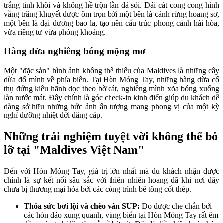
trắng tinh khôi và không hề trộn lẫn đá sỏi. Dải cát cong cong hình
vầng trăng khuyết được ôm trọn bởi một bên là cánh rừng hoang sơ,
một bên là đại dương bao la, tạo nên cấu trúc phong cảnh hài hòa,
vừa riêng tư vừa phóng khoáng.
Hàng dừa nghiêng bóng mộng mơ
Một "đặc sản" hình ảnh không thể thiếu của Maldives là những cây
dừa đổ mình về phía biển. Tại Hòn Móng Tay, những hàng dừa cổ
thụ đứng kiêu hãnh dọc theo bờ cát, nghiêng mình xõa bóng xuống
làn nước mát. Đây chính là góc check-in kinh điển giúp du khách dễ
dàng sở hữu những bức ảnh ấn tượng mang phong vị của một kỳ
nghỉ dưỡng nhiệt đới đẳng cấp.
Những trải nghiệm tuyệt vời không thể bỏ
lỡ tại "Maldives Việt Nam"
Đến với Hòn Móng Tay, giá trị lớn nhất mà du khách nhận được
chính là sự kết nối sâu sắc với thiên nhiên hoang dã khi nơi đây
chưa bị thương mại hóa bởi các công trình bê tông cốt thép.
Thỏa sức bơi lội và chèo ván SUP:
Do được che chắn bởi
các hòn đảo xung quanh, vùng biển tại Hòn Móng Tay rất êm