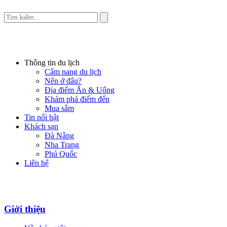
Thông tin du lịch
Cẩm nang du lịch
Nên ở đâu?
Địa điểm Ăn & Uống
Khám phá điểm đến
Mua sắm
Tin nổi bật
Khách sạn
Đà Nẵng
Nha Trang
Phú Quốc
Liên hệ
Giới thiệu