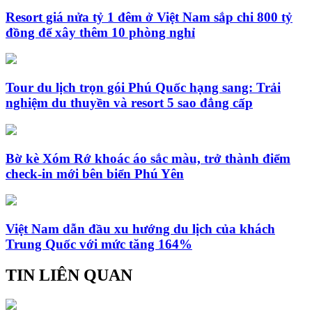
Resort giá nửa tỷ 1 đêm ở Việt Nam sắp chi 800 tỷ
đồng để xây thêm 10 phòng nghỉ
Tour du lịch trọn gói Phú Quốc hạng sang: Trải
nghiệm du thuyền và resort 5 sao đẳng cấp
Bờ kè Xóm Rớ khoác áo sắc màu, trở thành điểm
check-in mới bên biển Phú Yên
Việt Nam dẫn đầu xu hướng du lịch của khách
Trung Quốc với mức tăng 164%
TIN LIÊN QUAN