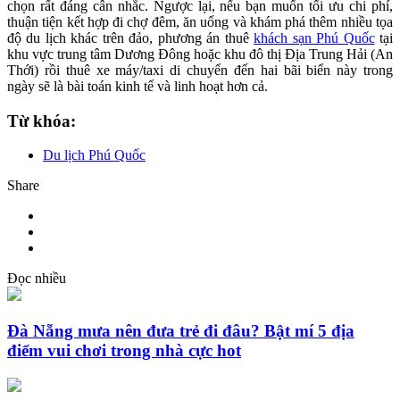
chọn rất đáng cân nhắc. Ngược lại, nếu bạn muốn tối ưu chi phí,
thuận tiện kết hợp đi chợ đêm, ăn uống và khám phá thêm nhiều tọa
độ du lịch khác trên đảo, phương án thuê
khách sạn Phú Quốc
tại
khu vực trung tâm Dương Đông hoặc khu đô thị Địa Trung Hải (An
Thới) rồi thuê xe máy/taxi di chuyển đến hai bãi biển này trong
ngày sẽ là bài toán kinh tế và linh hoạt hơn cả.
Từ khóa:
Du lịch Phú Quốc
Share
Đọc nhiều
Đà Nẵng mưa nên đưa trẻ đi đâu? Bật mí 5 địa
điểm vui chơi trong nhà cực hot