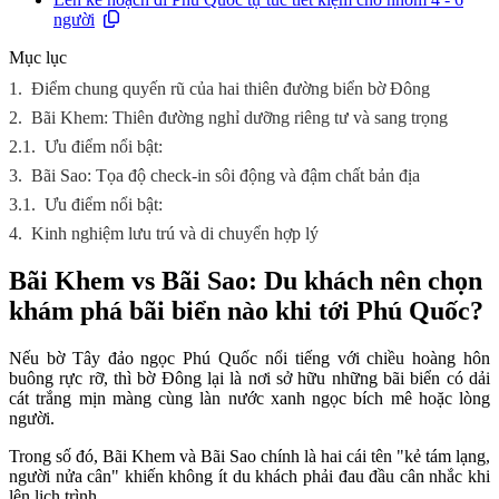
người
Mục lục
1.
Điểm chung quyến rũ của hai thiên đường biển bờ Đông
2.
Bãi Khem: Thiên đường nghỉ dưỡng riêng tư và sang trọng
2.1.
Ưu điểm nổi bật:
3.
Bãi Sao: Tọa độ check-in sôi động và đậm chất bản địa
3.1.
Ưu điểm nổi bật:
4.
Kinh nghiệm lưu trú và di chuyển hợp lý
Bãi Khem vs Bãi Sao: Du khách nên chọn
khám phá bãi biển nào khi tới Phú Quốc?
Nếu bờ Tây đảo ngọc Phú Quốc nổi tiếng với chiều hoàng hôn
buông rực rỡ, thì bờ Đông lại là nơi sở hữu những bãi biển có dải
cát trắng mịn màng cùng làn nước xanh ngọc bích mê hoặc lòng
người.
Trong số đó, Bãi Khem và Bãi Sao chính là hai cái tên "kẻ tám lạng,
người nửa cân" khiến không ít du khách phải đau đầu cân nhắc khi
lên lịch trình.