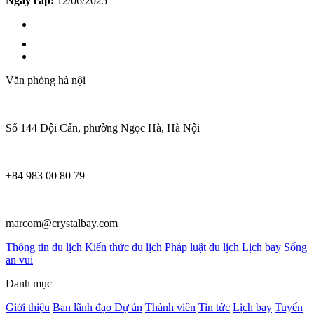
Ngày cấp:
12/06/2025
Văn phòng hà nội
Số 144 Đội Cấn, phường Ngọc Hà, Hà Nội
+84 983 00 80 79
marcom@crystalbay.com
Thông tin du lịch
Kiến thức du lịch
Pháp luật du lịch
Lịch bay
Sống
an vui
Danh mục
Giới thiệu
Ban lãnh đạo
Dự án
Thành viên
Tin tức
Lịch bay
Tuyển