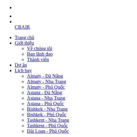
CBAIR
Trang chủ
Giới thiệu
Về chúng tôi
Ban lãnh đạo
Thành viên
Dự án
Lịch bay
Almaty - Đà Nẵng
Almaty - Nha Trang
Almaty - Phú Quốc
Astana - Đà Nẵng
Astana - Nha Trang
Astana - Phú Quốc
Bishkek - Nha Trang
Bishkek - Phú Quốc
Tashkent - Nha Trang
Tashkent - Phú Quốc
Đài Loan - Phú Quốc