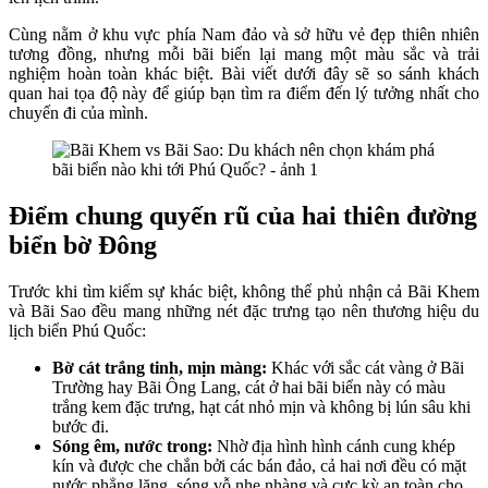
Cùng nằm ở khu vực phía Nam đảo và sở hữu vẻ đẹp thiên nhiên
tương đồng, nhưng mỗi bãi biển lại mang một màu sắc và trải
nghiệm hoàn toàn khác biệt. Bài viết dưới đây sẽ so sánh khách
quan hai tọa độ này để giúp bạn tìm ra điểm đến lý tưởng nhất cho
chuyến đi của mình.
Điểm chung quyến rũ của hai thiên đường
biển bờ Đông
Trước khi tìm kiếm sự khác biệt, không thể phủ nhận cả Bãi Khem
và Bãi Sao đều mang những nét đặc trưng tạo nên thương hiệu du
lịch biển Phú Quốc:
Bờ cát trắng tinh, mịn màng:
Khác với sắc cát vàng ở Bãi
Trường hay Bãi Ông Lang, cát ở hai bãi biển này có màu
trắng kem đặc trưng, hạt cát nhỏ mịn và không bị lún sâu khi
bước đi.
Sóng êm, nước trong:
Nhờ địa hình hình cánh cung khép
kín và được che chắn bởi các bán đảo, cả hai nơi đều có mặt
nước phẳng lặng, sóng vỗ nhẹ nhàng và cực kỳ an toàn cho