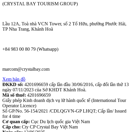
(CRYSTAL BAY TOURISM GROUP)
Lầu 12A, Toà nhà VCN Tower, số 2 Tố Hữu, phường Phước Hải,
TP Nha Trang, Khánh Hoà
+84 983 00 80 79 (Whatsapp)
marcom@crystalbay.com
Xem bản đồ
ĐKKD số:
4201696659 cấp lần đầu 30/06/2016, cấp đổi lần thứ 13
ngày 07/11/2023 của Sở KHDT Khánh Hoà.
Mã số thuế:
4201696659
Giấy phép Kinh doanh dịch vụ lữ hành quốc tế (International Tour
Operator Licence)
Số GP/No. 56-154/2021 /CDLQGVN-GP LHQT; Cấp lần/ Issued
for 4 time
Cơ quan cấp:
Cục Du lịch quốc gia Việt Nam
Cấp cho:
Cty CP Crystal Bay Việt Nam