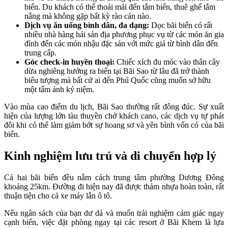
biển. Du khách có thể thoải mái đến tắm biển, thuê ghế tắm
nắng mà không gặp bất kỳ rào cản nào.
Dịch vụ ăn uống bình dân, đa dạng:
Dọc bãi biển có rất
nhiều nhà hàng hải sản địa phương phục vụ từ các món ăn gia
đình đến các món nhậu đặc sản với mức giá từ bình dân đến
trung cấp.
Góc check-in huyền thoại:
Chiếc xích đu móc vào thân cây
dừa nghiêng hướng ra biển tại Bãi Sao từ lâu đã trở thành
biểu tượng mà bất cứ ai đến Phú Quốc cũng muốn sở hữu
một tấm ảnh kỷ niệm.
Vào mùa cao điểm du lịch, Bãi Sao thường rất đông đúc. Sự xuất
hiện của lượng lớn tàu thuyền chở khách cano, các dịch vụ tự phát
đôi khi có thể làm giảm bớt sự hoang sơ và yên bình vốn có của bãi
biển.
Kinh nghiệm lưu trú và di chuyển hợp lý
Cả hai bãi biển đều nằm cách trung tâm phường Dương Đông
khoảng 25km. Đường đi hiện nay đã được thảm nhựa hoàn toàn, rất
thuận tiện cho cả xe máy lẫn ô tô.
Nếu ngân sách của bạn dư dả và muốn trải nghiệm cảm giác ngay
cạnh biển, việc đặt phòng ngay tại các resort ở Bãi Khem là lựa