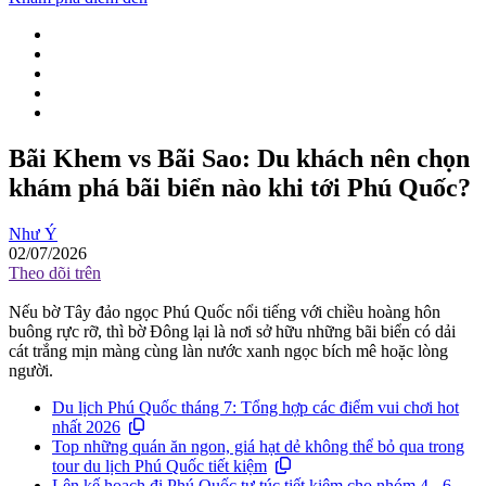
Bãi Khem vs Bãi Sao: Du khách nên chọn
khám phá bãi biển nào khi tới Phú Quốc?
Như Ý
02/07/2026
Theo dõi trên
Nếu bờ Tây đảo ngọc Phú Quốc nổi tiếng với chiều hoàng hôn
buông rực rỡ, thì bờ Đông lại là nơi sở hữu những bãi biển có dải
cát trắng mịn màng cùng làn nước xanh ngọc bích mê hoặc lòng
người.
Du lịch Phú Quốc tháng 7: Tổng hợp các điểm vui chơi hot
nhất 2026
Top những quán ăn ngon, giá hạt dẻ không thể bỏ qua trong
tour du lịch Phú Quốc tiết kiệm
Lên kế hoạch đi Phú Quốc tự túc tiết kiệm cho nhóm 4 - 6