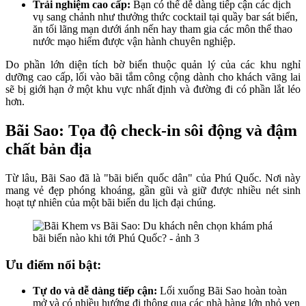
Trải nghiệm cao cấp:
Bạn có thể dễ dàng tiếp cận các dịch
vụ sang chảnh như thưởng thức cocktail tại quầy bar sát biển,
ăn tối lãng mạn dưới ánh nến hay tham gia các môn thể thao
nước mạo hiểm được vận hành chuyên nghiệp.
Do phần lớn diện tích bờ biển thuộc quản lý của các khu nghỉ
dưỡng cao cấp, lối vào bãi tắm công cộng dành cho khách vãng lai
sẽ bị giới hạn ở một khu vực nhất định và đường đi có phần lắt léo
hơn.
Bãi Sao: Tọa độ check-in sôi động và đậm
chất bản địa
Từ lâu, Bãi Sao đã là "bãi biển quốc dân" của Phú Quốc. Nơi này
mang vẻ đẹp phóng khoáng, gần gũi và giữ được nhiều nét sinh
hoạt tự nhiên của một bãi biển du lịch đại chúng.
Ưu điểm nổi bật:
Tự do và dễ dàng tiếp cận:
Lối xuống Bãi Sao hoàn toàn
mở và có nhiều hướng đi thông qua các nhà hàng lớn nhỏ ven