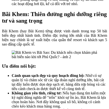
các hoạt động bơi lội, kể cả đối với trẻ nhỏ.
Bãi Khem: Thiên đường nghỉ dưỡng riêng
tư và sang trọng
Bãi Khem (hay Bãi Kem) từng được vinh danh trong top 50 bãi
biển đẹp nhất hành tinh. Điểm đặc trưng lớn nhất của Bãi Khem
hiện nay chính là sự xuất hiện của quần thể resort và khách sạn 5
sao đẳng cấp quốc tế.
Ưu điểm nổi bật:
Cảnh quan sạch đẹp và quy hoạch đồng bộ:
Nhờ có sự
quản lý và chăm sóc từ các tập đoàn nghỉ dưỡng lớn, bãi cát
tại đây luôn được dọn dẹp sạch sẽ, hàng dừa rợp bóng và các
tiểu cảnh check-in được thiết kế vô cùng tinh tế.
Không gian yên tĩnh, riêng tư:
Nếu bạn đang tìm kiếm một
kỳ nghỉ đúng nghĩa để "trốn" khỏi sự ồn ào, Bãi Khem là lựa
chọn hoàn hảo. Nơi đây không quá xô bồ, không có cảnh
chèo kéo khách mua hàng rong.