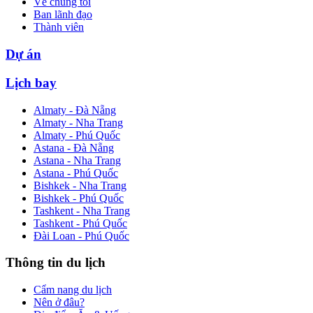
Về chúng tôi
Ban lãnh đạo
Thành viên
Dự án
Lịch bay
Almaty - Đà Nẵng
Almaty - Nha Trang
Almaty - Phú Quốc
Astana - Đà Nẵng
Astana - Nha Trang
Astana - Phú Quốc
Bishkek - Nha Trang
Bishkek - Phú Quốc
Tashkent - Nha Trang
Tashkent - Phú Quốc
Đài Loan - Phú Quốc
Thông tin du lịch
Cẩm nang du lịch
Nên ở đâu?