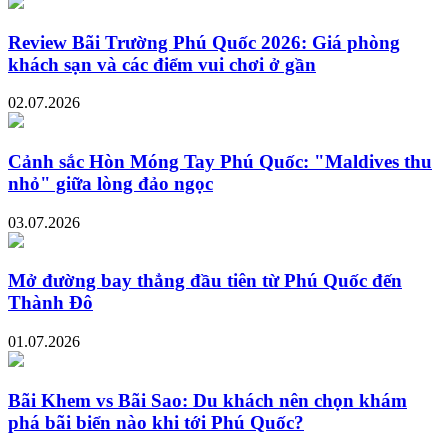
Review Bãi Trường Phú Quốc 2026: Giá phòng
khách sạn và các điểm vui chơi ở gần
02.07.2026
Cảnh sắc Hòn Móng Tay Phú Quốc: "Maldives thu
nhỏ" giữa lòng đảo ngọc
03.07.2026
Mở đường bay thẳng đầu tiên từ Phú Quốc đến
Thành Đô
01.07.2026
Bãi Khem vs Bãi Sao: Du khách nên chọn khám
phá bãi biển nào khi tới Phú Quốc?