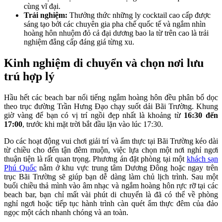
cùng vĩ đại.
Trải nghiệm:
Thưởng thức những ly cocktail cao cấp được
sáng tạo bởi các chuyên gia pha chế quốc tế và ngắm nhìn
hoàng hôn nhuộm đỏ cả đại dương bao la từ trên cao là trải
nghiệm đẳng cấp đáng giá từng xu.
Kinh nghiệm di chuyển và chọn nơi lưu
trú hợp lý
Hầu hết các beach bar nổi tiếng ngắm hoàng hôn đều phân bổ dọc
theo trục đường Trần Hưng Đạo chạy suốt dải Bãi Trường. Khung
giờ vàng để bạn có vị trí ngồi đẹp nhất là khoảng từ
16:30 đến
17:00
, trước khi mặt trời bắt đầu lặn vào lúc 17:30.
Do các hoạt động vui chơi giải trí và ẩm thực tại Bãi Trường kéo dài
từ chiều cho đến tận đêm muộn, việc lựa chọn một nơi nghỉ ngơi
thuận tiện là rất quan trọng. Phương án đặt phòng tại một
khách sạn
Phú Quốc
nằm ở khu vực trung tâm Dương Đông hoặc ngay trên
trục Bãi Trường sẽ giúp bạn dễ dàng làm chủ lịch trình. Sau một
buổi chiều thả mình vào âm nhạc và ngắm hoàng hôn rực rỡ tại các
beach bar, bạn chỉ mất vài phút di chuyển là đã có thể về phòng
nghỉ ngơi hoặc tiếp tục hành trình càn quét ẩm thực đêm của đảo
ngọc một cách nhanh chóng và an toàn.