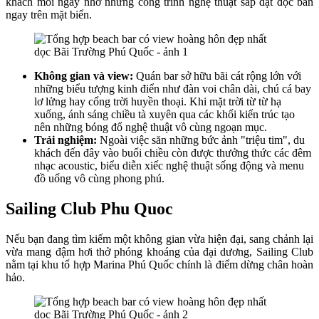
khách mỗi ngày nhờ những công trình nghệ thuật sắp đặt độc bản
ngay trên mặt biển.
Không gian và view:
Quán bar sở hữu bãi cát rộng lớn với
những biểu tượng kinh điển như đàn voi chân dài, chú cá bay
lơ lửng hay cổng trời huyền thoại. Khi mặt trời từ từ hạ
xuống, ánh sáng chiều tà xuyên qua các khối kiến trúc tạo
nên những bóng đổ nghệ thuật vô cùng ngoạn mục.
Trải nghiệm:
Ngoài việc săn những bức ảnh "triệu tim", du
khách đến đây vào buổi chiều còn được thưởng thức các đêm
nhạc acoustic, biểu diễn xiếc nghệ thuật sống động và menu
đồ uống vô cùng phong phú.
Sailing Club Phu Quoc
Nếu bạn đang tìm kiếm một không gian vừa hiện đại, sang chảnh lại
vừa mang đậm hơi thở phóng khoáng của đại dương, Sailing Club
nằm tại khu tổ hợp Marina Phú Quốc chính là điểm dừng chân hoàn
hảo.