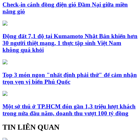
Check-in cánh đồng điện gió Đầm Nại giữa miền
nắng gió
Động đất 7,1 độ tại Kumamoto Nhật Bản khiến hơn
30 người thiệt mạng, 1 thực tập sinh Việt Nam
không quá khỏi
Top 3 món ngon "nhất định phải thử" để cảm nhận
trọn vẹn vị biển Phú Quốc
Một sở thú ở TP.HCM đón gần 1,3 triệu lượt khách
trong nửa đầu năm, doanh thu vượt 100 tỷ đồng
TIN LIÊN QUAN