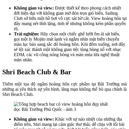
Không gian và view:
Được thiết kế theo phong cách nhiệt
đới hiện đại với không gian mở đón trọn gió biển, Sailing
Club sở hữu một hồ bơi vô cực sát bờ cát. View hoàng hôn tại
đây mang nét tĩnh lặng, tinh tế nhưng không kém phần quyến
rũ.
Trải nghiệm:
Hãy chọn một chiếc ghế lười êm ái sát biển,
gọi một ly Mojito mát lạnh và ngắm nhìn mặt biển chuyển
màu lục bảo sang sắc đỏ hoàng hôn. Khi đêm xuống, nơi đây
sẽ lột xác thành một không gian tiệc tùng bùng nổ với nhạc
EDM, các vũ công nóng bỏng và màn múa lửa nghệ thuật
mãn nhãn.
Shri Beach Club & Bar
Thêm một tọa độ ngắm hoàng hôn cực phẩm tại Bãi Trường mà
những ai yêu thích sự yên bình, lãng mạn không thể bỏ qua chính là
Shri Beach Club.
Không gian và view:
Khác với sự náo nhiệt của những địa
điểm trên, Shri mang lại cảm giác thư thái, dễ chịu với lối bài