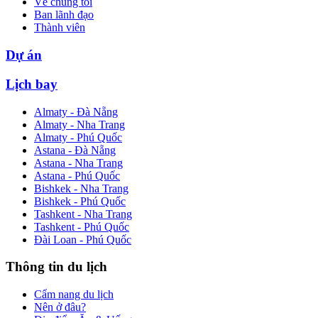
Về chúng tôi
Ban lãnh đạo
Thành viên
Dự án
Lịch bay
Almaty - Đà Nẵng
Almaty - Nha Trang
Almaty - Phú Quốc
Astana - Đà Nẵng
Astana - Nha Trang
Astana - Phú Quốc
Bishkek - Nha Trang
Bishkek - Phú Quốc
Tashkent - Nha Trang
Tashkent - Phú Quốc
Đài Loan - Phú Quốc
Thông tin du lịch
Cẩm nang du lịch
Nên ở đâu?