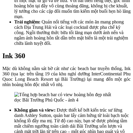
trí mộc mạc từ gỗ và tre nứa. Với bãi biển riêng biệt, góc nhìn
hoàng hôn tại đây vô cùng thoáng đãng, không bị che khuất,
lý tưởng cho các cặp đôi muốn tìm kiếm một buổi hẹn hò lãng
mạn.
Trải nghiệm:
Quán nổi tiếng với các món ăn mang phong
cách Địa Trung Hải và các loại cocktail được pha chế kỳ
công. Ngồi thưởng thức bữa tối lãng mạn dưới ánh nến và
ngắm ánh hoàng hôn tắt dần trên mặt biển là một trải nghiệm
chữa lành tuyệt đối.
Ink 360
Mặc dù không nằm sát bờ cát như các beach bar truyền thống, Ink
360 (tọa lạc trên tầng 19 của khu nghỉ dưỡng InterContinental Phu
Quoc Long Beach Resort tại Bãi Trường) lại mang đến một góc
nhìn hoàng hôn độc nhất vô nhị.
Không gian và view:
Được thiết kế bởi kiến trúc sư lừng
danh Ashley Sutton, quán bar lấy cảm hứng từ loài bạch tuộc
khổng lồ đầy ma mị. Từ độ cao này, bạn sẽ được phóng tầm
mắt chiêm ngưỡng toàn cảnh dải Bãi Trường uốn lượn và
cảnh mặt trời lặn từ trên cao – một góc nhìn bao quát và vô