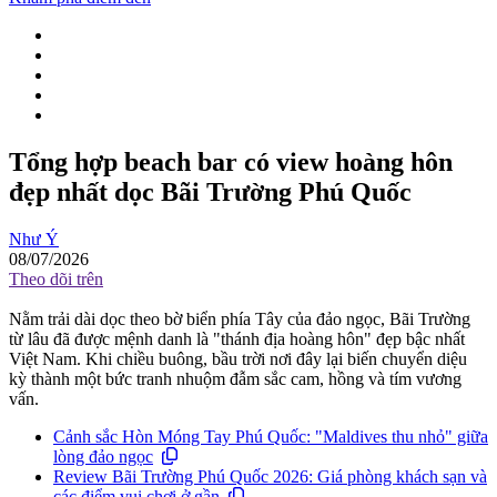
Tổng hợp beach bar có view hoàng hôn
đẹp nhất dọc Bãi Trường Phú Quốc
Như Ý
08/07/2026
Theo dõi trên
Nằm trải dài dọc theo bờ biển phía Tây của đảo ngọc, Bãi Trường
từ lâu đã được mệnh danh là "thánh địa hoàng hôn" đẹp bậc nhất
Việt Nam. Khi chiều buông, bầu trời nơi đây lại biến chuyển diệu
kỳ thành một bức tranh nhuộm đẫm sắc cam, hồng và tím vương
vấn.
Cảnh sắc Hòn Móng Tay Phú Quốc: "Maldives thu nhỏ" giữa
lòng đảo ngọc
Review Bãi Trường Phú Quốc 2026: Giá phòng khách sạn và
các điểm vui chơi ở gần