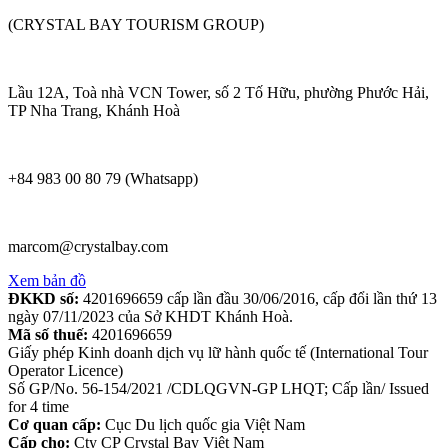
(CRYSTAL BAY TOURISM GROUP)
Lầu 12A, Toà nhà VCN Tower, số 2 Tố Hữu, phường Phước Hải,
TP Nha Trang, Khánh Hoà
+84 983 00 80 79 (Whatsapp)
marcom@crystalbay.com
Xem bản đồ
ĐKKD số:
4201696659 cấp lần đầu 30/06/2016, cấp đổi lần thứ 13
ngày 07/11/2023 của Sở KHDT Khánh Hoà.
Mã số thuế:
4201696659
Giấy phép Kinh doanh dịch vụ lữ hành quốc tế (International Tour
Operator Licence)
Số GP/No. 56-154/2021 /CDLQGVN-GP LHQT; Cấp lần/ Issued
for 4 time
Cơ quan cấp:
Cục Du lịch quốc gia Việt Nam
Cấp cho:
Cty CP Crystal Bay Việt Nam