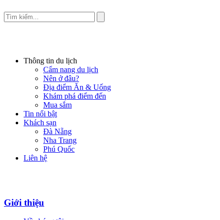
Thông tin du lịch
Cẩm nang du lịch
Nên ở đâu?
Địa điểm Ăn & Uống
Khám phá điểm đến
Mua sắm
Tin nổi bật
Khách sạn
Đà Nẵng
Nha Trang
Phú Quốc
Liên hệ
Giới thiệu