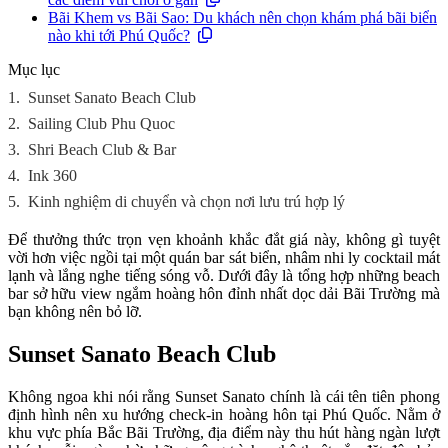
Bãi Khem vs Bãi Sao: Du khách nên chọn khám phá bãi biển
nào khi tới Phú Quốc?
Mục lục
1.
Sunset Sanato Beach Club
2.
Sailing Club Phu Quoc
3.
Shri Beach Club & Bar
4.
Ink 360
5.
Kinh nghiệm di chuyển và chọn nơi lưu trú hợp lý
Để thưởng thức trọn vẹn khoảnh khắc đắt giá này, không gì tuyệt
vời hơn việc ngồi tại một quán bar sát biển, nhâm nhi ly cocktail mát
lạnh và lắng nghe tiếng sóng vỗ. Dưới đây là tổng hợp những beach
bar sở hữu view ngắm hoàng hôn đỉnh nhất dọc dải Bãi Trường mà
bạn không nên bỏ lỡ.
Sunset Sanato Beach Club
Không ngoa khi nói rằng Sunset Sanato chính là cái tên tiên phong
định hình nên xu hướng check-in hoàng hôn tại Phú Quốc. Nằm ở
khu vực phía Bắc Bãi Trường, địa điểm này thu hút hàng ngàn lượt