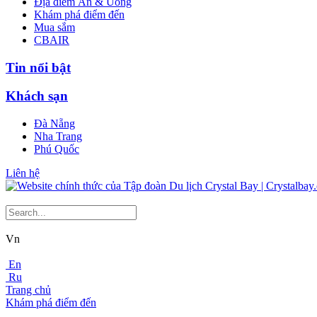
Địa điểm Ăn & Uống
Khám phá điểm đến
Mua sắm
CBAIR
Tin nổi bật
Khách sạn
Đà Nẵng
Nha Trang
Phú Quốc
Liên hệ
Vn
En
Ru
Trang chủ
Khám phá điểm đến