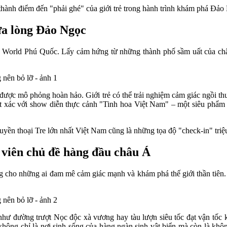
 thành điểm đến "phải ghé" của giới trẻ trong hành trình khám phá Đảo
a lòng Đảo Ngọc
nd World Phú Quốc. Lấy cảm hứng từ những thành phố sầm uất của châ
 được mô phỏng hoàn hảo. Giới trẻ có thể trải nghiệm cảm giác ngồi t
xác với show diễn thực cảnh "Tinh hoa Việt Nam" – một siêu phẩm trì
yền thoại Tre lớn nhất Việt Nam cũng là những tọa độ "check-in" triệ
 viên chủ đề hàng đầu châu Á
g cho những ai đam mê cảm giác mạnh và khám phá thế giới thần tiên. 
m" như đường trượt Nọc độc xà vương hay tàu lượn siêu tốc đạt vận tố
hông chỉ là nơi sinh sống của hàng ngàn sinh vật biển mà còn là khô