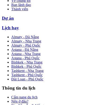
Về chúng tôi
Ban lãnh đạo
Thành viên
Dự án
Lịch bay
Almaty - Đà Nẵng
Almaty - Nha Trang
Almaty - Phú Quốc
Astana - Đà Nẵng
Astana - Nha Trang
Astana - Phú Quốc
Bishkek - Nha Trang
Bishkek - Phú Quốc
Tashkent - Nha Trang
Tashkent - Phú Quốc
Đài Loan - Phú Quốc
Thông tin du lịch
Cẩm nang du lịch
Nên ở đâu?