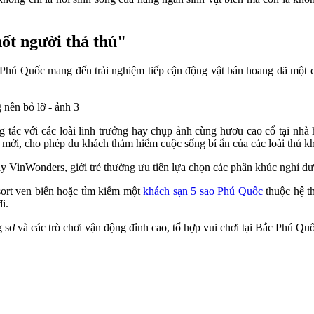
ốt người thả thú"
 Phú Quốc mang đến trải nghiệm tiếp cận động vật bán hoang dã một 
.
 tác với các loài linh trưởng hay chụp ảnh cùng hươu cao cổ tại nhà 
mới, cho phép du khách thám hiểm cuộc sống bí ẩn của các loài thú khi
hay VinWonders, giới trẻ thường ưu tiên lựa chọn các phân khúc nghỉ d
esort ven biển hoặc tìm kiếm một
khách sạn 5 sao Phú Quốc
thuộc hệ t
i.
 sơ và các trò chơi vận động đỉnh cao, tổ hợp vui chơi tại Bắc Phú Qu