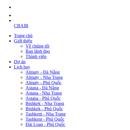
CBAIR
Trang chủ
Giới thiệu
Về chúng tôi
Ban lãnh đạo
Thành viên
Dự án
Lịch bay
Almaty - Đà Nẵng
Almaty - Nha Trang
Almaty - Phú Quốc
Astana - Đà Nẵng
Astana - Nha Trang
Astana - Phú Quốc
Bishkek - Nha Trang
Bishkek - Phú Quốc
Tashkent - Nha Trang
Tashkent - Phú Quốc
Đài Loan - Phú Quốc