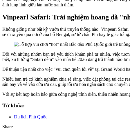
ảnh lung linh giữa làn nước xanh thẳm.
Vinpearl Safari: Trải nghiệm hoang dã "nh
Không giống như bất kỳ vườn thú truyền thống nào, Vinpearl Safari
sẽ đi xuyên qua nơi ở của hổ Bengal, sư tử châu Phi hay tê giác trắng
Đối với những nhóm bạn trẻ yêu thích khám phá tự nhiên, việc tương
biệt, xu hướng "Safari đêm" vào mùa hè 2026 đang trở thành trào lưu 
Để thuận tiện nhất cho việc "vui chơi quên lối về" tại Grand World 
Nhiều bạn trẻ có kinh nghiệm chia sẻ rằng, việc đặt phòng tại các r
sân bay và vé vào cửa ưu đãi, giúp tối ưu hóa ngân sách cho chuyến đ
Với sự kết hợp hoàn hảo giữa công nghệ trình diễn, thiên nhiên hoang
Từ khóa:
Du lịch Phú Quốc
Share