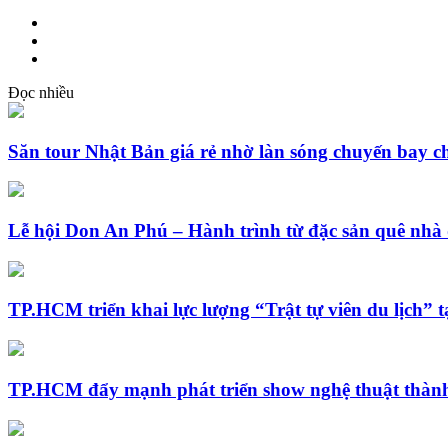
Đọc nhiều
Săn tour Nhật Bản giá rẻ nhờ làn sóng chuyến bay c
Lễ hội Don An Phú – Hành trình từ đặc sản quê nhà 
TP.HCM triển khai lực lượng “Trật tự viên du lịch” t
TP.HCM đẩy mạnh phát triển show nghệ thuật thành