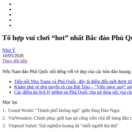
Tổ hợp vui chơi “hot” nhất Bắc đảo Phú Qu
Như Ý
10/05/2026
Theo dõi trên
Nếu Nam đảo Phú Quốc nổi tiếng với vẻ đẹp của các hòn đảo hoang sơ
Tiếp nối Nha Trang và Phú Quốc, đây là điểm đến mới được k
Khám phá vẻ đẹp quyến rũ của Bãi Trào – "Viên ngọc quý" 
Các điểm du lịch lý tưởng tại Phú Quốc cho trẻ thỏa sức vui ch
Mục lục
1.
Grand World: "Thành phố không ngủ" giữa lòng Đảo Ngọc
2.
VinWonders: Chinh phục giới hạn tại công viên chủ đề hàng đầu 
3.
Vinpearl Safari: Trải nghiệm hoang dã "nhốt người thả thú"