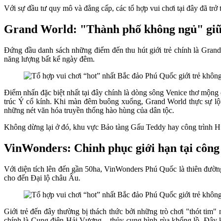
Với sự đầu tư quy mô và đẳng cấp, các tổ hợp vui chơi tại đây đã trở
Grand World: "Thành phố không ngủ" giữ
Đứng đầu danh sách những điểm đến thu hút giới trẻ chính là Gra
năng lượng bất kể ngày đêm.
Điểm nhấn đặc biệt nhất tại đây chính là dòng sông Venice thơ mộng
trúc Ý cổ kính. Khi màn đêm buông xuống, Grand World thực sự lột 
những nét văn hóa truyền thống hào hùng của dân tộc.
Không dừng lại ở đó, khu vực Bảo tàng Gấu Teddy hay công trình Hu
VinWonders: Chinh phục giới hạn tại công
Với diện tích lên đến gần 50ha, VinWonders Phú Quốc là thiên đườn
cho đến Đại lộ châu Âu.
Giới trẻ đến đây thường bị thách thức bởi những trò chơi "thót ti
chính là Cung điện Hải Vương – thủy cung hình rùa khổng lồ. Đây k