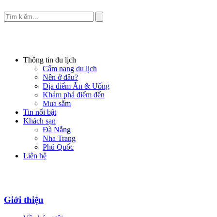
Thông tin du lịch
Cẩm nang du lịch
Nên ở đâu?
Địa điểm Ăn & Uống
Khám phá điểm đến
Mua sắm
Tin nổi bật
Khách sạn
Đà Nẵng
Nha Trang
Phú Quốc
Liên hệ
Giới thiệu