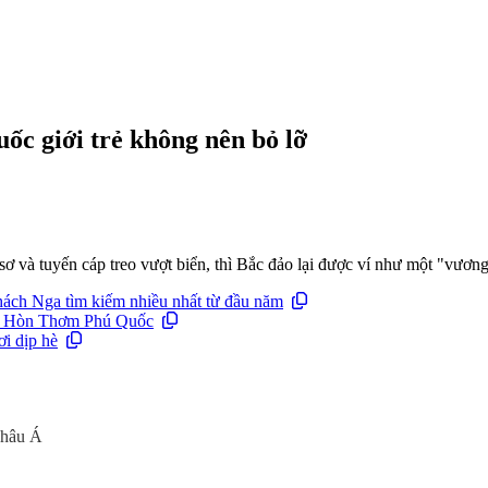
ốc giới trẻ không nên bỏ lỡ
 và tuyến cáp treo vượt biển, thì Bắc đảo lại được ví như một "vương 
hách Nga tìm kiếm nhiều nhất từ đầu năm
tại Hòn Thơm Phú Quốc
ơi dịp hè
châu Á