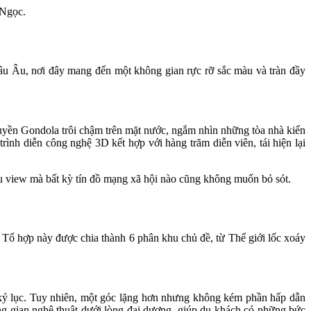
 Ngọc.
u Âu, nơi đây mang đến một không gian rực rỡ sắc màu và tràn đầy
huyền Gondola trôi chậm trên mặt nước, ngắm nhìn những tòa nhà kiến
nh diễn công nghệ 3D kết hợp với hàng trăm diễn viên, tái hiện lại
u view mà bất kỳ tín đồ mạng xã hội nào cũng không muốn bỏ sót.
Tổ hợp này được chia thành 6 phân khu chủ đề, từ Thế giới lốc xoáy
c kỷ lục. Tuy nhiên, một góc lặng hơn nhưng không kém phần hấp dẫn
ng gian nghệ thuật dưới lòng đại dương, giúp du khách có những bức