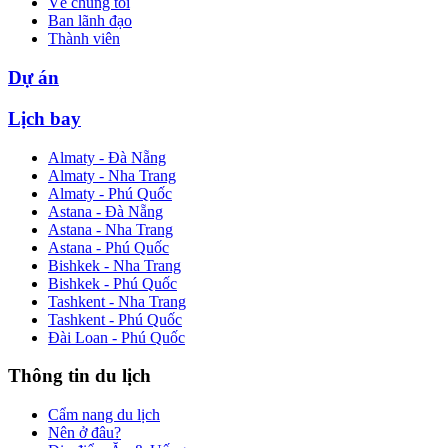
Về chúng tôi
Ban lãnh đạo
Thành viên
Dự án
Lịch bay
Almaty - Đà Nẵng
Almaty - Nha Trang
Almaty - Phú Quốc
Astana - Đà Nẵng
Astana - Nha Trang
Astana - Phú Quốc
Bishkek - Nha Trang
Bishkek - Phú Quốc
Tashkent - Nha Trang
Tashkent - Phú Quốc
Đài Loan - Phú Quốc
Thông tin du lịch
Cẩm nang du lịch
Nên ở đâu?