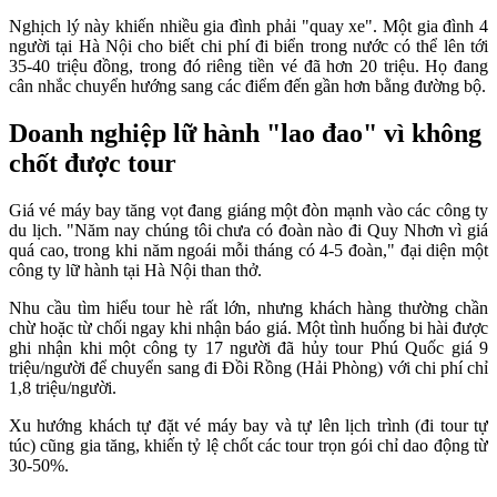
Nghịch lý này khiến nhiều gia đình phải "quay xe". Một gia đình 4
người tại Hà Nội cho biết chi phí đi biển trong nước có thể lên tới
35-40 triệu đồng, trong đó riêng tiền vé đã hơn 20 triệu. Họ đang
cân nhắc chuyển hướng sang các điểm đến gần hơn bằng đường bộ.
Doanh nghiệp lữ hành "lao đao" vì không
chốt được tour
Giá vé máy bay tăng vọt đang giáng một đòn mạnh vào các công ty
du lịch. "Năm nay chúng tôi chưa có đoàn nào đi Quy Nhơn vì giá
quá cao, trong khi năm ngoái mỗi tháng có 4-5 đoàn," đại diện một
công ty lữ hành tại Hà Nội than thở.
Nhu cầu tìm hiểu tour hè rất lớn, nhưng khách hàng thường chần
chừ hoặc từ chối ngay khi nhận báo giá. Một tình huống bi hài được
ghi nhận khi một công ty 17 người đã hủy tour Phú Quốc giá 9
triệu/người để chuyển sang đi Đồi Rồng (Hải Phòng) với chi phí chỉ
1,8 triệu/người.
Xu hướng khách tự đặt vé máy bay và tự lên lịch trình (đi tour tự
túc) cũng gia tăng, khiến tỷ lệ chốt các tour trọn gói chỉ dao động từ
30-50%.