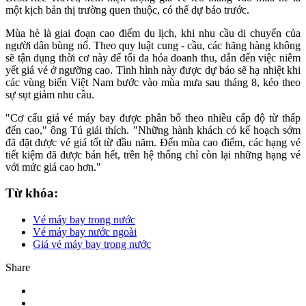
một kịch bản thị trường quen thuộc, có thể dự báo trước.
Mùa hè là giai đoạn cao điểm du lịch, khi nhu cầu di chuyển của
người dân bùng nổ. Theo quy luật cung - cầu, các hãng hàng không
sẽ tận dụng thời cơ này để tối đa hóa doanh thu, dẫn đến việc niêm
yết giá vé ở ngưỡng cao. Tình hình này được dự báo sẽ hạ nhiệt khi
các vùng biển Việt Nam bước vào mùa mưa sau tháng 8, kéo theo
sự sụt giảm nhu cầu.
"Cơ cấu giá vé máy bay được phân bổ theo nhiều cấp độ từ thấp
đến cao," ông Tú giải thích. "Những hành khách có kế hoạch sớm
đã đặt được vé giá tốt từ đầu năm. Đến mùa cao điểm, các hạng vé
tiết kiệm đã được bán hết, trên hệ thống chỉ còn lại những hạng vé
với mức giá cao hơn."
Từ khóa:
Vé máy bay trong nước
Vé máy bay nước ngoài
Giá vé máy bay trong nước
Share