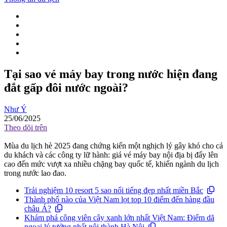
Tại sao vé máy bay trong nước hiện đang
đắt gấp đôi nước ngoài?
Như Ý
25/06/2025
Theo dõi trên
Mùa du lịch hè 2025 đang chứng kiến một nghịch lý gây khó cho cả
du khách và các công ty lữ hành: giá vé máy bay nội địa bị đẩy lên
cao đến mức vượt xa nhiều chặng bay quốc tế, khiến ngành du lịch
trong nước lao đao.
Trải nghiệm 10 resort 5 sao nổi tiếng đẹp nhất miền Bắc
Thành phố nào của Việt Nam lọt top 10 điểm đến hàng đầu
châu Á?
Khám phá công viên cây xanh lớn nhất Việt Nam: Điểm dã
ngoại lý tưởng nhất nội thành Hà Nội