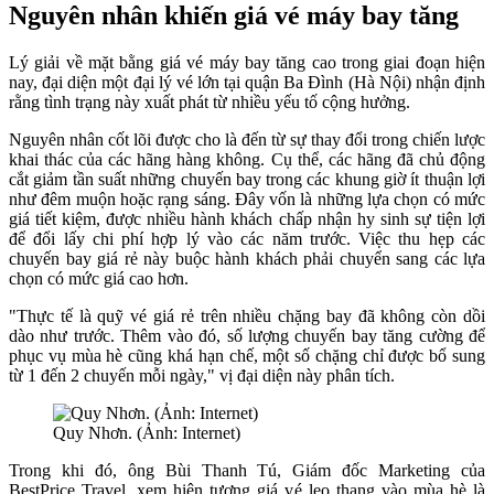
Nguyên nhân khiến giá vé máy bay tăng
Lý giải về mặt bằng giá vé máy bay tăng cao trong giai đoạn hiện
nay, đại diện một đại lý vé lớn tại quận Ba Đình (Hà Nội) nhận định
rằng tình trạng này xuất phát từ nhiều yếu tố cộng hưởng.
Nguyên nhân cốt lõi được cho là đến từ sự thay đổi trong chiến lược
khai thác của các hãng hàng không. Cụ thể, các hãng đã chủ động
cắt giảm tần suất những chuyến bay trong các khung giờ ít thuận lợi
như đêm muộn hoặc rạng sáng. Đây vốn là những lựa chọn có mức
giá tiết kiệm, được nhiều hành khách chấp nhận hy sinh sự tiện lợi
để đổi lấy chi phí hợp lý vào các năm trước. Việc thu hẹp các
chuyến bay giá rẻ này buộc hành khách phải chuyển sang các lựa
chọn có mức giá cao hơn.
"Thực tế là quỹ vé giá rẻ trên nhiều chặng bay đã không còn dồi
dào như trước. Thêm vào đó, số lượng chuyến bay tăng cường để
phục vụ mùa hè cũng khá hạn chế, một số chặng chỉ được bổ sung
từ 1 đến 2 chuyến mỗi ngày," vị đại diện này phân tích.
Quy Nhơn. (Ảnh: Internet)
Trong khi đó, ông Bùi Thanh Tú, Giám đốc Marketing của
BestPrice Travel, xem hiện tượng giá vé leo thang vào mùa hè là