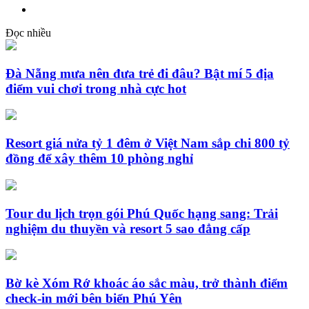
Đọc nhiều
Đà Nẵng mưa nên đưa trẻ đi đâu? Bật mí 5 địa
điểm vui chơi trong nhà cực hot
Resort giá nửa tỷ 1 đêm ở Việt Nam sắp chi 800 tỷ
đồng để xây thêm 10 phòng nghỉ
Tour du lịch trọn gói Phú Quốc hạng sang: Trải
nghiệm du thuyền và resort 5 sao đẳng cấp
Bờ kè Xóm Rớ khoác áo sắc màu, trở thành điểm
check-in mới bên biển Phú Yên