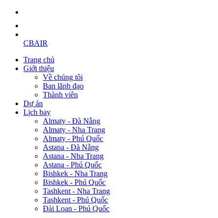
CBAIR
Trang chủ
Giới thiệu
Về chúng tôi
Ban lãnh đạo
Thành viên
Dự án
Lịch bay
Almaty - Đà Nẵng
Almaty - Nha Trang
Almaty - Phú Quốc
Astana - Đà Nẵng
Astana - Nha Trang
Astana - Phú Quốc
Bishkek - Nha Trang
Bishkek - Phú Quốc
Tashkent - Nha Trang
Tashkent - Phú Quốc
Đài Loan - Phú Quốc