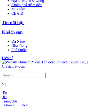
Địa điểm Ăn & Uống
Khám phá điểm đến
Mua sắm
CBAIR
Tin nổi bật
Khách sạn
Đà Nẵng
Nha Trang
Phú Quốc
Liên hệ
Vn
En
Ru
Trang chủ
Thông tin du lịch