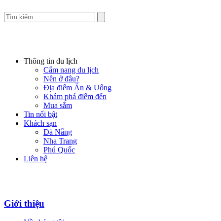
Thông tin du lịch
Cẩm nang du lịch
Nên ở đâu?
Địa điểm Ăn & Uống
Khám phá điểm đến
Mua sắm
Tin nổi bật
Khách sạn
Đà Nẵng
Nha Trang
Phú Quốc
Liên hệ
Giới thiệu