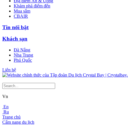
Địa điểm Ăn & Uống
Khám phá điểm đến
Mua sắm
CBAIR
Tin nổi bật
Khách sạn
Đà Nẵng
Nha Trang
Phú Quốc
Liên hệ
Vn
En
Ru
Trang chủ
Cẩm nang du lịch