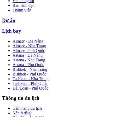
Về chúng tôi
Ban lãnh đạo
Thành viên
Dự án
Lịch bay
Almaty - Đà Nẵng
Almaty - Nha Trang
Almaty - Phú Quốc
Astana - Đà Nẵng
Astana - Nha Trang
Astana - Phú Quốc
Bishkek - Nha Trang
Bishkek - Phú Quốc
Tashkent - Nha Trang
Tashkent - Phú Quốc
Đài Loan - Phú Quốc
Thông tin du lịch
Cẩm nang du lịch
Nên ở đâu?