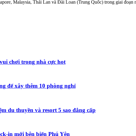
ngapore, Malaysia, Thái Lan và Đài Loan (Trung Quốc) trong giai đoạn
vui chơi trong nhà cực hot
ồng để xây thêm 10 phòng nghỉ
ệm du thuyền và resort 5 sao đẳng cấp
ck-in mới bên biển Phú Yên