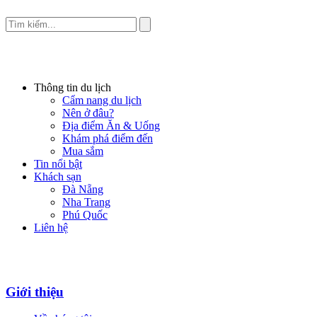
Thông tin du lịch
Cẩm nang du lịch
Nên ở đâu?
Địa điểm Ăn & Uống
Khám phá điểm đến
Mua sắm
Tin nổi bật
Khách sạn
Đà Nẵng
Nha Trang
Phú Quốc
Liên hệ
Giới thiệu