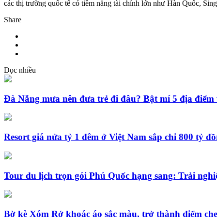
các thị trường quốc tế có tiềm năng tài chính lớn như Hàn Quốc, Si
Share
Đọc nhiều
Đà Nẵng mưa nên đưa trẻ đi đâu? Bật mí 5 địa điểm 
Resort giá nửa tỷ 1 đêm ở Việt Nam sắp chi 800 tỷ đ
Tour du lịch trọn gói Phú Quốc hạng sang: Trải nghi
Bờ kè Xóm Rớ khoác áo sắc màu, trở thành điểm che