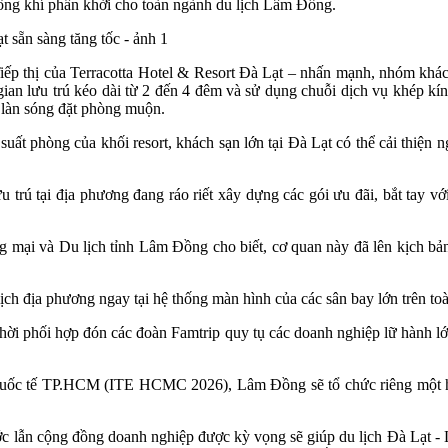
không khí phấn khởi cho toàn ngành du lịch Lâm Đồng.
iếp thị của Terracotta Hotel & Resort Đà Lạt – nhấn mạnh, nhóm kh
i gian lưu trú kéo dài từ 2 đến 4 đêm và sử dụng chuỗi dịch vụ khép k
à làn sóng đặt phòng muộn.
ất phòng của khối resort, khách sạn lớn tại Đà Lạt có thể cải thiện 
trú tại địa phương đang ráo riết xây dựng các gói ưu đãi, bắt tay vớ
g mại và Du lịch tỉnh Lâm Đồng cho biết, cơ quan này đã lên kịch bản
lịch địa phương ngay tại hệ thống màn hình của các sân bay lớn trên t
 thời phối hợp đón các đoàn Famtrip quy tụ các doanh nghiệp lữ hành
Quốc tế TP.HCM (ITE HCMC 2026), Lâm Đồng sẽ tổ chức riêng một hội
c lẫn cộng đồng doanh nghiệp được kỳ vọng sẽ giúp du lịch Đà Lạt - 