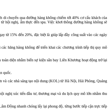
ách di chuyển qua đường hàng không chiếm tới 40% cơ cấu khách của
ín từ hội nghị, ẩm thực đến spa. Việc khơi thông đường hàng không sẽ
ngay từ 15% đến 20%, đặc biệt là giúp lấp đầy công suất vào các ngày
i các hãng hàng không để triển khai các chương trình tiếp thị quy mô
 toàn diện nhằm biến sự kiện sân bay Liên Khương hoạt động trở lại
oàn quốc.
 lớn và các nhà sáng tạo nội dung (KOL) từ Hà Nội, Hải Phòng, Quảng
 nghị xúc tiến đầu tư, thương mại và du lịch quy mô lớn nhằm thu
Lâm Đồng nhanh chóng lấy lại phong độ, từng bước tiếp cận trực tiếp