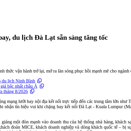
y, du lịch Đà Lạt sẵn sàng tăng tốc
 thức vận hành trở lại, mở ra làn sóng phục hồi mạnh mẽ cho ngành c
 du lịch Ninh Bình
 giá bậc nhất châu Á
a tháng 8/2026
g mạng lưới bay nội địa kết nối trực tiếp đến các trung tâm lớn như
i nhận tín hiệu vui khi chặng bay kết nối Đà Lạt - Kuala Lumpur (Mal
ã giáng một đòn mạnh vào doanh thu của hệ thống nhà hàng, khách s
c khách đoàn MICE, khách doanh nghiệp và dòng khách quốc tế – bị sụ