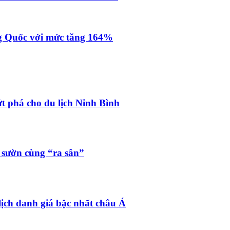
g Quốc với mức tăng 164%
t phá cho du lịch Ninh Bình
sườn cùng “ra sân”
lịch danh giá bậc nhất châu Á