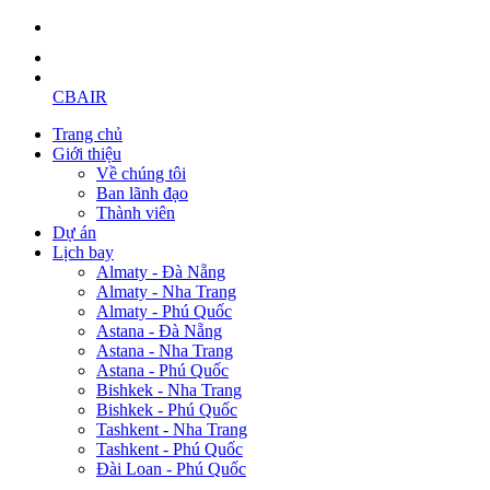
CBAIR
Trang chủ
Giới thiệu
Về chúng tôi
Ban lãnh đạo
Thành viên
Dự án
Lịch bay
Almaty - Đà Nẵng
Almaty - Nha Trang
Almaty - Phú Quốc
Astana - Đà Nẵng
Astana - Nha Trang
Astana - Phú Quốc
Bishkek - Nha Trang
Bishkek - Phú Quốc
Tashkent - Nha Trang
Tashkent - Phú Quốc
Đài Loan - Phú Quốc