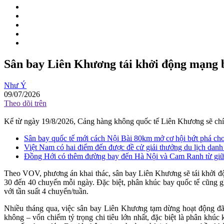
Sân bay Liên Khương tái khởi động mạng ba
Như Ý
09/07/2026
Theo dõi trên
Kể từ ngày 19/8/2026, Cảng hàng không quốc tế Liên Khương sẽ chính
Sân bay quốc tế mới cách Nội Bài 80km mở cơ hội bứt phá cho
Việt Nam có hai điểm đến được đề cử giải thưởng du lịch danh
Đồng Hới có thêm đường bay đến Hà Nội và Cam Ranh từ giữ
Theo VOV, phương án khai thác, sân bay Liên Khương sẽ tái khởi độn
30 đến 40 chuyến mỗi ngày. Đặc biệt, phân khúc bay quốc tế cũng gh
với tần suất 4 chuyến/tuần.
Nhiều tháng qua, việc sân bay Liên Khương tạm dừng hoạt động đ
không – vốn chiếm tỷ trọng chi tiêu lớn nhất, đặc biệt là phân khú