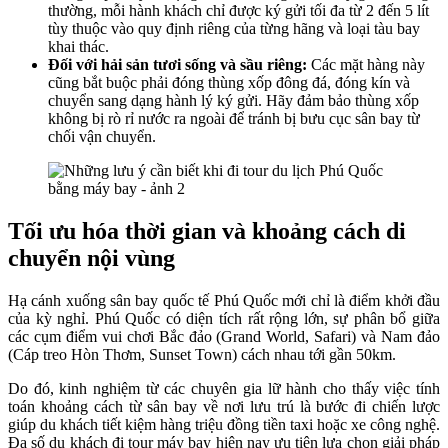
thường, mỗi hành khách chỉ được ký gửi tối đa từ 2 đến 5 lít
tùy thuộc vào quy định riêng của từng hãng và loại tàu bay
khai thác.
Đối với hải sản tươi sống và sầu riêng:
Các mặt hàng này
cũng bắt buộc phải đóng thùng xốp đông đá, đóng kín và
chuyển sang dạng hành lý ký gửi. Hãy đảm bảo thùng xốp
không bị rò rỉ nước ra ngoài để tránh bị bưu cục sân bay từ
chối vận chuyển.
Tối ưu hóa thời gian và khoảng cách di
chuyển nội vùng
Hạ cánh xuống sân bay quốc tế Phú Quốc mới chỉ là điểm khởi đầu
của kỳ nghỉ. Phú Quốc có diện tích rất rộng lớn, sự phân bổ giữa
các cụm điểm vui chơi Bắc đảo (Grand World, Safari) và Nam đảo
(Cáp treo Hòn Thơm, Sunset Town) cách nhau tới gần 50km.
Do đó, kinh nghiệm từ các chuyên gia lữ hành cho thấy việc tính
toán khoảng cách từ sân bay về nơi lưu trú là bước đi chiến lược
giúp du khách tiết kiệm hàng triệu đồng tiền taxi hoặc xe công nghệ.
Đa số du khách đi tour máy bay hiện nay ưu tiên lựa chọn giải pháp