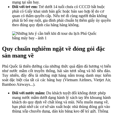
mạng tại sân bay.
Đối với trẻ em:
Trẻ dưới 14 tuổi chưa có CCCD bắt buộc
phải có Giấy khai sinh bản gốc hoặc bản sao hợp lệ do cơ
quan có thẩm quyền cấp. Nếu trẻ đi cùng người thân không
phải là bố mẹ ruột, gia đình phải chuẩn bị thêm giấy ủy quyền
theo đúng quy định của hãng hàng không.
Quy chuẩn nghiêm ngặt về đóng gói đặc
sản mang về
Phú Quốc là thiên đường của những thức quà đậm đà hương vị biển
như nước mắm cốt truyền thống, hải sản tươi sống và hồ tiêu đảo.
Tuy nhiên, đây đều là những mặt hàng nằm trong danh mục kiểm
soát đặc biệt của tất cả các hãng bay (Vietnam Airlines, Vietjet Air,
Bamboo Airways...).
Đối với nước mắm:
Du khách tuyệt đối không được phép
mang nước mắm dưới dạng hành lý xách tay lên khoang hành
khách do quy định về chất lỏng và mùi. Nếu muốn mang về,
bạn phải nhờ các cơ sở sản xuất hoặc nhà thùng đóng gói vào
thùng xốp chuyên dụng, dán kín băng keo để ký gửi. Thông