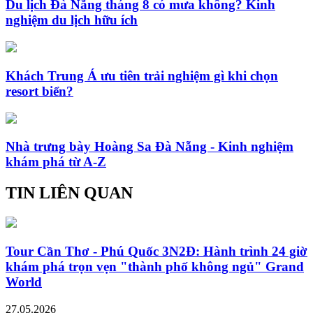
Du lịch Đà Nẵng tháng 8 có mưa không? Kinh
nghiệm du lịch hữu ích
Khách Trung Á ưu tiên trải nghiệm gì khi chọn
resort biển?
Nhà trưng bày Hoàng Sa Đà Nẵng - Kinh nghiệm
khám phá từ A-Z
TIN LIÊN QUAN
Tour Cần Thơ - Phú Quốc 3N2Đ: Hành trình 24 giờ
khám phá trọn vẹn "thành phố không ngủ" Grand
World
27.05.2026