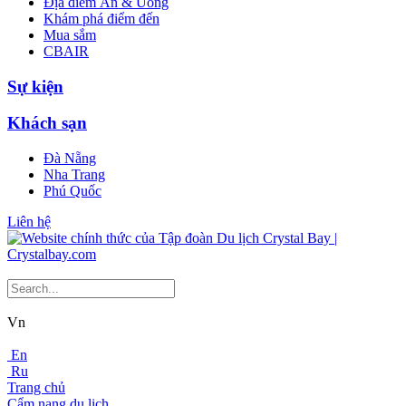
Địa điểm Ăn & Uống
Khám phá điểm đến
Mua sắm
CBAIR
Sự kiện
Khách sạn
Đà Nẵng
Nha Trang
Phú Quốc
Liên hệ
Vn
En
Ru
Trang chủ
Cẩm nang du lịch