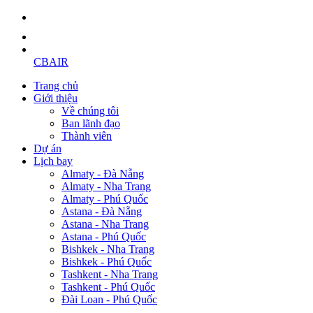
CBAIR
Trang chủ
Giới thiệu
Về chúng tôi
Ban lãnh đạo
Thành viên
Dự án
Lịch bay
Almaty - Đà Nẵng
Almaty - Nha Trang
Almaty - Phú Quốc
Astana - Đà Nẵng
Astana - Nha Trang
Astana - Phú Quốc
Bishkek - Nha Trang
Bishkek - Phú Quốc
Tashkent - Nha Trang
Tashkent - Phú Quốc
Đài Loan - Phú Quốc