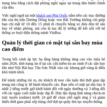
trung hòa bằng cách đặt phòng nghỉ ngay tại trung tâm hành chính
của đảo.
Việc nghỉ ngơi tại một
khách sạn Phú Quốc
nằm trên các trục đường
lớn của thị trấn Dương Đông hoặc ven Bãi Trường không chỉ giúp
bạn chỉ mất từ 10 đến 15 phút di chuyển bằng xe đưa đón từ sân
bay về nhận phòng, mà còn là tọa độ lý tưởng để kết nối với hệ
thống xe buýt điện thông minh VinBus.
Quản lý thời gian có mặt tại sân bay mùa
cao điểm
Trong bối cảnh áp lực hạ tầng hàng không tăng cao vào mùa hè
năm 2026, tình trạng ùn ứ tại các cửa kiểm tra an ninh ở các sân bay
lớn như Nội Bài hay Tân Sơn Nhất vào các khung giờ vàng là điều
khó tránh khỏi.
Để tránh những rủi ro, du khách đi tour cần tuân thủ thời gian tập
trung mà công ty lữ hành khuyến cáo. Bạn nên có mặt tại sân bay ít
nhất 2 tiếng trước giờ khởi hành đối với ngày thường và 3 tiếng đối
với các ngày cuối tuần hoặc dịp lễ. Hãy tận dụng tính năng check-in
trực tuyến (online) trước 24 giờ để chọn chỗ ngồi ưng ý và giảm
thiểu thời gian phải xếp hàng chờ đợi tại quầy thủ tục truyền thống.