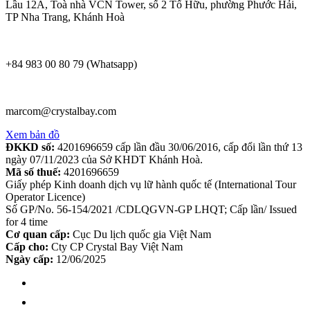
Lầu 12A, Toà nhà VCN Tower, số 2 Tố Hữu, phường Phước Hải,
TP Nha Trang, Khánh Hoà
+84 983 00 80 79 (Whatsapp)
marcom@crystalbay.com
Xem bản đồ
ĐKKD số:
4201696659 cấp lần đầu 30/06/2016, cấp đổi lần thứ 13
ngày 07/11/2023 của Sở KHDT Khánh Hoà.
Mã số thuế:
4201696659
Giấy phép Kinh doanh dịch vụ lữ hành quốc tế (International Tour
Operator Licence)
Số GP/No. 56-154/2021 /CDLQGVN-GP LHQT; Cấp lần/ Issued
for 4 time
Cơ quan cấp:
Cục Du lịch quốc gia Việt Nam
Cấp cho:
Cty CP Crystal Bay Việt Nam
Ngày cấp:
12/06/2025