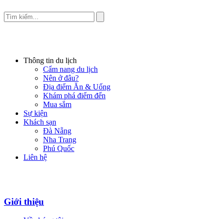
Thông tin du lịch
Cẩm nang du lịch
Nên ở đâu?
Địa điểm Ăn & Uống
Khám phá điểm đến
Mua sắm
Sự kiện
Khách sạn
Đà Nẵng
Nha Trang
Phú Quốc
Liên hệ
Giới thiệu