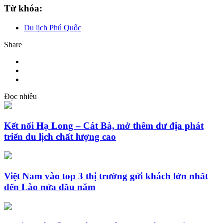
Từ khóa:
Du lịch Phú Quốc
Share
Đọc nhiều
Kết nối Hạ Long – Cát Bà, mở thêm dư địa phát
triển du lịch chất lượng cao
Việt Nam vào top 3 thị trường gửi khách lớn nhất
đến Lào nửa đầu năm