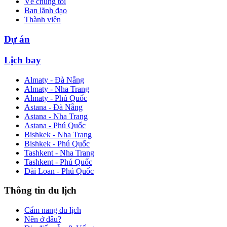
Về chúng tôi
Ban lãnh đạo
Thành viên
Dự án
Lịch bay
Almaty - Đà Nẵng
Almaty - Nha Trang
Almaty - Phú Quốc
Astana - Đà Nẵng
Astana - Nha Trang
Astana - Phú Quốc
Bishkek - Nha Trang
Bishkek - Phú Quốc
Tashkent - Nha Trang
Tashkent - Phú Quốc
Đài Loan - Phú Quốc
Thông tin du lịch
Cẩm nang du lịch
Nên ở đâu?