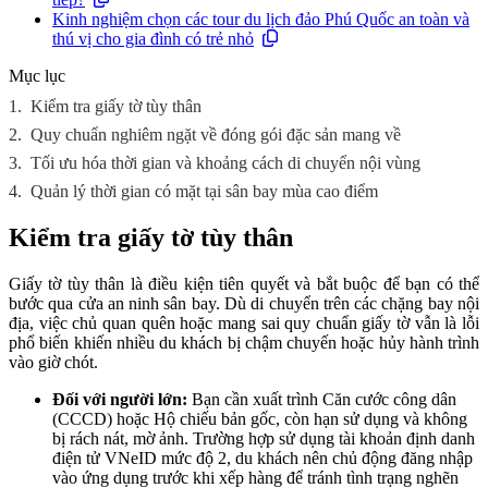
Kinh nghiệm chọn các tour du lịch đảo Phú Quốc an toàn và
thú vị cho gia đình có trẻ nhỏ
Mục lục
1.
Kiểm tra giấy tờ tùy thân
2.
Quy chuẩn nghiêm ngặt về đóng gói đặc sản mang về
3.
Tối ưu hóa thời gian và khoảng cách di chuyển nội vùng
4.
Quản lý thời gian có mặt tại sân bay mùa cao điểm
Kiểm tra giấy tờ tùy thân
Giấy tờ tùy thân là điều kiện tiên quyết và bắt buộc để bạn có thể
bước qua cửa an ninh sân bay. Dù di chuyển trên các chặng bay nội
địa, việc chủ quan quên hoặc mang sai quy chuẩn giấy tờ vẫn là lỗi
phổ biến khiến nhiều du khách bị chậm chuyến hoặc hủy hành trình
vào giờ chót.
Đối với người lớn:
Bạn cần xuất trình Căn cước công dân
(CCCD) hoặc Hộ chiếu bản gốc, còn hạn sử dụng và không
bị rách nát, mờ ảnh. Trường hợp sử dụng tài khoản định danh
điện tử VNeID mức độ 2, du khách nên chủ động đăng nhập
vào ứng dụng trước khi xếp hàng để tránh tình trạng nghẽn