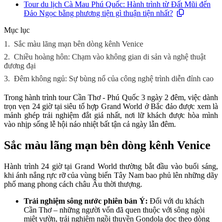
Tour du lịch Cà Mau Phú Quốc: Hành trình từ Đất Mũi đến
Đảo Ngọc bằng phương tiện gì thuận tiện nhất?
Mục lục
1.
Sắc màu lãng mạn bên dòng kênh Venice
2.
Chiều hoàng hôn: Chạm vào không gian di sản và nghệ thuật
đương đại
3.
Đêm không ngủ: Sự bùng nổ của công nghệ trình diễn đỉnh cao
Trong hành trình tour Cần Thơ - Phú Quốc 3 ngày 2 đêm, việc dành
trọn vẹn 24 giờ tại siêu tổ hợp Grand World ở Bắc đảo được xem là
mảnh ghép trải nghiệm đắt giá nhất, nơi lữ khách được hòa mình
vào nhịp sống lễ hội náo nhiệt bất tận cả ngày lẫn đêm.
Sắc màu lãng mạn bên dòng kênh Venice
Hành trình 24 giờ tại Grand World thường bắt đầu vào buổi sáng,
khi ánh nắng rực rỡ của vùng biển Tây Nam bao phủ lên những dãy
phố mang phong cách châu Âu thời thượng.
Trải nghiệm sông nước phiên bản Ý:
Đối với du khách
Cần Thơ – những người vốn đã quen thuộc với sông ngòi
miệt vườn, trải nghiệm ngồi thuyền Gondola dọc theo dòng