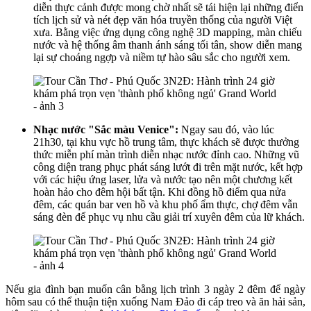
diễn thực cảnh được mong chờ nhất sẽ tái hiện lại những điển
tích lịch sử và nét đẹp văn hóa truyền thống của người Việt
xưa. Bằng việc ứng dụng công nghệ 3D mapping, màn chiếu
nước và hệ thống âm thanh ánh sáng tối tân, show diễn mang
lại sự choáng ngợp và niềm tự hào sâu sắc cho người xem.
Nhạc nước "Sắc màu Venice":
Ngay sau đó, vào lúc
21h30, tại khu vực hồ trung tâm, thực khách sẽ được thưởng
thức miễn phí màn trình diễn nhạc nước đỉnh cao. Những vũ
công diện trang phục phát sáng lướt đi trên mặt nước, kết hợp
với các hiệu ứng laser, lửa và nước tạo nên một chương kết
hoàn hảo cho đêm hội bất tận. Khi đồng hồ điểm qua nửa
đêm, các quán bar ven hồ và khu phố ẩm thực, chợ đêm vẫn
sáng đèn để phục vụ nhu cầu giải trí xuyên đêm của lữ khách.
Nếu gia đình bạn muốn cân bằng lịch trình 3 ngày 2 đêm để ngày
hôm sau có thể thuận tiện xuống Nam Đảo đi cáp treo và ăn hải sản,