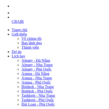
CBAIR
Trang chủ
Giới thiệu
Về chúng tôi
Ban lãnh đạo
Thành viên
Dự án
Lịch bay
Almaty - Đà Nẵng
Almaty - Nha Trang
Almaty - Phú Quốc
Astana - Đà Nẵng
Astana - Nha Trang
Astana - Phú Quốc
Bishkek - Nha Trang
Bishkek - Phú Quốc
Tashkent - Nha Trang
Tashkent - Phú Quốc
Đài Loan - Phú Quốc