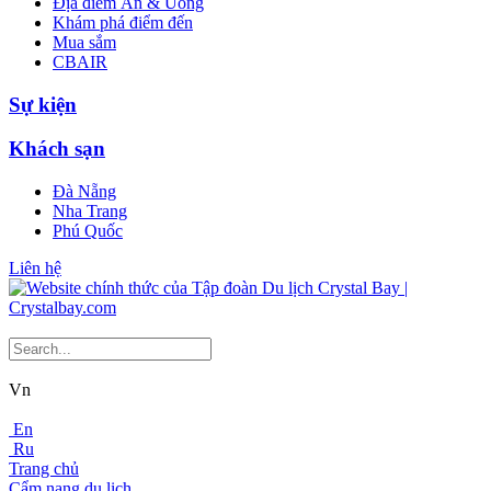
Địa điểm Ăn & Uống
Khám phá điểm đến
Mua sắm
CBAIR
Sự kiện
Khách sạn
Đà Nẵng
Nha Trang
Phú Quốc
Liên hệ
Vn
En
Ru
Trang chủ
Cẩm nang du lịch