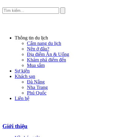
Thông tin du lịch
Cẩm nang du lịch
Nên ở đâu?
Địa điểm Ăn & Uống
Khám phá điểm đến
Mua sắm
Sự kiện
Khách sạn
Đà Nẵng
Nha Trang
Phú Quốc
Liên hệ
Giới thiệu