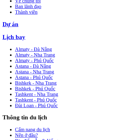
Về chúng tôi
Ban lãnh đạo
Thành viên
Dự án
Lịch bay
Almaty - Đà Nẵng
Almaty - Nha Trang
Almaty - Phú Quốc
Astana - Đà Nẵng
Astana - Nha Trang
Astana - Phú Quốc
Bishkek - Nha Trang
Bishkek - Phú Quốc
Tashkent - Nha Trang
Tashkent - Phú Quốc
Đài Loan - Phú Quốc
Thông tin du lịch
Cẩm nang du lịch
Nên ở đâu?