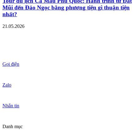
Tour du lịch Cà Mau Phú Quốc: Hành trình từ Đất
Mũi đến Đảo Ngọc bằng phương tiện gì thuận tiện
nhất?
21.05.2026
Gọi điện
Zalo
Nhắn tin
Danh mục