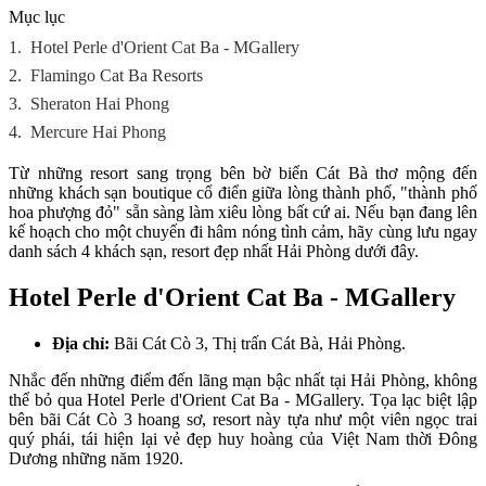
Mục lục
1.
Hotel Perle d'Orient Cat Ba - MGallery
2.
Flamingo Cat Ba Resorts
3.
Sheraton Hai Phong
4.
Mercure Hai Phong
Từ những resort sang trọng bên bờ biển Cát Bà thơ mộng đến
những khách sạn boutique cổ điển giữa lòng thành phố, "thành phố
hoa phượng đỏ" sẵn sàng làm xiêu lòng bất cứ ai. Nếu bạn đang lên
kế hoạch cho một chuyến đi hâm nóng tình cảm, hãy cùng lưu ngay
danh sách 4 khách sạn, resort đẹp nhất Hải Phòng dưới đây.
Hotel Perle d'Orient Cat Ba - MGallery
Địa chỉ:
Bãi Cát Cò 3, Thị trấn Cát Bà, Hải Phòng.
Nhắc đến những điểm đến lãng mạn bậc nhất tại Hải Phòng, không
thể bỏ qua Hotel Perle d'Orient Cat Ba - MGallery. Tọa lạc biệt lập
bên bãi Cát Cò 3 hoang sơ, resort này tựa như một viên ngọc trai
quý phái, tái hiện lại vẻ đẹp huy hoàng của Việt Nam thời Đông
Dương những năm 1920.