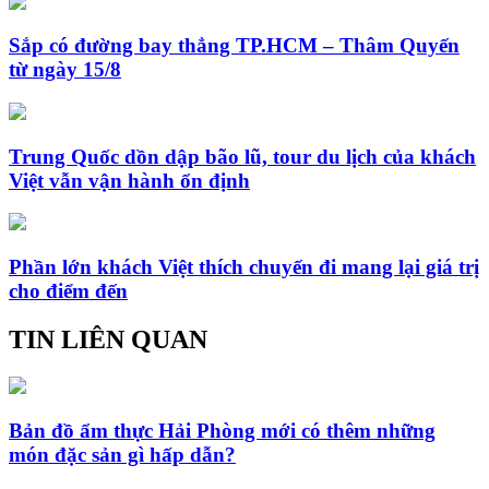
Sắp có đường bay thẳng TP.HCM – Thâm Quyến
từ ngày 15/8
Trung Quốc dồn dập bão lũ, tour du lịch của khách
Việt vẫn vận hành ổn định
Phần lớn khách Việt thích chuyến đi mang lại giá trị
cho điểm đến
TIN LIÊN QUAN
Bản đồ ẩm thực Hải Phòng mới có thêm những
món đặc sản gì hấp dẫn?