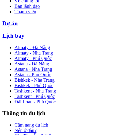
Về chúng tôi
Ban lãnh đạo
Thành viên
Dự án
Lịch bay
Almaty - Đà Nẵng
Almaty - Nha Trang
Almaty - Phú Quốc
Astana - Đà Nẵng
Astana - Nha Trang
Astana - Phú Quốc
Bishkek - Nha Trang
Bishkek - Phú Quốc
Tashkent - Nha Trang
Tashkent - Phú Quốc
Đài Loan - Phú Quốc
Thông tin du lịch
Cẩm nang du lịch
Nên ở đâu?