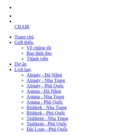
CBAIR
Trang chủ
Giới thiệu
Về chúng tôi
Ban lãnh đạo
Thành viên
Dự án
Lịch bay
Almaty - Đà Nẵng
Almaty - Nha Trang
Almaty - Phú Quốc
Astana - Đà Nẵng
Astana - Nha Trang
Astana - Phú Quốc
Bishkek - Nha Trang
Bishkek - Phú Quốc
Tashkent - Nha Trang
Tashkent - Phú Quốc
Đài Loan - Phú Quốc