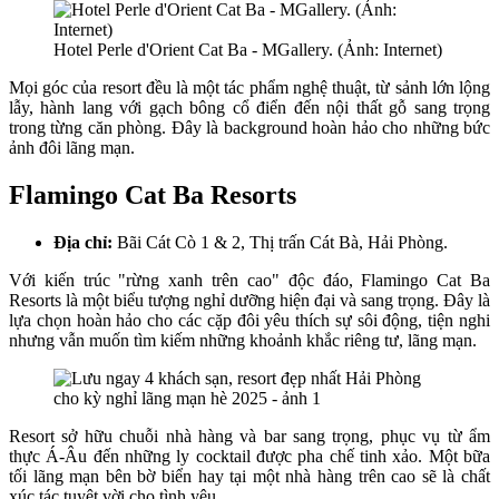
Hotel Perle d'Orient Cat Ba - MGallery. (Ảnh: Internet)
Mọi góc của resort đều là một tác phẩm nghệ thuật, từ sảnh lớn lộng
lẫy, hành lang với gạch bông cổ điển đến nội thất gỗ sang trọng
trong từng căn phòng. Đây là background hoàn hảo cho những bức
ảnh đôi lãng mạn.
Flamingo Cat Ba Resorts
Địa chỉ:
Bãi Cát Cò 1 & 2, Thị trấn Cát Bà, Hải Phòng.
Với kiến trúc "rừng xanh trên cao" độc đáo, Flamingo Cat Ba
Resorts là một biểu tượng nghỉ dưỡng hiện đại và sang trọng. Đây là
lựa chọn hoàn hảo cho các cặp đôi yêu thích sự sôi động, tiện nghi
nhưng vẫn muốn tìm kiếm những khoảnh khắc riêng tư, lãng mạn.
Resort sở hữu chuỗi nhà hàng và bar sang trọng, phục vụ từ ẩm
thực Á-Âu đến những ly cocktail được pha chế tinh xảo. Một bữa
tối lãng mạn bên bờ biển hay tại một nhà hàng trên cao sẽ là chất
xúc tác tuyệt vời cho tình yêu.