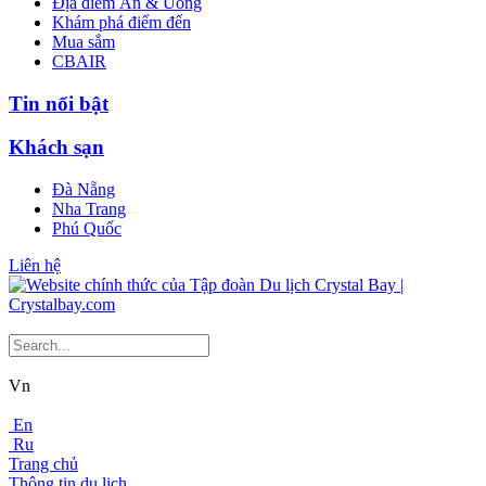
Địa điểm Ăn & Uống
Khám phá điểm đến
Mua sắm
CBAIR
Tin nổi bật
Khách sạn
Đà Nẵng
Nha Trang
Phú Quốc
Liên hệ
Vn
En
Ru
Trang chủ
Thông tin du lịch