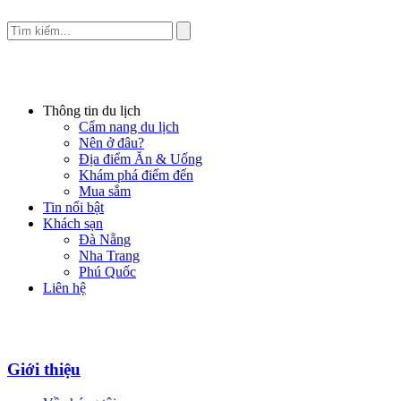
Thông tin du lịch
Cẩm nang du lịch
Nên ở đâu?
Địa điểm Ăn & Uống
Khám phá điểm đến
Mua sắm
Tin nổi bật
Khách sạn
Đà Nẵng
Nha Trang
Phú Quốc
Liên hệ
Giới thiệu