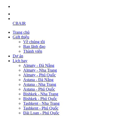
CBAIR
Trang chủ
Giới thiệu
Về chúng tôi
Ban lãnh đạo
Thành viên
Dự án
Lịch bay
Almaty - Đà Nẵng
Almaty - Nha Trang
Almaty - Phú Quốc
Astana - Đà Nẵng
Astana - Nha Trang
Astana - Phú Quốc
Bishkek - Nha Trang
Bishkek - Phú Quốc
Tashkent - Nha Trang
Tashkent - Phú Quốc
Đài Loan - Phú Quốc