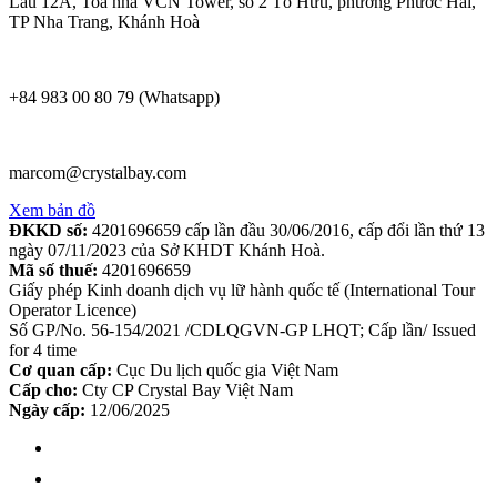
Lầu 12A, Toà nhà VCN Tower, số 2 Tố Hữu, phường Phước Hải,
TP Nha Trang, Khánh Hoà
+84 983 00 80 79 (Whatsapp)
marcom@crystalbay.com
Xem bản đồ
ĐKKD số:
4201696659 cấp lần đầu 30/06/2016, cấp đổi lần thứ 13
ngày 07/11/2023 của Sở KHDT Khánh Hoà.
Mã số thuế:
4201696659
Giấy phép Kinh doanh dịch vụ lữ hành quốc tế (International Tour
Operator Licence)
Số GP/No. 56-154/2021 /CDLQGVN-GP LHQT; Cấp lần/ Issued
for 4 time
Cơ quan cấp:
Cục Du lịch quốc gia Việt Nam
Cấp cho:
Cty CP Crystal Bay Việt Nam
Ngày cấp:
12/06/2025