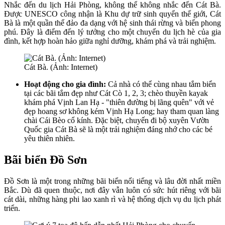
Nhắc đến du lịch Hải Phòng, không thể không nhắc đến Cát Bà.
Được UNESCO công nhận là Khu dự trữ sinh quyển thế giới, Cát
Bà là một quần thể đảo đa dạng với hệ sinh thái rừng và biển phong
phú. Đây là điểm đến lý tưởng cho một chuyến du lịch hè của gia
đình, kết hợp hoàn hảo giữa nghỉ dưỡng, khám phá và trải nghiệm.
Cát Bà. (Ảnh: Internet)
Hoạt động cho gia đình:
Cả nhà có thể cùng nhau tắm biển
tại các bãi tắm đẹp như Cát Cò 1, 2, 3; chèo thuyền kayak
khám phá Vịnh Lan Hạ - "thiên đường bị lãng quên" với vẻ
đẹp hoang sơ không kém Vịnh Hạ Long; hay tham quan làng
chài Cái Bèo cổ kính. Đặc biệt, chuyến đi bộ xuyên Vườn
Quốc gia Cát Bà sẽ là một trải nghiệm đáng nhớ cho các bé
yêu thiên nhiên.
Bãi biển Đồ Sơn
Đồ Sơn là một trong những bãi biển nổi tiếng và lâu đời nhất miền
Bắc. Dù đã quen thuộc, nơi đây vẫn luôn có sức hút riêng với bãi
cát dài, những hàng phi lao xanh rì và hệ thống dịch vụ du lịch phát
triển.