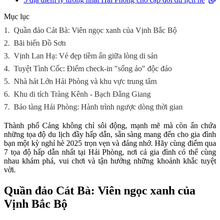
Mục lục
1.
Quần đảo Cát Bà: Viên ngọc xanh của Vịnh Bắc Bộ
2.
Bãi biển Đồ Sơn
3.
Vịnh Lan Hạ: Vẻ đẹp tiềm ẩn giữa lòng di sản
4.
Tuyệt Tình Cốc: Điểm check-in "sống ảo" độc đáo
5.
Nhà hát Lớn Hải Phòng và khu vực trung tâm
6.
Khu di tích Tràng Kênh - Bạch Đằng Giang
7.
Bảo tàng Hải Phòng: Hành trình ngược dòng thời gian
Thành phố Cảng không chỉ sôi động, mạnh mẽ mà còn ẩn chứa
những tọa độ du lịch đầy hấp dẫn, sẵn sàng mang đến cho gia đình
bạn một kỳ nghỉ hè 2025 trọn vẹn và đáng nhớ. Hãy cùng điểm qua
7 tọa độ hấp dẫn nhất tại Hải Phòng, nơi cả gia đình có thể cùng
nhau khám phá, vui chơi và tận hưởng những khoảnh khắc tuyệt
vời.
Quần đảo Cát Bà: Viên ngọc xanh của
Vịnh Bắc Bộ