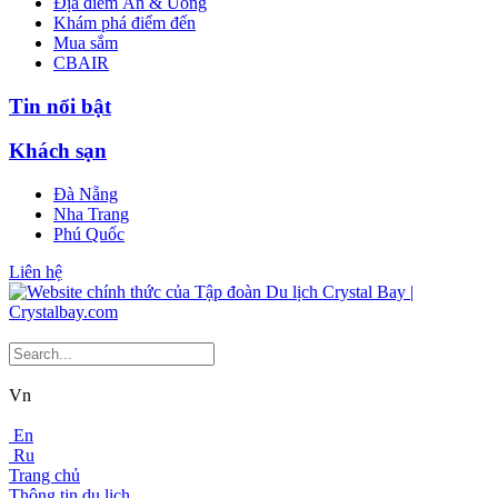
Địa điểm Ăn & Uống
Khám phá điểm đến
Mua sắm
CBAIR
Tin nổi bật
Khách sạn
Đà Nẵng
Nha Trang
Phú Quốc
Liên hệ
Vn
En
Ru
Trang chủ
Thông tin du lịch