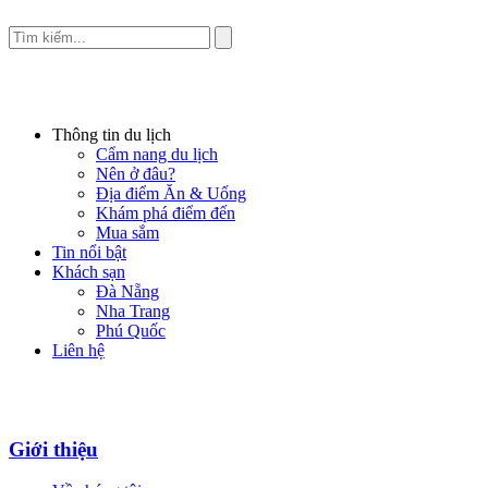
Thông tin du lịch
Cẩm nang du lịch
Nên ở đâu?
Địa điểm Ăn & Uống
Khám phá điểm đến
Mua sắm
Tin nổi bật
Khách sạn
Đà Nẵng
Nha Trang
Phú Quốc
Liên hệ
Giới thiệu