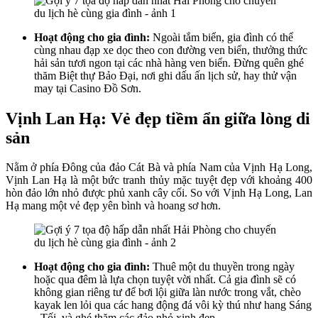
Hoạt động cho gia đình:
Ngoài tắm biển, gia đình có thể
cùng nhau đạp xe dọc theo con đường ven biển, thưởng thức
hải sản tươi ngon tại các nhà hàng ven biển. Đừng quên ghé
thăm Biệt thự Bảo Đại, nơi ghi dấu ấn lịch sử, hay thử vận
may tại Casino Đồ Sơn.
Vịnh Lan Hạ: Vẻ đẹp tiềm ẩn giữa lòng di
sản
Nằm ở phía Đông của đảo Cát Bà và phía Nam của Vịnh Hạ Long,
Vịnh Lan Hạ là một bức tranh thủy mặc tuyệt đẹp với khoảng 400
hòn đảo lớn nhỏ được phủ xanh cây cối. So với Vịnh Hạ Long, Lan
Hạ mang một vẻ đẹp yên bình và hoang sơ hơn.
Hoạt động cho gia đình:
Thuê một du thuyền trong ngày
hoặc qua đêm là lựa chọn tuyệt vời nhất. Cả gia đình sẽ có
không gian riêng tư để bơi lội giữa làn nước trong vắt, chèo
kayak len lỏi qua các hang động đá vôi kỳ thú như hang Sáng
- Tối, và ghé thăm các đảo nhỏ xinh đẹp.