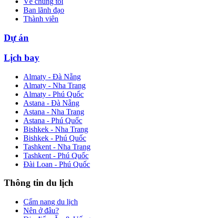
Về chúng tôi
Ban lãnh đạo
Thành viên
Dự án
Lịch bay
Almaty - Đà Nẵng
Almaty - Nha Trang
Almaty - Phú Quốc
Astana - Đà Nẵng
Astana - Nha Trang
Astana - Phú Quốc
Bishkek - Nha Trang
Bishkek - Phú Quốc
Tashkent - Nha Trang
Tashkent - Phú Quốc
Đài Loan - Phú Quốc
Thông tin du lịch
Cẩm nang du lịch
Nên ở đâu?