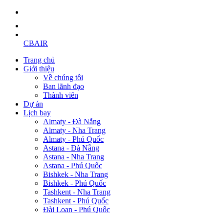
CBAIR
Trang chủ
Giới thiệu
Về chúng tôi
Ban lãnh đạo
Thành viên
Dự án
Lịch bay
Almaty - Đà Nẵng
Almaty - Nha Trang
Almaty - Phú Quốc
Astana - Đà Nẵng
Astana - Nha Trang
Astana - Phú Quốc
Bishkek - Nha Trang
Bishkek - Phú Quốc
Tashkent - Nha Trang
Tashkent - Phú Quốc
Đài Loan - Phú Quốc