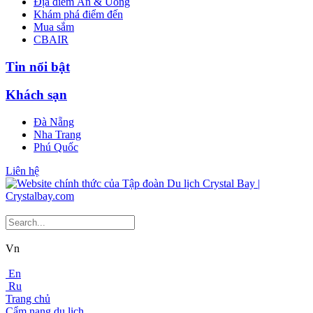
Địa điểm Ăn & Uống
Khám phá điểm đến
Mua sắm
CBAIR
Tin nổi bật
Khách sạn
Đà Nẵng
Nha Trang
Phú Quốc
Liên hệ
Vn
En
Ru
Trang chủ
Cẩm nang du lịch