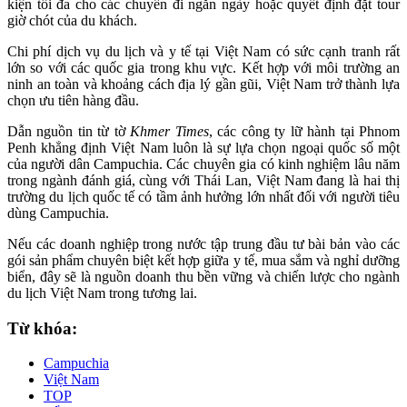
kiện tối đa cho các chuyến đi ngắn ngày hoặc quyết định đặt tour
giờ chót của du khách.
Chi phí dịch vụ du lịch và y tế tại Việt Nam có sức cạnh tranh rất
lớn so với các quốc gia trong khu vực. Kết hợp với môi trường an
ninh an toàn và khoảng cách địa lý gần gũi, Việt Nam trở thành lựa
chọn ưu tiên hàng đầu.
Dẫn nguồn tin từ tờ
Khmer Times
, các công ty lữ hành tại Phnom
Penh khẳng định Việt Nam luôn là sự lựa chọn ngoại quốc số một
của người dân Campuchia. Các chuyên gia có kinh nghiệm lâu năm
trong ngành đánh giá, cùng với Thái Lan, Việt Nam đang là hai thị
trường du lịch quốc tế có tầm ảnh hưởng lớn nhất đối với người tiêu
dùng Campuchia.
Nếu các doanh nghiệp trong nước tập trung đầu tư bài bản vào các
gói sản phẩm chuyên biệt kết hợp giữa y tế, mua sắm và nghỉ dưỡng
biển, đây sẽ là nguồn doanh thu bền vững và chiến lược cho ngành
du lịch Việt Nam trong tương lai.
Từ khóa:
Campuchia
Việt Nam
TOP