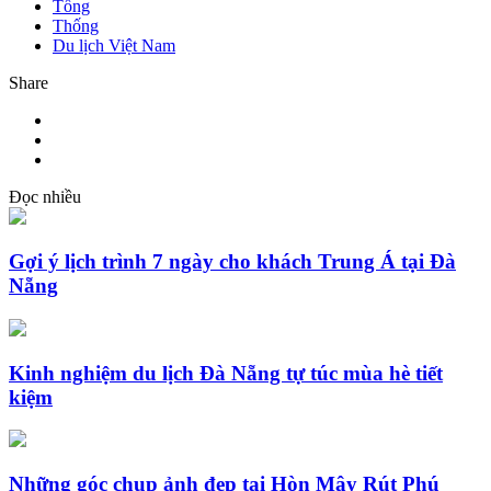
Tổng
Thống
Du lịch Việt Nam
Share
Đọc nhiều
Gợi ý lịch trình 7 ngày cho khách Trung Á tại Đà
Nẵng
Kinh nghiệm du lịch Đà Nẵng tự túc mùa hè tiết
kiệm
Những góc chụp ảnh đẹp tại Hòn Mây Rút Phú