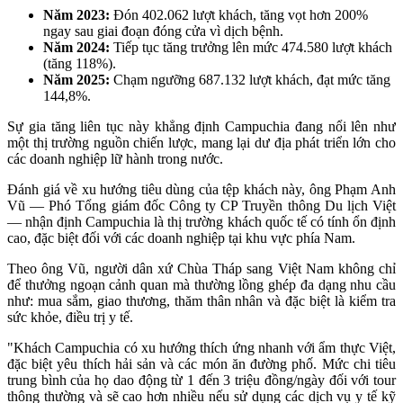
Năm 2023:
Đón 402.062 lượt khách, tăng vọt hơn 200%
ngay sau giai đoạn đóng cửa vì dịch bệnh.
Năm 2024:
Tiếp tục tăng trưởng lên mức 474.580 lượt khách
(tăng 118%).
Năm 2025:
Chạm ngưỡng 687.132 lượt khách, đạt mức tăng
144,8%.
Sự gia tăng liên tục này khẳng định Campuchia đang nổi lên như
một thị trường nguồn chiến lược, mang lại dư địa phát triển lớn cho
các doanh nghiệp lữ hành trong nước.
Đánh giá về xu hướng tiêu dùng của tệp khách này, ông Phạm Anh
Vũ — Phó Tổng giám đốc Công ty CP Truyền thông Du lịch Việt
— nhận định Campuchia là thị trường khách quốc tế có tính ổn định
cao, đặc biệt đối với các doanh nghiệp tại khu vực phía Nam.
Theo ông Vũ, người dân xứ Chùa Tháp sang Việt Nam không chỉ
để thưởng ngoạn cảnh quan mà thường lồng ghép đa dạng nhu cầu
như: mua sắm, giao thương, thăm thân nhân và đặc biệt là kiểm tra
sức khỏe, điều trị y tế.
"Khách Campuchia có xu hướng thích ứng nhanh với ẩm thực Việt,
đặc biệt yêu thích hải sản và các món ăn đường phố. Mức chi tiêu
trung bình của họ dao động từ 1 đến 3 triệu đồng/ngày đối với tour
thông thường và sẽ cao hơn nhiều nếu sử dụng các dịch vụ y tế kỹ