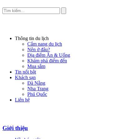
Thông tin du lịch
Cẩm nang du lịch
Nên ở đâu?
Địa điểm Ăn & Uống
Khám phá điểm đến
Mua sắm
Tin nổi bật
Khách sạn
Đà Nẵng
Nha Trang
Phú Quốc
Liên hệ
Giới thiệu