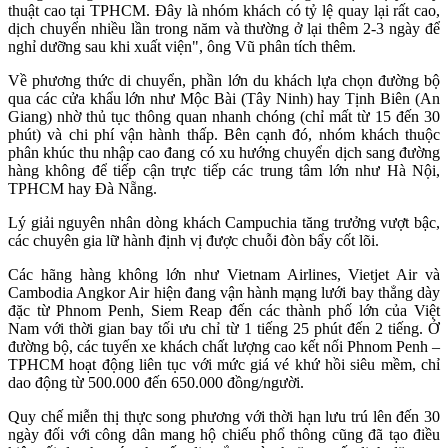
thuật cao tại TPHCM. Đây là nhóm khách có tỷ lệ quay lại rất cao,
dịch chuyển nhiều lần trong năm và thường ở lại thêm 2-3 ngày để
nghỉ dưỡng sau khi xuất viện", ông Vũ phân tích thêm.
Về phương thức di chuyển, phần lớn du khách lựa chọn đường bộ
qua các cửa khẩu lớn như Mộc Bài (Tây Ninh) hay Tịnh Biên (An
Giang) nhờ thủ tục thông quan nhanh chóng (chỉ mất từ 15 đến 30
phút) và chi phí vận hành thấp. Bên cạnh đó, nhóm khách thuộc
phân khúc thu nhập cao đang có xu hướng chuyển dịch sang đường
hàng không để tiếp cận trực tiếp các trung tâm lớn như Hà Nội,
TPHCM hay Đà Nẵng.
Lý giải nguyên nhân dòng khách Campuchia tăng trưởng vượt bậc,
các chuyên gia lữ hành định vị được chuỗi đòn bẩy cốt lõi.
Các hãng hàng không lớn như Vietnam Airlines, Vietjet Air và
Cambodia Angkor Air hiện đang vận hành mạng lưới bay thẳng dày
đặc từ Phnom Penh, Siem Reap đến các thành phố lớn của Việt
Nam với thời gian bay tối ưu chỉ từ 1 tiếng 25 phút đến 2 tiếng. Ở
đường bộ, các tuyến xe khách chất lượng cao kết nối Phnom Penh –
TPHCM hoạt động liên tục với mức giá vé khứ hồi siêu mềm, chỉ
dao động từ 500.000 đến 650.000 đồng/người.
Quy chế miễn thị thực song phương với thời hạn lưu trú lên đến 30
ngày đối với công dân mang hộ chiếu phổ thông cũng đã tạo điều