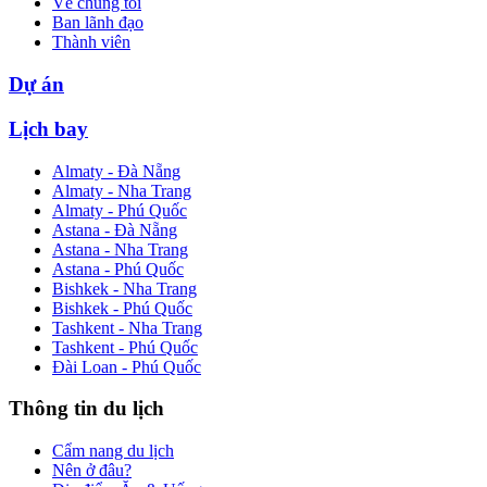
Về chúng tôi
Ban lãnh đạo
Thành viên
Dự án
Lịch bay
Almaty - Đà Nẵng
Almaty - Nha Trang
Almaty - Phú Quốc
Astana - Đà Nẵng
Astana - Nha Trang
Astana - Phú Quốc
Bishkek - Nha Trang
Bishkek - Phú Quốc
Tashkent - Nha Trang
Tashkent - Phú Quốc
Đài Loan - Phú Quốc
Thông tin du lịch
Cẩm nang du lịch
Nên ở đâu?