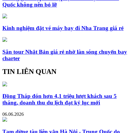
Quốc không nên bỏ lỡ
Kinh nghiệm đặt vé máy bay đi Nha Trang giá rẻ
Săn tour Nhật Bản giá rẻ nhờ làn sóng chuyến bay
charter
TIN LIÊN QUAN
Đồng Tháp đón hơn 4,1 triệu lượt khách sau 5
tháng, doanh thu du lịch đạt kỷ lục mới
06.06.2026
Tạm dừng tàu liên vận Hà Nội - Trung Quốc do