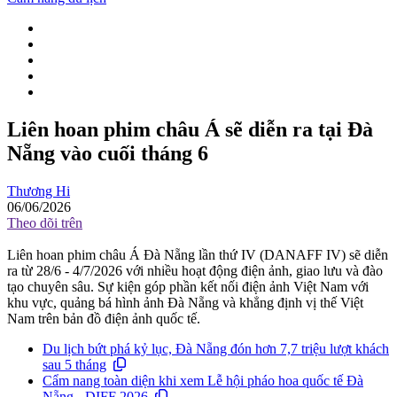
Liên hoan phim châu Á sẽ diễn ra tại Đà
Nẵng vào cuối tháng 6
Thương Hi
06/06/2026
Theo dõi trên
Liên hoan phim châu Á Đà Nẵng lần thứ IV (DANAFF IV) sẽ diễn
ra từ 28/6 - 4/7/2026 với nhiều hoạt động điện ảnh, giao lưu và đào
tạo chuyên sâu. Sự kiện góp phần kết nối điện ảnh Việt Nam với
khu vực, quảng bá hình ảnh Đà Nẵng và khẳng định vị thế Việt
Nam trên bản đồ điện ảnh quốc tế.
Du lịch bứt phá kỷ lục, Đà Nẵng đón hơn 7,7 triệu lượt khách
sau 5 tháng
Cẩm nang toàn diện khi xem Lễ hội pháo hoa quốc tế Đà
Nẵng - DIFF 2026