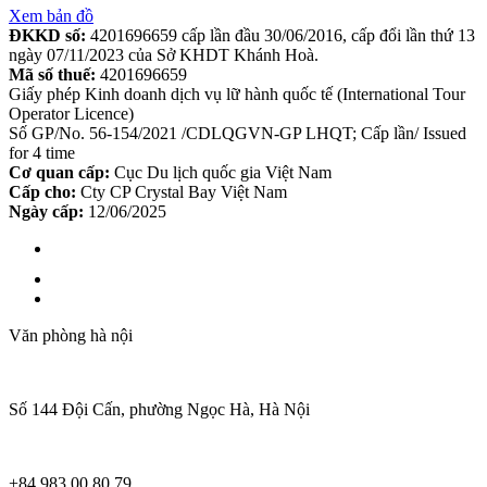
Xem bản đồ
ĐKKD số:
4201696659 cấp lần đầu 30/06/2016, cấp đổi lần thứ 13
ngày 07/11/2023 của Sở KHDT Khánh Hoà.
Mã số thuế:
4201696659
Giấy phép Kinh doanh dịch vụ lữ hành quốc tế (International Tour
Operator Licence)
Số GP/No. 56-154/2021 /CDLQGVN-GP LHQT; Cấp lần/ Issued
for 4 time
Cơ quan cấp:
Cục Du lịch quốc gia Việt Nam
Cấp cho:
Cty CP Crystal Bay Việt Nam
Ngày cấp:
12/06/2025
Văn phòng hà nội
Số 144 Đội Cấn, phường Ngọc Hà, Hà Nội
+84 983 00 80 79