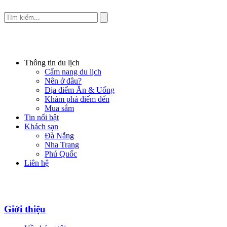
Thông tin du lịch
Cẩm nang du lịch
Nên ở đâu?
Địa điểm Ăn & Uống
Khám phá điểm đến
Mua sắm
Tin nổi bật
Khách sạn
Đà Nẵng
Nha Trang
Phú Quốc
Liên hệ
Giới thiệu