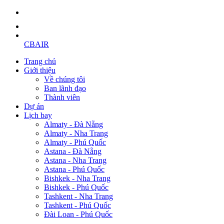
CBAIR
Trang chủ
Giới thiệu
Về chúng tôi
Ban lãnh đạo
Thành viên
Dự án
Lịch bay
Almaty - Đà Nẵng
Almaty - Nha Trang
Almaty - Phú Quốc
Astana - Đà Nẵng
Astana - Nha Trang
Astana - Phú Quốc
Bishkek - Nha Trang
Bishkek - Phú Quốc
Tashkent - Nha Trang
Tashkent - Phú Quốc
Đài Loan - Phú Quốc