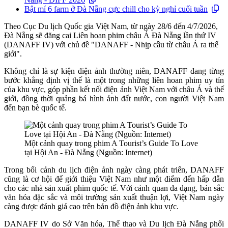
Bật mí 6 farm ở Đà Nẵng cực chill cho kỳ nghỉ cuối tuần
Theo Cục Du lịch Quốc gia Việt Nam, từ ngày 28/6 đến 4/7/2026,
Đà Nẵng sẽ đăng cai Liên hoan phim châu Á Đà Nẵng lần thứ IV
(DANAFF IV) với chủ đề "DANAFF - Nhịp cầu từ châu Á ra thế
giới".
Không chỉ là sự kiện điện ảnh thường niên, DANAFF đang từng
bước khẳng định vị thế là một trong những liên hoan phim uy tín
của khu vực, góp phần kết nối điện ảnh Việt Nam với châu Á và thế
giới, đồng thời quảng bá hình ảnh đất nước, con người Việt Nam
đến bạn bè quốc tế.
Một cảnh quay trong phim A Tourist’s Guide To Love
tại Hội An - Đà Nẵng (Nguồn: Internet)
Trong bối cảnh du lịch điện ảnh ngày càng phát triển, DANAFF
cũng là cơ hội để giới thiệu Việt Nam như một điểm đến hấp dẫn
cho các nhà sản xuất phim quốc tế. Với cảnh quan đa dạng, bản sắc
văn hóa đặc sắc và môi trường sản xuất thuận lợi, Việt Nam ngày
càng được đánh giá cao trên bản đồ điện ảnh khu vực.
DANAFF IV do Sở Văn hóa, Thể thao và Du lịch Đà Nẵng phối