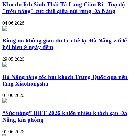
Khu du lịch Sinh Thái Tà Lang Giàn Bí - Toạ độ
"trốn nắng" cực chill giữa núi rừng Đà Nẵng
04.06.2026
Bùng nổ không gian du lịch hè tại Đà Nẵng với lễ
hội biển 9 ngày đêm
29.05.2026
Đà Nẵng tăng tốc hút khách Trung Quốc qua nền
tảng Xiaohongshu
01.06.2026
“Sức nóng” DIFF 2026 khiến nhiều khách sạn Đà
Nẵng kín phòng
01.06.2026