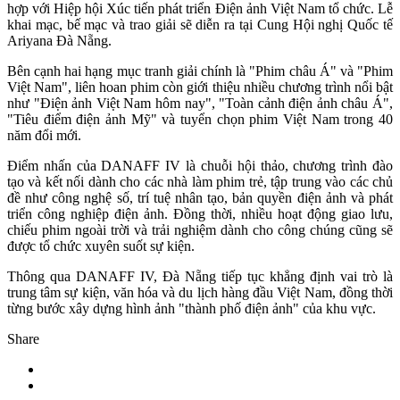
hợp với Hiệp hội Xúc tiến phát triển Điện ảnh Việt Nam tổ chức. Lễ
khai mạc, bế mạc và trao giải sẽ diễn ra tại Cung Hội nghị Quốc tế
Ariyana Đà Nẵng.
Bên cạnh hai hạng mục tranh giải chính là "Phim châu Á" và "Phim
Việt Nam", liên hoan phim còn giới thiệu nhiều chương trình nổi bật
như "Điện ảnh Việt Nam hôm nay", "Toàn cảnh điện ảnh châu Á",
"Tiêu điểm điện ảnh Mỹ" và tuyển chọn phim Việt Nam trong 40
năm đổi mới.
Điểm nhấn của DANAFF IV là chuỗi hội thảo, chương trình đào
tạo và kết nối dành cho các nhà làm phim trẻ, tập trung vào các chủ
đề như công nghệ số, trí tuệ nhân tạo, bản quyền điện ảnh và phát
triển công nghiệp điện ảnh. Đồng thời, nhiều hoạt động giao lưu,
chiếu phim ngoài trời và trải nghiệm dành cho công chúng cũng sẽ
được tổ chức xuyên suốt sự kiện.
Thông qua DANAFF IV, Đà Nẵng tiếp tục khẳng định vai trò là
trung tâm sự kiện, văn hóa và du lịch hàng đầu Việt Nam, đồng thời
từng bước xây dựng hình ảnh "thành phố điện ảnh" của khu vực.
Share