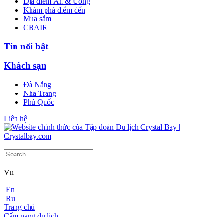
Địa điểm Ăn & Uống
Khám phá điểm đến
Mua sắm
CBAIR
Tin nổi bật
Khách sạn
Đà Nẵng
Nha Trang
Phú Quốc
Liên hệ
Vn
En
Ru
Trang chủ
Cẩm nang du lịch