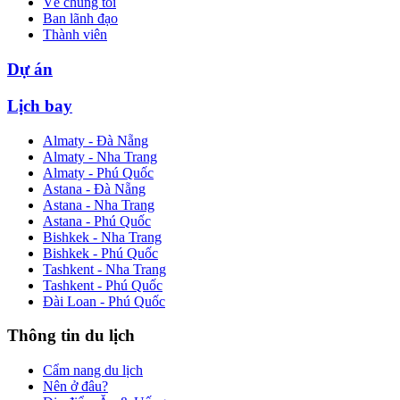
Về chúng tôi
Ban lãnh đạo
Thành viên
Dự án
Lịch bay
Almaty - Đà Nẵng
Almaty - Nha Trang
Almaty - Phú Quốc
Astana - Đà Nẵng
Astana - Nha Trang
Astana - Phú Quốc
Bishkek - Nha Trang
Bishkek - Phú Quốc
Tashkent - Nha Trang
Tashkent - Phú Quốc
Đài Loan - Phú Quốc
Thông tin du lịch
Cẩm nang du lịch
Nên ở đâu?