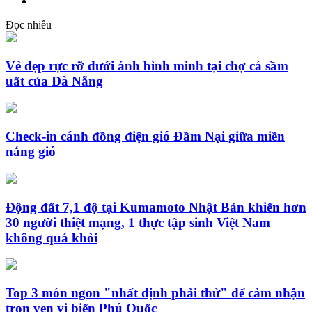
Đọc nhiều
Vẻ đẹp rực rỡ dưới ánh bình minh tại chợ cá sầm
uất của Đà Nẵng
Check-in cánh đồng điện gió Đầm Nại giữa miền
nắng gió
Động đất 7,1 độ tại Kumamoto Nhật Bản khiến hơn
30 người thiệt mạng, 1 thực tập sinh Việt Nam
không quá khỏi
Top 3 món ngon "nhất định phải thử" để cảm nhận
trọn vẹn vị biển Phú Quốc