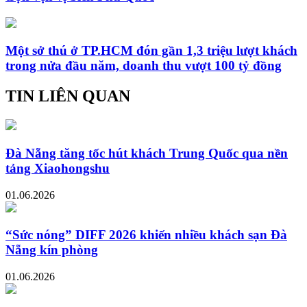
Một sở thú ở TP.HCM đón gần 1,3 triệu lượt khách
trong nửa đầu năm, doanh thu vượt 100 tỷ đồng
TIN LIÊN QUAN
Đà Nẵng tăng tốc hút khách Trung Quốc qua nền
tảng Xiaohongshu
01.06.2026
“Sức nóng” DIFF 2026 khiến nhiều khách sạn Đà
Nẵng kín phòng
01.06.2026