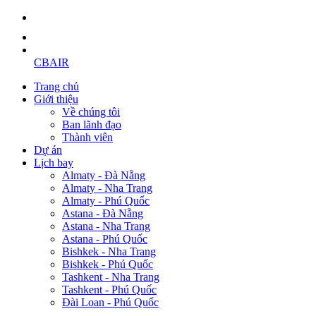
CBAIR
Trang chủ
Giới thiệu
Về chúng tôi
Ban lãnh đạo
Thành viên
Dự án
Lịch bay
Almaty - Đà Nẵng
Almaty - Nha Trang
Almaty - Phú Quốc
Astana - Đà Nẵng
Astana - Nha Trang
Astana - Phú Quốc
Bishkek - Nha Trang
Bishkek - Phú Quốc
Tashkent - Nha Trang
Tashkent - Phú Quốc
Đài Loan - Phú Quốc