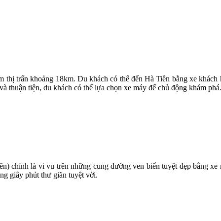
m thị trấn khoảng 18km. Du khách có thể đến Hà Tiên bằng xe khách h
à thuận tiện, du khách có thể lựa chọn xe máy để chủ động khám phá
iên) chính là vi vu trên những cung đường ven biển tuyệt đẹp bằng xe
g giây phút thư giãn tuyệt vời.