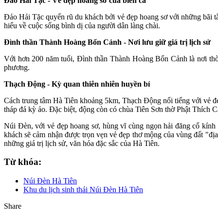
Đảo Hải Tặc - Vẻ đẹp hoang sơ của biển cả
Đảo Hải Tặc quyến rũ du khách bởi vẻ đẹp hoang sơ với những bãi tắ
hiểu về cuộc sống bình dị của người dân làng chài.
Đình thần Thành Hoàng Bổn Cảnh - Nơi lưu giữ giá trị lịch sử
Với hơn 200 năm tuổi, Đình thần Thành Hoàng Bổn Cảnh là nơi thờ 
phương.
Thạch Động - Kỳ quan thiên nhiên huyền bí
Cách trung tâm Hà Tiên khoảng 5km, Thạch Động nổi tiếng với vẻ đẹ
tháp đá kỳ ảo. Đặc biệt, động còn có chùa Tiên Sơn thờ Phật Thích
Núi Đèn, với vẻ đẹp hoang sơ, hùng vĩ cùng ngọn hải đăng cổ kính s
khách sẽ cảm nhận được trọn vẹn vẻ đẹp thơ mộng của vùng đất "địa 
những giá trị lịch sử, văn hóa đặc sắc của Hà Tiên.
Từ khóa:
Núi Đèn Hà Tiên
Khu du lịch sinh thái Núi Đèn Hà Tiên
Share