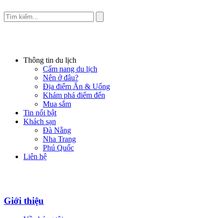
Thông tin du lịch
Cẩm nang du lịch
Nên ở đâu?
Địa điểm Ăn & Uống
Khám phá điểm đến
Mua sắm
Tin nổi bật
Khách sạn
Đà Nẵng
Nha Trang
Phú Quốc
Liên hệ
Giới thiệu