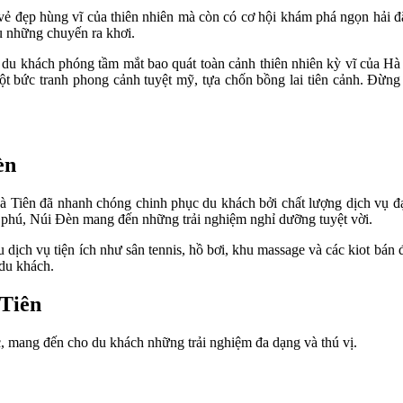
 đẹp hùng vĩ của thiên nhiên mà còn có cơ hội khám phá ngọn hải đăn
u những chuyến ra khơi.
du khách phóng tầm mắt bao quát toàn cảnh thiên nhiên kỳ vĩ của Hà
 một bức tranh phong cảnh tuyệt mỹ, tựa chốn bồng lai tiên cảnh. Đừ
èn
à Tiên đã nhanh chóng chinh phục du khách bởi chất lượng dịch vụ đạt
g phú, Núi Đèn mang đến những trải nghiệm nghỉ dưỡng tuyệt vời.
dịch vụ tiện ích như sân tennis, hồ bơi, khu massage và các kiot bán 
du khách.
 Tiên
 mang đến cho du khách những trải nghiệm đa dạng và thú vị.