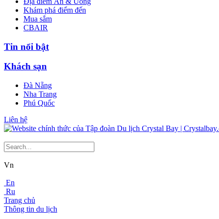
Địa điểm Ăn & Uống
Khám phá điểm đến
Mua sắm
CBAIR
Tin nổi bật
Khách sạn
Đà Nẵng
Nha Trang
Phú Quốc
Liên hệ
Vn
En
Ru
Trang chủ
Thông tin du lịch