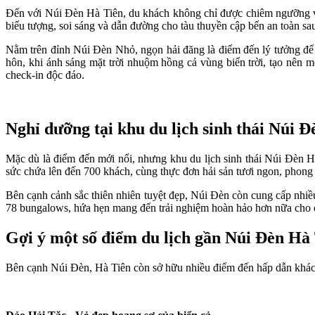
Đến với Núi Đèn Hà Tiên, du khách không chỉ được chiêm ngưỡng vẻ
biểu tượng, soi sáng và dẫn đường cho tàu thuyền cập bến an toàn sa
Nằm trên đỉnh Núi Đèn Nhỏ, ngọn hải đăng là điểm đến lý tưởng để 
hôn, khi ánh sáng mặt trời nhuộm hồng cả vùng biển trời, tạo nên
check-in độc đáo.
Nghỉ dưỡng tại khu du lịch sinh thái Núi Đ
Mặc dù là điểm đến mới nổi, nhưng khu du lịch sinh thái Núi Đèn H
sức chứa lên đến 700 khách, cùng thực đơn hải sản tươi ngon, phon
Bên cạnh cảnh sắc thiên nhiên tuyệt đẹp, Núi Đèn còn cung cấp nhiều 
78 bungalows, hứa hẹn mang đến trải nghiệm hoàn hảo hơn nữa cho 
Gợi ý một số điểm du lịch gần Núi Đèn Hà
Bên cạnh Núi Đèn, Hà Tiên còn sở hữu nhiều điểm đến hấp dẫn khác,