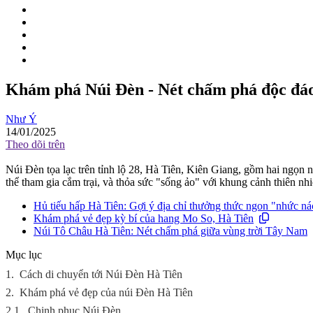
Khám phá Núi Đèn - Nét chấm phá độc đáo
Như Ý
14/01/2025
Theo dõi trên
Núi Đèn tọa lạc trên tỉnh lộ 28, Hà Tiên, Kiên Giang, gồm hai ngọn
thể tham gia cắm trại, và thỏa sức "sống ảo" với khung cảnh thiên nhi
Hủ tiếu hấp Hà Tiên: Gợi ý địa chỉ thưởng thức ngon "nhức ná
Khám phá vẻ đẹp kỳ bí của hang Mo So, Hà Tiên
Núi Tô Châu Hà Tiên: Nét chấm phá giữa vùng trời Tây Nam
Mục lục
1.
Cách di chuyển tới Núi Đèn Hà Tiên
2.
Khám phá vẻ đẹp của núi Đèn Hà Tiên
2.1.
Chinh phục Núi Đèn