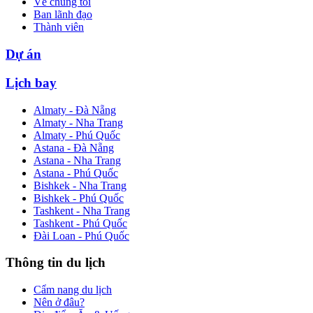
Về chúng tôi
Ban lãnh đạo
Thành viên
Dự án
Lịch bay
Almaty - Đà Nẵng
Almaty - Nha Trang
Almaty - Phú Quốc
Astana - Đà Nẵng
Astana - Nha Trang
Astana - Phú Quốc
Bishkek - Nha Trang
Bishkek - Phú Quốc
Tashkent - Nha Trang
Tashkent - Phú Quốc
Đài Loan - Phú Quốc
Thông tin du lịch
Cẩm nang du lịch
Nên ở đâu?