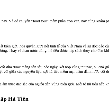
n này. Và để chuyến "food tour" thêm phần trọn vẹn, hãy cùng khám p
 biên giới, hòa quyện giữa nét tinh tế của Việt Nam và sự độc đáo c
thường. Thay vì chan nước dùng, hủ tiếu được hấp cách thủy cho đến kh
t dừa được thắng sền sệt, béo ngậy, kết hợp cùng thịt nạc, bì, chả g
t vời giữa các nguyên liệu, sợi hủ tiếu mềm mại thấm đẫm nước cốt d
a ẩm thực đặc sắc của người dân vùng biên giới. Mỗi tô hủ tiếu hấp k
 hấp Hà Tiên