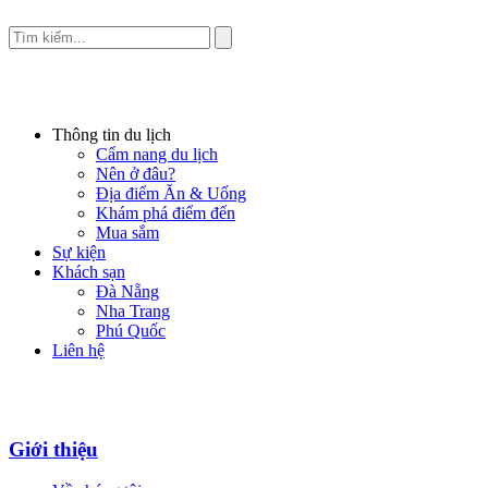
Thông tin du lịch
Cẩm nang du lịch
Nên ở đâu?
Địa điểm Ăn & Uống
Khám phá điểm đến
Mua sắm
Sự kiện
Khách sạn
Đà Nẵng
Nha Trang
Phú Quốc
Liên hệ
Giới thiệu