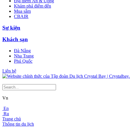
Địa điểm Ăn & Uống
Khám phá điểm đến
Mua sắm
CBAIR
Sự kiện
Khách sạn
Đà Nẵng
Nha Trang
Phú Quốc
Liên hệ
Vn
En
Ru
Trang chủ
Thông tin du lịch