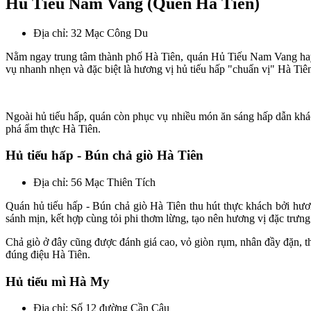
Hủ Tiếu Nam Vang (Quến Hà Tiên)
Địa chỉ: 32 Mạc Công Du
Nằm ngay trung tâm thành phố Hà Tiên, quán Hủ Tiếu Nam Vang hay c
vụ nhanh nhẹn và đặc biệt là hương vị hủ tiếu hấp "chuẩn vị" Hà Tiên.
Ngoài hủ tiếu hấp, quán còn phục vụ nhiều món ăn sáng hấp dẫn khá
phá ẩm thực Hà Tiên.
Hủ tiếu hấp - Bún chả giò Hà Tiên
Địa chỉ: 56 Mạc Thiên Tích
Quán hủ tiếu hấp - Bún chả giò Hà Tiên thu hút thực khách bởi hươ
sánh mịn, kết hợp cùng tỏi phi thơm lừng, tạo nên hương vị đặc trưn
Chả giò ở đây cũng được đánh giá cao, vỏ giòn rụm, nhân đầy đặn, t
đúng điệu Hà Tiên.
Hủ tiếu mì Hà My
Địa chỉ: Số 12 đường Cần Câu