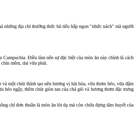
há những địa chỉ thưởng thức hủ tiếu hấp ngon "nhức nách" mà người
ủa Campuchia. Điều làm nên sự đặc biệt của món ăn này chính là cách
i chín mềm, dai vừa phải.
iò và một chút thính tạo nên hương vị hài hòa, vừa thơm béo, vừa đậm
ừa béo ngậy, thêm chút giòn tan của chả giò và hương thơm đặc trưng
hông chỉ đơn thuần là món ăn lót dạ mà còn chứa đựng tâm huyết của