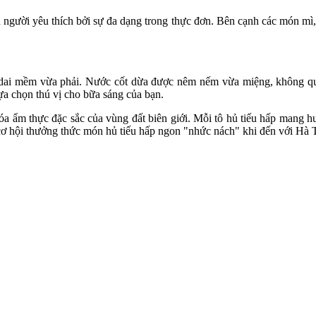
người yêu thích bởi sự đa dạng trong thực đơn. Bên cạnh các món mì,
 dai mềm vừa phải. Nước cốt dừa được nêm nếm vừa miệng, không quá 
ựa chọn thú vị cho bữa sáng của bạn.
 ẩm thực đặc sắc của vùng đất biên giới. Mỗi tô hủ tiếu hấp mang hương
 cơ hội thưởng thức món hủ tiếu hấp ngon "nhức nách" khi đến với Hà T