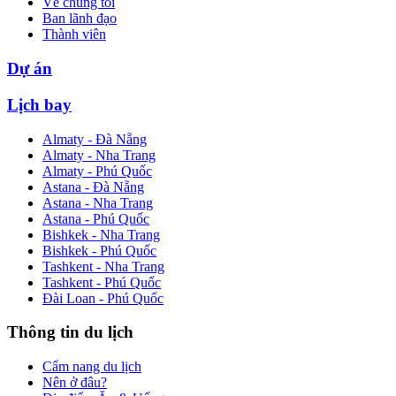
Về chúng tôi
Ban lãnh đạo
Thành viên
Dự án
Lịch bay
Almaty - Đà Nẵng
Almaty - Nha Trang
Almaty - Phú Quốc
Astana - Đà Nẵng
Astana - Nha Trang
Astana - Phú Quốc
Bishkek - Nha Trang
Bishkek - Phú Quốc
Tashkent - Nha Trang
Tashkent - Phú Quốc
Đài Loan - Phú Quốc
Thông tin du lịch
Cẩm nang du lịch
Nên ở đâu?