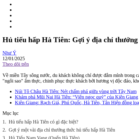
Hủ tiếu hấp Hà Tiên: Gợi ý địa chỉ thưởn
Như Ý
12/01/2025
Theo dõi trên
Về miền Tây sông nước, du khách không chỉ được đắm mình trong cản
"ngôi sao" ẩm thực, chinh phục thực khách bởi hương vị độc đáo, kh
Núi Tô Châu Hà Tiên: Nét chấm phá giữa vùng trời Tây Nam
Khám phá Mũi Nai Hà Tiên: “Viên ngọc quý” của Kiên Giang
Kiên Giang: Rạch Giá, Phú Quốc, Hà Tiên, Tân Hiệp đồng lo
Mục lục
1.
Hủ tiếu hấp Hà Tiên có gì đặc biệt?
2.
Gợi ý một vài địa chỉ thưởng thức hủ tiếu hấp Hà Tiên
3.
Hủ Tiếu Nam Vang (Quến Hà Tiên)