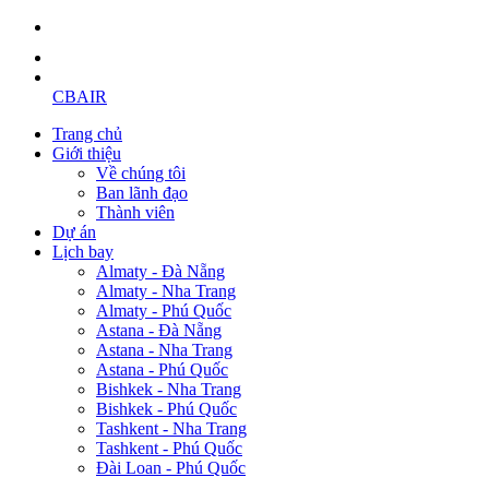
CBAIR
Trang chủ
Giới thiệu
Về chúng tôi
Ban lãnh đạo
Thành viên
Dự án
Lịch bay
Almaty - Đà Nẵng
Almaty - Nha Trang
Almaty - Phú Quốc
Astana - Đà Nẵng
Astana - Nha Trang
Astana - Phú Quốc
Bishkek - Nha Trang
Bishkek - Phú Quốc
Tashkent - Nha Trang
Tashkent - Phú Quốc
Đài Loan - Phú Quốc