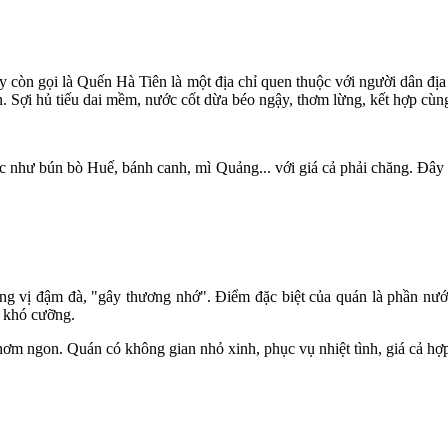
òn gọi là Quến Hà Tiên là một địa chỉ quen thuộc với người dân địa
 Sợi hủ tiếu dai mềm, nước cốt dừa béo ngậy, thơm lừng, kết hợp cùng t
c như bún bò Huế, bánh canh, mì Quảng... với giá cả phải chăng. Đây 
ng vị đậm đà, "gây thương nhớ". Điểm đặc biệt của quán là phần nước 
g khó cưỡng.
hơm ngon. Quán có không gian nhỏ xinh, phục vụ nhiệt tình, giá cả hợp