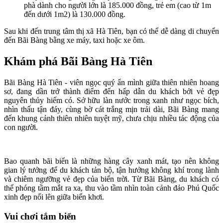
phà dành cho người lớn là 185.000 đồng, trẻ em (cao từ 1m
đến dưới 1m2) là 130.000 đồng.
Sau khi đến trung tâm thị xã Hà Tiên, bạn có thể dễ dàng di chuyển
đến Bãi Bàng bằng xe máy, taxi hoặc xe ôm.
Khám phá Bãi Bàng Hà Tiên
Bãi Bàng Hà Tiên - viên ngọc quý ẩn mình giữa thiên nhiên hoang
sơ, đang dần trở thành điểm đến hấp dẫn du khách bởi vẻ đẹp
nguyên thủy hiếm có. Sở hữu làn nước trong xanh như ngọc bích,
nhìn thấu tận đáy, cùng bờ cát trắng mịn trải dài, Bãi Bàng mang
đến khung cảnh thiên nhiên tuyệt mỹ, chưa chịu nhiều tác động của
con người.
Bao quanh bãi biển là những hàng cây xanh mát, tạo nên không
gian lý tưởng để du khách tản bộ, tận hưởng không khí trong lành
và chiêm ngưỡng vẻ đẹp của biển trời. Từ Bãi Bàng, du khách có
thể phóng tầm mắt ra xa, thu vào tầm nhìn toàn cảnh đảo Phú Quốc
xinh đẹp nổi lên giữa biển khơi.
Vui chơi tắm biển