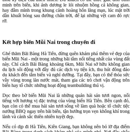
minh trên biển, khi ánh dương le lói nhuộm hồng cả không gian,
hay đắm mình trong khung cảnh hoàng hôn lãng mạn, lúc mặt trời
dần khuất bóng sau đường chân trời, để lại những vệt cam đỏ rực
rỡ.
Kết hợp biển Mũi Nai trong chuyến đi
Ghé thăm Bãi Bàng Hà Tiên, đừng quên khám phá thêm vẻ đẹp của
biển Mũi Nai - một trong những bãi tắm nổi tiếng nhất của vùng đất
này. Chỉ cách Bãi Bàng khoảng 6km, Mũi Nai sở hữu không gian
du lịch sôi động với đầy đủ các dịch vụ tiện ích, thu hút đông đảo
du khách đến tắm biển và nghỉ dưỡng. Tại đây, bạn có thể thỏa sức
vẫy vùng trong làn nước mát, tham gia các trò chơi vận động trên
biển hay tổ chức những hoạt động teambuilding thú vị.
Dọc theo bờ biển Mũi Nai là những quán hải sản tươi ngon, nổi
tiếng với hương vị đặc trưng của vùng biển Hà Tiên. Bên cạnh đó,
bạn còn có thể mua hải sản tươi sống về làm quà hoặc tổ chức tiệc
nướng BBQ ngay trên bãi biển, tận hưởng trọn vẹn không khí trong
lành và cảnh sắc thiên nhiên tuyệt đẹp.
Nếu có dịp đi Hà Tiên, Kiên Giang, bạn không nên bỏ lỡ địa điểm
Bãi Bàng trong danh sách khám phá của mình nhé. Nơi đây chắc