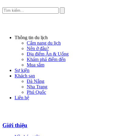
Thông tin du lịch
Cẩm nang du lịch
Nên ở đâu?
Địa điểm Ăn & Uống
Khám phá điểm đến
Mua sắm
Sự kiện
Khách sạn
Đà Nẵng
Nha Trang
Phú Quốc
Liên hệ
Giới thiệu