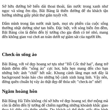
Sở hữu đường bờ biển dài thoai thoải, làn nước trong xanh như
ngọc và sóng êm dịu, Bãi Bàng là thiên đường để du khách tận
hưởng những giây phút thư giãn tuyệt vời.
Đắm mình trong làn nước mát lạnh, mọi ưu phiền của cuộc sống
thường nhật dường như tan biến. Đặc biệt, với sóng biển êm đềm,
Bãi Bàng còn là điểm đến lý tưởng cho gia đình có trẻ nhỏ, mang
đến không gian vui chơi an toàn dưới sự giám sát của người lớn.
Check-in sống ảo
Bãi Bàng, với vẻ đẹp hoang sơ tựa như "Hồ Cốc thứ hai", đang trở
thành điểm đến "sống ảo" cực hot, hứa hẹn mang đến cho bạn
những bức ảnh "chill" hết nấc. Khung cảnh lãng mạn nơi đây là
background hoàn hảo cho những bộ cánh xinh lung linh. Vậy nên,
đừng quên chuẩn bị váy áo thật đẹp để thỏa sức "check-in" nhé!
Ngắm hoàng hôn
Bãi Bàng Hà Tiên không chỉ sở hữu vẻ đẹp hoang sơ, thơ mộng mà
còn là điểm đến lý tưởng để chiêm ngưỡng những khoảnh khắc giao
thoa kỳ diệu của thiên nhiên. Du khách có thể thức giấc đón bình