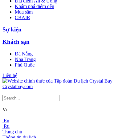
Địa điểm Ăn & Uống
Khám phá điểm đến
Mua sắm
CBAIR
Sự kiện
Khách sạn
Đà Nẵng
Nha Trang
Phú Quốc
Liên hệ
Vn
En
Ru
Trang chủ
Thông tin du lịch