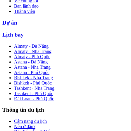
Về chúng tôi
Ban lãnh đạo
Thành viên
Dự án
Lịch bay
Almaty - Đà Nẵng
Almaty - Nha Trang
Almaty - Phú Quốc
Astana - Đà Nẵng
Astana - Nha Trang
Astana - Phú Quốc
Bishkek - Nha Trang
Bishkek - Phú Quốc
Tashkent - Nha Trang
Tashkent - Phú Quốc
Đài Loan - Phú Quốc
Thông tin du lịch
Cẩm nang du lịch
Nên ở đâu?