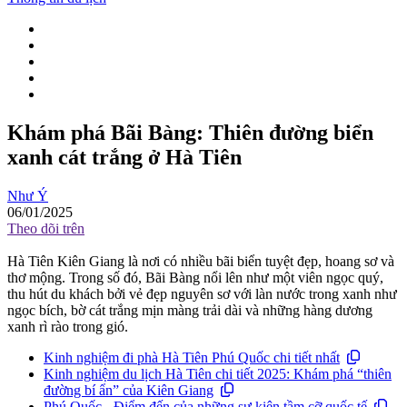
Khám phá Bãi Bàng: Thiên đường biển
xanh cát trắng ở Hà Tiên
Như Ý
06/01/2025
Theo dõi trên
Hà Tiên Kiên Giang là nơi có nhiều bãi biển tuyệt đẹp, hoang sơ và
thơ mộng. Trong số đó, Bãi Bàng nổi lên như một viên ngọc quý,
thu hút du khách bởi vẻ đẹp nguyên sơ với làn nước trong xanh như
ngọc bích, bờ cát trắng mịn màng trải dài và những hàng dương
xanh rì rào trong gió.
Kinh nghiệm đi phà Hà Tiên Phú Quốc chi tiết nhất
Kinh nghiệm du lịch Hà Tiên chi tiết 2025: Khám phá “thiên
đường bí ẩn” của Kiên Giang
Phú Quốc - Điểm đến của những sự kiện tầm cỡ quốc tế