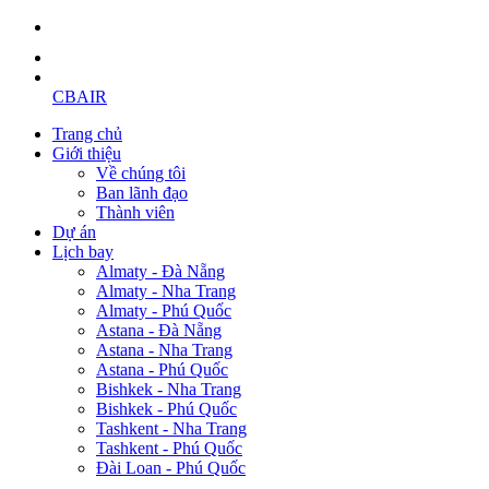
CBAIR
Trang chủ
Giới thiệu
Về chúng tôi
Ban lãnh đạo
Thành viên
Dự án
Lịch bay
Almaty - Đà Nẵng
Almaty - Nha Trang
Almaty - Phú Quốc
Astana - Đà Nẵng
Astana - Nha Trang
Astana - Phú Quốc
Bishkek - Nha Trang
Bishkek - Phú Quốc
Tashkent - Nha Trang
Tashkent - Phú Quốc
Đài Loan - Phú Quốc