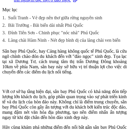
Mục lục
1.
Suối Tranh - Vẻ đẹp nên thơ giữa rừng nguyên sinh
2.
Bãi Trường - Bãi biển dài nhất Phú Quốc
3.
Đỉnh Tiên Sơn - Chinh phục "nóc nhà" Phú Quốc
4.
Làng chài Hàm Ninh - Nét đẹp bình dị của làng chài ven biển
Sân bay Phú Quốc, hay Cảng hàng không quốc tế Phú Quốc, là cửa
ngõ chính chào đón du khách đến với "đảo ngọc" xinh đẹp. Tọa lạc
tại xã Dương Tơ, cách trung tâm thị trấn Dương Đông khoảng
10km về phía Nam, sân bay này sở hữu vị trí thuận lợi cho việc di
chuyển đến các điểm du lịch nổi tiếng.
Với cơ sở hạ tầng hiện đại, sân bay Phú Quốc có khả năng đón tiếp
lượng lớn khách du lịch, góp phần quan trọng vào sự phát triển kinh
tế và du lịch của hòn đảo này. Không chỉ là điểm trung chuyển, sân
bay Phú Quốc còn gây ấn tượng với du khách bởi kiến trúc độc đáo,
mang đậm nét văn hóa địa phương, tạo nên điểm nhấn ấn tượng
ngay từ khi đặt chân đến hòn đảo xinh đẹp này.
Hãy cùng khám phá những điểm đến nổi bật gần sân bay Phú Quốc