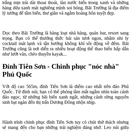
trắng mịn trải dài thoai thoải, làn nước biển trong xanh và những
hàng dừa xanh mát nghiêng mình soi bóng. Bãi Trường là địa điểm
lý tưởng để tắm biển, thư giãn và ngắm hoàng hôn tuyệt đẹp.
Dọc theo Bãi Trường là hàng loạt nhà hàng, quán bar, resort sang
trọng. Bạn có thể thưởng thức hải sản tươi ngon, nhâm nhi ly
cocktail mát lạnh và tận hưởng không khí sôi động về đêm. Bãi
Trường cũng là nơi diễn ra nhiều hoạt động thể thao biển hấp dẫn
như lướt ván, chèo thuyền kayak...
Đỉnh Tiên Sơn - Chinh phục "nóc nhà"
Phú Quốc
Với độ cao 565m, đỉnh Tiên Sơn là điểm cao nhất trên đảo Phú
Quốc. Từ đỉnh núi, bạn có thể phóng tầm mắt ngắm nhìn toàn cảnh
đảo ngọc, từ những bãi biển xanh ngắt, những cánh rừng nguyên
sinh bạt ngàn đến thị trấn Dương Đông nhộn nhịp.
Hành trình chinh phục đỉnh Tiên Sơn tuy có chút thử thách nhưng
sẽ mang đến cho bạn những trải nghiệm đáng nhớ. Leo núi giữa