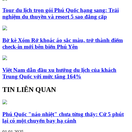
Tour du lịch trọn gói Phú Quốc hạng sang: Trải
nghiệm du thuyền và resort 5 sao đẳng cấp
Bờ kè Xóm Rớ khoác áo sắc màu, trở thành điểm
check-in mới bên biển Phú Yên
Việt Nam dẫn đầu xu hướng du lịch của khách
Trung Quốc với mức tăng 164%
TIN LIÊN QUAN
Phú Quốc "náo nhiệt" chưa từng thấy: Cứ 5 phút
lại có một chuyến bay hạ cánh
01.01.2025