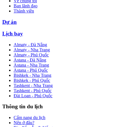
Về chúng tôi
Ban lãnh đạo
Thành viên
Dự án
Lịch bay
Almaty - Đà Nẵng
Almaty - Nha Trang
Almaty - Phú Quốc
Astana - Đà Nẵng
Astana - Nha Trang
Astana - Phú Quốc
Bishkek - Nha Trang
Bishkek - Phú Quốc
Tashkent - Nha Trang
Tashkent - Phú Quốc
Đài Loan - Phú Quốc
Thông tin du lịch
Cẩm nang du lịch
Nên ở đâu?