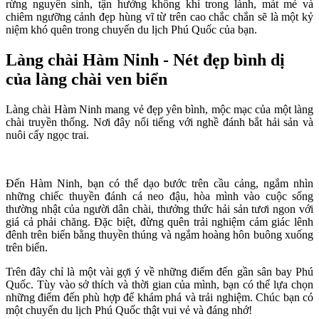
rừng nguyên sinh, tận hưởng không khí trong lành, mát mẻ và
chiêm ngưỡng cảnh đẹp hùng vĩ từ trên cao chắc chắn sẽ là một kỷ
niệm khó quên trong chuyến du lịch Phú Quốc của bạn.
Làng chài Hàm Ninh - Nét đẹp bình dị
của làng chài ven biển
Làng chài Hàm Ninh mang vẻ đẹp yên bình, mộc mạc của một làng
chài truyền thống. Nơi đây nổi tiếng với nghề đánh bắt hải sản và
nuôi cấy ngọc trai.
Đến Hàm Ninh, bạn có thể dạo bước trên cầu cảng, ngắm nhìn
những chiếc thuyền đánh cá neo đậu, hòa mình vào cuộc sống
thường nhật của người dân chài, thưởng thức hải sản tươi ngon với
giá cả phải chăng. Đặc biệt, đừng quên trải nghiệm cảm giác lênh
đênh trên biển bằng thuyền thúng và ngắm hoàng hôn buông xuống
trên biển.
Trên đây chỉ là một vài gợi ý về những điểm đến gần sân bay Phú
Quốc. Tùy vào sở thích và thời gian của mình, bạn có thể lựa chọn
những điểm đến phù hợp để khám phá và trải nghiệm. Chúc bạn có
một chuyến du lịch Phú Quốc thật vui vẻ và đáng nhớ!