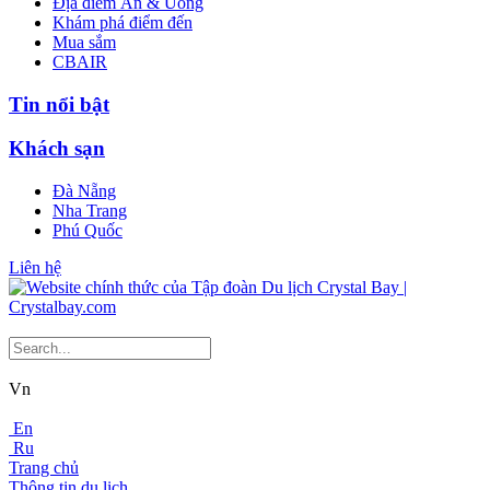
Địa điểm Ăn & Uống
Khám phá điểm đến
Mua sắm
CBAIR
Tin nổi bật
Khách sạn
Đà Nẵng
Nha Trang
Phú Quốc
Liên hệ
Vn
En
Ru
Trang chủ
Thông tin du lịch