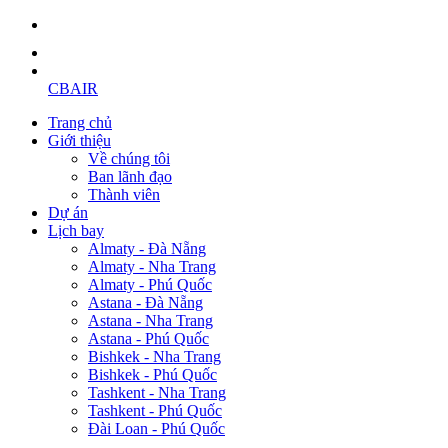
CBAIR
Trang chủ
Giới thiệu
Về chúng tôi
Ban lãnh đạo
Thành viên
Dự án
Lịch bay
Almaty - Đà Nẵng
Almaty - Nha Trang
Almaty - Phú Quốc
Astana - Đà Nẵng
Astana - Nha Trang
Astana - Phú Quốc
Bishkek - Nha Trang
Bishkek - Phú Quốc
Tashkent - Nha Trang
Tashkent - Phú Quốc
Đài Loan - Phú Quốc