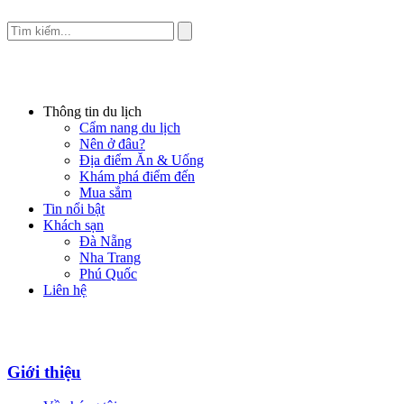
Thông tin du lịch
Cẩm nang du lịch
Nên ở đâu?
Địa điểm Ăn & Uống
Khám phá điểm đến
Mua sắm
Tin nổi bật
Khách sạn
Đà Nẵng
Nha Trang
Phú Quốc
Liên hệ
Giới thiệu