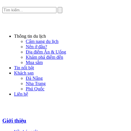
Thông tin du lịch
Cẩm nang du lịch
Nên ở đâu?
Địa điểm Ăn & Uống
Khám phá điểm đến
Mua sắm
Tin nổi bật
Khách sạn
Đà Nẵng
Nha Trang
Phú Quốc
Liên hệ
Giới thiệu