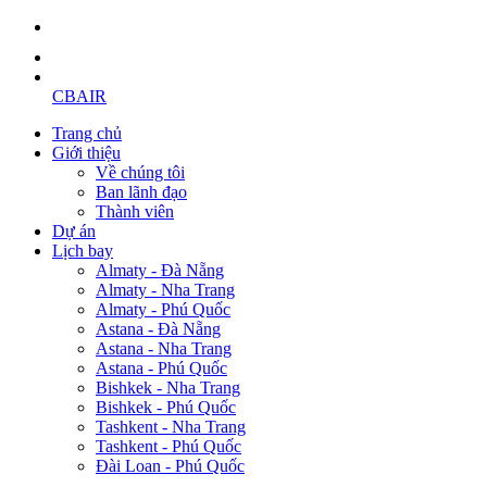
CBAIR
Trang chủ
Giới thiệu
Về chúng tôi
Ban lãnh đạo
Thành viên
Dự án
Lịch bay
Almaty - Đà Nẵng
Almaty - Nha Trang
Almaty - Phú Quốc
Astana - Đà Nẵng
Astana - Nha Trang
Astana - Phú Quốc
Bishkek - Nha Trang
Bishkek - Phú Quốc
Tashkent - Nha Trang
Tashkent - Phú Quốc
Đài Loan - Phú Quốc