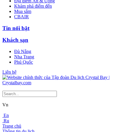
Địa điểm Ăn & Uống
Khám phá điểm đến
Mua sắm
CBAIR
Tin nổi bật
Khách sạn
Đà Nẵng
Nha Trang
Phú Quốc
Liên hệ
Vn
En
Ru
Trang chủ
Thông tin du lịch