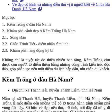
Vẻ đẹp cổ kính và những điều thú vị ít người biết về Chùa Bà
Đanh, Hà Nam
Mục lục
1.
Kẽm Trống ở đâu Hà Nam?
2.
Khám phá cảnh đẹp ở Kẽm Trống Hà Nam
2.1.
Sông Đào
2.2.
Chùa Trinh Tiết - điểm nhấn tâm linh
2.3.
Khám phá hang động kỳ bí
Không chỉ là tuyệt tác do thiên nhiên ban tặng, Kẽm Trống còn
được con người tô điểm thêm bằng những công trình kiến trúc độc
đáo, góp phần tạo nên một điểm du lịch hấp dẫn, níu chân du khách.
Kẽm Trống ở đâu Hà Nam?
Địa chỉ: xã Thanh Hải, huyện Thanh Liêm, tỉnh Hà Nam
Nằm tại xã Thanh Hải, huyện Thanh Liêm, tỉnh Hà Nam, Kẽm
Trống là một điểm đến không thể bỏ lỡ trong hành trình khám phá
vùng đất này. Sở hữu vẻ đẹp nên thơ, trữ tình, nơi đây đã từng đi