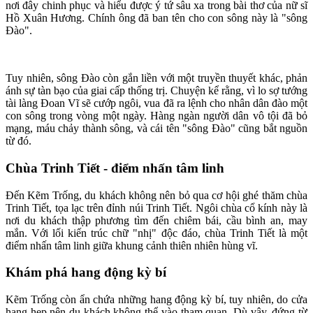
nơi đây chinh phục và hiểu được ý tứ sâu xa trong bài thơ của nữ sĩ
Hồ Xuân Hương. Chính ông đã ban tên cho con sông này là "sông
Đào".
Tuy nhiên, sông Đào còn gắn liền với một truyền thuyết khác, phản
ánh sự tàn bạo của giai cấp thống trị. Chuyện kể rằng, vì lo sợ tướng
tài làng Đoan Vĩ sẽ cướp ngôi, vua đã ra lệnh cho nhân dân đào một
con sông trong vòng một ngày. Hàng ngàn người dân vô tội đã bỏ
mạng, máu chảy thành sông, và cái tên "sông Đào" cũng bắt nguồn
từ đó.
Chùa Trinh Tiết - điểm nhấn tâm linh
Đến Kẽm Trống, du khách không nên bỏ qua cơ hội ghé thăm chùa
Trinh Tiết, tọa lạc trên đỉnh núi Trinh Tiết. Ngôi chùa cổ kính này là
nơi du khách thập phương tìm đến chiêm bái, cầu bình an, may
mắn. Với lối kiến trúc chữ "nhị" độc đáo, chùa Trinh Tiết là một
điểm nhấn tâm linh giữa khung cảnh thiên nhiên hùng vĩ.
Khám phá hang động kỳ bí
Kẽm Trống còn ẩn chứa những hang động kỳ bí, tuy nhiên, do cửa
hang hẹp nên du khách không thể vào tham quan. Dù vậy, đứng từ