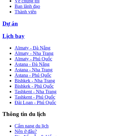
Về chúng tôi
Ban lãnh đạo
Thành viên
Dự án
Lịch bay
Almaty - Đà Nẵng
Almaty - Nha Trang
Almaty - Phú Quốc
Astana - Đà Nẵng
Astana - Nha Trang
Astana - Phú Quốc
Bishkek - Nha Trang
Bishkek - Phú Quốc
Tashkent - Nha Trang
Tashkent - Phú Quốc
Đài Loan - Phú Quốc
Thông tin du lịch
Cẩm nang du lịch
Nên ở đâu?