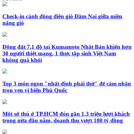
Check-in cánh đồng điện gió Đầm Nại giữa miền
nắng gió
Động đất 7,1 độ tại Kumamoto Nhật Bản khiến hơn
30 người thiệt mạng, 1 thực tập sinh Việt Nam
không quá khỏi
Top 3 món ngon "nhất định phải thử" để cảm nhận
trọn vẹn vị biển Phú Quốc
Một sở thú ở TP.HCM đón gần 1,3 triệu lượt khách
trong nửa đầu năm, doanh thu vượt 100 tỷ đồng