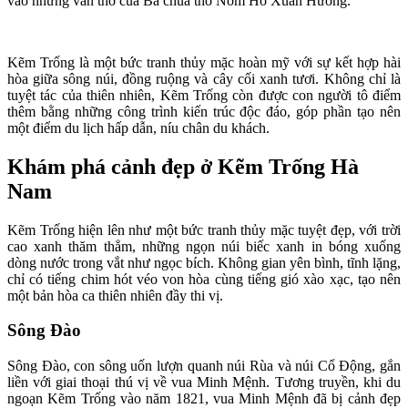
vào những vần thơ của Bà chúa thơ Nôm Hồ Xuân Hương.
Kẽm Trống là một bức tranh thủy mặc hoàn mỹ với sự kết hợp hài
hòa giữa sông núi, đồng ruộng và cây cối xanh tươi. Không chỉ là
tuyệt tác của thiên nhiên, Kẽm Trống còn được con người tô điểm
thêm bằng những công trình kiến trúc độc đáo, góp phần tạo nên
một điểm du lịch hấp dẫn, níu chân du khách.
Khám phá cảnh đẹp ở Kẽm Trống Hà
Nam
Kẽm Trống hiện lên như một bức tranh thủy mặc tuyệt đẹp, với trời
cao xanh thăm thẳm, những ngọn núi biếc xanh in bóng xuống
dòng nước trong vắt như ngọc bích. Không gian yên bình, tĩnh lặng,
chỉ có tiếng chim hót véo von hòa cùng tiếng gió xào xạc, tạo nên
một bản hòa ca thiên nhiên đầy thi vị.
Sông Đào
Sông Đào, con sông uốn lượn quanh núi Rùa và núi Cổ Động, gắn
liền với giai thoại thú vị về vua Minh Mệnh. Tương truyền, khi du
ngoạn Kẽm Trống vào năm 1821, vua Minh Mệnh đã bị cảnh đẹp