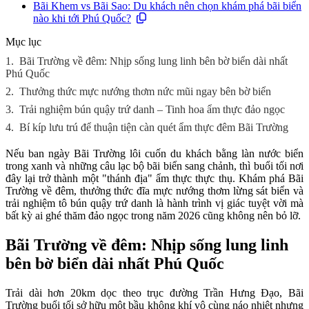
Bãi Khem vs Bãi Sao: Du khách nên chọn khám phá bãi biển
nào khi tới Phú Quốc?
Mục lục
1.
Bãi Trường về đêm: Nhịp sống lung linh bên bờ biển dài nhất
Phú Quốc
2.
Thưởng thức mực nướng thơm nức mũi ngay bên bờ biển
3.
Trải nghiệm bún quậy trứ danh – Tinh hoa ẩm thực đảo ngọc
4.
Bí kíp lưu trú để thuận tiện càn quét ẩm thực đêm Bãi Trường
Nếu ban ngày Bãi Trường lôi cuốn du khách bằng làn nước biển
trong xanh và những câu lạc bộ bãi biển sang chảnh, thì buổi tối nơi
đây lại trở thành một "thánh địa" ẩm thực thực thụ. Khám phá Bãi
Trường về đêm, thưởng thức đĩa mực nướng thơm lừng sát biển và
trải nghiệm tô bún quậy trứ danh là hành trình vị giác tuyệt vời mà
bất kỳ ai ghé thăm đảo ngọc trong năm 2026 cũng không nên bỏ lỡ.
Bãi Trường về đêm: Nhịp sống lung linh
bên bờ biển dài nhất Phú Quốc
Trải dài hơn 20km dọc theo trục đường Trần Hưng Đạo, Bãi
Trường buổi tối sở hữu một bầu không khí vô cùng náo nhiệt nhưng