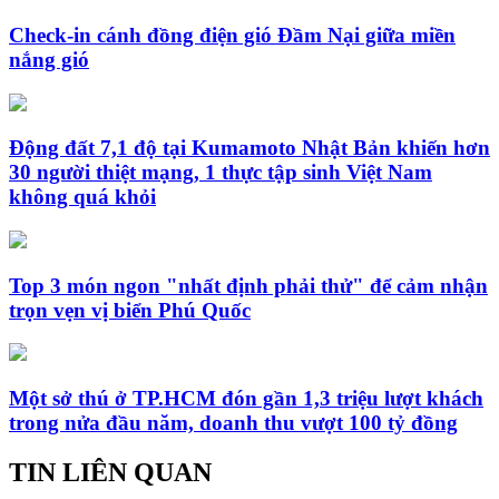
Check-in cánh đồng điện gió Đầm Nại giữa miền
nắng gió
Động đất 7,1 độ tại Kumamoto Nhật Bản khiến hơn
30 người thiệt mạng, 1 thực tập sinh Việt Nam
không quá khỏi
Top 3 món ngon "nhất định phải thử" để cảm nhận
trọn vẹn vị biển Phú Quốc
Một sở thú ở TP.HCM đón gần 1,3 triệu lượt khách
trong nửa đầu năm, doanh thu vượt 100 tỷ đồng
TIN LIÊN QUAN