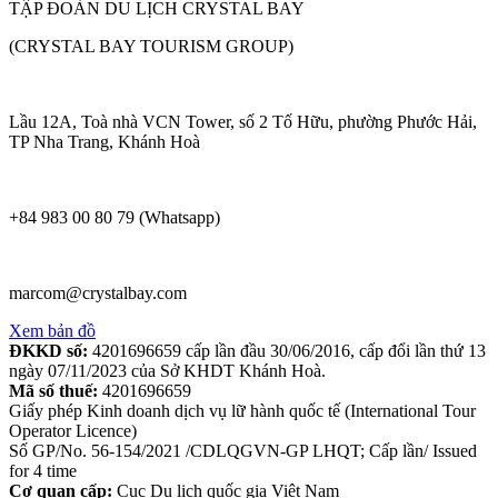
TẬP ĐOÀN DU LỊCH CRYSTAL BAY
(CRYSTAL BAY TOURISM GROUP)
Lầu 12A, Toà nhà VCN Tower, số 2 Tố Hữu, phường Phước Hải,
TP Nha Trang, Khánh Hoà
+84 983 00 80 79 (Whatsapp)
marcom@crystalbay.com
Xem bản đồ
ĐKKD số:
4201696659 cấp lần đầu 30/06/2016, cấp đổi lần thứ 13
ngày 07/11/2023 của Sở KHDT Khánh Hoà.
Mã số thuế:
4201696659
Giấy phép Kinh doanh dịch vụ lữ hành quốc tế (International Tour
Operator Licence)
Số GP/No. 56-154/2021 /CDLQGVN-GP LHQT; Cấp lần/ Issued
for 4 time
Cơ quan cấp:
Cục Du lịch quốc gia Việt Nam