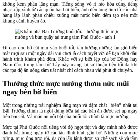
không kém phần lãng mạn. Tiếng sóng vỗ rì rào hòa cùng tiếng
nhạc xập xình từ các quán bar bãi biển, ánh đèn lung linh từ các nhà
hàng lấp lánh phản chiếu xuống mặt nước biển đêm tạo nên một
khung cảnh huyền ảo.
Đi dạo dọc bờ cát mịn vào buổi tối, tận hưởng những làn gió biển
mát rượi sau một ngày dài vui chơi là cách tuyệt vời để bạn khởi đầu
hành trình khám phá đêm. Khác với sự biệt lập của bờ Đông hay
Nam đảo, trung tâm bờ Tây này mang lại sự thuận tiện tối đa khi
các tọa độ ăn uống sầm uất nhất chỉ cách nhau vài phút di chuyển.
Thưởng thức mực nướng thơm nức mũi
ngay bên bờ biển
Một trong những trải nghiệm lãng mạn và đậm chất "biển" nhất tại
Bãi Trường chính là ngồi dùng bữa tại các bàn ăn được set up ngay
trên bãi cát. Và món ăn nổi bật của buổi tối chính là mực nướng.
Mực tại Phú Quốc nổi tiếng với độ ngọt thịt và dày mình nhờ được
đánh bắt trong ngày từ các tàu định hình gần bờ. Những con mực
trứng, mực ống tươi rói, da còn lấp lánh được sơ chế sạch sẽ và tẩm