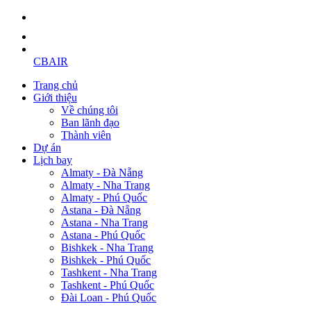
CBAIR
Trang chủ
Giới thiệu
Về chúng tôi
Ban lãnh đạo
Thành viên
Dự án
Lịch bay
Almaty - Đà Nẵng
Almaty - Nha Trang
Almaty - Phú Quốc
Astana - Đà Nẵng
Astana - Nha Trang
Astana - Phú Quốc
Bishkek - Nha Trang
Bishkek - Phú Quốc
Tashkent - Nha Trang
Tashkent - Phú Quốc
Đài Loan - Phú Quốc