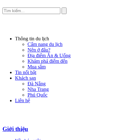
Thông tin du lịch
Cẩm nang du lịch
Nên ở đâu?
Địa điểm Ăn & Uống
Khám phá điểm đến
Mua sắm
Tin nổi bật
Khách sạn
Đà Nẵng
Nha Trang
Phú Quốc
Liên hệ
Giới thiệu