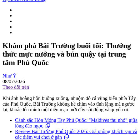
Khám phá Bãi Trường buổi tối: Thưởng
thức mực nướng và bún quậy tại trung
tâm Phú Quốc
Như Ý
08/07/2026
Theo dõi trên
Khi ánh hoàng hôn buông xuống, nhuộm đỏ cả vùng biển phía Tây
của Phú Quốc, Bãi Trường không hề chìm vào tĩnh lặng mà ngược
lại, khoác lên mình một diện mạo mới đầy sôi động và quyến rũ.
Cảnh sắc Hòn Móng Tay Phú Quốc: "Maldives thu nhỏ" giữa
lòng đảo ngọc
Review Bãi Trường Phú Quốc 2026: Giá phòng khách sạn và
các điểm vui chơi ở gần