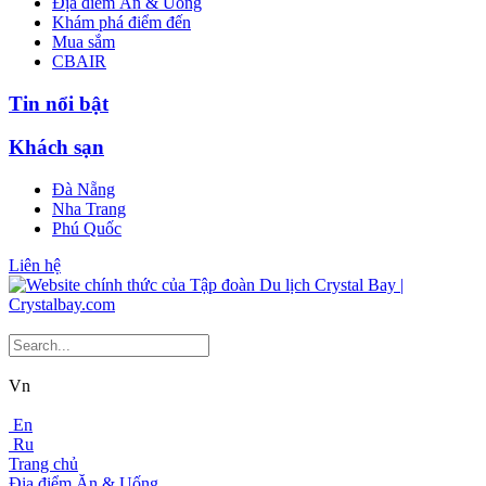
Địa điểm Ăn & Uống
Khám phá điểm đến
Mua sắm
CBAIR
Tin nổi bật
Khách sạn
Đà Nẵng
Nha Trang
Phú Quốc
Liên hệ
Vn
En
Ru
Trang chủ
Địa điểm Ăn & Uống