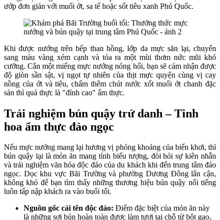
ướp đơn giản với muối ớt, sa tế hoặc sốt tiêu xanh Phú Quốc.
Khi được nướng trên bếp than hồng, lớp da mực săn lại, chuyển
sang màu vàng xém cạnh và tỏa ra một mùi thơm nức mũi khó
cưỡng. Cắn một miếng mực nướng nóng hổi, bạn sẽ cảm nhận được
độ giòn sần sật, vị ngọt tự nhiên của thịt mực quyện cùng vị cay
nồng của ớt và tiêu, chấm thêm chút nước xốt muối ớt chanh đặc
sản thì quả thực là "đỉnh cao" ẩm thực.
Trải nghiệm bún quậy trứ danh – Tinh
hoa ẩm thực đảo ngọc
Nếu mực nướng mang lại hương vị phóng khoáng của biển khơi, thì
bún quậy lại là món ăn mang tính biểu tượng, đòi hỏi sự kiên nhẫn
và trải nghiệm văn hóa độc đáo của du khách khi đến trung tâm đảo
ngọc. Dọc khu vực Bãi Trường và phường Dương Đông lân cận,
không khó để bạn tìm thấy những thương hiệu bún quậy nổi tiếng
luôn tấp nập khách ra vào buổi tối.
Nguồn gốc cái tên độc đáo:
Điểm đặc biệt của món ăn này
là những sợi bún hoàn toàn được làm tươi tại chỗ từ bột gạo,