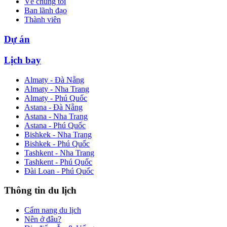
Về chúng tôi
Ban lãnh đạo
Thành viên
Dự án
Lịch bay
Almaty - Đà Nẵng
Almaty - Nha Trang
Almaty - Phú Quốc
Astana - Đà Nẵng
Astana - Nha Trang
Astana - Phú Quốc
Bishkek - Nha Trang
Bishkek - Phú Quốc
Tashkent - Nha Trang
Tashkent - Phú Quốc
Đài Loan - Phú Quốc
Thông tin du lịch
Cẩm nang du lịch
Nên ở đâu?