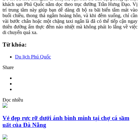
khách sạn Phú Quốc nằm dọc theo trục đường Trần Hưng Đạo. Vị
trí trung tâm này giúp bạn dễ dàng đi bộ ra bãi biển tắm mát vào
buổi chiều, thong thả ngắm hoàng hôn, và khi đêm xuống, chỉ cần
vài bước chân hoặc một chặng taxi ngắn là đã có thể tiếp cận ngay
thiên đường ẩm thực đêm náo nhiệt mà không phải lo lắng về việc
di chuyển quá xa.
Từ khóa:
Du lịch Phú Quốc
Share
Đọc nhiều
Vẻ đẹp rực rỡ dưới ánh bình minh tại chợ cá sầm
uất của Đà Nẵng