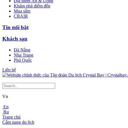
Địa điểm Ăn & Uống
Khám phá điểm đến
Mua sắm
CBAIR
Tin nổi bật
Khách sạn
Đà Nẵng
Nha Trang
Phú Quốc
Liên hệ
Vn
En
Ru
Trang chủ
Cẩm nang du lịch