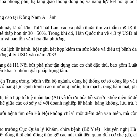
hóa phong phú, hạ tầng giao thông đồng bộ và năng lực kết nối quốc 
nh này là rất lớn. Tại Thái Lan, các ca phẫu thuật tim và thẩm mỹ kỹ t
y tế thấp hơn từ 30 - 50%. Trong khi đó, Hàn Quốc thu về 4,3 tỷ USD n
thư và bảo tồn văn hóa địa phương.
du lịch lữ hành, hội nghị kết hợp kiểm tra sức khỏe và điều trị bệnh đ
ưỡng 4 tỷ USD vào năm 2033.
 vàng để Hà Nội bứt phá nhờ tận dụng các cơ chế đặc thù, bao gồm Luậ
iển khai 5 nhóm giải pháp trọng tâm.
viện Trung ương, bệnh viện bộ ngành, cùng hệ thống cơ sở công lập và
có năng lực cạnh tranh cao như ung bướu, tim mạch, răng hàm mặt, ph
tích hợp trí tuệ nhân tạo (AI) và tối ưu hóa hồ sơ sức khỏe điện tử đ
 chẽ giữa các cơ sở y tế với doanh nghiệp lữ hành, hàng không, lưu trú,
ười bệnh tìm đến Hà Nội không chỉ vì một điểm đến văn hiến, mà còn đ
 trưởng Cục Quản lý Khám, chữa bệnh (Bộ Y tế) - khuyến nghị Hà N
; đồng thời chủ động tháo gỡ các nút thắt liên quan đến cơ chế giá, c