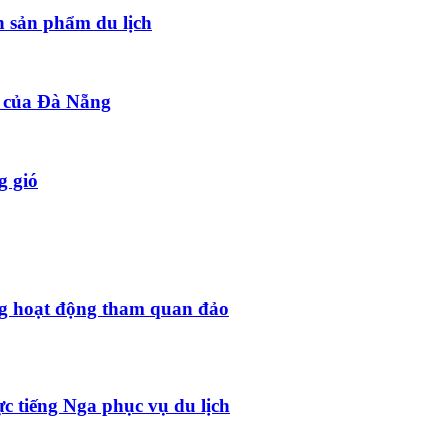
 sản phẩm du lịch
t của Đà Nẵng
g gió
g hoạt động tham quan đảo
 tiếng Nga phục vụ du lịch