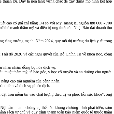
tế thuận lợi. Đây là nền tảng vững chắc để xây dựng mô hình kết hợp
huật cao có giá chỉ bằng 1/4 so với Mỹ, mang lại nguồn thu 600 - 700
hờ thế mạnh thẩm mỹ và điều trị ung thư; còn Nhật Bản đạt doanh thu
ang tăng trưởng mạnh. Năm 2024, quy mô thị trường du lịch y tế trong
t Thủ đô 2026 và các nghị quyết của Bộ Chính Trị về khoa học, công
 tư nhân nhằm đồng bộ hóa dịch vụ.
ẫu thuật thẩm mỹ, tế bào gốc, y học cổ truyền và an dưỡng cho người
ể nâng cao trải nghiệm của bệnh nhân.
 bảo hiểm và dịch vụ phiên dịch.
ặt trọn niềm tin vào chất lượng điều trị và phục hồi sức khỏe", ông
ội cần nhanh chóng cụ thể hóa khung chương trình phát triển; sớm
hính sách tự chủ và quy trình thanh toán bảo hiểm quốc tế thuộc thẩm