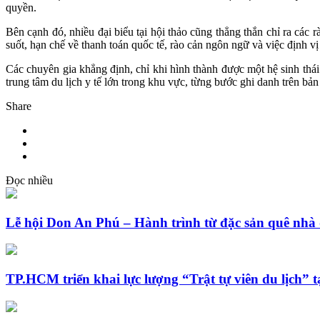
quyền.
Bên cạnh đó, nhiều đại biểu tại hội thảo cũng thẳng thắn chỉ ra các 
suốt, hạn chế về thanh toán quốc tế, rào cản ngôn ngữ và việc định vị 
Các chuyên gia khẳng định, chỉ khi hình thành được một hệ sinh thái
trung tâm du lịch y tế lớn trong khu vực, từng bước ghi danh trên bả
Share
Đọc nhiều
Lễ hội Don An Phú – Hành trình từ đặc sản quê nhà 
TP.HCM triển khai lực lượng “Trật tự viên du lịch” t