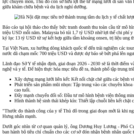
lực chuyên môn, Thủ đô còn sở hữu lợi thế từ mạng lưới di sản văn 
giữa khám chữa bệnh và du lịch nghỉ dưỡng.
Báo cáo tại hội thảo cho thấy bức tranh doanh thu toàn cầu từ mô hì
triệu USD mỗi năm. Malaysia bỏ túi 1,7 tỷ USD nhờ lợi thế chi phí 
kỷ lục 13 tỷ USD từ sự kết hợp giữa tắm khoáng onsen, trị liệu ung 
Tại Việt Nam, xu hướng dòng khách quốc tế đến trải nghiệm các tour 
nước đã chạm mốc 700 triệu USD và được dự báo sẽ bứt phá lên ng
Lãnh đạo Sở Y tế nhận định, giai đoạn 2026 - 2030 sẽ là thời điểm
nghệ và y tế. Để hiện thực hóa mục tiêu đề ra, thành phố tập trung tr
Xây dựng mạng lưới liên kết: Kết nối chặt chẽ giữa các bệnh 
Phát triển sản phẩm mũi nhọn: Tập trung vào các chuyên khoa 
cao tuổi.
Đẩy mạnh chuyển đổi số: Đầu tư mô hình bệnh viện thông minh, 
Hình thành hệ sinh thái khép kín: Thiết lập chuỗi liên kết chặt
"Thước đo thành công của y tế Thủ đô trong giai đoạn mới là khi ng
Hưng nhấn mạnh.
Dưới góc nhìn từ cơ quan quản lý, ông Dương Huy Lương - Phó Cục
ban hành bộ tiêu chí chuẩn cho các cơ sở đón nhận bệnh nhân quốc tế