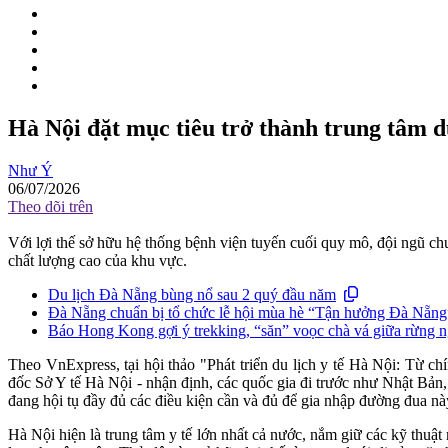
Hà Nội đặt mục tiêu trở thành trung tâm d
Như Ý
06/07/2026
Theo dõi trên
Với lợi thế sở hữu hệ thống bệnh viện tuyến cuối quy mô, đội ngũ c
chất lượng cao của khu vực.
Du lịch Đà Nẵng bùng nổ sau 2 quý đầu năm
Đà Nẵng chuẩn bị tổ chức lễ hội mùa hè “Tận hưởng Đà Nẵng”
Báo Hong Kong gợi ý trekking, “săn” voọc chà vá giữa rừng 
Theo VnExpress, tại hội thảo "Phát triển du lịch y tế Hà Nội: Từ 
đốc Sở Y tế Hà Nội - nhận định, các quốc gia đi trước như Nhật Bản,
đang hội tụ đầy đủ các điều kiện cần và đủ để gia nhập đường đua nà
Hà Nội hiện là trung tâm y tế lớn nhất cả nước, nắm giữ các kỹ thuậ