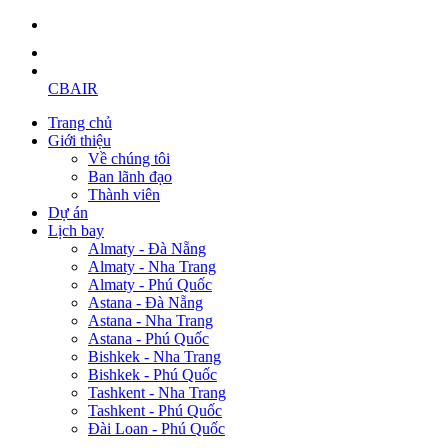
CBAIR
Trang chủ
Giới thiệu
Về chúng tôi
Ban lãnh đạo
Thành viên
Dự án
Lịch bay
Almaty - Đà Nẵng
Almaty - Nha Trang
Almaty - Phú Quốc
Astana - Đà Nẵng
Astana - Nha Trang
Astana - Phú Quốc
Bishkek - Nha Trang
Bishkek - Phú Quốc
Tashkent - Nha Trang
Tashkent - Phú Quốc
Đài Loan - Phú Quốc