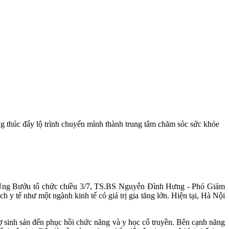
ng thúc đẩy lộ trình chuyển mình thành trung tâm chăm sóc sức khỏe
viện Ung Bướu tổ chức chiều 3/7, TS.BS Nguyễn Đình Hưng - Phó Giám
y tế như một ngành kinh tế có giá trị gia tăng lớn. Hiện tại, Hà Nội
rợ sinh sản đến phục hồi chức năng và y học cổ truyền. Bên cạnh năng