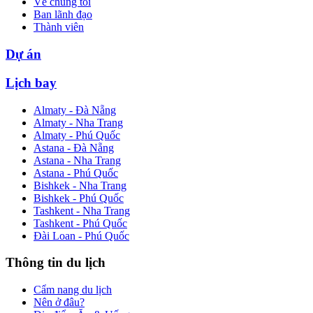
Về chúng tôi
Ban lãnh đạo
Thành viên
Dự án
Lịch bay
Almaty - Đà Nẵng
Almaty - Nha Trang
Almaty - Phú Quốc
Astana - Đà Nẵng
Astana - Nha Trang
Astana - Phú Quốc
Bishkek - Nha Trang
Bishkek - Phú Quốc
Tashkent - Nha Trang
Tashkent - Phú Quốc
Đài Loan - Phú Quốc
Thông tin du lịch
Cẩm nang du lịch
Nên ở đâu?