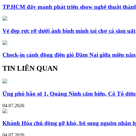
TP.HCM đẩy mạnh phát triển show nghệ thuật thành
Vẻ đẹp rực rỡ dưới ánh bình minh tại chợ cá sầm uấ
Check-in cánh đồng điện gió Đầm Nại giữa miền nắn
TIN LIÊN QUAN
Ứng phó bão số 1, Quảng Ninh cấm biển, Cô Tô dừn
04.07.2026
Khánh Hòa chủ động gỡ khó, bổ sung nguồn nhân lực
04.07.2026