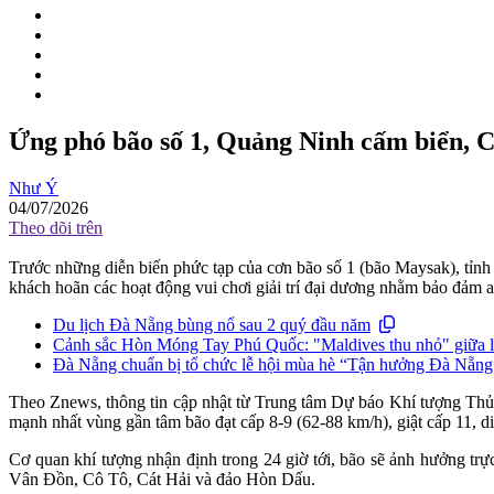
Ứng phó bão số 1, Quảng Ninh cấm biển, 
Như Ý
04/07/2026
Theo dõi trên
Trước những diễn biến phức tạp của cơn bão số 1 (bão Maysak), tỉn
khách hoãn các hoạt động vui chơi giải trí đại dương nhằm bảo đảm an
Du lịch Đà Nẵng bùng nổ sau 2 quý đầu năm
Cảnh sắc Hòn Móng Tay Phú Quốc: "Maldives thu nhỏ" giữa 
Đà Nẵng chuẩn bị tổ chức lễ hội mùa hè “Tận hưởng Đà Nẵng”
Theo Znews, thông tin cập nhật từ Trung tâm Dự báo Khí tượng Th
mạnh nhất vùng gần tâm bão đạt cấp 8-9 (62-88 km/h), giật cấp 11,
Cơ quan khí tượng nhận định trong 24 giờ tới, bão sẽ ảnh hưởng t
Vân Đồn, Cô Tô, Cát Hải và đảo Hòn Dấu.