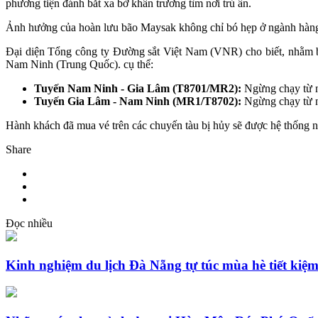
phương tiện đánh bắt xa bờ khẩn trương tìm nơi trú ẩn.
Ảnh hưởng của hoàn lưu bão Maysak không chỉ bó hẹp ở ngành hàng h
Đại diện Tổng công ty Đường sắt Việt Nam (VNR) cho biết, nhằm bả
Nam Ninh (Trung Quốc). cụ thể:
Tuyến Nam Ninh - Gia Lâm (T8701/MR2):
Ngừng chạy từ n
Tuyến Gia Lâm - Nam Ninh (MR1/T8702):
Ngừng chạy từ n
Hành khách đã mua vé trên các chuyến tàu bị hủy sẽ được hệ thống nhà
Share
Đọc nhiều
Kinh nghiệm du lịch Đà Nẵng tự túc mùa hè tiết kiệ