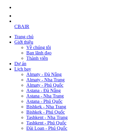
CBAIR
Trang chủ
Giới thiệu
Về chúng tôi
Ban lãnh đạo
Thành viên
Dự án
Lịch bay
Almaty - Đà Nẵng
Almaty - Nha Trang
Almaty - Phú Quốc
Astana - Đà Nẵng
Astana - Nha Trang
Astana - Phú Quốc
Bishkek - Nha Trang
Bishkek - Phú Quốc
Tashkent - Nha Trang
Tashkent - Phú Quốc
Đài Loan - Phú Quốc