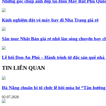
Những góc chụp ảnh đẹp tại Hòn Mây Rút Phú Quốc
Kinh nghiệm đặt vé máy bay đi Nha Trang giá rẻ
Săn tour Nhật Bản giá rẻ nhờ làn sóng chuyến bay c
Lễ hội Don An Phú – Hành trình từ đặc sản quê nhà 
TIN LIÊN QUAN
Đà Nẵng chuẩn bị tổ chức lễ hội mùa hè “Tận hưởng
02.07.2026