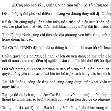
Để chủ động đối phó với thiên tai, Cảng vụ đường thủy nội địa Quản
Kể từ 17h cùng ngày, lệnh cấm biển toàn diện có hiệu lực: Toàn bộ 
yêu cầu phải hoàn tất việc đưa hành khách quay trở lại đất liền trước 
Tỉnh Quảng Ninh cũng chỉ đạo các địa phương ven biển tăng cường l
trọng điểm, hải đảo.
Tại Cô Tô, UBND đặc khu đã ra thông báo đình chỉ toàn bộ các hoạt đ
Chính quyền địa phương đề nghị khách du lịch đang có mặt trên đảo 
mô tô nước, câu mực đêm bị nghiêm cấm cho đến khi thời tiết ổn địn
Đối với những du khách dự định ra đảo vào dịp cuối tuần, cơ quan 
quyền cũng yêu cầu các cơ sở lưu trú hỗ trợ khách hàng bảo lưu dịch v
Tại Hải Phòng, công tác ứng phó cũng đang được triển khai khẩn t
nguy hiểm.
Tại tọa độ du lịch trọng điểm Cát Bà – nơi vừa ghi nhận mức tăng 
thống kê chính xác số lượng khách còn kẹt lại trên đảo để có phương án
Trong khi đó, tại đặc khu Bạch Long Vĩ, sức gió đo được trong sáng