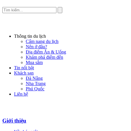
Thông tin du lịch
Cẩm nang du lịch
Nên ở đâu?
Địa điểm Ăn & Uống
Khám phá điểm đến
Mua sắm
Tin nổi bật
Khách sạn
Đà Nẵng
Nha Trang
Phú Quốc
Liên hệ
Giới thiệu