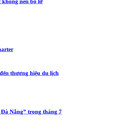
 không nên bỏ lỡ
harter
đến thương hiệu du lịch
 Đà Nẵng” trong tháng 7