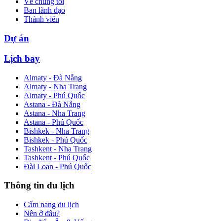
Về chúng tôi
Ban lãnh đạo
Thành viên
Dự án
Lịch bay
Almaty - Đà Nẵng
Almaty - Nha Trang
Almaty - Phú Quốc
Astana - Đà Nẵng
Astana - Nha Trang
Astana - Phú Quốc
Bishkek - Nha Trang
Bishkek - Phú Quốc
Tashkent - Nha Trang
Tashkent - Phú Quốc
Đài Loan - Phú Quốc
Thông tin du lịch
Cẩm nang du lịch
Nên ở đâu?