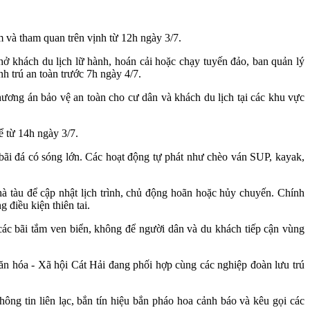
 và tham quan trên vịnh từ 12h ngày 3/7.
hở khách du lịch lữ hành, hoán cải hoặc chạy tuyến đảo, ban quản lý
nh trú an toàn trước 7h ngày 4/7.
ương án bảo vệ an toàn cho cư dân và khách du lịch tại các khu vực
ể từ 14h ngày 3/7.
 bãi đá có sóng lớn. Các hoạt động tự phát như chèo ván SUP, kayak,
à tàu để cập nhật lịch trình, chủ động hoãn hoặc hủy chuyến. Chính
 điều kiện thiên tai.
ác bãi tắm ven biển, không để người dân và du khách tiếp cận vùng
ăn hóa - Xã hội Cát Hải đang phối hợp cùng các nghiệp đoàn lưu trú
ông tin liên lạc, bắn tín hiệu bắn pháo hoa cảnh báo và kêu gọi các