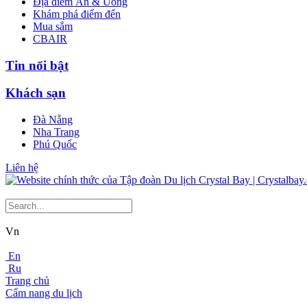
Địa điểm Ăn & Uống
Khám phá điểm đến
Mua sắm
CBAIR
Tin nổi bật
Khách sạn
Đà Nẵng
Nha Trang
Phú Quốc
Liên hệ
Vn
En
Ru
Trang chủ
Cẩm nang du lịch