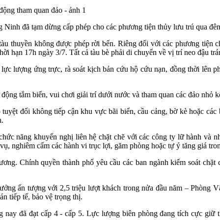
g Ninh đã tạm dừng cấp phép cho các phương tiện thủy lưu trú qua đêm
tàu thuyền không được phép rời bến. Riêng đối với các phương tiện c
thời hạn 17h ngày 3/7. Tất cả tàu bè phải di chuyển về vị trí neo đậu trá
ực lượng ứng trực, rà soát kịch bản cứu hộ cứu nạn, đồng thời lên ph
ộng tắm biển, vui chơi giải trí dưới nước và tham quan các đảo nhỏ k
tuyệt đối không tiếp cận khu vực bãi biển, cầu cảng, bờ kè hoặc các
h.
chức năng khuyến nghị liên hệ chặt chẽ với các công ty lữ hành và nh
ụ, nghiêm cấm các hành vi trục lợi, găm phòng hoặc tự ý tăng giá trong
rương. Chính quyền thành phố yêu cầu các ban ngành kiểm soát chặt c
trưởng ấn tượng với 2,5 triệu lượt khách trong nửa đầu năm – Phòng V
 tiếp tế, bảo vệ trọng thị.
 nay đã đạt cấp 4 - cấp 5. Lực lượng biên phòng đang tích cực giữ th