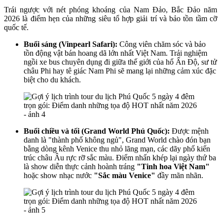
Trái ngược với nét phóng khoáng của Nam Đảo, Bắc Đảo năm
2026 là điểm hẹn của những siêu tổ hợp giải trí và bảo tồn tầm cỡ
quốc tế.
Buổi sáng (Vinpearl Safari):
Công viên chăm sóc và bảo
tồn động vật bán hoang dã lớn nhất Việt Nam. Trải nghiệm
ngồi xe bus chuyên dụng đi giữa thế giới của hổ Ấn Độ, sư tử
châu Phi hay tê giác Nam Phi sẽ mang lại những cảm xúc đặc
biệt cho du khách.
Buổi chiều và tối (Grand World Phú Quốc):
Được mệnh
danh là "thành phố không ngủ", Grand World chào đón bạn
bằng dòng kênh Venice thu nhỏ lãng mạn, các dãy phố kiến
trúc châu Âu rực rỡ sắc màu. Điểm nhấn khép lại ngày thứ ba
là show diễn thực cảnh hoành tráng
"Tinh hoa Việt Nam"
hoặc show nhạc nước
"Sắc màu Venice"
đầy mãn nhãn.