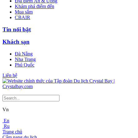
Địa điểm Ăn & Uống
Khám phá điểm đến
Mua sắm
CBAIR
Tin nổi bật
Khách sạn
Đà Nẵng
Nha Trang
Phú Quốc
Liên hệ
Vn
En
Ru
Trang chủ
Cẩm nang du lịch