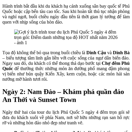
Hành trình bắt đầu khi du khách hạ cánh xuống sân bay quốc tế Phú
Quốc hoặc cập bến tàu cao tốc. Sau khi hoàn tất thủ tục nhận phòng
và nghỉ ngơi, buổi chiều ngày đầu tiên là thời gian lý tưởng để làm
quen với nhịp sống của hòn đảo.
Tọa độ không thể bỏ qua trong buổi chiều là
Dinh Cậu
và
Dinh Bà
– biểu tượng tâm linh gắn liền với cuộc sống của ngư dân biển đảo.
Ngay sau đó, du khách có thể thong thả dạo bước tại
Chợ đêm Phú
Quốc
để thưởng thức những món ăn đường phố mang đậm phong
vị biển như bún quậy Kiến Xây, kem cuộn, hoặc các món hải sản
nướng mỡ hành tươi rói.
Ngày 2: Nam Đảo – Khám phá quần đảo
An Thới và Sunset Town
Ngày thứ hai của tour du lịch Phú Quốc 5 ngày 4 đêm trọn gói sẽ
đưa du khách xuôi về phía Nam, nơi sở hữu những rạn san hô rực
rỡ và những hòn đảo nhỏ đẹp như tranh vẽ.