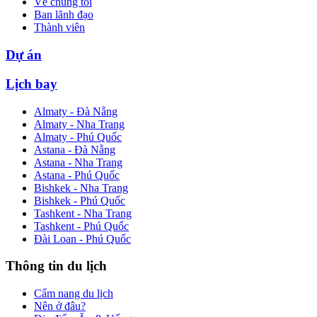
Về chúng tôi
Ban lãnh đạo
Thành viên
Dự án
Lịch bay
Almaty - Đà Nẵng
Almaty - Nha Trang
Almaty - Phú Quốc
Astana - Đà Nẵng
Astana - Nha Trang
Astana - Phú Quốc
Bishkek - Nha Trang
Bishkek - Phú Quốc
Tashkent - Nha Trang
Tashkent - Phú Quốc
Đài Loan - Phú Quốc
Thông tin du lịch
Cẩm nang du lịch
Nên ở đâu?