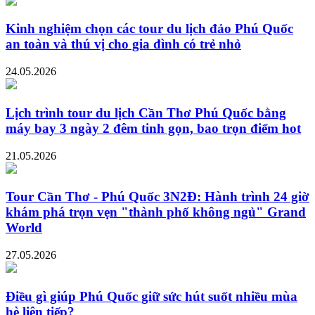
Kinh nghiệm chọn các tour du lịch đảo Phú Quốc
an toàn và thú vị cho gia đình có trẻ nhỏ
24.05.2026
Lịch trình tour du lịch Cần Thơ Phú Quốc bằng
máy bay 3 ngày 2 đêm tinh gọn, bao trọn điểm hot
21.05.2026
Tour Cần Thơ - Phú Quốc 3N2Đ: Hành trình 24 giờ
khám phá trọn vẹn "thành phố không ngủ" Grand
World
27.05.2026
Điều gì giúp Phú Quốc giữ sức hút suốt nhiều mùa
hè liên tiếp?