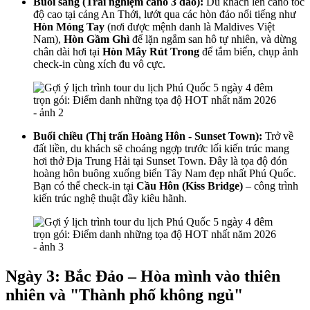
Buổi sáng (Trải nghiệm cano 3 đảo):
Du khách lên cano tốc
độ cao tại cảng An Thới, lướt qua các hòn đảo nổi tiếng như
Hòn Móng Tay
(nơi được mệnh danh là Maldives Việt
Nam),
Hòn Gầm Ghì
để lặn ngắm san hô tự nhiên, và dừng
chân dài hơi tại
Hòn Mây Rút Trong
để tắm biển, chụp ảnh
check-in cùng xích đu vô cực.
Buổi chiều (Thị trấn Hoàng Hôn - Sunset Town):
Trở về
đất liền, du khách sẽ choáng ngợp trước lối kiến trúc mang
hơi thở Địa Trung Hải tại Sunset Town. Đây là tọa độ đón
hoàng hôn buông xuống biển Tây Nam đẹp nhất Phú Quốc.
Bạn có thể check-in tại
Cầu Hôn (Kiss Bridge)
– công trình
kiến trúc nghệ thuật đầy kiêu hãnh.
Ngày 3: Bắc Đảo – Hòa mình vào thiên
nhiên và "Thành phố không ngủ"