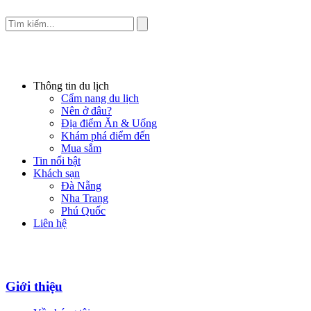
Thông tin du lịch
Cẩm nang du lịch
Nên ở đâu?
Địa điểm Ăn & Uống
Khám phá điểm đến
Mua sắm
Tin nổi bật
Khách sạn
Đà Nẵng
Nha Trang
Phú Quốc
Liên hệ
Giới thiệu