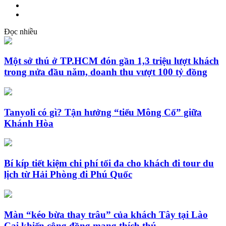
Đọc nhiều
Một sở thú ở TP.HCM đón gần 1,3 triệu lượt khách
trong nửa đầu năm, doanh thu vượt 100 tỷ đồng
Tanyoli có gì? Tận hưởng “tiểu Mông Cổ” giữa
Khánh Hòa
Bí kíp tiết kiệm chi phí tối đa cho khách đi tour du
lịch từ Hải Phòng đi Phú Quốc
Màn “kéo bừa thay trâu” của khách Tây tại Lào
Cai khiến cộng đồng mạng thích thú