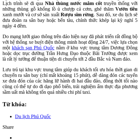
Lịch trình sẽ đi qua
Nhà thùng nước mắm cốt
truyền thống với
những thùng gỗ khổng lồ ủ chượp cá cơm, ghé thăm
Vườn tiêu
xanh mướt và cơ sở sản xuất
Rượu sim rừng
. Sau đó, xe du lịch sẽ
đưa đoàn ra sân bay hoặc bến tàu, chính thức khép lại kỳ nghỉ 5
ngày 4 đêm.
Do mạng lưới giao thông trên đảo hiện nay đã phát triển rất đồng bộ
với hệ thống xe buýt điện thông minh hoạt động 24/7, việc lựa chọn
một
khách sạn Phú Quốc
nằm ở khu vực trung tâm Dương Đông
hoặc dọc trục đường Trần Hưng Đạo thuộc Bãi Trường được xem
là rất lý tưởng để thuận tiện di chuyển tới 2 đầu Bắc và Nam đảo.
Lưu trú tại khu vực trung tâm giúp du khách tối ưu hóa thời gian di
chuyển ra sân bay (chỉ mất khoảng 15 phút), dễ dàng đón các tuyến
xe đưa đón của các hãng lữ hành đi hai đầu đảo, đồng thời tối nào
cũng có thể tự do đi dạo phố biển, trải nghiệm ẩm thực địa phương
sầm uất mà không tốn quá nhiều chi phí taxi.
Từ khóa:
Du lịch Phú Quốc
Share