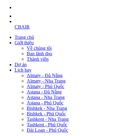
CBAIR
Trang chủ
Giới thiệu
Về chúng tôi
Ban lãnh đạo
Thành viên
Dự án
Lịch bay
Almaty - Đà Nẵng
Almaty - Nha Trang
Almaty - Phú Quốc
Astana - Đà Nẵng
Astana - Nha Trang
Astana - Phú Quốc
Bishkek - Nha Trang
Bishkek - Phú Quốc
Tashkent - Nha Trang
Tashkent - Phú Quốc
Đài Loan - Phú Quốc