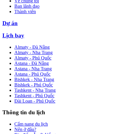
Về chúng tôi
Ban lãnh đạo
Thành viên
Dự án
Lịch bay
Almaty - Đà Nẵng
Almaty - Nha Trang
Almaty - Phú Quốc
Astana - Đà Nẵng
Astana - Nha Trang
Astana - Phú Quốc
Bishkek - Nha Trang
Bishkek - Phú Quốc
Tashkent - Nha Trang
Tashkent - Phú Quốc
Đài Loan - Phú Quốc
Thông tin du lịch
Cẩm nang du lịch
Nên ở đâu?