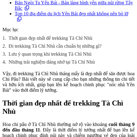
Bản Ngòi Tu Yên Bái - Bản làng bình yên giữa núi rừng Tây
Bắc
Top 10 địa điểm du lịch Yên Bái đẹp nhất không nên bỏ lỡ
Mục lục
1.
Thời gian đẹp nhất để trekking Tà Chì Nhù
2.
Đi trekking Tà Chì Nhù cần chuẩn bị những gì?
3.
Lưu ý quan trọng khi trekking Tà Chì Nhù
4.
Những trải nghiệm đáng nhớ tại Tà Chì Nhù
Vậy, đi trekking Tà Chì Nhù tháng mấy là đẹp nhất để săn được hoa
Chi Pâu? Bài viết này sẽ cung cấp cho bạn những thông tin chi tiết
và hữu ích nhất, giúp bạn lên kế hoạch chinh phục "nóc nhà Yên
Bái" vào thời điểm lý tưởng.
Thời gian đẹp nhất để trekking Tà Chì
Nhù
Hoa chi pâu ở Tà Chì Nhù thường nở rộ vào khoảng
cuối tháng 9
đến đầu tháng 11
. Đây là thời điểm lý tưởng nhất để bạn lên kế
hoạch chinh phục đỉnh núi này và chiêm ngưỡng vẻ đẹp của loài