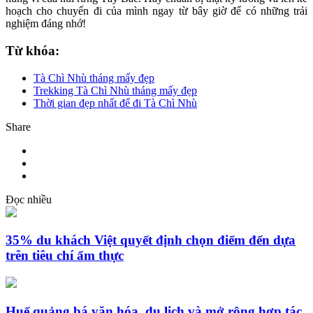
hoạch cho chuyến đi của mình ngay từ bây giờ để có những trải
nghiệm đáng nhớ!
Từ khóa:
Tà Chì Nhù tháng mấy đẹp
Trekking Tà Chì Nhù tháng mấy đẹp
Thời gian đẹp nhất để đi Tà Chì Nhù
Share
Đọc nhiều
35% du khách Việt quyết định chọn điểm đến dựa
trên tiêu chí ẩm thực
Huế quảng bá văn hóa, du lịch và mở rộng hợp tác