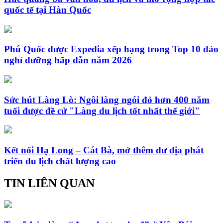
quốc tế tại Hàn Quốc
Phú Quốc được Expedia xếp hạng trong Top 10 đảo
nghỉ dưỡng hấp dẫn năm 2026
Sức hút Làng Lò: Ngôi làng ngói đỏ hơn 400 năm
tuổi được đề cử "Làng du lịch tốt nhất thế giới"
Kết nối Hạ Long – Cát Bà, mở thêm dư địa phát
triển du lịch chất lượng cao
TIN LIÊN QUAN