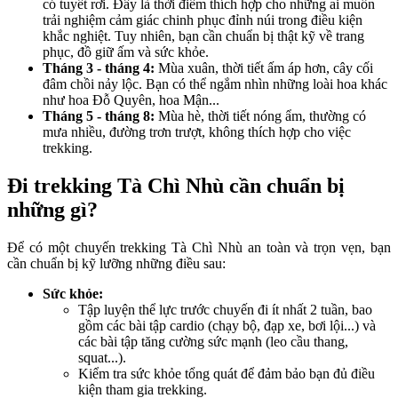
có tuyết rơi. Đây là thời điểm thích hợp cho những ai muốn
trải nghiệm cảm giác chinh phục đỉnh núi trong điều kiện
khắc nghiệt. Tuy nhiên, bạn cần chuẩn bị thật kỹ về trang
phục, đồ giữ ấm và sức khỏe.
Tháng 3 - tháng 4:
Mùa xuân, thời tiết ấm áp hơn, cây cối
đâm chồi nảy lộc. Bạn có thể ngắm nhìn những loài hoa khác
như hoa Đỗ Quyên, hoa Mận...
Tháng 5 - tháng 8:
Mùa hè, thời tiết nóng ẩm, thường có
mưa nhiều, đường trơn trượt, không thích hợp cho việc
trekking.
Đi trekking Tà Chì Nhù cần chuẩn bị
những gì?
Để có một chuyến trekking Tà Chì Nhù an toàn và trọn vẹn, bạn
cần chuẩn bị kỹ lưỡng những điều sau:
Sức khỏe:
Tập luyện thể lực trước chuyến đi ít nhất 2 tuần, bao
gồm các bài tập cardio (chạy bộ, đạp xe, bơi lội...) và
các bài tập tăng cường sức mạnh (leo cầu thang,
squat...).
Kiểm tra sức khỏe tổng quát để đảm bảo bạn đủ điều
kiện tham gia trekking.