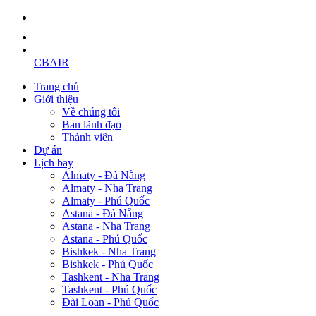
CBAIR
Trang chủ
Giới thiệu
Về chúng tôi
Ban lãnh đạo
Thành viên
Dự án
Lịch bay
Almaty - Đà Nẵng
Almaty - Nha Trang
Almaty - Phú Quốc
Astana - Đà Nẵng
Astana - Nha Trang
Astana - Phú Quốc
Bishkek - Nha Trang
Bishkek - Phú Quốc
Tashkent - Nha Trang
Tashkent - Phú Quốc
Đài Loan - Phú Quốc