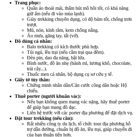
Trang phục:
Quần áo thoải mái, thấm hút mồ hôi tốt, có khả năng
giữ ấm (nếu đi vào mùa lạnh).
Giày trekking chuyên dụng, có độ bám tốt, chống trơn
trượt.
Mũ, nón, kính râm, kem chống nắng.
Áo mưa, găng tay, tất (vớ).
Đồ dùng cá nhân:
Balo trekking có kích thước phù hợp.
Túi ngủ, lều trại (nếu cắm trại qua đêm).
Đèn pin, dao đa năng, bật lửa.
Bình nước, đồ ăn nhẹ (bánh mì, lương khô, chocolate,
trái cây...).
Thuốc men cá nhân, bộ dụng cụ sơ cứu y tế.
Giấy tờ tùy thân:
Chứng minh nhân dân/Căn cước công dân hoặc Hộ
chiếu.
Thuê porter (người khuân vác):
Nếu bạn không quen mang vác nặng, hãy thuê porter
để giúp bạn mang đồ đạc.
Liên hệ trước với các porter địa phương để đặt dịch vụ.
Đặt tour trekking (nếu cần):
Rất nhiều công ty du lịch, tổ chức tour địa phương hỗ
trợ dẫn đường, chuẩn bị đồ ăn, lều trại, giúp chuyến đi
của bạn thuận tiện hơn.