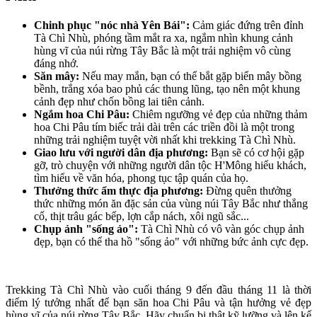
Chinh phục "nóc nhà Yên Bái":
Cảm giác đứng trên đỉnh
Tà Chì Nhù, phóng tầm mắt ra xa, ngắm nhìn khung cảnh
hùng vĩ của núi rừng Tây Bắc là một trải nghiệm vô cùng
đáng nhớ.
Săn mây:
Nếu may mắn, bạn có thể bắt gặp biển mây bồng
bềnh, trắng xóa bao phủ các thung lũng, tạo nên một khung
cảnh đẹp như chốn bồng lai tiên cảnh.
Ngắm hoa Chi Pâu:
Chiêm ngưỡng vẻ đẹp của những thảm
hoa Chi Pâu tím biếc trải dài trên các triền đồi là một trong
những trải nghiệm tuyệt vời nhất khi trekking Tà Chì Nhù.
Giao lưu với người dân địa phương:
Bạn sẽ có cơ hội gặp
gỡ, trò chuyện với những người dân tộc H'Mông hiếu khách,
tìm hiểu về văn hóa, phong tục tập quán của họ.
Thưởng thức ẩm thực địa phương:
Đừng quên thưởng
thức những món ăn đặc sản của vùng núi Tây Bắc như thắng
cố, thịt trâu gác bếp, lợn cắp nách, xôi ngũ sắc...
Chụp ảnh "sống ảo":
Tà Chì Nhù có vô vàn góc chụp ảnh
đẹp, bạn có thể tha hồ "sống ảo" với những bức ảnh cực đẹp.
Trekking Tà Chì Nhù vào cuối tháng 9 đến đầu tháng 11 là thời
điểm lý tưởng nhất để bạn săn hoa Chi Pâu và tận hưởng vẻ đẹp
hùng vĩ của núi rừng Tây Bắc. Hãy chuẩn bị thật kỹ lưỡng và lên kế