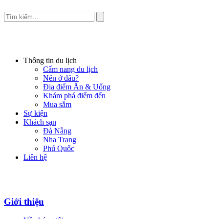
Thông tin du lịch
Cẩm nang du lịch
Nên ở đâu?
Địa điểm Ăn & Uống
Khám phá điểm đến
Mua sắm
Sự kiện
Khách sạn
Đà Nẵng
Nha Trang
Phú Quốc
Liên hệ
Giới thiệu