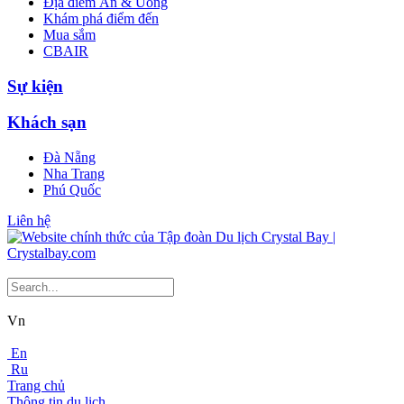
Địa điểm Ăn & Uống
Khám phá điểm đến
Mua sắm
CBAIR
Sự kiện
Khách sạn
Đà Nẵng
Nha Trang
Phú Quốc
Liên hệ
Vn
En
Ru
Trang chủ
Thông tin du lịch