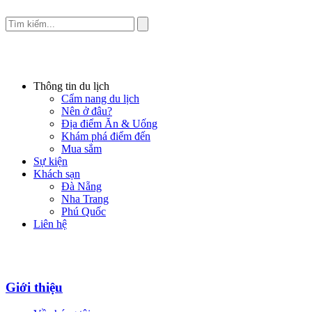
Thông tin du lịch
Cẩm nang du lịch
Nên ở đâu?
Địa điểm Ăn & Uống
Khám phá điểm đến
Mua sắm
Sự kiện
Khách sạn
Đà Nẵng
Nha Trang
Phú Quốc
Liên hệ
Giới thiệu