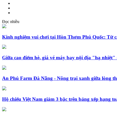
Đọc nhiều
Kinh nghiệm vui chơi tại Hòn Thơm Phú Quốc: Từ cáp
Giữa cao điểm hè, giá vé máy bay nội địa "hạ nhiệt"
An Phú Farm Đà Nẵng - Nông trại xanh giữa lòng t
Hộ chiếu Việt Nam giảm 3 bậc trên bảng xếp hạng to