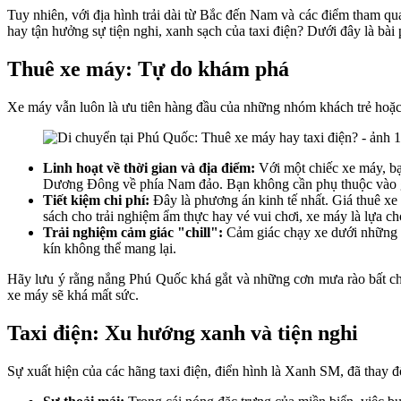
Tuy nhiên, với địa hình trải dài từ Bắc đến Nam và các điểm tham qu
hay tận hưởng sự tiện nghi, xanh sạch của taxi điện? Dưới đây là bà
Thuê xe máy: Tự do khám phá
Xe máy vẫn luôn là ưu tiên hàng đầu của những nhóm khách trẻ hoặc 
Linh hoạt về thời gian và địa điểm:
Với một chiếc xe máy, bạ
Dương Đông về phía Nam đảo. Bạn không cần phụ thuộc vào giờ
Tiết kiệm chi phí:
Đây là phương án kinh tế nhất. Giá thuê x
sách cho trải nghiệm ẩm thực hay vé vui chơi, xe máy là lựa ch
Trải nghiệm cảm giác "chill":
Cảm giác chạy xe dưới những t
kín không thể mang lại.
Hãy lưu ý rằng nắng Phú Quốc khá gắt và những cơn mưa rào bất ch
xe máy sẽ khá mất sức.
Taxi điện: Xu hướng xanh và tiện nghi
Sự xuất hiện của các hãng taxi điện, điển hình là Xanh SM, đã thay 