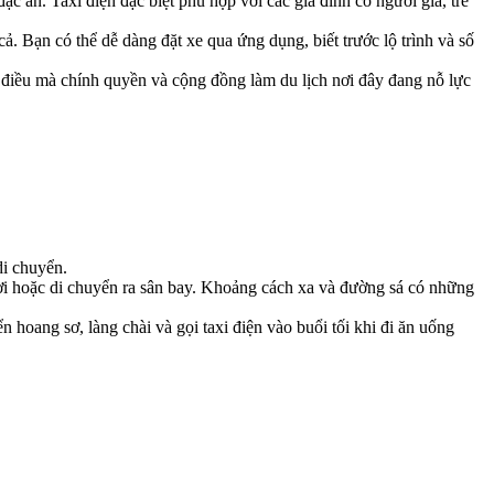
 ân. Taxi điện đặc biệt phù hợp với các gia đình có người già, trẻ
ả. Bạn có thể dễ dàng đặt xe qua ứng dụng, biết trước lộ trình và số
 điều mà chính quyền và cộng đồng làm du lịch nơi đây đang nỗ lực
di chuyển.
ơi hoặc di chuyển ra sân bay. Khoảng cách xa và đường sá có những
oang sơ, làng chài và gọi taxi điện vào buổi tối khi đi ăn uống