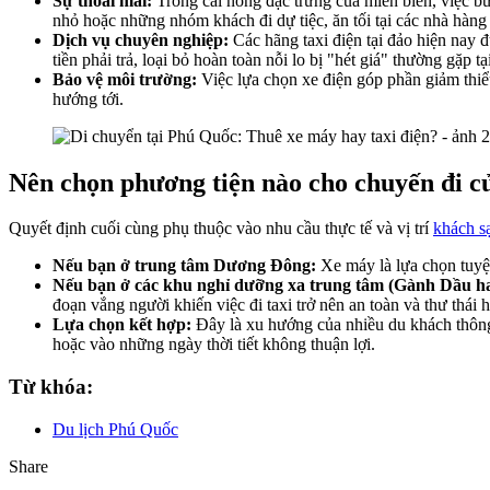
Sự thoải mái:
Trong cái nóng đặc trưng của miền biển, việc bư
nhỏ hoặc những nhóm khách đi dự tiệc, ăn tối tại các nhà hàng
Dịch vụ chuyên nghiệp:
Các hãng taxi điện tại đảo hiện nay đ
tiền phải trả, loại bỏ hoàn toàn nỗi lo bị "hét giá" thường gặp tạ
Bảo vệ môi trường:
Việc lựa chọn xe điện góp phần giảm thiể
hướng tới.
Nên chọn phương tiện nào cho chuyến đi c
Quyết định cuối cùng phụ thuộc vào nhu cầu thực tế và vị trí
khách s
Nếu bạn ở trung tâm Dương Đông:
Xe máy là lựa chọn tuyệt
Nếu bạn ở các khu nghỉ dưỡng xa trung tâm (Gành Dầu h
đoạn vắng người khiến việc đi taxi trở nên an toàn và thư thái 
Lựa chọn kết hợp:
Đây là xu hướng của nhiều du khách thông 
hoặc vào những ngày thời tiết không thuận lợi.
Từ khóa:
Du lịch Phú Quốc
Share