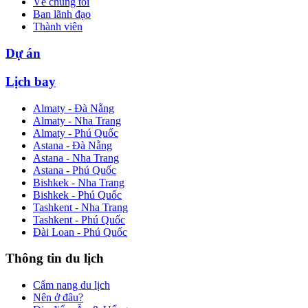
Về chúng tôi
Ban lãnh đạo
Thành viên
Dự án
Lịch bay
Almaty - Đà Nẵng
Almaty - Nha Trang
Almaty - Phú Quốc
Astana - Đà Nẵng
Astana - Nha Trang
Astana - Phú Quốc
Bishkek - Nha Trang
Bishkek - Phú Quốc
Tashkent - Nha Trang
Tashkent - Phú Quốc
Đài Loan - Phú Quốc
Thông tin du lịch
Cẩm nang du lịch
Nên ở đâu?