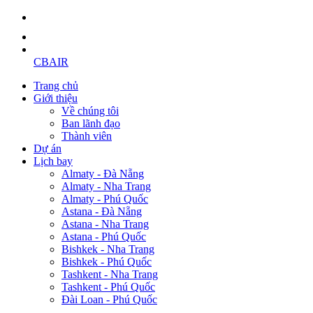
CBAIR
Trang chủ
Giới thiệu
Về chúng tôi
Ban lãnh đạo
Thành viên
Dự án
Lịch bay
Almaty - Đà Nẵng
Almaty - Nha Trang
Almaty - Phú Quốc
Astana - Đà Nẵng
Astana - Nha Trang
Astana - Phú Quốc
Bishkek - Nha Trang
Bishkek - Phú Quốc
Tashkent - Nha Trang
Tashkent - Phú Quốc
Đài Loan - Phú Quốc