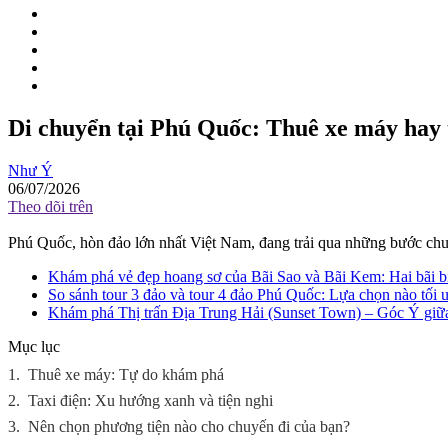
Di chuyển tại Phú Quốc: Thuê xe máy hay 
Như Ý
06/07/2026
Theo dõi trên
Phú Quốc, hòn đảo lớn nhất Việt Nam, đang trải qua những bước chu
Khám phá vẻ đẹp hoang sơ của Bãi Sao và Bãi Kem: Hai bãi b
So sánh tour 3 đảo và tour 4 đảo Phú Quốc: Lựa chọn nào tối 
Khám phá Thị trấn Địa Trung Hải (Sunset Town) – Góc Ý giữ
Mục lục
1.
Thuê xe máy: Tự do khám phá
2.
Taxi điện: Xu hướng xanh và tiện nghi
3.
Nên chọn phương tiện nào cho chuyến đi của bạn?