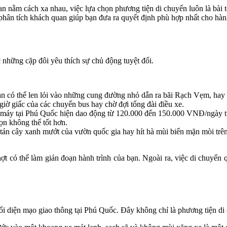
an nằm cách xa nhau, việc lựa chọn phương tiện di chuyển luôn là bài t
i phân tích khách quan giúp bạn đưa ra quyết định phù hợp nhất cho h
những cặp đôi yêu thích sự chủ động tuyệt đối.
n có thể len lỏi vào những cung đường nhỏ dẫn ra bãi Rạch Vẹm, hay 
 giấc của các chuyến bus hay chờ đợi tổng đài điều xe.
e máy tại Phú Quốc hiện dao động từ 120.000 đến 150.000 VNĐ/ngày tù
ọn không thể tốt hơn.
án cây xanh mướt của vườn quốc gia hay hít hà mùi biển mặn mòi trên
ợt có thể làm gián đoạn hành trình của bạn. Ngoài ra, việc di chuy
đổi diện mạo giao thông tại Phú Quốc. Đây không chỉ là phương tiện di