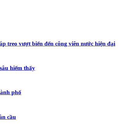
 treo vượt biển đến công viên nước hiện đại
 sâu hiếm thấy
hành phố
àn cầu