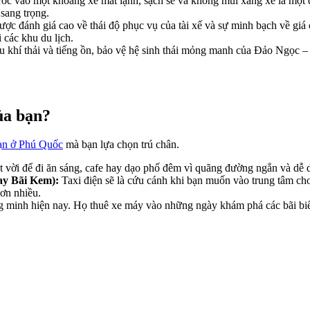
ớc vào một khoang xe mát lạnh, sạch sẽ và không mùi xăng xe là một đặc
 sang trọng.
ược đánh giá cao về thái độ phục vụ của tài xế và sự minh bạch về giá c
i các khu du lịch.
u khí thải và tiếng ồn, bảo vệ hệ sinh thái mỏng manh của Đảo Ngọc –
ủa bạn?
ạn ở Phú Quốc
mà bạn lựa chọn trú chân.
 vời để đi ăn sáng, cafe hay dạo phố đêm vì quãng đường ngắn và dễ 
ay Bãi Kem):
Taxi điện sẽ là cứu cánh khi bạn muốn vào trung tâm ch
hơn nhiều.
minh hiện nay. Họ thuê xe máy vào những ngày khám phá các bãi biển h