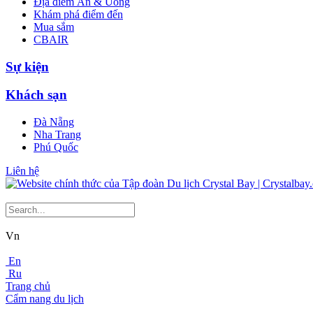
Địa điểm Ăn & Uống
Khám phá điểm đến
Mua sắm
CBAIR
Sự kiện
Khách sạn
Đà Nẵng
Nha Trang
Phú Quốc
Liên hệ
Vn
En
Ru
Trang chủ
Cẩm nang du lịch