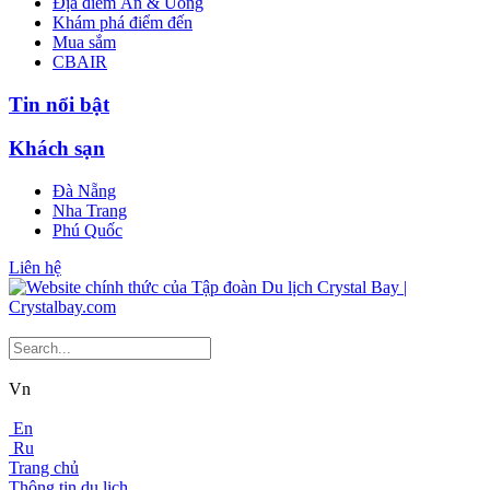
Địa điểm Ăn & Uống
Khám phá điểm đến
Mua sắm
CBAIR
Tin nổi bật
Khách sạn
Đà Nẵng
Nha Trang
Phú Quốc
Liên hệ
Vn
En
Ru
Trang chủ
Thông tin du lịch