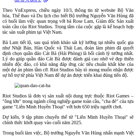
Theo VnExpress, chiều ngày 10/3, thông tin từ website Bộ Văn
hóa, Thể thao và Du lịch cho biết Bộ trưởng Nguyễn Văn Hùng đã
có buổi làm việc quan trọng với bà Rose Lam, Giám đốc Sản xuất
toàn cầu của Riot Studios. Trọng tâm của cuộc gặp là kế hoạch hợp
tác sản xuất phim tại Việt Nam.
Bà Lam tiết lộ, sau quá trình khảo sát kỹ lưỡng tại nhiều quốc gia
như Nhật Bản, Hàn Quốc và Thái Lan, đoàn làm phim đã quyết
định chọn quần đảo Cát Bà (Hải Phòng) là bối cảnh lý tưởng nhất.
Lý do giúp quần đảo Cát Bà được đánh giá cao nhờ vẻ đẹp thiên
nhiên độc đáo, có khả năng đáp ứng các tiêu chuẩn khắt khe của
một dự án phim tầm cỡ. Riot Studios bày tỏ mong muốn nhận được
sự hỗ trợ từ phía Việt Nam để dự án được triển khai đúng tiến độ.
Riot Studios là đơn vị sản xuất nội dung trực thuộc Riot Games –
"ông lớn" trong ngành công nghiệp game toàn cầu, "cha đẻ" của tựa
game "Liên Minh Huyền Thoại" với hơn 650 triệu người chơi.
Dự kiến, 9 tập phim chuyển thể từ "Liên Minh Huyền Thoại" sẽ
chính thức khởi quay vào cuối năm 2025.
Trong buổi làm việc, Bộ trưởng Nguyễn Văn Hùng nhấn mạnh Việt