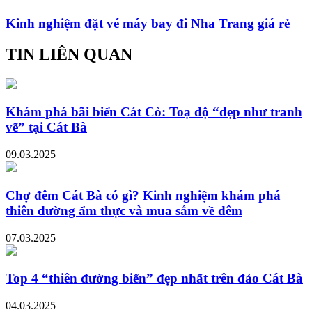
Kinh nghiệm đặt vé máy bay đi Nha Trang giá rẻ
TIN LIÊN QUAN
Khám phá bãi biển Cát Cò: Toạ độ “đẹp như tranh
vẽ” tại Cát Bà
09.03.2025
Chợ đêm Cát Bà có gì? Kinh nghiệm khám phá
thiên đường ẩm thực và mua sắm về đêm
07.03.2025
Top 4 “thiên đường biển” đẹp nhất trên đảo Cát Bà
04.03.2025