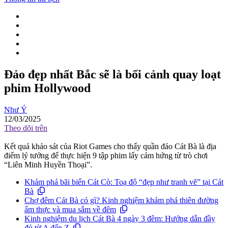
Đảo đẹp nhất Bắc sẽ là bối cảnh quay loạt
phim Hollywood
Như Ý
12/03/2025
Theo dõi trên
Kết quả khảo sát của Riot Games cho thấy quần đảo Cát Bà là địa
điểm lý tưởng để thực hiện 9 tập phim lấy cảm hứng từ trò chơi
“Liên Minh Huyền Thoại”.
Khám phá bãi biển Cát Cò: Toạ độ “đẹp như tranh vẽ” tại Cát
Bà
Chợ đêm Cát Bà có gì? Kinh nghiệm khám phá thiên đường
ẩm thực và mua sắm về đêm
Kinh nghiệm du lịch Cát Bà 4 ngày 3 đêm: Hướng dẫn đầy
đủ từ A đến Z