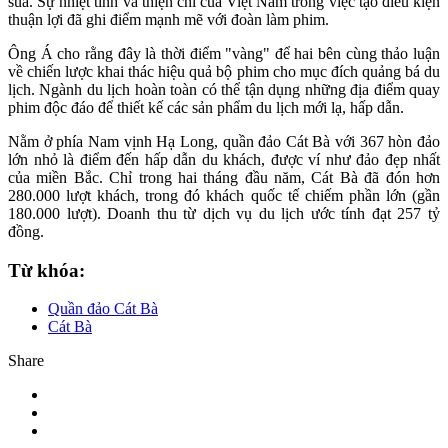
sủa. Sự nhiệt tình và thiện chí của Việt Nam trong việc tạo điều kiện
thuận lợi đã ghi điểm mạnh mẽ với đoàn làm phim.
Ông Á cho rằng đây là thời điểm "vàng" để hai bên cùng thảo luận
về chiến lược khai thác hiệu quả bộ phim cho mục đích quảng bá du
lịch. Ngành du lịch hoàn toàn có thể tận dụng những địa điểm quay
phim độc đáo để thiết kế các sản phẩm du lịch mới lạ, hấp dẫn.
Nằm ở phía Nam vịnh Hạ Long, quần đảo Cát Bà với 367 hòn đảo
lớn nhỏ là điểm đến hấp dẫn du khách, được ví như đảo đẹp nhất
của miền Bắc. Chỉ trong hai tháng đầu năm, Cát Bà đã đón hơn
280.000 lượt khách, trong đó khách quốc tế chiếm phần lớn (gần
180.000 lượt). Doanh thu từ dịch vụ du lịch ước tính đạt 257 tỷ
đồng.
Từ khóa:
Quần đảo Cát Bà
Cát Bà
Share