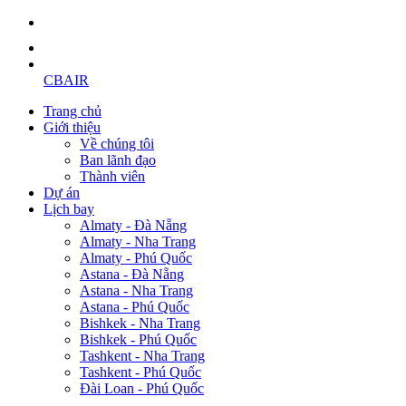
CBAIR
Trang chủ
Giới thiệu
Về chúng tôi
Ban lãnh đạo
Thành viên
Dự án
Lịch bay
Almaty - Đà Nẵng
Almaty - Nha Trang
Almaty - Phú Quốc
Astana - Đà Nẵng
Astana - Nha Trang
Astana - Phú Quốc
Bishkek - Nha Trang
Bishkek - Phú Quốc
Tashkent - Nha Trang
Tashkent - Phú Quốc
Đài Loan - Phú Quốc