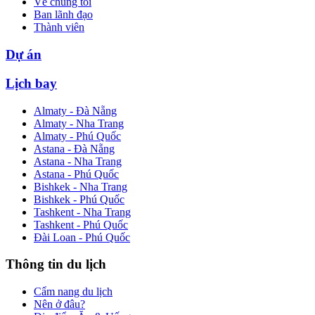
Về chúng tôi
Ban lãnh đạo
Thành viên
Dự án
Lịch bay
Almaty - Đà Nẵng
Almaty - Nha Trang
Almaty - Phú Quốc
Astana - Đà Nẵng
Astana - Nha Trang
Astana - Phú Quốc
Bishkek - Nha Trang
Bishkek - Phú Quốc
Tashkent - Nha Trang
Tashkent - Phú Quốc
Đài Loan - Phú Quốc
Thông tin du lịch
Cẩm nang du lịch
Nên ở đâu?