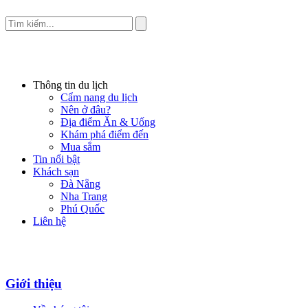
Thông tin du lịch
Cẩm nang du lịch
Nên ở đâu?
Địa điểm Ăn & Uống
Khám phá điểm đến
Mua sắm
Tin nổi bật
Khách sạn
Đà Nẵng
Nha Trang
Phú Quốc
Liên hệ
Giới thiệu