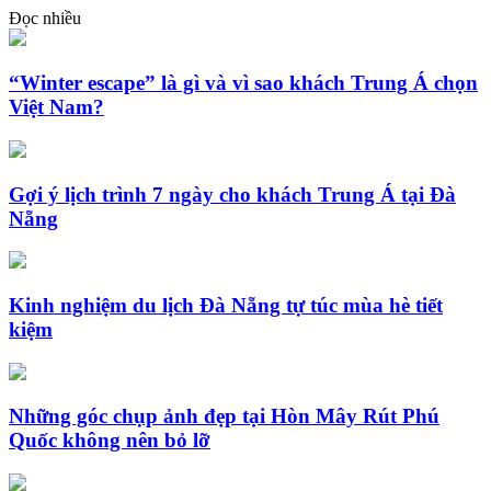
Đọc nhiều
“Winter escape” là gì và vì sao khách Trung Á chọn
Việt Nam?
Gợi ý lịch trình 7 ngày cho khách Trung Á tại Đà
Nẵng
Kinh nghiệm du lịch Đà Nẵng tự túc mùa hè tiết
kiệm
Những góc chụp ảnh đẹp tại Hòn Mây Rút Phú
Quốc không nên bỏ lỡ