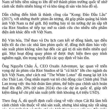
Nam sở hữu tiềm năng to lớn để trở thành phim trường quốc tế nhờ
cảnh sắc thiên nhiên hùng vĩ và kho tàng di sản văn hóa đồ sộ.
Dẫn chứng điển hình là thành công của "Kong: Đảo Đầu Lâu"
(2017), với những thước phim ấn tượng, đã góp phần quảng bá hình
ảnh Việt Nam ra thế giới. Bộ trưởng bày tỏ tin tưởng dự án sắp tới
của Riot Studios sẽ tiếp tục mở ra cánh cửa cho nhiều siêu phẩm
điện ảnh khác đến với Việt Nam.
Bộ Văn hóa, Thể thao và Du lịch cam kết sẽ đồng hành, tạo điều
kiện tối đa cho các nhà làm phim quốc tế, đồng thời đảm bảo việc
sản xuất phim không xâm hại đến các giá trị di sản thiên nhiên quý
giá. Mọi hoạt động quay phim sẽ được thực hiện theo quy trình
nghiêm ngặt, tôn trọng tuyệt đối các quy định về bảo tồn.
Ông Nguyễn Châu Á, CEO Oxalis Adventure, lạc quan về triển
vọng dự án phim của Riot Studios sẽ là "cú hích" lớn cho ngành du
lịch Việt Nam, như cách mà "The White Lotus" đã mang lại lợi ích
cho Thái Lan. Ông nhấn mạnh vai trò chủ động của Chính phủ Thái
Lan trong việc thu hút đoàn làm phim, thể hiện qua chính sách hoàn
thuế lên đến 20% (từ năm 2024) cho các dự án quốc tế, giúp tiết
kiệm đáng kể chi phí sản xuất (ước tính khoảng 4,4 triệu USD).
Theo ông Á, dù quyết định cuối cùng về việc chọn Cát Bà làm bối
cảnh chính vẫn thuộc về nhà sản xuất, nhưng khả năng này rất sáng