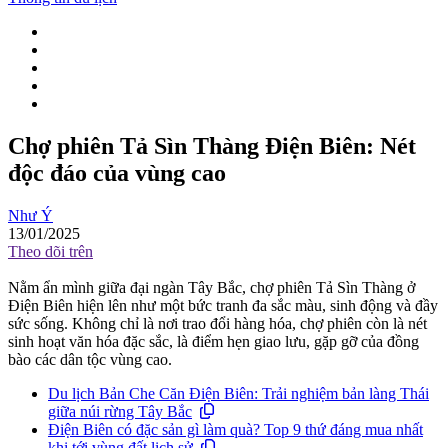
Chợ phiên Tả Sìn Thàng Điện Biên: Nét
độc đáo của vùng cao
Như Ý
13/01/2025
Theo dõi trên
Nằm ẩn mình giữa đại ngàn Tây Bắc, chợ phiên Tả Sìn Thàng ở
Điện Biên hiện lên như một bức tranh đa sắc màu, sinh động và đầy
sức sống. Không chỉ là nơi trao đổi hàng hóa, chợ phiên còn là nét
sinh hoạt văn hóa đặc sắc, là điểm hẹn giao lưu, gặp gỡ của đồng
bào các dân tộc vùng cao.
Du lịch Bản Che Căn Điện Biên: Trải nghiệm bản làng Thái
giữa núi rừng Tây Bắc
Điện Biên có đặc sản gì làm quà? Top 9 thứ đáng mua nhất
khi tới vùng đất lịch sử