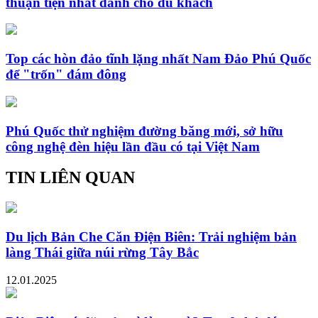
thuận tiện nhất dành cho du khách
Top các hòn đảo tĩnh lặng nhất Nam Đảo Phú Quốc
để "trốn" đám đông
Phú Quốc thử nghiệm đường băng mới, sở hữu
công nghệ đèn hiệu lần đầu có tại Việt Nam
TIN LIÊN QUAN
Du lịch Bản Che Căn Điện Biên: Trải nghiệm bản
làng Thái giữa núi rừng Tây Bắc
12.01.2025