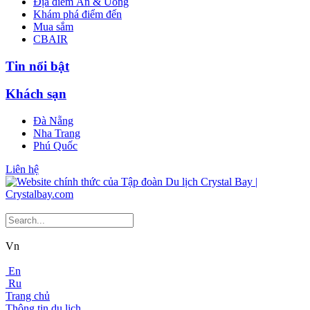
Địa điểm Ăn & Uống
Khám phá điểm đến
Mua sắm
CBAIR
Tin nổi bật
Khách sạn
Đà Nẵng
Nha Trang
Phú Quốc
Liên hệ
Vn
En
Ru
Trang chủ
Thông tin du lịch