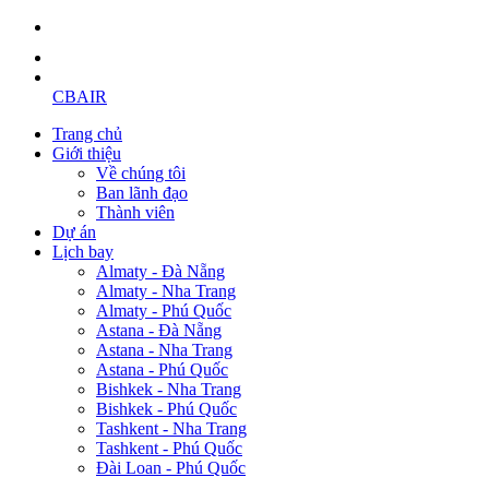
CBAIR
Trang chủ
Giới thiệu
Về chúng tôi
Ban lãnh đạo
Thành viên
Dự án
Lịch bay
Almaty - Đà Nẵng
Almaty - Nha Trang
Almaty - Phú Quốc
Astana - Đà Nẵng
Astana - Nha Trang
Astana - Phú Quốc
Bishkek - Nha Trang
Bishkek - Phú Quốc
Tashkent - Nha Trang
Tashkent - Phú Quốc
Đài Loan - Phú Quốc