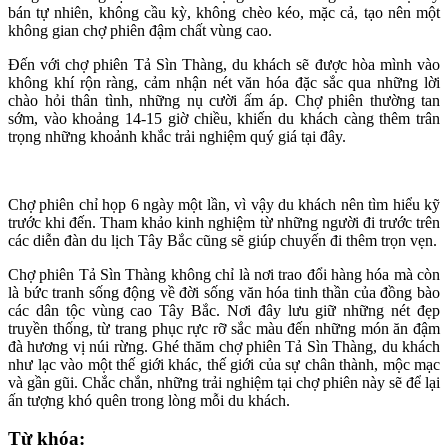
bán tự nhiên, không cầu kỳ, không chèo kéo, mặc cả, tạo nên một
không gian chợ phiên đậm chất vùng cao.
Đến với chợ phiên Tả Sìn Thàng, du khách sẽ được hòa mình vào
không khí rộn ràng, cảm nhận nét văn hóa đặc sắc qua những lời
chào hỏi thân tình, những nụ cười ấm áp. Chợ phiên thường tan
sớm, vào khoảng 14-15 giờ chiều, khiến du khách càng thêm trân
trọng những khoảnh khắc trải nghiệm quý giá tại đây.
Chợ phiên chỉ họp 6 ngày một lần, vì vậy du khách nên tìm hiểu kỹ
trước khi đến. Tham khảo kinh nghiệm từ những người đi trước trên
các diễn đàn du lịch Tây Bắc cũng sẽ giúp chuyến đi thêm trọn vẹn.
Chợ phiên Tả Sìn Thàng không chỉ là nơi trao đổi hàng hóa mà còn
là bức tranh sống động về đời sống văn hóa tinh thần của đồng bào
các dân tộc vùng cao Tây Bắc. Nơi đây lưu giữ những nét đẹp
truyền thống, từ trang phục rực rỡ sắc màu đến những món ăn đậm
đà hương vị núi rừng. Ghé thăm chợ phiên Tả Sìn Thàng, du khách
như lạc vào một thế giới khác, thế giới của sự chân thành, mộc mạc
và gần gũi. Chắc chắn, những trải nghiệm tại chợ phiên này sẽ để lại
ấn tượng khó quên trong lòng mỗi du khách.
Từ khóa: