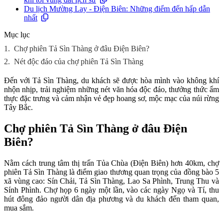
Du lịch Mường Lay - Điện Biên: Những điểm đến hấp dẫn
nhất
Mục lục
1.
Chợ phiên Tả Sìn Thàng ở đâu Điện Biên?
2.
Nét độc đáo của chợ phiên Tả Sìn Thàng
Đến với Tả Sìn Thàng, du khách sẽ được hòa mình vào không khí
nhộn nhịp, trải nghiệm những nét văn hóa độc đáo, thưởng thức ẩm
thực đặc trưng và cảm nhận vẻ đẹp hoang sơ, mộc mạc của núi rừng
Tây Bắc.
Chợ phiên Tả Sìn Thàng ở đâu Điện
Biên?
Nằm cách trung tâm thị trấn Tủa Chùa (Điện Biên) hơn 40km, chợ
phiên Tả Sìn Thàng là điểm giao thương quan trọng của đồng bào 5
xã vùng cao: Sín Chải, Tả Sìn Thàng, Lao Sa Phình, Trung Thu và
Sính Phình. Chợ họp 6 ngày một lần, vào các ngày Ngọ và Tí, thu
hút đông đảo người dân địa phương và du khách đến tham quan,
mua sắm.