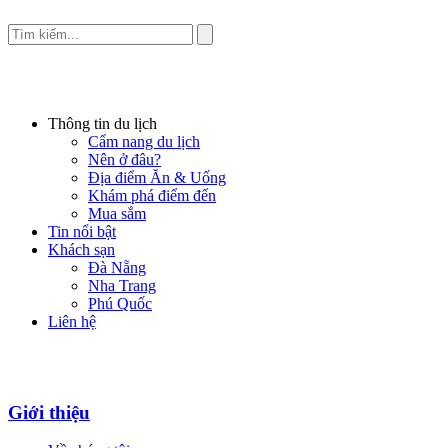
Thông tin du lịch
Cẩm nang du lịch
Nên ở đâu?
Địa điểm Ăn & Uống
Khám phá điểm đến
Mua sắm
Tin nổi bật
Khách sạn
Đà Nẵng
Nha Trang
Phú Quốc
Liên hệ
Giới thiệu