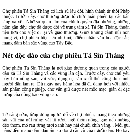
Chợ phiên Tả Sìn Thàng có lịch sử lâu đời, hình thành từ thời Pháp
thuộc. Trước đây, chợ thường được tổ chức luân phiên tại các bản
làng xa xôi. Nhờ sự quan tâm của chính quyền địa phương, những
năm gần đây, chợ đã được dời về trung tâm xã Tả Sìn Thàng, thuận
tiện hơn cho việc đi lại và giao thương. Giữa khung cảnh núi non
hùng vĩ, chợ phiên hiện lên như một điểm nhấn văn hóa đặc sắc,
mang đậm bản sắc vùng cao Tây Bắc.
Nét độc đáo của chợ phiên Tả Sìn Thàng
Chợ phiên Tả Sìn Thàng là nơi giao thương quan trọng của người
dân xã Tả Sìn Thàng và các vùng lân cận. Trước đây, chợ chủ yếu
bày bán nông sản, vải vóc, dụng cụ sản xuất thủ công do chính
người dân làm ra. Dù ngày nay hàng hóa đã đa dạng hơn với nhiều
sản phẩm công nghiệp, chợ vẫn giữ được nét mộc mạc, giản dị đặc
trưng của đồng bào vùng cao.
Từ sáng sớm, từng dòng người đổ về chợ phiên, mang theo những
sản vật của núi rừng: vài lít rượu ngô thơm nồng, gạo nếp nương
dẻo thơm, mớ rau rừng tươi xanh hay nải chuối chín vàng... Mỗi gùi
hàng đều mang đậm dấu ấn lao động cần cù của người dân. Họ bày