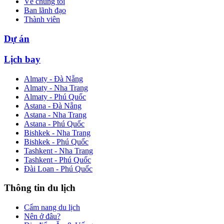
Về chúng tôi
Ban lãnh đạo
Thành viên
Dự án
Lịch bay
Almaty - Đà Nẵng
Almaty - Nha Trang
Almaty - Phú Quốc
Astana - Đà Nẵng
Astana - Nha Trang
Astana - Phú Quốc
Bishkek - Nha Trang
Bishkek - Phú Quốc
Tashkent - Nha Trang
Tashkent - Phú Quốc
Đài Loan - Phú Quốc
Thông tin du lịch
Cẩm nang du lịch
Nên ở đâu?