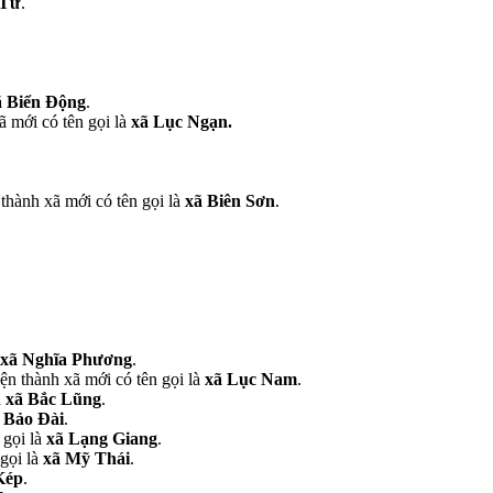
 Tử
.
ã Biển Động
.
 mới có tên gọi là
xã Lục Ngạn.
thành xã mới có tên gọi là
xã Biên Sơn
.
xã Nghĩa Phương
.
ện thành xã mới có tên gọi là
xã Lục Nam
.
à
xã Bắc Lũng
.
 Bảo Đài
.
 gọi là
xã Lạng Giang
.
gọi là
xã Mỹ Thái
.
Kép
.