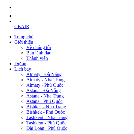
CBAIR
Trang chủ
Giới thiệu
Về chúng tôi
Ban lãnh đạo
Thành viên
Dự án
Lịch bay
Almaty - Đà Nẵng
Almaty - Nha Trang
Almaty - Phú Quốc
Astana - Đà Nẵng
Astana - Nha Trang
Astana - Phú Quốc
Bishkek - Nha Trang
Bishkek - Phú Quốc
Tashkent - Nha Trang
Tashkent - Phú Quốc
Đài Loan - Phú Quốc