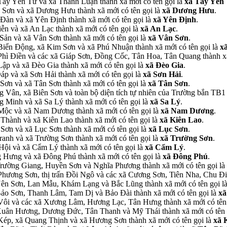
n Tây Yên Tử và xã Thanh Luận thành xã mới có tên gọi là
xã Tây Yên
g Sơn và xã Dương Hưu thành xã mới có tên gọi là
xã Dương Hưu
.
 Đàn và xã Yên Định thành xã mới có tên gọi là
xã Yên Định
.
iễn và xã An Lạc thành xã mới có tên gọi là
xã An Lạc
.
Sản và xã Vân Sơn thành xã mới có tên gọi là
xã Vân Sơn
.
n Biển Động, xã Kim Sơn và xã Phú Nhuận thành xã mới có tên gọi là
x
n Phì Điền và các xã Giáp Sơn, Đồng Cốc, Tân Hoa, Tân Quang thành xã
Lập và xã Đèo Gia thành xã mới có tên gọi là
xã Đèo Gia
.
Đáp và xã Sơn Hải thành xã mới có tên gọi là
xã Sơn Hải
.
 Sơn và xã Tân Sơn thành xã mới có tên gọi là
xã Tân Sơn
.
g Vân, xã Biên Sơn và toàn bộ diện tích tự nhiên của Trường bắn TB1 
ng Minh và xã Sa Lý thành xã mới có tên gọi là
xã Sa Lý
.
n Mộc và xã Nam Dương thành xã mới có tên gọi là
xã Nam Dương
.
n Thành và xã Kiên Lao thành xã mới có tên gọi là
xã Kiên Lao
.
 Sơn và xã Lục Sơn thành xã mới có tên gọi là
xã Lục Sơn
.
Tranh và xã Trường Sơn thành xã mới có tên gọi là
xã Trường Sơn
.
 Hội và xã Cẩm Lý thành xã mới có tên gọi là
xã Cẩm Lý
.
ng Hưng và xã Đông Phú thành xã mới có tên gọi là
xã Đông Phú
.
ã Trường Giang, Huyền Sơn và Nghĩa Phương thành xã mới có tên gọi là
n Phương Sơn, thị trấn Đồi Ngô và các xã Cương Sơn, Tiên Nha, Chu Đi
ã Yên Sơn, Lan Mẫu, Khám Lạng và Bắc Lũng thành xã mới có tên gọi l
̃ Bảo Sơn, Thanh Lâm, Tam Dị và Bảo Đài thành xã mới có tên gọi là
xã
ấn Vôi và các xã Xương Lâm, Hương Lạc, Tân Hưng thành xã mới có tên
xã Xuân Hương, Dương Đức, Tân Thanh và Mỹ Thái thành xã mới có tên 
ấn Kép, xã Quang Thịnh và xã Hương Sơn thành xã mới có tên gọi là
xã 