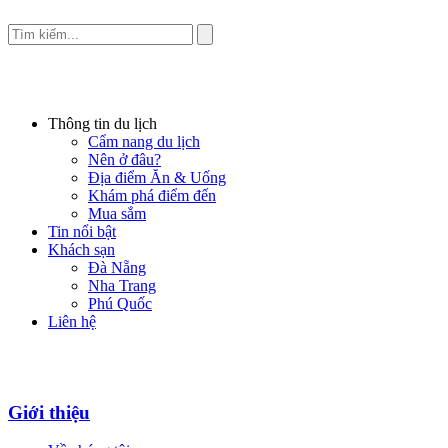
Thông tin du lịch
Cẩm nang du lịch
Nên ở đâu?
Địa điểm Ăn & Uống
Khám phá điểm đến
Mua sắm
Tin nổi bật
Khách sạn
Đà Nẵng
Nha Trang
Phú Quốc
Liên hệ
Giới thiệu