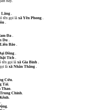
ian này.
ù Lãng
.
ó tên gọi là
xã Yên Phong
.
ôn
.
Tam Đa
.
ên Du
.
 Liên Bão
.
Đại Đồng
.
hật Tích
.
 tên gọi là
xã Gia Bình
.
gọi là
xã Nhân Thắng
.
ng Cứu
.
g Tài
.
m Thao
.
 Trung Chính
.
 Kênh
.
n
.
Động
.