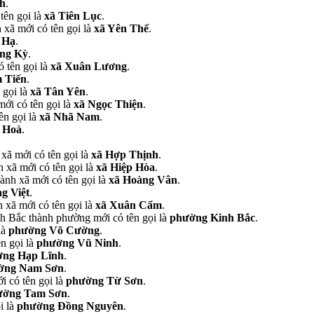
nh
.
tên gọi là
xã Tiên Lục
.
 xã mới có tên gọi là
xã Yên Thế
.
 Hạ
.
ng Kỳ
.
 tên gọi là
xã
Xuân Lương
.
 Tiến
.
 gọi là
xã Tân Yên
.
ới có tên gọi là
xã Ngọc Thiện
.
ên gọi là
xã Nhã Nam
.
 Hoà
.
xã mới có tên gọi là
xã Hợp Thịnh
.
 xã mới có tên gọi là
xã Hiệp Hòa
.
ành xã mới có tên gọi là
xã Hoàng Vân
.
g Việt
.
 xã mới có tên gọi là
xã Xuân Cẩm
.
h Bắc thành phường mới có tên gọi là
phường Kinh Bắc
.
là
phường Võ Cường
.
n gọi là
phường Vũ Ninh
.
ờng Hạp Lĩnh
.
ờng Nam Sơn
.
 có tên gọi là
phường Từ Sơn
.
ường Tam Sơn
.
i là
phường Đồng Nguyên
.