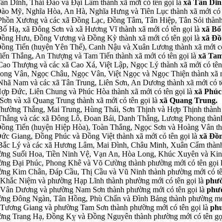
 Tân Dĩnh, Thái Đào và Đại Lâm thành xã mới có tên gọi là
xã Tân Dĩ
ã Đào Mỹ, Nghĩa Hòa, An Hà, Nghĩa Hưng và Tiên Lục thành xã mới có 
ấn Phồn Xương và các xã Đồng Lạc, Đồng Tâm, Tân Hiệp, Tân Sỏi thành
ấn Bố Hạ, xã Đông Sơn và xã Hương Vĩ thành xã mới có tên gọi là
xã Bố
xã Đồng Hưu, Đồng Vương và Đồng Kỳ thành xã mới có tên gọi là
xã Đồ
ã Đồng Tiến (huyện Yên Thế), Canh Nậu và Xuân Lương thành xã mới có
 Tiến Thắng, An Thượng và Tam Tiến thành xã mới có tên gọi là
xã Tam
n Cao Thượng và các xã Cao Xá, Việt Lập, Ngọc Lý thành xã mới có tên
ã Song Vân, Ngọc Châu, Ngọc Vân, Việt Ngọc và Ngọc Thiện thành xã m
n Nhã Nam và các xã Tân Trung, Liên Sơn, An Dương thành xã mới có t
ã Hợp Đức, Liên Chung và Phúc Hòa thành xã mới có tên gọi là
xã Phúc
 Sơn và xã Quang Trung thành xã mới có tên gọi là
xã Quang Trung.
ã Thường Thắng, Mai Trung, Hùng Thái, Sơn Thịnh và Hợp Thịnh thành 
ấn Thắng và các xã Đông Lỗ, Đoan Bái, Danh Thắng, Lương Phong thành
xã Đồng Tiến (huyện Hiệp Hòa), Toàn Thắng, Ngọc Sơn và Hoàng Vân th
ã Đức Giang, Đồng Phúc và Đồng Việt thành xã mới có tên gọi là
xã Đồn
ấn Bắc Lý và các xã Hương Lâm, Mai Đình, Châu Minh, Xuân Cẩm thành
phường Suối Hoa, Tiền Ninh Vệ, Vạn An, Hòa Long, Khúc Xuyên và Kin
hường Đại Phúc, Phong Khê và Võ Cường thành phường mới có tên gọi 
hường Kim Chân, Đáp Cầu, Thị Cầu và Vũ Ninh thành phường mới có tê
g Khắc Niệm và phường Hạp Lĩnh thành phường mới có tên gọi là
phư
ng Vân Dương và phường Nam Sơn thành phường mới có tên gọi là
phư
phường Đông Ngàn, Tân Hồng, Phù Chẩn và Đình Bảng thành phường mới
g Tương Giang và phường Tam Sơn thành phường mới có tên gọi là
ph
phường Trang Hạ, Đồng Kỵ và Đồng Nguyên thành phường mới có tên gọ