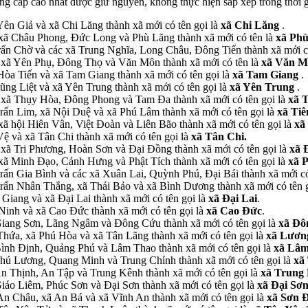
ng cấp cao nhất được giữ nguyên, không thực hiện sắp xếp trong thời g
Yên Giả và xã Chi Lăng thành xã mới có tên gọi là
xã Chi Lăng
.
ác xã Châu Phong, Đức Long và Phù Lãng thành xã mới có tên là
xã Ph
 trấn Chờ và các xã Trung Nghĩa, Long Châu, Đông Tiến thành xã mới c
ác xã Yên Phụ, Đông Thọ và Văn Môn thành xã mới có tên là
xã Văn M
 Hòa Tiến và xã Tam Giang thành xã mới có tên gọi là
xã Tam Giang
.
ũng Liệt và xã Yên Trung thành xã mới có tên gọi là
xã Yên Trung
.
ác xã Thụy Hòa, Đông Phong và Tam Đa thành xã mới có tên gọi là
xã 
 trấn Lim, xã Nội Duệ và xã Phú Lâm thành xã mới có tên gọi là
xã Ti
 xã hội Hiên Vân, Việt Đoàn và Liên Bão thành xã mới có tên gọi là
xã
Vệ và xã Tân Chi thành xã mới có tên gọi là
xã Tân Chi.
c xã Tri Phương, Hoàn Sơn và Đại Đồng thành xã mới có tên gọi là
xã 
c xã Minh Đạo, Cảnh Hưng và Phật Tích thành xã mới có tên gọi là
xã P
 trấn Gia Bình và các xã Xuân Lai, Quỳnh Phú, Đại Bái thành xã mới có
ị trấn Nhân Thắng, xã Thái Bảo và xã Bình Dương thành xã mới có tên 
Giang và xã Đại Lai thành xã mới có tên gọi là
xã Đại Lai
.
Ninh và xã Cao Đức thành xã mới có tên gọi là
xã Cao Đức
.
ã Giang Sơn, Lãng Ngâm và Đông Cứu thành xã mới có tên gọi là
xã Đô
 Thứa, xã Phú Hòa và xã Tân Lãng thành xã mới có tên gọi là
xã Lươn
 Bình Định, Quảng Phú và Lâm Thao thành xã mới có tên gọi là
xã Lâ
ã Phú Lương, Quang Minh và Trung Chính thành xã mới có tên gọi là
xã
 An Thịnh, An Tập và Trung Kênh thành xã mới có tên gọi là
xã Trung
 Giáo Liêm, Phúc Sơn và Đại Sơn thành xã mới có tên gọi là
xã Đại Sơ
n An Châu, xã An Bá và xã Vĩnh An thành xã mới có tên gọi là
xã Sơn 