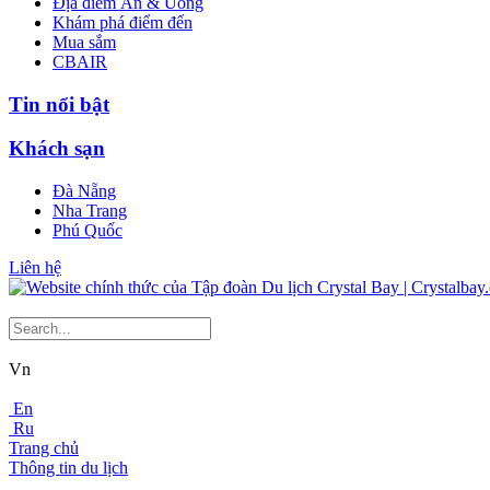
Địa điểm Ăn & Uống
Khám phá điểm đến
Mua sắm
CBAIR
Tin nổi bật
Khách sạn
Đà Nẵng
Nha Trang
Phú Quốc
Liên hệ
Vn
En
Ru
Trang chủ
Thông tin du lịch