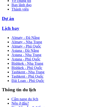
Về chúng tôi
Ban lãnh đạo
Thành viên
Dự án
Lịch bay
Almaty - Đà Nẵng
Almaty - Nha Trang
Almaty - Phú Quốc
Astana - Đà Nẵng
Astana - Nha Trang
Astana - Phú Quốc
Bishkek - Nha Trang
Bishkek - Phú Quốc
Tashkent - Nha Trang
Tashkent - Phú Quốc
Đài Loan - Phú Quốc
Thông tin du lịch
Cẩm nang du lịch
Nên ở đâu?