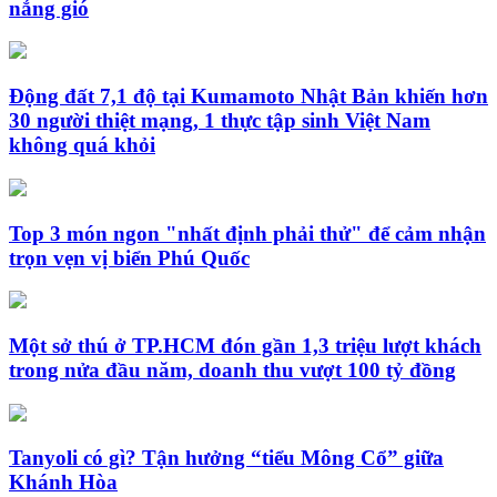
nắng gió
Động đất 7,1 độ tại Kumamoto Nhật Bản khiến hơn
30 người thiệt mạng, 1 thực tập sinh Việt Nam
không quá khỏi
Top 3 món ngon "nhất định phải thử" để cảm nhận
trọn vẹn vị biển Phú Quốc
Một sở thú ở TP.HCM đón gần 1,3 triệu lượt khách
trong nửa đầu năm, doanh thu vượt 100 tỷ đồng
Tanyoli có gì? Tận hưởng “tiểu Mông Cổ” giữa
Khánh Hòa