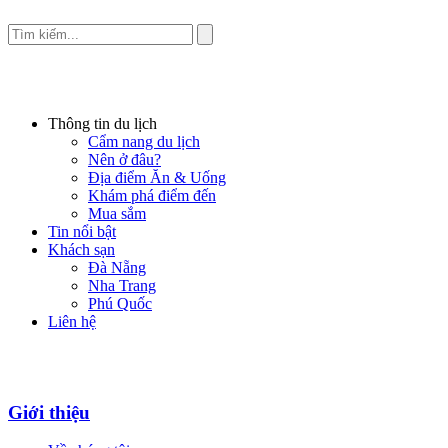
Thông tin du lịch
Cẩm nang du lịch
Nên ở đâu?
Địa điểm Ăn & Uống
Khám phá điểm đến
Mua sắm
Tin nổi bật
Khách sạn
Đà Nẵng
Nha Trang
Phú Quốc
Liên hệ
Giới thiệu