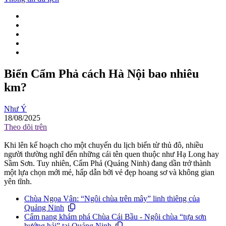
Biển Cẩm Phả cách Hà Nội bao nhiêu
km?
Như Ý
18/08/2025
Theo dõi trên
Khi lên kế hoạch cho một chuyến du lịch biển từ thủ đô, nhiều
người thường nghĩ đến những cái tên quen thuộc như Hạ Long hay
Sầm Sơn. Tuy nhiên, Cẩm Phả (Quảng Ninh) đang dần trở thành
một lựa chọn mới mẻ, hấp dẫn bởi vẻ đẹp hoang sơ và không gian
yên tĩnh.
Chùa Ngọa Vân: “Ngôi chùa trên mây” linh thiêng của
Quảng Ninh
Cẩm nang khám phá Chùa Cái Bầu - Ngôi chùa “tựa sơn
hướng hải” tại Quảng Ninh