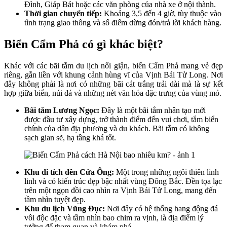
Đình, Giáp Bát hoặc các văn phòng của nhà xe ở nội thành.
Thời gian chuyển tiếp:
Khoảng 3,5 đến 4 giờ, tùy thuộc vào
tình trạng giao thông và số điểm dừng đón/trả lời khách hàng.
Biển Cẩm Phả có gì khác biệt?
Khác với các bãi tắm du lịch nổi giận, biển Cẩm Phả mang vẻ đẹp
riêng, gắn liền với khung cảnh hùng vĩ của Vịnh Bái Tử Long. Nơi
đây không phải là nơi có những bãi cát trắng trải dài mà là sự kết
hợp giữa biển, núi đá và những nét văn hóa đặc trưng của vùng mỏ.
Bãi tắm Lương Ngọc:
Đây là một bãi tắm nhân tạo mới
được đầu tư xây dựng, trở thành điểm đến vui chơi, tắm biển
chính của dân địa phương và du khách. Bãi tắm có không
sạch gian sẽ, hạ tầng khá tốt.
Khu di tích đền Cửa Ông:
Một trong những ngôi thiên linh
linh và có kiến trúc đẹp bậc nhất vùng Đông Bắc. Đền tọa lạc
trên một ngọn đồi cao nhìn ra Vịnh Bái Tử Long, mang đến
tầm nhìn tuyệt đẹp.
Khu du lịch Vũng Đục:
Nơi đây có hệ thống hang động đá
vôi độc đặc và tầm nhìn bao chim ra vịnh, là địa điểm lý
tưởng để tham quan và khám phá.