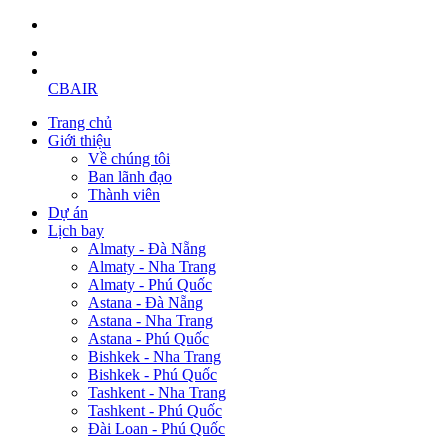
CBAIR
Trang chủ
Giới thiệu
Về chúng tôi
Ban lãnh đạo
Thành viên
Dự án
Lịch bay
Almaty - Đà Nẵng
Almaty - Nha Trang
Almaty - Phú Quốc
Astana - Đà Nẵng
Astana - Nha Trang
Astana - Phú Quốc
Bishkek - Nha Trang
Bishkek - Phú Quốc
Tashkent - Nha Trang
Tashkent - Phú Quốc
Đài Loan - Phú Quốc