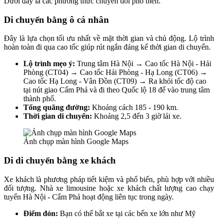
Dưới đây là các phương thức chuyển đổi phổ biến.
Di chuyển bằng ô cá nhân
Đây là lựa chọn tối ưu nhất về mặt thời gian và chủ động. Lộ trình
hoàn toàn đi qua cao tốc giúp rút ngắn đáng kể thời gian di chuyển.
Lộ trình mẹo ý:
Trung tâm Hà Nội → Cao tốc Hà Nội - Hải
Phòng (CT04) → Cao tốc Hải Phòng - Hạ Long (CT06) →
Cao tốc Hạ Long - Vân Đồn (CT09) → Ra khỏi tốc độ cao
tại nút giao Cẩm Phả và đi theo Quốc lộ 18 để vào trung tâm
thành phố.
Tổng quãng đường:
Khoảng cách 185 - 190 km.
Thời gian di chuyển:
Khoảng 2,5 đến 3 giờ lái xe.
Ảnh chụp màn hình Google Maps
Di di chuyển bằng xe khách
Xe khách là phương pháp tiết kiệm và phổ biến, phù hợp với nhiều
đối tượng. Nhà xe limousine hoặc xe khách chất lượng cao chạy
tuyến Hà Nội - Cẩm Phả hoạt động liên tục trong ngày.
Điểm đón:
Bạn có thể bắt xe tại các bến xe lớn như Mỹ