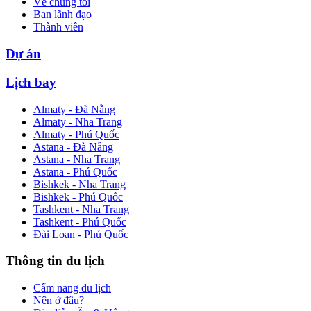
Về chúng tôi
Ban lãnh đạo
Thành viên
Dự án
Lịch bay
Almaty - Đà Nẵng
Almaty - Nha Trang
Almaty - Phú Quốc
Astana - Đà Nẵng
Astana - Nha Trang
Astana - Phú Quốc
Bishkek - Nha Trang
Bishkek - Phú Quốc
Tashkent - Nha Trang
Tashkent - Phú Quốc
Đài Loan - Phú Quốc
Thông tin du lịch
Cẩm nang du lịch
Nên ở đâu?