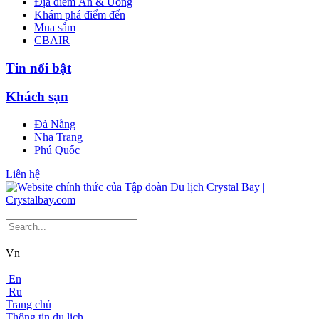
Địa điểm Ăn & Uống
Khám phá điểm đến
Mua sắm
CBAIR
Tin nổi bật
Khách sạn
Đà Nẵng
Nha Trang
Phú Quốc
Liên hệ
Vn
En
Ru
Trang chủ
Thông tin du lịch