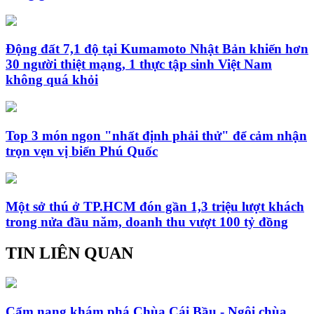
Động đất 7,1 độ tại Kumamoto Nhật Bản khiến hơn
30 người thiệt mạng, 1 thực tập sinh Việt Nam
không quá khỏi
Top 3 món ngon "nhất định phải thử" để cảm nhận
trọn vẹn vị biển Phú Quốc
Một sở thú ở TP.HCM đón gần 1,3 triệu lượt khách
trong nửa đầu năm, doanh thu vượt 100 tỷ đồng
TIN LIÊN QUAN
Cẩm nang khám phá Chùa Cái Bầu - Ngôi chùa