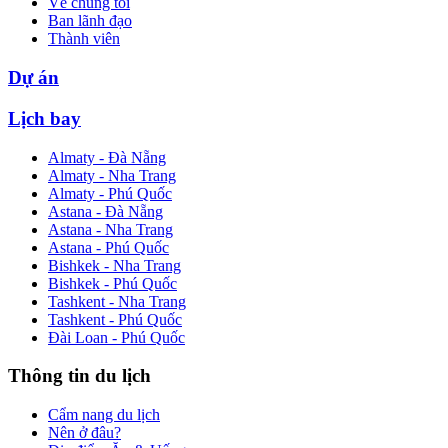
Về chúng tôi
Ban lãnh đạo
Thành viên
Dự án
Lịch bay
Almaty - Đà Nẵng
Almaty - Nha Trang
Almaty - Phú Quốc
Astana - Đà Nẵng
Astana - Nha Trang
Astana - Phú Quốc
Bishkek - Nha Trang
Bishkek - Phú Quốc
Tashkent - Nha Trang
Tashkent - Phú Quốc
Đài Loan - Phú Quốc
Thông tin du lịch
Cẩm nang du lịch
Nên ở đâu?