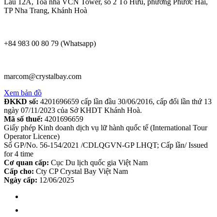
Lầu 12A, Toà nhà VCN Tower, số 2 Tố Hữu, phường Phước Hải,
TP Nha Trang, Khánh Hoà
+84 983 00 80 79 (Whatsapp)
marcom@crystalbay.com
Xem bản đồ
ĐKKD số:
4201696659 cấp lần đầu 30/06/2016, cấp đổi lần thứ 13
ngày 07/11/2023 của Sở KHDT Khánh Hoà.
Mã số thuế:
4201696659
Giấy phép Kinh doanh dịch vụ lữ hành quốc tế (International Tour
Operator Licence)
Số GP/No. 56-154/2021 /CDLQGVN-GP LHQT; Cấp lần/ Issued
for 4 time
Cơ quan cấp:
Cục Du lịch quốc gia Việt Nam
Cấp cho:
Cty CP Crystal Bay Việt Nam
Ngày cấp:
12/06/2025