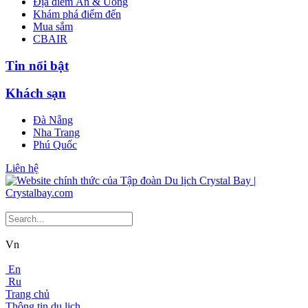
Địa điểm Ăn & Uống
Khám phá điểm đến
Mua sắm
CBAIR
Tin nổi bật
Khách sạn
Đà Nẵng
Nha Trang
Phú Quốc
Liên hệ
Vn
En
Ru
Trang chủ
Thông tin du lịch