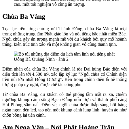
cao, một trải nghiệm vô cùng ấn tượng.
Chùa Ba Vàng
Tọa lạc trên lưng chừng núi Thành Đẳng, chùa Ba Vàng là một
trong những trung tâm Phật giáo lớn và nổi tiếng bậc nhất miền Bắc.
Ngôi chùa gây ấn tượng mạnh mẽ với du khách bởi quy mô hoành
tráng, kiến trúc tinh xảo và một không gian vô cùng thanh tịnh.
Điểm nhấn của chùa Ba Vàng chính là tòa Đại hùng Bảo điện với
diện tích lên tới 4.500 m², xác lập kỷ lục "Ngôi chùa có Chính điện
trên núi lớn nhất Đông Dương". Bên trong chính điện là hệ thống
tượng pháp uy nghi, được chế tác công phu.
Từ chùa Ba Vàng, du khách có thể phóng tầm mắt ra xa, chiêm
ngưỡng khung cảnh sông Bạch Đằng uốn lượn và thành phố cảng
Hải Phòng sầm uất. Đêm về, ngôi chùa được thắp sáng bởi hàng
ngàn ngọn đèn led, tạo nên một khung cảnh lung linh, huyền ảo như
chốn bồng lai tiên cảnh.
Am Ngọa Vân – Nơi Phật Hoàng Trần