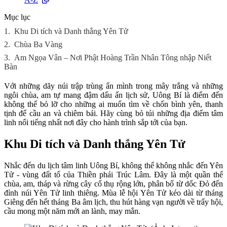
Mục lục
1.
Khu Di tích và Danh thắng Yên Tử
2.
Chùa Ba Vàng
3.
Am Ngọa Vân – Nơi Phật Hoàng Trần Nhân Tông nhập Niết
Bàn
Với những dãy núi trập trùng ẩn mình trong mây trắng và những
ngôi chùa, am tự mang đậm dấu ấn lịch sử, Uông Bí là điểm đến
không thể bỏ lỡ cho những ai muốn tìm về chốn bình yên, thanh
tịnh để cầu an và chiêm bái. Hãy cùng bỏ túi những địa điểm tâm
linh nổi tiếng nhất nơi đây cho hành trình sắp tới của bạn.
Khu Di tích và Danh thắng Yên Tử
Nhắc đến du lịch tâm linh Uông Bí, không thể không nhắc đến Yên
Tử - vùng đất tổ của Thiền phái Trúc Lâm. Đây là một quần thể
chùa, am, tháp và rừng cây cổ thụ rộng lớn, phân bố từ dốc Đỏ đến
đỉnh núi Yên Tử linh thiêng. Mùa lễ hội Yên Tử kéo dài từ tháng
Giêng đến hết tháng Ba âm lịch, thu hút hàng vạn người về trẩy hội,
cầu mong một năm mới an lành, may mắn.