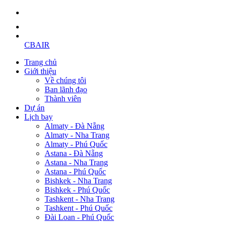
CBAIR
Trang chủ
Giới thiệu
Về chúng tôi
Ban lãnh đạo
Thành viên
Dự án
Lịch bay
Almaty - Đà Nẵng
Almaty - Nha Trang
Almaty - Phú Quốc
Astana - Đà Nẵng
Astana - Nha Trang
Astana - Phú Quốc
Bishkek - Nha Trang
Bishkek - Phú Quốc
Tashkent - Nha Trang
Tashkent - Phú Quốc
Đài Loan - Phú Quốc