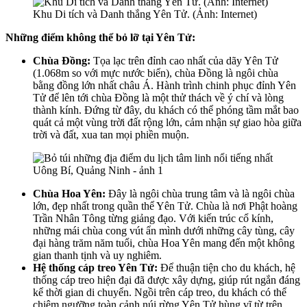
Khu Di tích và Danh thắng Yên Tử. (Ảnh: Internet)
Những điểm không thể bỏ lỡ tại Yên Tử:
Chùa Đồng:
Tọa lạc trên đỉnh cao nhất của dãy Yên Tử
(1.068m so với mực nước biển), chùa Đồng là ngôi chùa
bằng đồng lớn nhất châu Á. Hành trình chinh phục đỉnh Yên
Tử để lên tới chùa Đồng là một thử thách về ý chí và lòng
thành kính. Đứng từ đây, du khách có thể phóng tầm mắt bao
quát cả một vùng trời đất rộng lớn, cảm nhận sự giao hòa giữa
trời và đất, xua tan mọi phiền muộn.
Chùa Hoa Yên:
Đây là ngôi chùa trung tâm và là ngôi chùa
lớn, đẹp nhất trong quần thể Yên Tử. Chùa là nơi Phật hoàng
Trần Nhân Tông từng giảng đạo. Với kiến trúc cổ kính,
những mái chùa cong vút ẩn mình dưới những cây tùng, cây
đại hàng trăm năm tuổi, chùa Hoa Yên mang đến một không
gian thanh tịnh và uy nghiêm.
Hệ thống cáp treo Yên Tử:
Để thuận tiện cho du khách, hệ
thống cáp treo hiện đại đã được xây dựng, giúp rút ngắn đáng
kể thời gian di chuyển. Ngồi trên cáp treo, du khách có thể
chiêm ngưỡng toàn cảnh núi rừng Yên Tử hùng vĩ từ trên