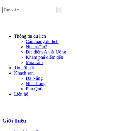
Thông tin du lịch
Cẩm nang du lịch
Nên ở đâu?
Địa điểm Ăn & Uống
Khám phá điểm đến
Mua sắm
Tin nổi bật
Khách sạn
Đà Nẵng
Nha Trang
Phú Quốc
Liên hệ
Giới thiệu