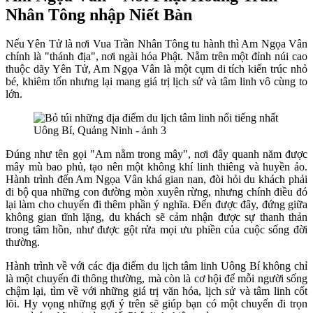
Nhân Tông nhập Niết Bàn
Nếu Yên Tử là nơi Vua Trần Nhân Tông tu hành thì Am Ngọa Vân
chính là "thánh địa", nơi ngài hóa Phật. Nằm trên một đỉnh núi cao
thuộc dãy Yên Tử, Am Ngọa Vân là một cụm di tích kiến trúc nhỏ
bé, khiêm tốn nhưng lại mang giá trị lịch sử và tâm linh vô cùng to
lớn.
Đúng như tên gọi "Am nằm trong mây", nơi đây quanh năm được
mây mù bao phủ, tạo nên một không khí linh thiêng và huyền ảo.
Hành trình đến Am Ngọa Vân khá gian nan, đòi hỏi du khách phải
đi bộ qua những con đường mòn xuyên rừng, nhưng chính điều đó
lại làm cho chuyến đi thêm phần ý nghĩa. Đến được đây, đứng giữa
không gian tĩnh lặng, du khách sẽ cảm nhận được sự thanh thản
trong tâm hồn, như được gột rửa mọi ưu phiền của cuộc sống đời
thường.
Hành trình về với các địa điểm du lịch tâm linh Uông Bí không chỉ
là một chuyến đi thông thường, mà còn là cơ hội để mỗi người sống
chậm lại, tìm về với những giá trị văn hóa, lịch sử và tâm linh cốt
lõi. Hy vọng những gợi ý trên sẽ giúp bạn có một chuyến đi trọn