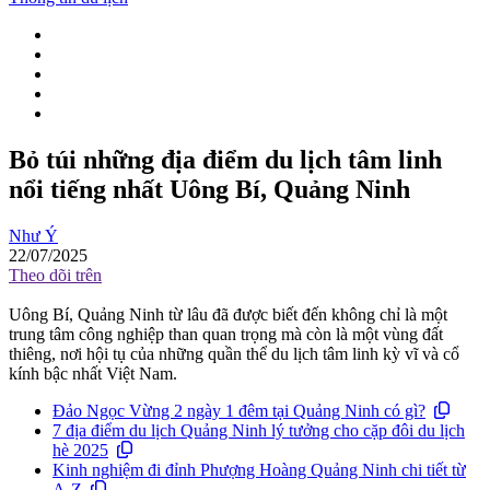
Bỏ túi những địa điểm du lịch tâm linh
nổi tiếng nhất Uông Bí, Quảng Ninh
Như Ý
22/07/2025
Theo dõi trên
Uông Bí, Quảng Ninh từ lâu đã được biết đến không chỉ là một
trung tâm công nghiệp than quan trọng mà còn là một vùng đất
thiêng, nơi hội tụ của những quần thể du lịch tâm linh kỳ vĩ và cổ
kính bậc nhất Việt Nam.
Đảo Ngọc Vừng 2 ngày 1 đêm tại Quảng Ninh có gì?
7 địa điểm du lịch Quảng Ninh lý tưởng cho cặp đôi du lịch
hè 2025
Kinh nghiệm đi đỉnh Phượng Hoàng Quảng Ninh chi tiết từ
A-Z