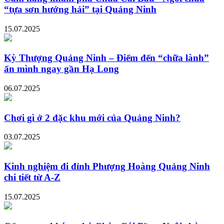
“tựa sơn hướng hải” tại Quảng Ninh
15.07.2025
Kỳ Thượng Quảng Ninh – Điểm đến “chữa lành”
ẩn mình ngay gần Hạ Long
06.07.2025
Chơi gì ở 2 đặc khu mới của Quảng Ninh?
03.07.2025
Kinh nghiệm đi đỉnh Phượng Hoàng Quảng Ninh
chi tiết từ A-Z
15.07.2025