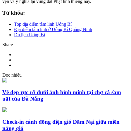
vẹn và ý nghĩa tại vùng đất Phật linh thiêng này.
Từ khóa:
Top địa điểm tâm linh Uông Bí
Địa điểm tâm linh ở Uông Bí Quảng Ninh
Du lịch Uông Bí
Share
Đọc nhiều
Vẻ đẹp rực rỡ dưới ánh bình minh tại chợ cá sầm
uất của Đà Nẵng
Check-in cánh đồng điện gió Đầm Nại giữa miền
nắng gió