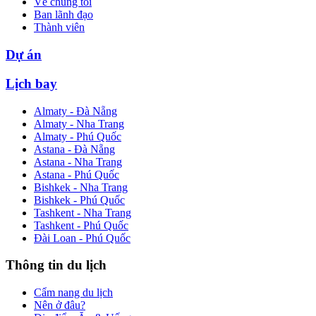
Về chúng tôi
Ban lãnh đạo
Thành viên
Dự án
Lịch bay
Almaty - Đà Nẵng
Almaty - Nha Trang
Almaty - Phú Quốc
Astana - Đà Nẵng
Astana - Nha Trang
Astana - Phú Quốc
Bishkek - Nha Trang
Bishkek - Phú Quốc
Tashkent - Nha Trang
Tashkent - Phú Quốc
Đài Loan - Phú Quốc
Thông tin du lịch
Cẩm nang du lịch
Nên ở đâu?