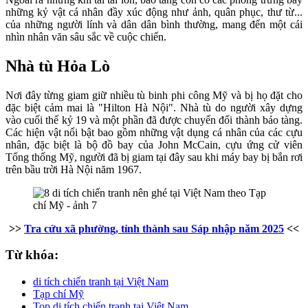
những kỷ vật cá nhân đầy xúc động như ảnh, quân phục, thư từ...
của những người lính và dân dân bình thường, mang đến một cái
nhìn nhân văn sâu sắc về cuộc chiến.
Nhà tù Hỏa Lò
Nơi đây từng giam giữ nhiều tù binh phi công Mỹ và bị họ đặt cho
đặc biệt cảm mai là "Hilton Hà Nội". Nhà tù do người xây dựng
vào cuối thế kỷ 19 và một phần đã được chuyển đổi thành bảo tàng.
Các hiện vật nổi bật bao gồm những vật dụng cá nhân của các cựu
nhân, đặc biệt là bộ đồ bay của John McCain, cựu ứng cử viên
Tổng thống Mỹ, người đã bị giam tại đây sau khi máy bay bị bắn rơi
trên bầu trời Hà Nội năm 1967.
>>
Tra cứu xã phường, tỉnh thành sau Sáp nhập năm 2025
<<
Từ khóa:
di tích chiến tranh tại Việt Nam
Tạp chí Mỹ
Top di tích chiến tranh tại Việt Nam