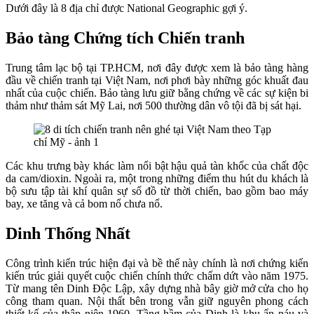
Dưới đây là 8 địa chỉ được National Geographic gợi ý.
Bảo tàng Chứng tích Chiến tranh
Trung tâm lạc bộ tại TP.HCM, nơi đây được xem là bảo tàng hàng
đầu về chiến tranh tại Việt Nam, nơi phơi bày những góc khuất đau
nhất của cuộc chiến. Bảo tàng lưu giữ bằng chứng về các sự kiện bi
thảm như thảm sát Mỹ Lai, nơi 500 thường dân vô tội đã bị sát hại.
Các khu trưng bày khác làm nổi bật hậu quả tàn khốc của chất độc
da cam/dioxin. Ngoài ra, một trong những điểm thu hút du khách là
bộ sưu tập tài khí quân sự số đồ từ thời chiến, bao gồm bao máy
bay, xe tăng và cả bom nổ chưa nổ.
Dinh Thống Nhất
Công trình kiến trúc hiện đại và bề thế này chính là nơi chứng kiến
kiến trúc giải quyết cuộc chiến chính thức chấm dứt vào năm 1975.
Từ mang tên Dinh Độc Lập, xây dựng nhà bây giờ mở cửa cho họ
công tham quan. Nội thất bên trong vẫn giữ nguyên phong cách
thiết kế của thập niên 1960. Tầng hầm của Dinh là khu ẩn náu và