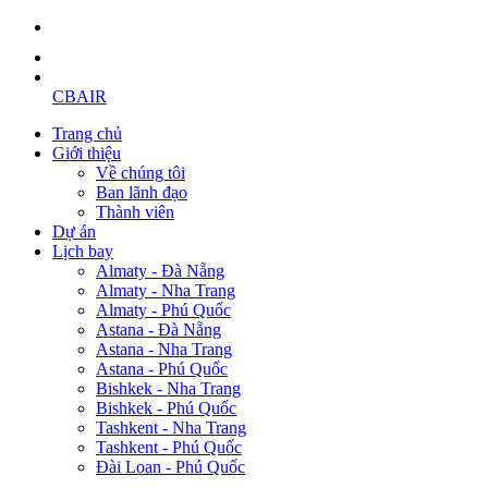
CBAIR
Trang chủ
Giới thiệu
Về chúng tôi
Ban lãnh đạo
Thành viên
Dự án
Lịch bay
Almaty - Đà Nẵng
Almaty - Nha Trang
Almaty - Phú Quốc
Astana - Đà Nẵng
Astana - Nha Trang
Astana - Phú Quốc
Bishkek - Nha Trang
Bishkek - Phú Quốc
Tashkent - Nha Trang
Tashkent - Phú Quốc
Đài Loan - Phú Quốc