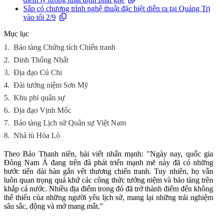
Sắp có chương trình nghệ thuật đặc biệt diễn ra tại Quảng Trị
vào tối 2/9
Mục lục
1.
Bảo tàng Chứng tích Chiến tranh
2.
Dinh Thống Nhất
3.
Địa đạo Củ Chi
4.
Đài tưởng niệm Sơn Mỹ
5.
Khu phi quân sự
6.
Địa đạo Vịnh Mốc
7.
Bảo tàng Lịch sử Quân sự Việt Nam
8.
Nhà tù Hỏa Lò
Theo Báo Thanh niên, bài viết nhấn mạnh: "Ngày nay, quốc gia
Đông Nam Á đang trên đà phát triển mạnh mẽ này đã có những
bước tiến dài hàn gắn vết thương chiến tranh. Tuy nhiên, họ vẫn
luôn quan trọng quá khứ các công thức tưởng niệm và bảo tàng trên
khắp cả nước. Nhiều địa điểm trong đó đã trở thành điểm đến không
thể thiếu của những người yêu lịch sử, mang lại những trải nghiệm
sâu sắc, động và mở mang mắt."