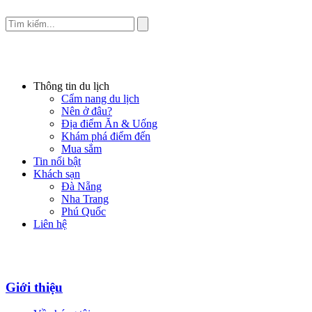
Thông tin du lịch
Cẩm nang du lịch
Nên ở đâu?
Địa điểm Ăn & Uống
Khám phá điểm đến
Mua sắm
Tin nổi bật
Khách sạn
Đà Nẵng
Nha Trang
Phú Quốc
Liên hệ
Giới thiệu