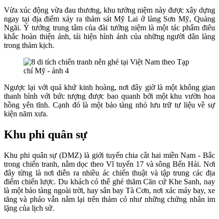
Vừa xúc động vừa đau thương, khu tưởng niệm này được xây dựng
ngay tại địa điểm xảy ra thảm sát Mỹ Lai ở làng Sơn Mỹ, Quảng
Ngãi. Ý tưởng trung tâm của đài tưởng niệm là một tác phẩm điêu
khắc hoàn thiện ảnh, tái hiện hình ảnh của những người dân làng
trong thảm kịch.
Ngược lại với quá khứ kinh hoàng, nơi đây giờ là một không gian
thanh bình với bức tượng được bao quanh bởi một khu vườn hoa
hồng yên tĩnh. Cạnh đó là một bảo tàng nhỏ lưu trữ tư liệu về sự
kiện năm xưa.
Khu phi quân sự
Khu phi quân sự (DMZ) là giới tuyến chia cắt hai miền Nam - Bắc
trong chiến tranh, nằm dọc theo Vĩ tuyến 17 và sông Bến Hải. Nơi
đây từng là nơi diễn ra nhiều ác chiến thuật và tập trung các địa
điểm chiến lược. Du khách có thể ghé thăm Căn cứ Khe Sanh, nay
là một bảo tàng ngoài trời, hay sân bay Tà Cơn, nơi xác máy bay, xe
tăng và pháo vẫn nằm lại trên thảm cỏ như những chứng nhân im
lặng của lịch sử.