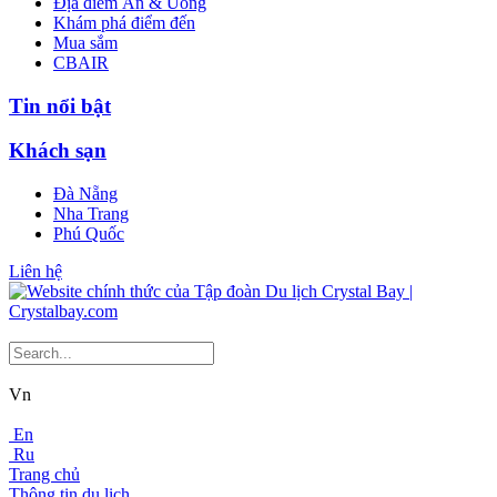
Địa điểm Ăn & Uống
Khám phá điểm đến
Mua sắm
CBAIR
Tin nổi bật
Khách sạn
Đà Nẵng
Nha Trang
Phú Quốc
Liên hệ
Vn
En
Ru
Trang chủ
Thông tin du lịch