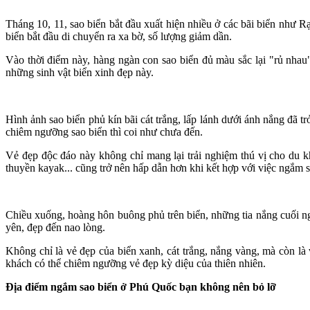
Tháng 10, 11, sao biển bắt đầu xuất hiện nhiều ở các bãi biển như R
biển bắt đầu di chuyển ra xa bờ, số lượng giảm dần.
Vào thời điểm này, hàng ngàn con sao biển đủ màu sắc lại "rủ nhau
những sinh vật biển xinh đẹp này.
Hình ảnh sao biển phủ kín bãi cát trắng, lấp lánh dưới ánh nắng đã 
chiêm ngưỡng sao biển thì coi như chưa đến.
Vẻ đẹp độc đáo này không chỉ mang lại trải nghiệm thú vị cho du 
thuyền kayak... cũng trở nên hấp dẫn hơn khi kết hợp với việc ngắm s
Chiều xuống, hoàng hôn buông phủ trên biển, những tia nắng cuối ng
yên, đẹp đến nao lòng.
Không chỉ là vẻ đẹp của biển xanh, cát trắng, nắng vàng, mà còn là
khách có thể chiêm ngưỡng vẻ đẹp kỳ diệu của thiên nhiên.
Địa điểm ngắm sao biển ở Phú Quốc bạn không nên bỏ lỡ