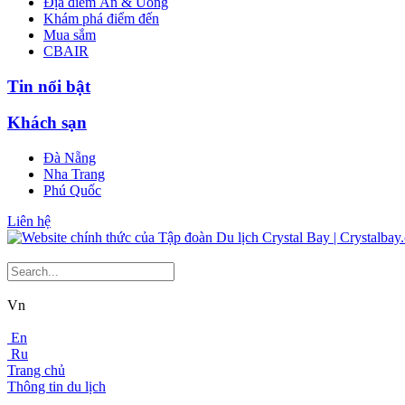
Địa điểm Ăn & Uống
Khám phá điểm đến
Mua sắm
CBAIR
Tin nổi bật
Khách sạn
Đà Nẵng
Nha Trang
Phú Quốc
Liên hệ
Vn
En
Ru
Trang chủ
Thông tin du lịch