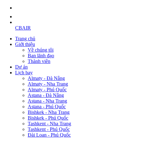
CBAIR
Trang chủ
Giới thiệu
Về chúng tôi
Ban lãnh đạo
Thành viên
Dự án
Lịch bay
Almaty - Đà Nẵng
Almaty - Nha Trang
Almaty - Phú Quốc
Astana - Đà Nẵng
Astana - Nha Trang
Astana - Phú Quốc
Bishkek - Nha Trang
Bishkek - Phú Quốc
Tashkent - Nha Trang
Tashkent - Phú Quốc
Đài Loan - Phú Quốc