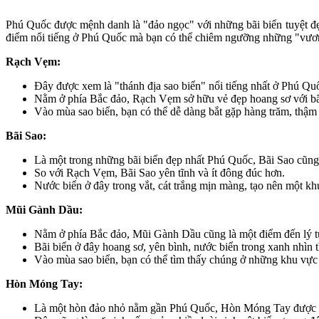
Phú Quốc được mệnh danh là "đảo ngọc" với những bãi biển tuyệt đẹp
điểm nổi tiếng ở Phú Quốc mà bạn có thể chiêm ngưỡng những "vươn
Rạch Vẹm:
Đây được xem là "thánh địa sao biển" nổi tiếng nhất ở Phú Qu
Nằm ở phía Bắc đảo, Rạch Vẹm sở hữu vẻ đẹp hoang sơ với bãi 
Vào mùa sao biển, bạn có thể dễ dàng bắt gặp hàng trăm, thậm 
Bãi Sao:
Là một trong những bãi biển đẹp nhất Phú Quốc, Bãi Sao cũng l
So với Rạch Vẹm, Bãi Sao yên tĩnh và ít đông đúc hơn.
Nước biển ở đây trong vắt, cát trắng mịn màng, tạo nên một k
Mũi Gành Dầu:
Nằm ở phía Bắc đảo, Mũi Gành Dầu cũng là một điểm đến lý t
Bãi biển ở đây hoang sơ, yên bình, nước biển trong xanh nhìn t
Vào mùa sao biển, bạn có thể tìm thấy chúng ở những khu vực 
Hòn Móng Tay:
Là một hòn đảo nhỏ nằm gần Phú Quốc, Hòn Móng Tay được biế