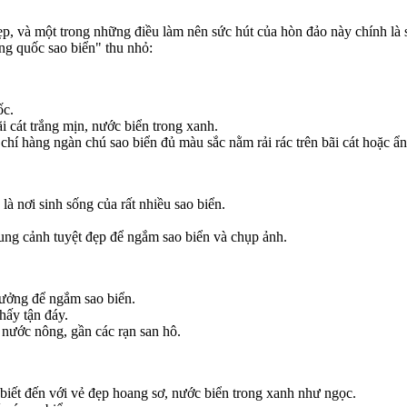
, và một trong những điều làm nên sức hút của hòn đảo này chính là s
g quốc sao biển" thu nhỏ:
ốc.
cát trắng mịn, nước biển trong xanh.
chí hàng ngàn chú sao biển đủ màu sắc nằm rải rác trên bãi cát hoặc ẩ
à nơi sinh sống của rất nhiều sao biển.
hung cảnh tuyệt đẹp để ngắm sao biển và chụp ảnh.
ưởng để ngắm sao biển.
hấy tận đáy.
nước nông, gần các rạn san hô.
t đến với vẻ đẹp hoang sơ, nước biển trong xanh như ngọc.