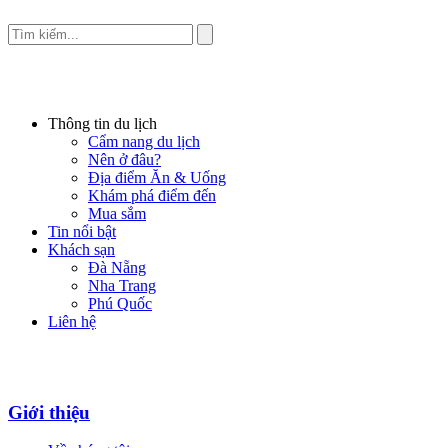
Thông tin du lịch
Cẩm nang du lịch
Nên ở đâu?
Địa điểm Ăn & Uống
Khám phá điểm đến
Mua sắm
Tin nổi bật
Khách sạn
Đà Nẵng
Nha Trang
Phú Quốc
Liên hệ
Giới thiệu