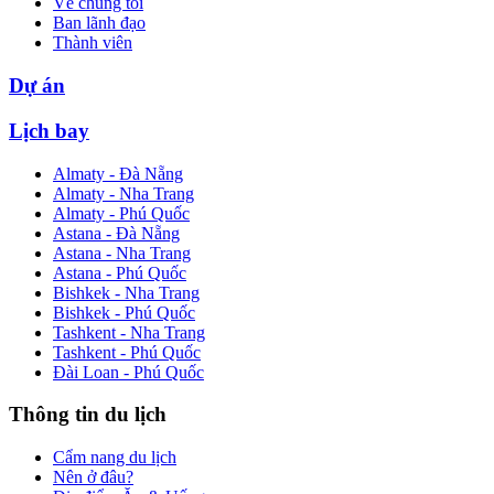
Về chúng tôi
Ban lãnh đạo
Thành viên
Dự án
Lịch bay
Almaty - Đà Nẵng
Almaty - Nha Trang
Almaty - Phú Quốc
Astana - Đà Nẵng
Astana - Nha Trang
Astana - Phú Quốc
Bishkek - Nha Trang
Bishkek - Phú Quốc
Tashkent - Nha Trang
Tashkent - Phú Quốc
Đài Loan - Phú Quốc
Thông tin du lịch
Cẩm nang du lịch
Nên ở đâu?