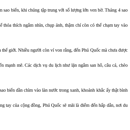
m sao biển, khi chúng tập trung với số lượng lớn ven bờ. Tháng 4 sao
ể thỏa thích ngắm nhìn, chụp ảnh, thậm chí còn có thể chạm tay vào
rên thế giới. Nhiều người còn ví von rằng, đến Phú Quốc mà chưa được
ển mạnh mẽ. Các dịch vụ du lịch như lặn ngắm san hô, câu cá, chèo
sao biển dần chìm vào làn nước trong xanh, khoảnh khắc ấy thật bình
hung tay của cộng đồng, Phú Quốc sẽ mãi là điểm đến hấp dẫn, nơi du