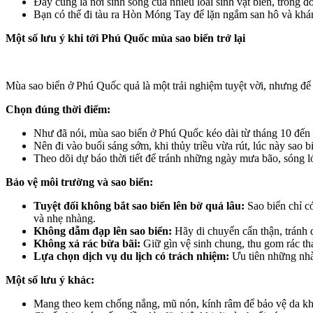
Đây cũng là nơi sinh sống của nhiều loài sinh vật biển, trong đó
Bạn có thể đi tàu ra Hòn Móng Tay để lặn ngắm san hô và khám
Một số lưu ý khi tới Phú Quốc mùa sao biển trở lại
Mùa sao biển ở Phú Quốc quả là một trải nghiệm tuyệt vời, nhưng để 
Chọn đúng thời điểm:
Như đã nói, mùa sao biển ở Phú Quốc kéo dài từ tháng 10 đến 
Nên đi vào buổi sáng sớm, khi thủy triều vừa rút, lúc này sao b
Theo dõi dự báo thời tiết để tránh những ngày mưa bão, sóng l
Bảo vệ môi trường và sao biển:
Tuyệt đối không bắt sao biển lên bờ quá lâu:
Sao biển chỉ c
và nhẹ nhàng.
Không dẫm đạp lên sao biển:
Hãy di chuyển cẩn thận, tránh 
Không xả rác bừa bãi:
Giữ gìn vệ sinh chung, thu gom rác th
Lựa chọn dịch vụ du lịch có trách nhiệm:
Ưu tiên những nhà 
Một số lưu ý khác:
Mang theo kem chống nắng, mũ nón, kính râm để bảo vệ da kh