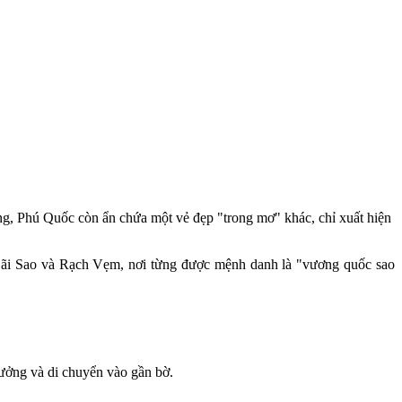
rằng, Phú Quốc còn ẩn chứa một vẻ đẹp "trong mơ" khác, chỉ xuất hiện
 Bãi Sao và Rạch Vẹm, nơi từng được mệnh danh là "vương quốc sao
trưởng và di chuyển vào gần bờ.