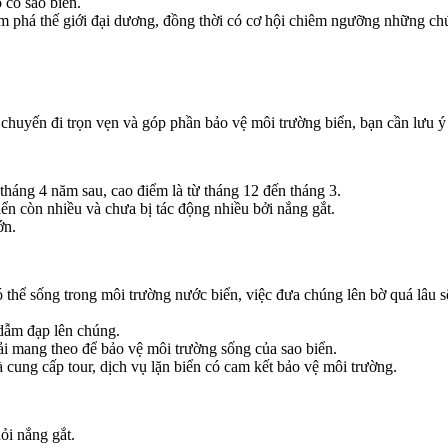
 có sao biển.
 phá thế giới đại dương, đồng thời có cơ hội chiêm ngưỡng những chú
chuyến đi trọn vẹn và góp phần bảo vệ môi trường biển, bạn cần lưu ý 
tháng 4 năm sau, cao điểm là từ tháng 12 đến tháng 3.
iển còn nhiều và chưa bị tác động nhiều bởi nắng gắt.
ớn.
ó thể sống trong môi trường nước biển, việc đưa chúng lên bờ quá lâu 
dẫm đạp lên chúng.
ải mang theo để bảo vệ môi trường sống của sao biển.
cung cấp tour, dịch vụ lặn biển có cam kết bảo vệ môi trường.
ỏi nắng gắt.