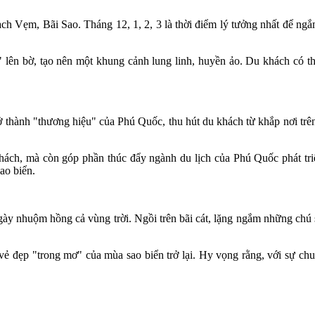
ạch Vẹm, Bãi Sao. Tháng 12, 1, 2, 3 là thời điểm lý tưởng nhất để ngắ
" lên bờ, tạo nên một khung cảnh lung linh, huyền ảo. Du khách có th
trở thành "thương hiệu" của Phú Quốc, thu hút du khách từ khắp nơi t
khách, mà còn góp phần thúc đẩy ngành du lịch của Phú Quốc phát tri
ao biển.
ày nhuộm hồng cả vùng trời. Ngồi trên bãi cát, lặng ngắm những chú 
 vẻ đẹp "trong mơ" của mùa sao biển trở lại. Hy vọng rằng, với sự c