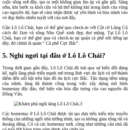
cuộc sống nơi đây, tạo ra một không gian ấm áp và gần gũi. Sáng
sớm, khi bước ra khỏi cửa và hít thở không khí trong lành của vùng
cao nguyên đá, bạn sẽ cảm nhận được sự yên bình và hòa mình vào
vẻ đẹp thiên nhiên tuyệt vời của nơi đây.
Gần Lô Lô Chải, bạn có thể ghé qua check-in với Cột cờ Lũng Cú
cách đó 1km và sông Nho Quế xinh đẹp, thơ mộng. Tại Lô Lô
Chải, bạn có thể ghé qua và check-in tại quán cà phê nổi tiếng tại
đây, đó chính là quán “ Cà phê Cực Bắc”.
5. Nghỉ ngơi tại đâu ở Lô Lô Chải?
Trong thời gian gần đây, Lô Lô Chải đã trải qua sự biến đổi đáng
kể, ngôi làng phát triển mạnh mẽ trong lĩnh vực du lịch và trở thành
điểm đến nổi bật trên bản đồ du lịch cực Bắc. Tận dụng tiềm năng
của mình, làng đã thành công trong việc xây dựng mô hình
homestay độc đáo, thể hiện văn hóa đặc trưng của cao nguyên đá
Đồng Văn.
Các homestay ở Lô Lô Chải được tái tạo dựa trên kiến trúc truyền
thống của những ngôi nhà tường trình, tạo ra không gian rộng rãi và
thoáng đãng. Có cả các homestay mới, cũng như những căn nhà đã
có tuổi đời hàng trăm năm được sửa chữa lại.