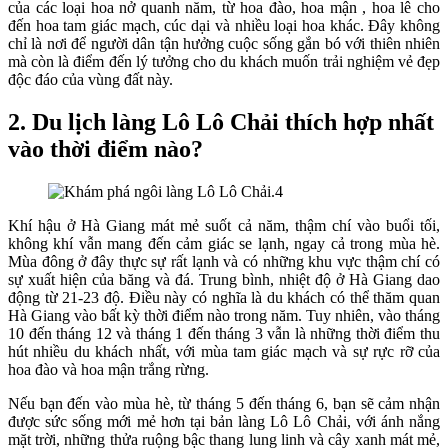
của các loại hoa nở quanh năm, từ hoa đào, hoa mận , hoa lê cho
đến hoa tam giác mạch, cúc dại và nhiều loại hoa khác. Đây không
chỉ là nơi để người dân tận hưởng cuộc sống gắn bó với thiên nhiên
mà còn là điểm đến lý tưởng cho du khách muốn trải nghiệm vẻ đẹp
độc đáo của vùng đất này.
2. Du lịch làng Lô Lô Chải thích hợp nhất
vào thời điểm nào?
Khí hậu ở Hà Giang mát mẻ suốt cả năm, thậm chí vào buổi tối,
không khí vẫn mang đến cảm giác se lạnh, ngay cả trong mùa hè.
Mùa đông ở đây thực sự rất lạnh và có những khu vực thậm chí có
sự xuất hiện của băng và đá. Trung bình, nhiệt độ ở Hà Giang dao
động từ 21-23 độ. Điều này có nghĩa là du khách có thể thăm quan
Hà Giang vào bất kỳ thời điểm nào trong năm. Tuy nhiên, vào tháng
10 đến tháng 12 và tháng 1 đến tháng 3 vẫn là những thời điểm thu
hút nhiều du khách nhất, với mùa tam giác mạch và sự rực rỡ của
hoa đào và hoa mận trắng rừng.
Nếu bạn đến vào mùa hè, từ tháng 5 đến tháng 6, bạn sẽ cảm nhận
được sức sống mới mẻ hơn tại bản làng Lô Lô Chải, với ánh nắng
mặt trời, những thửa ruộng bậc thang lung linh và cây xanh mát mẻ,