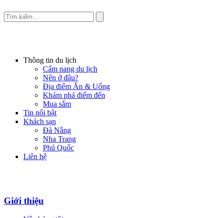
Thông tin du lịch
Cẩm nang du lịch
Nên ở đâu?
Địa điểm Ăn & Uống
Khám phá điểm đến
Mua sắm
Tin nổi bật
Khách sạn
Đà Nẵng
Nha Trang
Phú Quốc
Liên hệ
Giới thiệu