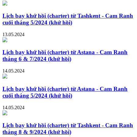
Lịch bay khứ hồi (charter) từ Tashkent - Cam Ranh
cuối tháng 5/2024 (khứ hồi)
13.05.2024
Lịch bay khứ hồi (charter) từ Astana - Cam Ranh
tháng 6 & 7/2024 (khứ hồi)
14.05.2024
Lịch bay khứ hồi (charter) từ Astana - Cam Ranh
cuối tháng 5/2024 (khứ hồi)
14.05.2024
Lịch bay khứ hồi (charter) từ Tashkent - Cam Ranh
tháng 8 & 9/2024 (khứ hồi)