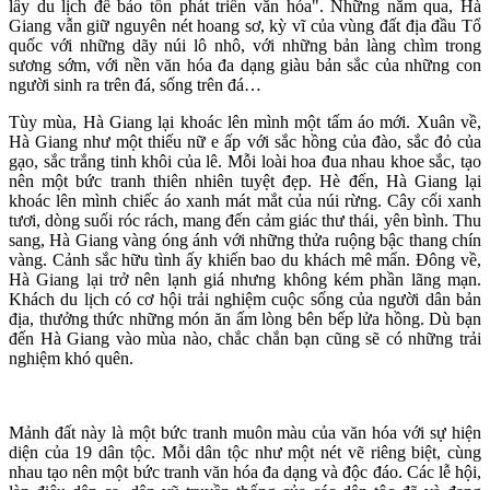
lấy du lịch để bảo tồn phát triển văn hóa". Những năm qua, Hà
Giang vẫn giữ nguyên nét hoang sơ, kỳ vĩ của vùng đất địa đầu Tổ
quốc với những dãy núi lô nhô, với những bản làng chìm trong
sương sớm, với nền văn hóa đa dạng giàu bản sắc của những con
người sinh ra trên đá, sống trên đá…
Tùy mùa, Hà Giang lại khoác lên mình một tấm áo mới. Xuân về,
Hà Giang như một thiếu nữ e ấp với sắc hồng của đào, sắc đỏ của
gạo, sắc trắng tinh khôi của lê. Mỗi loài hoa đua nhau khoe sắc, tạo
nên một bức tranh thiên nhiên tuyệt đẹp. Hè đến, Hà Giang lại
khoác lên mình chiếc áo xanh mát mắt của núi rừng. Cây cối xanh
tươi, dòng suối róc rách, mang đến cảm giác thư thái, yên bình. Thu
sang, Hà Giang vàng óng ánh với những thửa ruộng bậc thang chín
vàng. Cảnh sắc hữu tình ấy khiến bao du khách mê mẩn. Đông về,
Hà Giang lại trở nên lạnh giá nhưng không kém phần lãng mạn.
Khách du lịch có cơ hội trải nghiệm cuộc sống của người dân bản
địa, thưởng thức những món ăn ấm lòng bên bếp lửa hồng. Dù bạn
đến Hà Giang vào mùa nào, chắc chắn bạn cũng sẽ có những trải
nghiệm khó quên.
Mảnh đất này là một bức tranh muôn màu của văn hóa với sự hiện
diện của 19 dân tộc. Mỗi dân tộc như một nét vẽ riêng biệt, cùng
nhau tạo nên một bức tranh văn hóa đa dạng và độc đáo. Các lễ hội,