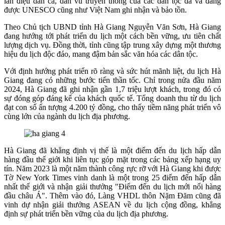
làn điệu dân ca, dân vũ truyền thống của các dân tộc đã và đang
được UNESCO cũng như Việt Nam ghi nhận và bảo tồn.
Theo Chủ tịch UBND tỉnh Hà Giang Nguyễn Văn Sơn, Hà Giang
đang hướng tới phát triển du lịch một cách bền vững, ưu tiên chất
lượng dịch vụ. Đồng thời, tỉnh cũng tập trung xây dựng một thương
hiệu du lịch độc đáo, mang đậm bản sắc văn hóa các dân tộc.
Với định hướng phát triển rõ ràng và sức hút mãnh liệt, du lịch Hà
Giang đang có những bước tiến thần tốc. Chỉ trong nửa đầu năm
2024, Hà Giang đã ghi nhận gần 1,7 triệu lượt khách, trong đó có
sự đóng góp đáng kể của khách quốc tế. Tổng doanh thu từ du lịch
đạt con số ấn tượng 4.200 tỷ đồng, cho thấy tiềm năng phát triển vô
cùng lớn của ngành du lịch địa phương.
Hà Giang đã khẳng định vị thế là một điểm đến du lịch hấp dẫn
hàng đầu thế giới khi liên tục góp mặt trong các bảng xếp hạng uy
tín. Năm 2023 là một năm thành công rực rỡ với Hà Giang khi được
Tờ New York Times vinh danh là một trong 25 điểm đến hấp dẫn
nhất thế giới và nhận giải thưởng "Điểm đến du lịch mới nổi hàng
đầu châu Á". Thêm vào đó, Làng VHDL thôn Nặm Đăm cũng đã
vinh dự nhận giải thưởng ASEAN về du lịch cộng đồng, khẳng
định sự phát triển bền vững của du lịch địa phương.