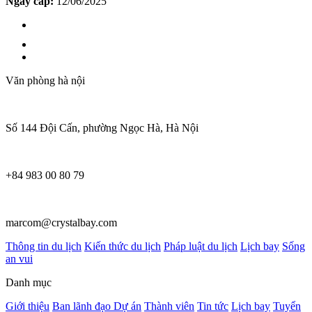
Ngày cấp:
12/06/2025
Văn phòng hà nội
Số 144 Đội Cấn, phường Ngọc Hà, Hà Nội
+84 983 00 80 79
marcom@crystalbay.com
Thông tin du lịch
Kiến thức du lịch
Pháp luật du lịch
Lịch bay
Sống
an vui
Danh mục
Giới thiệu
Ban lãnh đạo
Dự án
Thành viên
Tin tức
Lịch bay
Tuyển