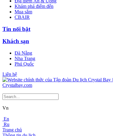
Địa điểm Ăn & Uống
Khám phá điểm đến
Mua sắm
CBAIR
Tin nổi bật
Khách sạn
Đà Nẵng
Nha Trang
Phú Quốc
Liên hệ
Vn
En
Ru
Trang chủ
Thông tin du lịch