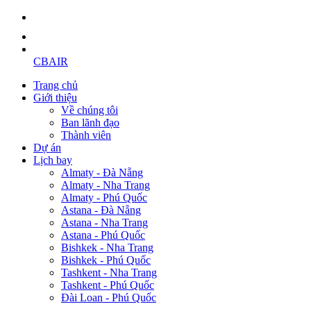
CBAIR
Trang chủ
Giới thiệu
Về chúng tôi
Ban lãnh đạo
Thành viên
Dự án
Lịch bay
Almaty - Đà Nẵng
Almaty - Nha Trang
Almaty - Phú Quốc
Astana - Đà Nẵng
Astana - Nha Trang
Astana - Phú Quốc
Bishkek - Nha Trang
Bishkek - Phú Quốc
Tashkent - Nha Trang
Tashkent - Phú Quốc
Đài Loan - Phú Quốc