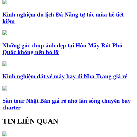
Kinh nghiệm du lịch Đà Nẵng tự túc mùa hè tiết
kiệm
Những góc chụp ảnh đẹp tại Hòn Mây Rút Phú
Quốc không nên bỏ lỡ
Kinh nghiệm đặt vé máy bay đi Nha Trang giá rẻ
Săn tour Nhật Bản giá rẻ nhờ làn sóng chuyến bay
charter
TIN LIÊN QUAN