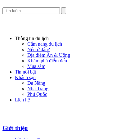
Thông tin du lịch
Cẩm nang du lịch
Nên ở đâu?
Địa điểm Ăn & Uống
Khám phá điểm đến
Mua sắm
Tin nổi bật
Khách sạn
Đà Nẵng
Nha Trang
Phú Quốc
Liên hệ
Giới thiệu