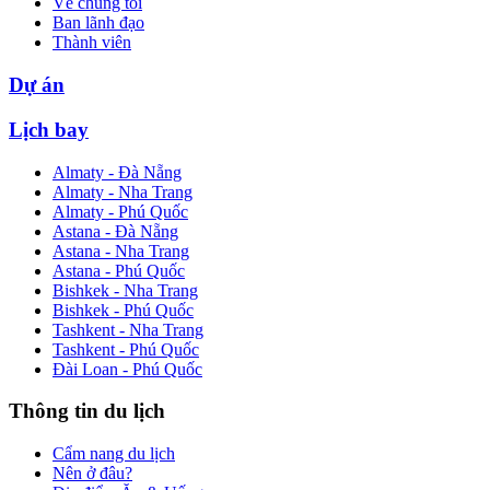
Về chúng tôi
Ban lãnh đạo
Thành viên
Dự án
Lịch bay
Almaty - Đà Nẵng
Almaty - Nha Trang
Almaty - Phú Quốc
Astana - Đà Nẵng
Astana - Nha Trang
Astana - Phú Quốc
Bishkek - Nha Trang
Bishkek - Phú Quốc
Tashkent - Nha Trang
Tashkent - Phú Quốc
Đài Loan - Phú Quốc
Thông tin du lịch
Cẩm nang du lịch
Nên ở đâu?