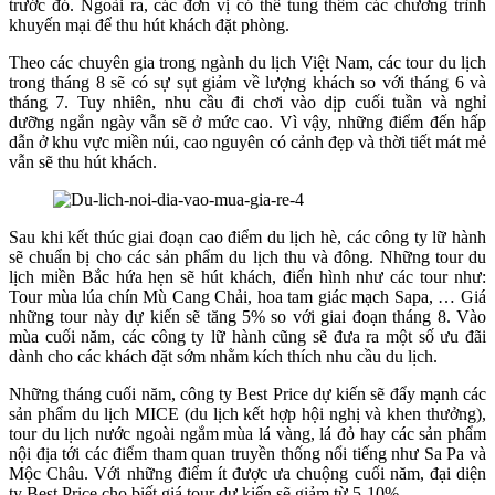
trước đó. Ngoài ra, các đơn vị có thể tung thêm các chương trình
khuyến mại để thu hút khách đặt phòng.
Theo các chuyên gia trong ngành du lịch Việt Nam, các tour du lịch
trong tháng 8 sẽ có sự sụt giảm về lượng khách so với tháng 6 và
tháng 7. Tuy nhiên, nhu cầu đi chơi vào dịp cuối tuần và nghỉ
dưỡng ngắn ngày vẫn sẽ ở mức cao. Vì vậy, những điểm đến hấp
dẫn ở khu vực miền núi, cao nguyên có cảnh đẹp và thời tiết mát mẻ
vẫn sẽ thu hút khách.
Sau khi kết thúc giai đoạn cao điểm du lịch hè, các công ty lữ hành
sẽ chuẩn bị cho các sản phẩm du lịch thu và đông. Những tour du
lịch miền Bắc hứa hẹn sẽ hút khách, điển hình như các tour như:
Tour mùa lúa chín Mù Cang Chải, hoa tam giác mạch Sapa, … Giá
những tour này dự kiến sẽ tăng 5% so với giai đoạn tháng 8. Vào
mùa cuối năm, các công ty lữ hành cũng sẽ đưa ra một số ưu đãi
dành cho các khách đặt sớm nhằm kích thích nhu cầu du lịch.
Những tháng cuối năm, công ty Best Price dự kiến sẽ đẩy mạnh các
sản phẩm du lịch MICE (du lịch kết hợp hội nghị và khen thưởng),
tour du lịch nước ngoài ngắm mùa lá vàng, lá đỏ hay các sản phẩm
nội địa tới các điểm tham quan truyền thống nổi tiếng như Sa Pa và
Mộc Châu. Với những điểm ít được ưa chuộng cuối năm, đại diện
ty Best Price cho biết giá tour dự kiến sẽ giảm từ 5-10%.