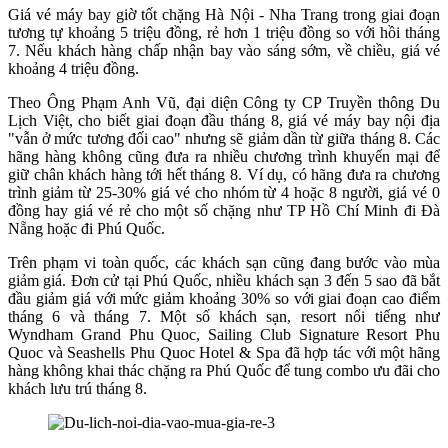
Giá vé máy bay giờ tốt chặng Hà Nội - Nha Trang trong giai đoạn
tương tự khoảng 5 triệu đồng, rẻ hơn 1 triệu đồng so với hồi tháng
7. Nếu khách hàng chấp nhận bay vào sáng sớm, về chiều, giá vé
khoảng 4 triệu đồng.
Theo Ông Phạm Anh Vũ, đại diện Công ty CP Truyền thông Du
Lịch Việt, cho biết giai đoạn đầu tháng 8, giá vé máy bay nội địa
"vẫn ở mức tương đối cao" nhưng sẽ giảm dần từ giữa tháng 8. Các
hãng hàng không cũng đưa ra nhiều chương trình khuyến mại để
giữ chân khách hàng tới hết tháng 8. Ví dụ, có hãng đưa ra chương
trình giảm từ 25-30% giá vé cho nhóm từ 4 hoặc 8 người, giá vé 0
đồng hay giá vé rẻ cho một số chặng như TP Hồ Chí Minh đi Đà
Nẵng hoặc đi Phú Quốc.
Trên phạm vi toàn quốc, các khách sạn cũng đang bước vào mùa
giảm giá. Đơn cử tại Phú Quốc, nhiều khách sạn 3 đến 5 sao đã bắt
đầu giảm giá với mức giảm khoảng 30% so với giai đoạn cao điểm
tháng 6 và tháng 7. Một số khách sạn, resort nổi tiếng như
Wyndham Grand Phu Quoc, Sailing Club Signature Resort Phu
Quoc và Seashells Phu Quoc Hotel & Spa đã hợp tác với một hãng
hàng không khai thác chặng ra Phú Quốc để tung combo ưu đãi cho
khách lưu trú tháng 8.