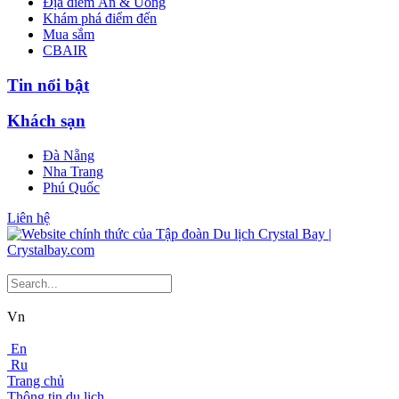
Địa điểm Ăn & Uống
Khám phá điểm đến
Mua sắm
CBAIR
Tin nổi bật
Khách sạn
Đà Nẵng
Nha Trang
Phú Quốc
Liên hệ
Vn
En
Ru
Trang chủ
Thông tin du lịch