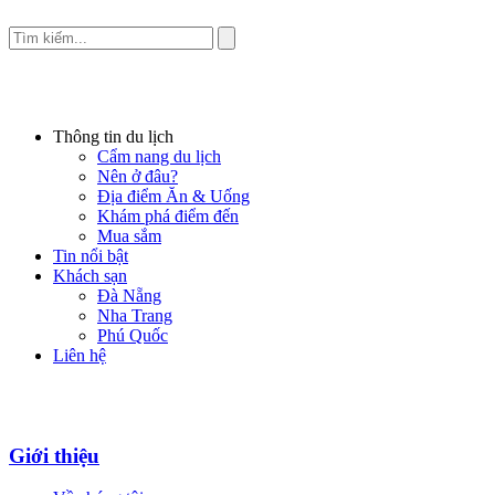
Thông tin du lịch
Cẩm nang du lịch
Nên ở đâu?
Địa điểm Ăn & Uống
Khám phá điểm đến
Mua sắm
Tin nổi bật
Khách sạn
Đà Nẵng
Nha Trang
Phú Quốc
Liên hệ
Giới thiệu