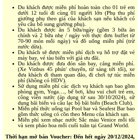
Du khách được miễn phí hoàn toàn cho 01 trẻ em
dưới 12 tuổi đi cùng 01 người lớn (Phụ thu phí
giường phụ theo giá của khách sạn nếu khách có
yêu cầu bổ sung giường phụ).
Du khách được ăn 5 bữa/ngày (gồm 3 bữa ăn
chính và 2 bữa nhẹ / ngày với thực đơn buffet từ
70-90 món mỗi ngày) và đồ uống miễn phí (trừ
nước dừa).
Du khách sẽ được miễn phí dịch vụ hỗ trợ đặt vé
máy bay, vé tàu biển với giá ưu đãi.
Du khách được đưa đón sân bay, cảng miễn phí.
(Xe Vinbus 45 phút/ chuyến, từ sáng tới tối), xe
đưa khách đi tham quan đảo, đi chơi tự túc miễn
phí (không có HDV).
Sử dụng miễn phí các dịch vụ khách sạn bao gồm
phòng gym, Yoga…, bể bơi, khu vui chơi trẻ em,
công viên nước (áp dụng từ sau 30/10/2024), sử
dụng bãi biển và câu lạc bộ bãi biển (Beach Club).
Miễn phí thức uống tại Pool bar và Seafest Bar bao
gồm thức uống có cồn theo Menu của khách sạn.
Miễn phí xem nhạc nước Sắc màu Venice mỗi tối
và xem pháo hoa mỗi cuối tuần tại Grand World.
Thời hạn mở bán Voucher: Đến hết ngày 20/12/2024,