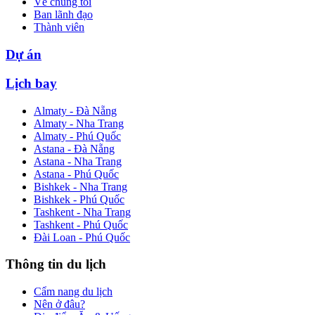
Về chúng tôi
Ban lãnh đạo
Thành viên
Dự án
Lịch bay
Almaty - Đà Nẵng
Almaty - Nha Trang
Almaty - Phú Quốc
Astana - Đà Nẵng
Astana - Nha Trang
Astana - Phú Quốc
Bishkek - Nha Trang
Bishkek - Phú Quốc
Tashkent - Nha Trang
Tashkent - Phú Quốc
Đài Loan - Phú Quốc
Thông tin du lịch
Cẩm nang du lịch
Nên ở đâu?