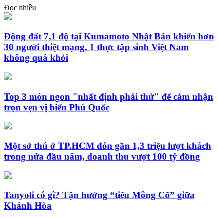
Đọc nhiều
Động đất 7,1 độ tại Kumamoto Nhật Bản khiến hơn
30 người thiệt mạng, 1 thực tập sinh Việt Nam
không quá khỏi
Top 3 món ngon "nhất định phải thử" để cảm nhận
trọn vẹn vị biển Phú Quốc
Một sở thú ở TP.HCM đón gần 1,3 triệu lượt khách
trong nửa đầu năm, doanh thu vượt 100 tỷ đồng
Tanyoli có gì? Tận hưởng “tiểu Mông Cổ” giữa
Khánh Hòa