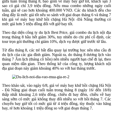
giữa tuần trong tháng 8, bao gồm vé máy bay giờ tốt, khách sạn 3
sao có giá chỉ 3,9 triệu đồng. Nếu mua combo những ngày cuối
tuần, giá sẽ cao hơn khoảng 400.000 VND. Các du khách đều cho
rằng đây là mức giá tốt nếu so sánh với giai đoạn tháng 6 và tháng 7
khi giá vé máy bay khứ hồi chặng Hà Nội -Đà Nẵng thường có
mức giá hơn 5 triệu đồng đối với giờ bay tốt.
Theo đại diện công ty du lịch Best Price, giá combo du lịch nội địa
trong tháng 8 hầu hết giảm 30%, tuy nhiên do chi phí cố định, các
tour trọn gói thường chỉ giảm 10%, dịch vụ được giữ trước từ lâu.
Từ đầu tháng 8, các trẻ bắt đầu quay lại trường học nên nhu cầu đi
du lịch của các gia đình giảm. Ngoài ra, do tháng 8 dương lịch vào
tháng 7 Âm lịch (tháng cô hồn) nên nhiều người hạn chế đi lại, theo
quan niệm dân gian. Theo thống kê của công ty, lượng khách nội
địa giai đoạn này giảm khoảng 40% so với hai tháng trước.
Theo khảo sát, vào ngày 6/8, giá vé máy bay khứ hồi chặng Hà Nội
- Đà Nẵng giai đoạn cuối tuần trong tháng 8 (ngày 16/ đến 18/8)
thấp nhất khoảng 2,6 triệu đồng, chiều đi bay đêm, chiều về bay
sáng sớm có mức giá không thay đổi nhiều so với hồi tháng 7. Các
chuyến bay giờ tốt có mức giá từ 4 triệu đồng, tùy thuộc vào hãng
bay, rẻ hơn khoảng 1 triệu đồng so với giai đoạn tháng 7.