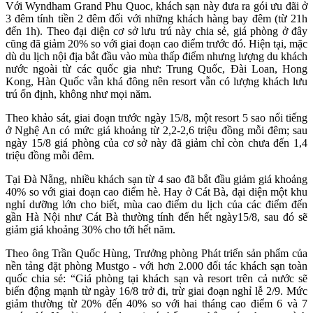
Với Wyndham Grand Phu Quoc, khách sạn này đưa ra gói ưu đãi ở
3 đêm tính tiền 2 đêm đối với những khách hàng bay đêm (từ 21h
đến 1h). Theo đại diện cơ sở lưu trú này chia sẻ, giá phòng ở đây
cũng đã giảm 20% so với giai đoạn cao điểm trước đó. Hiện tại, mặc
dù du lịch nội địa bắt đầu vào mùa thấp điểm nhưng lượng du khách
nước ngoài từ các quốc gia như: Trung Quốc, Đài Loan, Hong
Kong, Hàn Quốc vẫn khá đông nên resort vẫn có lượng khách lưu
trú ổn định, không như mọi năm.
Theo khảo sát, giai đoạn trước ngày 15/8, một resort 5 sao nổi tiếng
ở Nghệ An có mức giá khoảng từ 2,2-2,6 triệu đồng mỗi đêm; sau
ngày 15/8 giá phòng của cơ sở này đã giảm chỉ còn chưa đến 1,4
triệu đồng mỗi đêm.
Tại Đà Nẵng, nhiều khách sạn từ 4 sao đã bắt đầu giảm giá khoảng
40% so với giai đoạn cao điểm hè. Hay ở Cát Bà, đại diện một khu
nghỉ dưỡng lớn cho biết, mùa cao điểm du lịch của các điểm đến
gần Hà Nội như Cát Bà thường tính đến hết ngày15/8, sau đó sẽ
giảm giá khoảng 30% cho tới hết năm.
Theo ông Trần Quốc Hùng, Trưởng phòng Phát triển sản phẩm của
nền tảng đặt phòng Mustgo - với hơn 2.000 đối tác khách sạn toàn
quốc chia sẻ: “Giá phòng tại khách sạn và resort trên cả nước sẽ
biến động mạnh từ ngày 16/8 trở đi, trừ giai đoạn nghỉ lễ 2/9. Mức
giảm thường từ 20% đến 40% so với hai tháng cao điểm 6 và 7