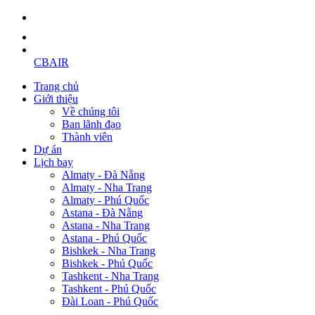
CBAIR
Trang chủ
Giới thiệu
Về chúng tôi
Ban lãnh đạo
Thành viên
Dự án
Lịch bay
Almaty - Đà Nẵng
Almaty - Nha Trang
Almaty - Phú Quốc
Astana - Đà Nẵng
Astana - Nha Trang
Astana - Phú Quốc
Bishkek - Nha Trang
Bishkek - Phú Quốc
Tashkent - Nha Trang
Tashkent - Phú Quốc
Đài Loan - Phú Quốc