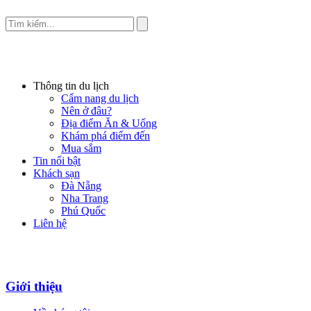
Thông tin du lịch
Cẩm nang du lịch
Nên ở đâu?
Địa điểm Ăn & Uống
Khám phá điểm đến
Mua sắm
Tin nổi bật
Khách sạn
Đà Nẵng
Nha Trang
Phú Quốc
Liên hệ
Giới thiệu