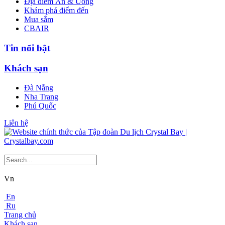
Địa điểm Ăn & Uống
Khám phá điểm đến
Mua sắm
CBAIR
Tin nổi bật
Khách sạn
Đà Nẵng
Nha Trang
Phú Quốc
Liên hệ
Vn
En
Ru
Trang chủ
Khách sạn