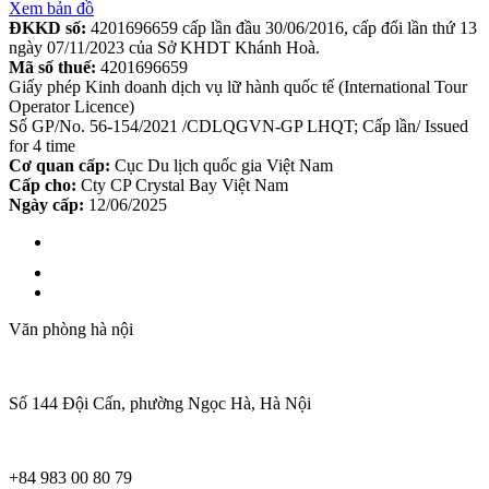
Xem bản đồ
ĐKKD số:
4201696659 cấp lần đầu 30/06/2016, cấp đổi lần thứ 13
ngày 07/11/2023 của Sở KHDT Khánh Hoà.
Mã số thuế:
4201696659
Giấy phép Kinh doanh dịch vụ lữ hành quốc tế (International Tour
Operator Licence)
Số GP/No. 56-154/2021 /CDLQGVN-GP LHQT; Cấp lần/ Issued
for 4 time
Cơ quan cấp:
Cục Du lịch quốc gia Việt Nam
Cấp cho:
Cty CP Crystal Bay Việt Nam
Ngày cấp:
12/06/2025
Văn phòng hà nội
Số 144 Đội Cấn, phường Ngọc Hà, Hà Nội
+84 983 00 80 79