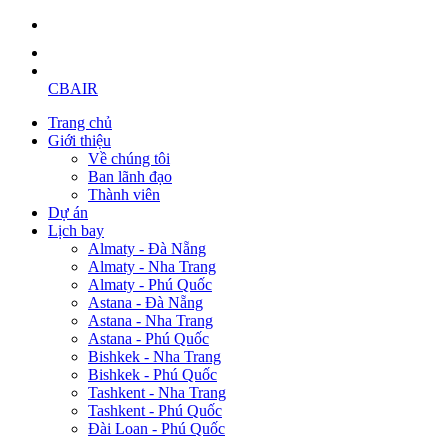
CBAIR
Trang chủ
Giới thiệu
Về chúng tôi
Ban lãnh đạo
Thành viên
Dự án
Lịch bay
Almaty - Đà Nẵng
Almaty - Nha Trang
Almaty - Phú Quốc
Astana - Đà Nẵng
Astana - Nha Trang
Astana - Phú Quốc
Bishkek - Nha Trang
Bishkek - Phú Quốc
Tashkent - Nha Trang
Tashkent - Phú Quốc
Đài Loan - Phú Quốc