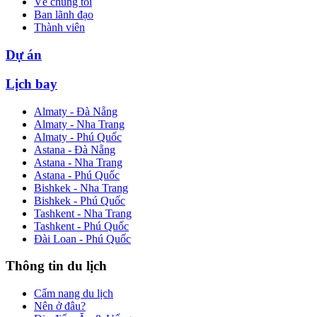
Về chúng tôi
Ban lãnh đạo
Thành viên
Dự án
Lịch bay
Almaty - Đà Nẵng
Almaty - Nha Trang
Almaty - Phú Quốc
Astana - Đà Nẵng
Astana - Nha Trang
Astana - Phú Quốc
Bishkek - Nha Trang
Bishkek - Phú Quốc
Tashkent - Nha Trang
Tashkent - Phú Quốc
Đài Loan - Phú Quốc
Thông tin du lịch
Cẩm nang du lịch
Nên ở đâu?