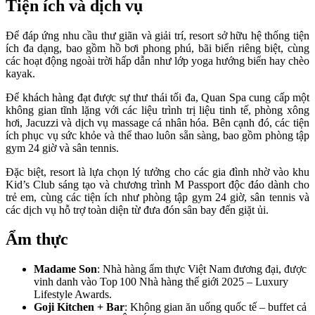
Tiện ích và dịch vụ
Để đáp ứng nhu cầu thư giãn và giải trí, resort sở hữu hệ thống tiện
ích đa dạng, bao gồm hồ bơi phong phú, bãi biển riêng biệt, cùng
các hoạt động ngoài trời hấp dẫn như lớp yoga hướng biển hay chèo
kayak.
Để khách hàng đạt được sự thư thái tối đa, Quan Spa cung cấp một
không gian tĩnh lặng với các liệu trình trị liệu tinh tế, phòng xông
hơi, Jacuzzi và dịch vụ massage cá nhân hóa. Bên cạnh đó, các tiện
ích phục vụ sức khỏe và thể thao luôn sẵn sàng, bao gồm phòng tập
gym 24 giờ và sân tennis.
Đặc biệt, resort là lựa chọn lý tưởng cho các gia đình nhờ vào khu
Kid’s Club sáng tạo và chương trình M Passport độc đáo dành cho
trẻ em, cùng các tiện ích như phòng tập gym 24 giờ, sân tennis và
các dịch vụ hỗ trợ toàn diện từ đưa đón sân bay đến giặt ủi.
Ẩm thực
Madame Son
: Nhà hàng ẩm thực Việt Nam đương đại, được
vinh danh vào Top 100 Nhà hàng thế giới 2025 – Luxury
Lifestyle Awards.
Goji Kitchen + Bar
: Không gian ăn uống quốc tế – buffet cả