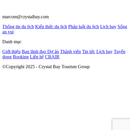
marcom@crystalbay.com
Thông tin du lịch
Kiến thức du lịch
Pháp luật du lịch
Lịch bay
Sống
an vui
Danh mục
Giới thiệu
Ban lãnh đạo
Dự án
Thành viên
Tin tức
Lịch bay
Tuyển
dụng
Booking
Liên hệ
CBAIR
©Copyright 2025 - Crystal Bay Tourism Group